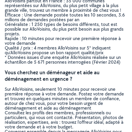
AlloVoisins partout en France : 35 000 communes
représentées sur AlloVoisins, du plus petit village à la plus
grande ville, trouvez un membre à proximité de chez vous !
Efficace : Une demande postée toutes les 10 secondes, 3.6
millions de demandes postées par an
Généraliste : 1 250 types de besoins différents, tout est
possible sur AlloVoisins, du plus petit besoin aux plus grands
projets.
Rapide : 10 minutes pour recevoir une première réponse à
votre demande
Qualité / prix : 4 membres AlloVoisins sur 5* indiquent
qu’AlloVoisins propose un bon rapport qualité/prix
* Données issues d’une enquête AlloVoisins réalisée sur un
échantillon de 5 671 personnes interrogées (Février 2024)
Vous cherchez un déménageur et aide au
déménagement en urgence ?
Sur AlloVoisins, seulement 10 minutes pour recevoir une
première réponse à votre demande. Postez votre demande
et trouvez en quelques minutes un membre de confiance,
autour de chez vous, pour votre besoin urgent de
déménagement et aide au déménagement
Consultez les profils des membres, professionnels ou
particuliers, qui vous ont contacté. Présentation, photos de
réalisation, expertises, avis : trouvez l'offreur idéal, adapté à
votre demande et à votre budget.
Conversez ensemble depuis la messagerie AlloVoisins pour