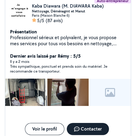
Auto-entrepreneur
Kaba Diawara (M. DIAWARA Kaba)
Nettoyage, Déménagmt et Manut
Paris (Maison Blanche 6)
5/5
(87 avis)
Présentation
Professionnel sérieux et polyvalent, je vous propose
mes services pour tous vos besoins en nettoyage,
conciergerie, déménagement, manutention, bricolage
et petits travaux du quotidien. Grâce à mon expérience
Dernier avis laissé par Rémy : 5/5
et à mon sens du service, j'interviens avec efficacité,
Il y a 2 mois
Très sympathique, ponctuel et prends soin du matériel. Je
soin et professionnalisme afin de vous garantir un travail
recommande ce transporteur.
propre et de qualité. Ponctuel, organisé et à l'écoute, je
m'adapte à chaque demande pour vous offrir une
prestation fiable et sans stress. Mon objectif : vous
apporter une aide concrète et une entière satisfaction
à chaque intervention. N'hésitez pas à me contacter, je
serai ravi de vous accompagner dans vos projets.
Voir le profil
Contacter