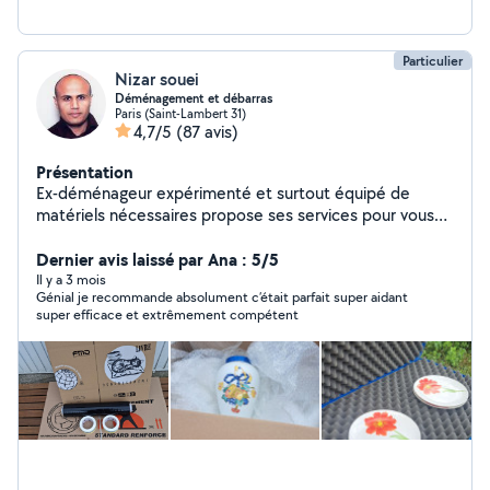
Particulier
Nizar souei
Déménagement et débarras
Paris (Saint-Lambert 31)
4,7/5
(87 avis)
Présentation
Ex-déménageur expérimenté et surtout équipé de
matériels nécessaires propose ses services pour vous
accompagner dans votre déménagement montage
emballage débarras des encombrants ouvert à toute
Dernier avis laissé par Ana : 5/5
proposition ....!
Il y a 3 mois
Génial je recommande absolument c’était parfait super aidant
super efficace et extrêmement compétent