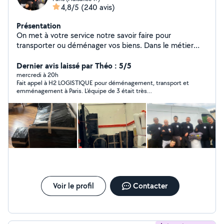
4,8/5
(240 avis)
Présentation
On met à votre service notre savoir faire pour
transporter ou déménager vos biens. Dans le métier
depuis 1999 on allie la qualité de service à un prix
Dernier avis laissé par Théo : 5/5
abordable. 4,9/5 (300+avis Google) H2 Logistique
mercredi à 20h
Fait appel à H2 LOGISTIQUE pour déménagement, transport et
emménagement à Paris. L’équipe de 3 était très
professionnelle, soignée et efficace. Bonne flexibilité
également pour gérer les potentiels imprévus. Très bon service
client avant achat. Et très bon rapport qualité prix. Je
recommande.
Voir le profil
Contacter