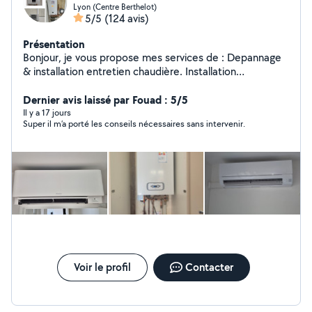
Lyon (Centre Berthelot)
5/5
(124 avis)
Présentation
Bonjour, je vous propose mes services de : Depannage
& installation entretien chaudière. Installation
climatisation & pompe à chaleur Depannage
&installation sanitaire chauffage. Desembouage
Dernier avis laissé par Fouad : 5/5
radiateur plancher chauffant. Installation et mise en
Il y a 17 jours
Super il m’a porté les conseils nécessaires sans intervenir.
service CLIMATISATION Robineterie cumulus
débouchage fuite. Dispo 7/7 déplacement et devis
gratuit. TEL :O7 83 05 40 37
Voir le profil
Contacter