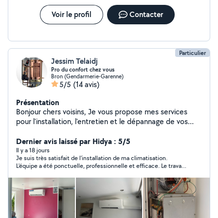
Voir le profil
Contacter
Particulier
Jessim Telaidj
Pro du confort chez vous
Bron (Gendarmerie-Garenne)
5/5
(14 avis)
Présentation
Bonjour chers voisins, Je vous propose mes services
pour l'installation, l'entretien et le dépannage de vos
équipements : Climatisations (pose, entretien,
réparation) Chaudières toutes énergies Cumulus /
Dernier avis laissé par Hidya : 5/5
Chauffe-eaux Dépannage gaz tous types d'appareils
Il y a 18 jours
Je suis très satisfait de l'installation de ma climatisation.
Travaux de plomberie (fuites, robinets, WC, etc.)
L'équipe a été ponctuelle, professionnelle et efficace. Le travail
Professionnel, rapide et à l'écoute, j'interviens chez vous
a été réalisé avec soin, les explications sur le fonctionnement
avec sérieux et efficacité.
étaient claires, et le chantier a été laissé parfaitement propre.
La climatisation fonctionne parfaitement. Suite à mon
expérience très positive, j'ai recommandé cette entreprise à un
membre de ma famille, qui a également fait appel à leurs
services et en est tout aussi satisfait. Je recommande cette