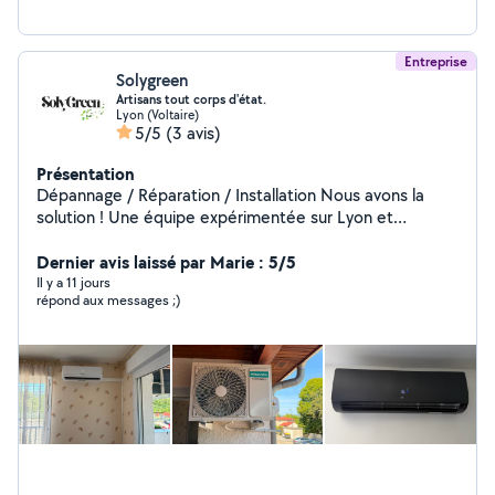
Entreprise
Solygreen
Artisans tout corps d'état.
Lyon (Voltaire)
5/5
(3 avis)
Présentation
Dépannage / Réparation / Installation Nous avons la
solution ! Une équipe expérimentée sur Lyon et
alentours pour vos travaux de plomberie, climatisation,
chauffage, électricité, gaz, carrelage. Nous réalisons
Dernier avis laissé par Marie : 5/5
également vos entretiens d'appareil à gaz.
Il y a 11 jours
répond aux messages ;)