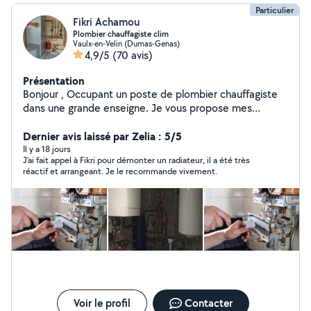
Particulier
Fikri Achamou
Plombier chauffagiste clim
Vaulx-en-Velin (Dumas-Genas)
4,9/5
(70 avis)
Présentation
Bonjour , Occupant un poste de plombier chauffagiste
dans une grande enseigne. Je vous propose mes
services de dépannages , installation, mise en service
de tout type d'équipement thermique. Réglage et
Dernier avis laissé par Zelia : 5/5
régulation . Installation de chaudière, climatisation.
Il y a 18 jours
J'ai fait appel à Fikri pour démonter un radiateur, il a été très
Alimentation en eau tout ce qui est en rapport avec le
réactif et arrangeant. Je le recommande vivement.
confort de votre maison . Je propose également mes
services pour vous aider à améliorer vos factures
d'énergie. O778701929
Voir le profil
Contacter