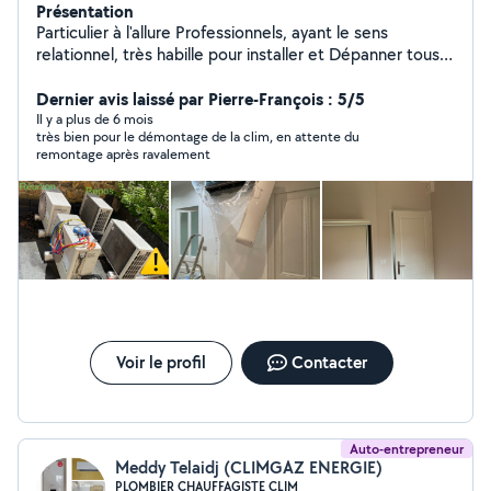
Présentation
Particulier à l'allure Professionnels, ayant le sens
relationnel, très habille pour installer et Dépanner tous
ce qui est électrique, Climatisation et Pompe à Chaleur:
Electroménager, Portail, Volet, Store, Tableau
Dernier avis laissé par Pierre-François : 5/5
électrique, interphone Bac Pro, CAP, avec 20 ans
Il y a plus de 6 mois
très bien pour le démontage de la clim, en attente du
d'expérience.
remontage après ravalement
Voir le profil
Contacter
Auto-entrepreneur
Meddy Telaidj (CLIMGAZ ENERGIE)
PLOMBIER CHAUFFAGISTE CLIM