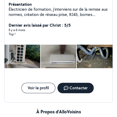
Présentation
Électricien de formation, j'interviens sur de la remise aux
normes, création de réseau prise, RJ45, bornes
électriques. Entretien de climatisation. Petit travaux non
électrique en tous genre (pose de tringles à rideau,
Dernier avis laissé par Christ : 5/5
montage de meubles, montage et fixation de meubles)
Il y a 6 mois
Top !
Électricien titulaire d'un BAC professionnel
Électrotechnique et BTS Électrotechnique.
Voir le profil
Contacter
À Propos d’AlloVoisins