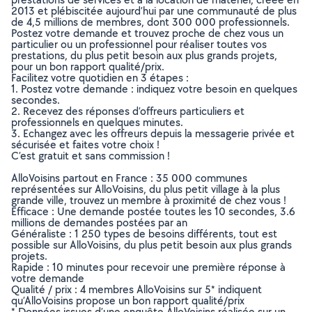
2013 et plébiscitée aujourd’hui par une communauté de plus
de 4,5 millions de membres, dont 300 000 professionnels.
Postez votre demande et trouvez proche de chez vous un
particulier ou un professionnel pour réaliser toutes vos
prestations, du plus petit besoin aux plus grands projets,
pour un bon rapport qualité/prix.
Facilitez votre quotidien en 3 étapes :
1. Postez votre demande : indiquez votre besoin en quelques
secondes.
2. Recevez des réponses d’offreurs particuliers et
professionnels en quelques minutes.
3. Echangez avec les offreurs depuis la messagerie privée et
sécurisée et faites votre choix !
C’est gratuit et sans commission !
AlloVoisins partout en France : 35 000 communes
représentées sur AlloVoisins, du plus petit village à la plus
grande ville, trouvez un membre à proximité de chez vous !
Efficace : Une demande postée toutes les 10 secondes, 3.6
millions de demandes postées par an
Généraliste : 1 250 types de besoins différents, tout est
possible sur AlloVoisins, du plus petit besoin aux plus grands
projets.
Rapide : 10 minutes pour recevoir une première réponse à
votre demande
Qualité / prix : 4 membres AlloVoisins sur 5* indiquent
qu’AlloVoisins propose un bon rapport qualité/prix
* Données issues d’une enquête AlloVoisins réalisée sur un