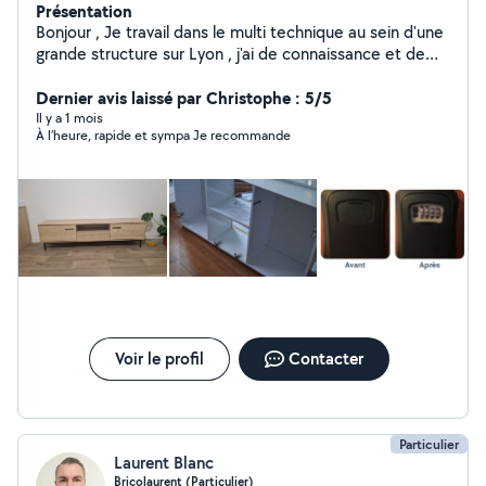
Présentation
Bonjour , Je travail dans le multi technique au sein d'une
grande structure sur Lyon , j'ai de connaissance et de
compétences en : * Electricité * plomberie * Montage
de meuble ( armoire , meuble cuisine , * Chauffage et
Dernier avis laissé par Christophe : 5/5
climatisation * Serrurerie * Peinture * installation réseau
Il y a 1 mois
À l’heure, rapide et sympa Je recommande
et configuration PC et application * Réparation
d'appareil Electronique * Pause de plancher sol ( en bois
ou plastique ) Je suis à votre disposition pour besoin de
service selon mes multiple compétences éditées .
Voir le profil
Contacter
Particulier
Laurent Blanc
Bricolaurent (Particulier)