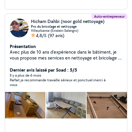
Auto-entrepreneur
Hicham Dahbi (noor gold nettoyage)
Pro du bricolage et nettoyage
Villeurbanne (Einstein-Salengro)
4,8/5
(97 avis)
Présentation
Avec plus de 10 ans d'expérience dans le bâtiment, je
vous propose mes services en nettoyage et bricolage à
domicile, réalisés avec sérieux et souci du détail. Que
ce soit pour un nettoyage complet (logement, vitres, fin
Dernier avis laissé par Soad : 5/5
de chantier) ou un entretien régulier, je m'adapte à vos
Il y a plus de 6 mois
Parfait je recommande travaille sérieux et ponctuel.merci à
besoins. J'interviens également pour tous vos petits
vous
travaux : montage de meubles, fixations murales,
réparations légères, remplacement d'équipements, etc.
Ponctuel, discret et bien équipé, je fournis le matériel
nécessaire pour chaque intervention. Mon objectif est
de vous simplifier la vie en vous offrant un service fiable,
soigné et efficace. Basé à Lyon , je me déplace
rapidement chez vous. Faites appel à un professionnel
de confiance pour un intérieur propre, fonctionnel et