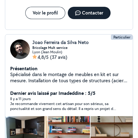
Voir le profil
Contacter
Particulier
Joao Ferreira da Silva Neto
Bricolage Mult service
Lyon (Jean Moulin)
4,8/5
(37 avis)
Présentation
Spécialisé dans le montage de meubles en kit et sur
mesure. Installation de tous types de structures (acier,
aluminium, bois) : portes, portails, garde-corps,
escaliers, mezzanines et fenêtres. Peinture et
Dernier avis laissé par Imadeddine : 5/5
rénovation intérieure, pose de revêtements de sol et
Il y a 11 jours
Je recommande vivement cet artisan pour son sérieux, sa
de carrelage.Toiture, couvertures, gouttières et solins,
ponctualité et son grand sens du détail. Il a repris un projet de
réparation de fuites et d'infiltrations, petits travaux
cuisine particulièrement complexe, mal engagé par un autre
d'électricité et de plomberie. Prix compétitifs et service
artisan et avec de nombreuses pièces manquantes. Malgré
de qualité.Nous effectuons également des
toutes ces difficultés, il a su trouver des solutions, faire preuve
de patience et donner le meilleur de lui-même pour mener le
déménagements et proposons une assistance pour les
chantier à bien. Son travail est soigné et le résultat final est
déménagements.