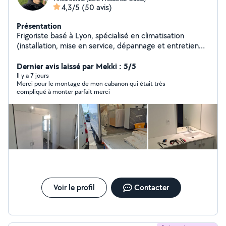
4,3/5
(50 avis)
Présentation
Frigoriste basé à Lyon, spécialisé en climatisation
(installation, mise en service, dépannage et entretien
des systèmes split et multi-split). J'interviens
rapidement en période de forte chaleur _Camion
Dernier avis laissé par Mekki : 5/5
disponible pour transport et livraison de meubles et
Il y a 7 jours
Merci pour le montage de mon cabanon qui était très
matériel. Montage et démontage de mobilier (cuisines,
compliqué à monter parfait merci
armoires, lits, tables). Services de peinture et plomberie
intérieure Avec des petits travaux _ Intervention rapide
_Travail propre et soigné _Prix raisonnables Disponible
rapidement. N'hésitez pas à me contacter.
Voir le profil
Contacter