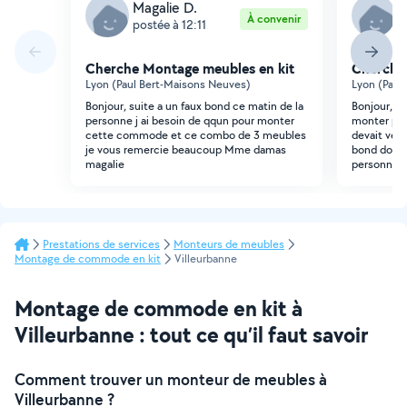
Magalie D.
M
À convenir
postée à 12:11
p
Cherche Montage meubles en kit
Cherche
Lyon (Paul Bert-Maisons Neuves)
Lyon (Paul
Bonjour, suite a un faux bond ce matin de la
Bonjour, j 
personne j ai besoin de qqun pour monter
monter pl
cette commode et ce combo de 3 meubles
devait veni
je vous remercie beaucoup Mme damas
bond donc 
magalie
personne p
Prestations de services
Monteurs de meubles
Montage de commode en kit
Villeurbanne
Montage de commode en kit à
Villeurbanne : tout ce qu’il faut savoir
Comment trouver un monteur de meubles à
Villeurbanne ?