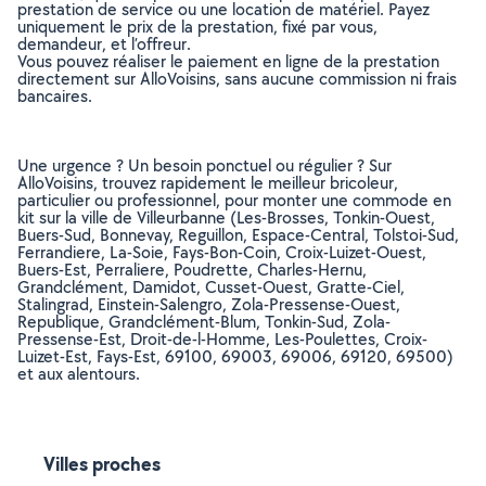
prestation de service ou une location de matériel. Payez
uniquement le prix de la prestation, fixé par vous,
demandeur, et l’offreur.
Vous pouvez réaliser le paiement en ligne de la prestation
directement sur AlloVoisins, sans aucune commission ni frais
bancaires.
Une urgence ? Un besoin ponctuel ou régulier ? Sur
AlloVoisins, trouvez rapidement le meilleur bricoleur,
particulier ou professionnel, pour monter une commode en
kit sur la ville de Villeurbanne (Les-Brosses, Tonkin-Ouest,
Buers-Sud, Bonnevay, Reguillon, Espace-Central, Tolstoi-Sud,
Ferrandiere, La-Soie, Fays-Bon-Coin, Croix-Luizet-Ouest,
Buers-Est, Perraliere, Poudrette, Charles-Hernu,
Grandclément, Damidot, Cusset-Ouest, Gratte-Ciel,
Stalingrad, Einstein-Salengro, Zola-Pressense-Ouest,
Republique, Grandclément-Blum, Tonkin-Sud, Zola-
Pressense-Est, Droit-de-l-Homme, Les-Poulettes, Croix-
Luizet-Est, Fays-Est, 69100, 69003, 69006, 69120, 69500)
et aux alentours.
Villes proches