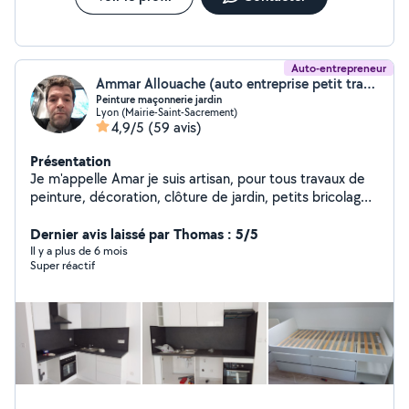
Auto-entrepreneur
Ammar Allouache (auto entreprise petit travaux)
Peinture maçonnerie jardin
Lyon (Mairie-Saint-Sacrement)
4,9/5
(59 avis)
Présentation
Je m'appelle Amar je suis artisan, pour tous travaux de
peinture, décoration, clôture de jardin, petits bricolages
de maçonnerie et autres, fixation de TV, ainsi que
fabrication dressing, réparation du volet roulant et
Dernier avis laissé par Thomas : 5/5
montage de cuisine.
Il y a plus de 6 mois
Super réactif