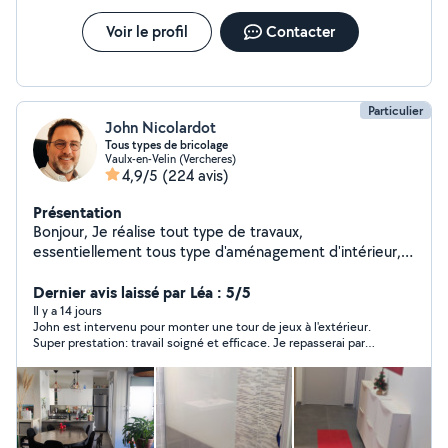
Voir le profil
Contacter
Particulier
John Nicolardot
Tous types de bricolage
Vaulx-en-Velin (Vercheres)
4,9/5
(224 avis)
Présentation
Bonjour, Je réalise tout type de travaux,
essentiellement tous type d'aménagement d'intérieur,
montage de meuble, fixation murale, mais aussi de la
petite plomberie, la petite l'électricité, de la peinture et
Dernier avis laissé par Léa : 5/5
de la pose de sol carrelé, parquet ou vinyle. je suis
Il y a 14 jours
John est intervenu pour monter une tour de jeux à l'extérieur.
minutieux, ordonné mais avant tout très aguerri.
Super prestation: travail soigné et efficace. Je repasserai par
John si besoin!