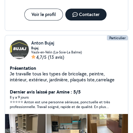
Voir le profil
Contacter
Particulier
Anton Bujaj
Bujaj
Vaulx-en-Velin (La-Soie-La Balme)
4,7/5
(13 avis)
Présentation
Je travaille tous les types de bricolage, peintre,
intérieur, extérieur, jardinière, plaqués Iste,carrelage
Dernier avis laissé par Amine : 5/5
Il y a 9 jours
⭐⭐⭐⭐⭐ Anton est une personne sérieuse, ponctuelle et très
professionnelle. Travail soigné, rapide et de qualité. En plus
d’être sympathique et à l’écoute. Je le recommande sans
hésitation !