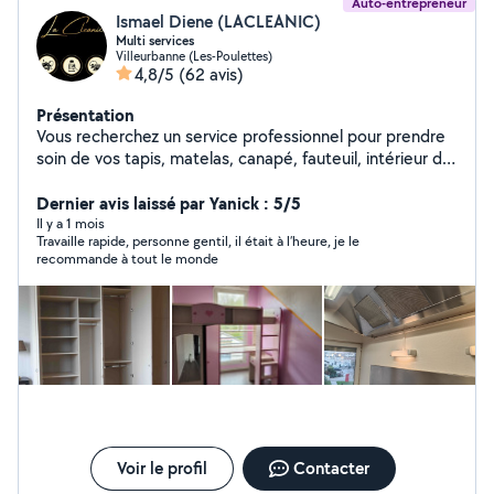
Auto-entrepreneur
Ismael Diene (LACLEANIC)
Multi services
Villeurbanne (Les-Poulettes)
4,8/5
(62 avis)
Présentation
Vous recherchez un service professionnel pour prendre
soin de vos tapis, matelas, canapé, fauteuil, intérieur de
voiture ou encore faire entretenir vos biens immobiliers
en location ? Vous êtes au bon endroit ! Avec LaCleanic,
Dernier avis laissé par Yanick : 5/5
vous aurez un partenaire de confiance pour votre
Il y a 1 mois
Travaille rapide, personne gentil, il était à l’heure, je le
nettoyage à domicile. Nous n'utilisons que les meilleurs
recommande à tout le monde
équipements pour nos interventions . Notre injecteur
extracteur de pointe est conçue pour éliminer les
tâches en profondeur et grâce à des produits de qualité
vous assure un rendu impeccable pour redonner vie a
vos tissus d'ameublement. Alors n'hésitez plus et donner
a votre petit nid douillet le soin qu'il mérite.
Voir le profil
Contacter