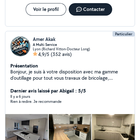
bien entretenu.
Voir le profil
Contacter
Particulier
Amer Akak
A Multi Service
Lyon (Richard Vitton-Docteur Long)
4,9/5
(352 avis)
Présentation
Bonjour, je suis à votre disposition avec ma gamme
d'outillage pour tout vous travaux de bricolage,
jardinage, peintures , nettoyage des terrasses et
déménagement avec une grande qualité d'intervention
Dernier avis laissé par Abigail : 5/5
n'hésitez pas à me contacter merci
Il y a 6 jours
Rien à redire. Je recommande