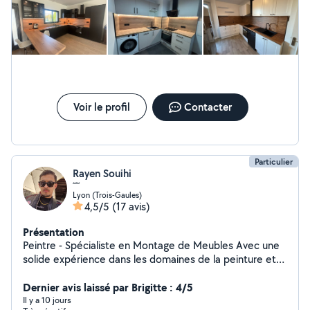
devis ou pour planifier votre projet !
Voir le profil
Contacter
Particulier
Rayen Souihi
´´´´´
Lyon (Trois-Gaules)
4,5/5
(17 avis)
Présentation
Peintre - Spécialiste en Montage de Meubles Avec une
solide expérience dans les domaines de la peinture et
du montage de meubles, je propose des services de
qualité pour embellir vos espaces et installer vos
Dernier avis laissé par Brigitte : 4/5
équipements avec soin et précision. Mes compétences
Il y a 10 jours