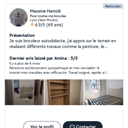
Particulier
Massine Hamidi
Pour toutes vos bricoles
Lyon (Jean Moulin)
4,9/5
(69 avis)
Présentation
Je suis bricoleur autodidacte, j'ai appris sur le terrain en
réalisant différents travaux comme la peinture, le
carrelage, la pose de placo, et le montage de meubles.
Je suis sérieux, débrouillard et j'aime le travail bien fait
Dernier avis laissé par Amina : 5/5
Il y a plus de 6 mois
Personne extrêmement sympathique et très serviable ! A
monté mes meubles avec efficacité. Travail soigné, rapide, a le
soucis du détail et dans la convivialité. Je recommande
vivement vous pouvez lui faire confiance les yeux fermés !
encore merci pour votre aide Mr MASSINE.
Voir le profil
Contacter