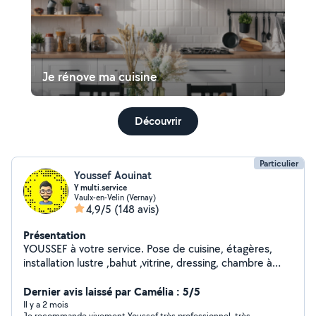
Je rénove ma cuisine
Découvrir
Particulier
Youssef Aouinat
Y multi.service
Vaulx-en-Velin (Vernay)
4,9/5
(148 avis)
Présentation
YOUSSEF à votre service. Pose de cuisine, étagères,
installation lustre ,bahut ,vitrine, dressing, chambre à
coucher,pose les portes coulissantes,fixation TV au mur,
pose des tringles et stores. Mon expérience vous
Dernier avis laissé par Camélia : 5/5
garantis un travail soigné et de qualité.
Il y a 2 mois
Je recommande vivement Youssef très professionnel, très