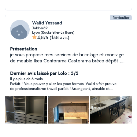
Particulier
Walid Yessaad
Jobber69
Lyon (Rockefeller-La Buire)
4,8/5
(158 avis)
Présentation
je vous propose mes services de bricolage et montage
de meuble Ikea Conforama Castorama bréco dépôt ,
fixation de support mural tv et étagères , fixation de
tableau et luminaire plafonnier led , installation de tringle
Dernier avis laissé par Lolo : 5/5
à rideau
Il y a plus de 6 mois
Parfait !! Vous pouvez y allez les yeux fermés. Walid a fait preuve
de professionnalisme travail parfait ! Arrangeant, aimable et
ponctuel ! Je recommande a 100%