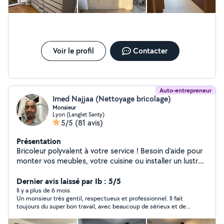
Voir le profil
Contacter
Auto-entrepreneur
Imed Najjaa (Nettoyage bricolage)
Monsieur
Lyon (Langlet Santy)
5/5
(81 avis)
Présentation
Bricoleur polyvalent à votre service ! Besoin d'aide pour
monter vos meubles, votre cuisine ou installer un lustre?
Je peux tout faire ! Montage de meubles de toutes
marques (IKEA, Conforama, Leroy Merlin) Montage et
Dernier avis laissé par Ib : 5/5
installation de cuisines Installation de luminaires et
Il y a plus de 6 mois
Un monsieur très gentil, respectueux et professionnel. Il fait
petits travaux de bricolage Soigneux, ponctuel et
toujours du super bon travail, avec beaucoup de sérieux et de
expérimenté, je m'assure que tout soit fait
soin. Je suis vraiment très satisfaite de son professionnalisme
correctement et rapidement. Contactez-moi pour un
et de la qualité de son travail !