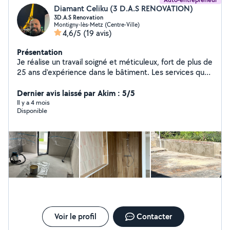
Diamant Celiku (3 D.A.S RENOVATION)
3D.A.S Renovation
Montigny-lès-Metz (Centre-Ville)
4,6/5
(19 avis)
Présentation
Je réalise un travail soigné et méticuleux, fort de plus de
25 ans d'expérience dans le bâtiment. Les services que
je vous propose : Carrelage Parquet Peinture B13 Enduit
Papier peint Soudure Menuiserie Pose de meubles
Dernier avis laissé par Akim : 5/5
Maçonnerie Démolition N'hésitez pas à me contacter
Il y a 4 mois
Disponible
pour vos projets !
Voir le profil
Contacter