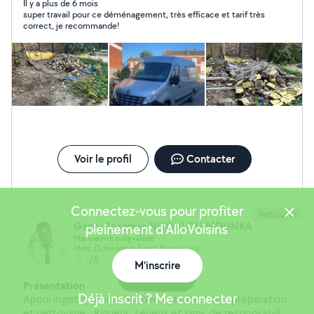
Il y a plus de 6 mois
super travail pour ce déménagement, très efficace et tarif très
correct, je recommande!
Voir le profil
Contacter
Connectez-vous pour profiter
Particulier
Gasvy Josemar NGOULOU MOUNKA
pleinement d'AlloVoisins
Manoeuvre polyvalent
Metz (Schweitzer Bearn Roussillon)
-/5
M'inscrire
Carte
Présentation
Déjà inscrit ? Me connecter
Appui logistique sur chantier, manutention , préparation
et nettoyage . Rigueur ,sérieux et sens de responsabilité