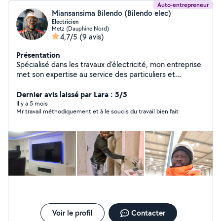
Auto-entrepreneur
Miansansima Bilendo (Bilendo elec)
Electricien
Metz (Dauphine Nord)
4,7/5
(9 avis)
Présentation
Spécialisé dans les travaux d'électricité, mon entreprise
met son expertise au service des particuliers et
professionnels. Fort d'un savoir-faire également en
peinture, plaquisterie, enduisage et décoration
Dernier avis laissé par Lara : 5/5
intérieure, je m'engage personnellement à transformer
Il y a 5 mois
Mr travail méthodiquement et à le soucis du travail bien fait
chaque projet en un espace alliant fonctionnalité et
esthétique. Déterminé et attentif à vos besoins, je vous
accompagnement avec rigueur et créativité,
garantissant un travail soigné , une finition parfaite et
votre entière satisfaction.
Voir le profil
Contacter