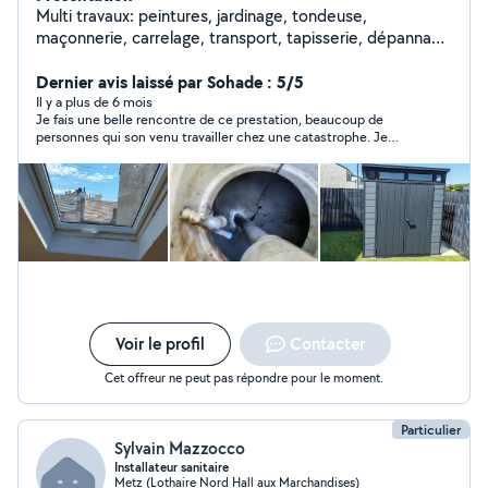
Multi travaux: peintures, jardinage, tondeuse,
maçonnerie, carrelage, transport, tapisserie, dépannage
p'tits travaux de
Dernier avis laissé par Sohade : 5/5
Il y a plus de 6 mois
Je fais une belle rencontre de ce prestation, beaucoup de
personnes qui son venu travailler chez une catastrophe. Je
vous conseille les œils fermer, pour effectuer des travaux, nous
avons pas bonnes vis pour le meuble salle de bain . Ces vrais
professionnels ces pas un voleur . Essayer vous serai pas
dessus de sont travail.
Voir le profil
Contacter
Cet offreur ne peut pas répondre pour le moment.
Particulier
Sylvain Mazzocco
Installateur sanitaire
Metz (Lothaire Nord Hall aux Marchandises)