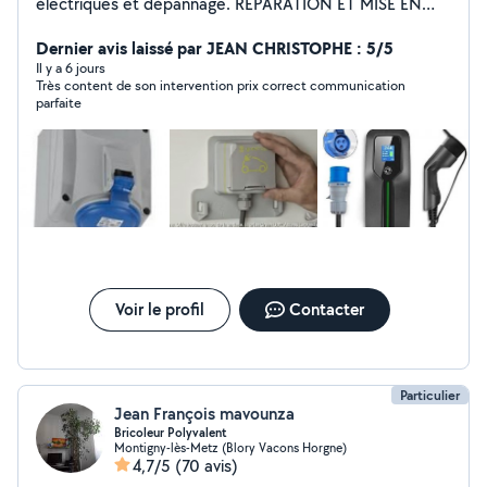
électriques et dépannage. REPARATION ET MISE EN
PLACE FIBRE RAJOUT DE PRISES................ encastrées
ou sur goulotte. RENOVATION ECLAIRAGE
Dernier avis laissé par JEAN CHRISTOPHE : 5/5
REMPLACEMENT TABLEAU ELECTRIQUE. hors normes
Il y a 6 jours
Très content de son intervention prix correct communication
par un tableau nouvelle génération. RECHERCHE DE
parfaite
PANNES INSTALLATION PRISES SPECIALES POUR
VOITURE ELECTRIQUES ..... Tout autres travaux de
bricolage. Je peux effectuer des travaux de perçage,
fixation de supports cadres,rideaux et autres . Montage
de petits meubles. N'hésitez pas à me contacter.
Voir le profil
Contacter
Particulier
Jean François mavounza
Bricoleur Polyvalent
Montigny-lès-Metz (Blory Vacons Horgne)
4,7/5
(70 avis)