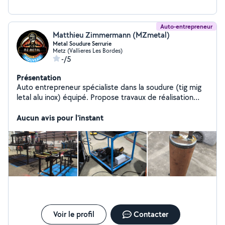
Auto-entrepreneur
Matthieu Zimmermann (MZmetal)
Metal Soudure Serrurie
Metz (Vallieres Les Bordes)
-/5
Présentation
Auto entrepreneur spécialiste dans la soudure (tig mig
letal alu inox) équipé. Propose travaux de réalisation
metalique professionnel. Gardes de corps, escalier,
pièces, construction, montage et réparation. Également
Aucun avis pour l'instant
compétent en petit BTP, mécanique industrielle et
automobile. Sablage peinture etc... Zone 57-54-55-lux
Voir le profil
Contacter