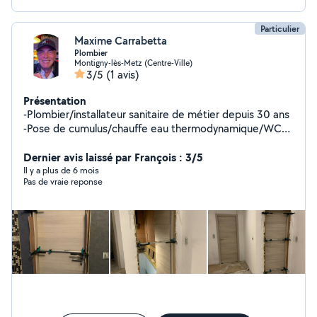
Particulier
Maxime Carrabetta
Plombier
Montigny-lès-Metz (Centre-Ville)
3/5
(1 avis)
Présentation
-Plombier/installateur sanitaire de métier depuis 30 ans
-Pose de cumulus/chauffe eau thermodynamique/WC
suspendu/robinetterie baignoires/bac a douche/paroi
de douche/ évier et meubles salle de bain -
Dernier avis laissé par François : 3/5
Aménagements de combles -Plaquistes/cloisons/BA13 -
Il y a plus de 6 mois
Pas de vraie reponse
Pose de portes intérieurs /portes de garages/parquets
flottants -Pose de grillages rigides -Montages de
meubles -Tonte de pelouses/débroussaillages