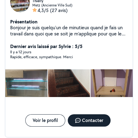
Thierry
Metz (Ancienne Ville Sud)
4,3/5
(27 avis)
Présentation
Bonjour je suis quelqu'un de minutieux quand je fais un
travail dans quoi que se soit je m'applique pour que le
travail soit bien fait . Je ne vais pas a la va vite pour que
ça soit mal fait . Vous pouvez me faire confiance
Dernier avis laissé par Sylvie : 5/5
Il y a 12 jours
Rapide, efficace, sympathique. Merci
Voir le profil
Contacter