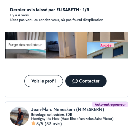
Dernier avis laissé par ELISABETH : 1/5
Il y a 4 mois
N'est pas venu au rendez-vous, n'a pas fourni d'explication.
Voir le profil
Contacter
Auto-entrepreneur
Jean-Marc Nimeskern (NIMESKERN)
Bricolage, sol, cuisine, SDB
Montigny-lès-Metz (Haut-Rhele Venizelos Saint-Victor)
5/5
(53 avis)