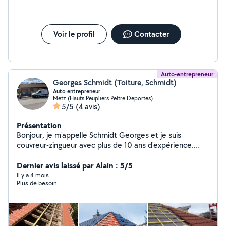
Voir le profil
Contacter
Auto-entrepreneur
Georges Schmidt (Toiture, Schmidt)
Auto entrepreneur
Metz (Hauts Peupliers Peltre Deportes)
5/5
(4 avis)
Présentation
Bonjour, je m'appelle Schmidt Georges et je suis
couvreur-zingueur avec plus de 10 ans d'expérience.
j'interviens pour tous types de travaux de toiture :
rénovation, réparation, et pose de gouttières. Je suis
Dernier avis laissé par Alain : 5/5
certifié et j'utilise des matériaux de qualité pour garantir
Il y a 4 mois
Plus de besoin
des travaux durables. N'hésitez pas à me contacter
pour un devis personnalisé. »