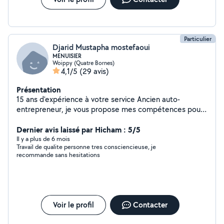
Particulier
Djarid Mustapha mostefaoui
MENUISIER
Woippy (Quatre Bornes)
4,1/5
(29 avis)
Présentation
15 ans d'expérience à votre service Ancien auto-
entrepreneur, je vous propose mes compétences pour :
Pose de fenêtres PVC, ALU et bois Installation de
portes de garage, portes d'entrée, volets (à sangle ou
Dernier avis laissé par Hicham : 5/5
électriques) Petits travaux et bricolage du quotidien
Il y a plus de 6 mois
Travail de qualite personne tres consciencieuse, je
Travail soigné, rapide et de confiance.
recommande sans hesitations
Voir le profil
Contacter