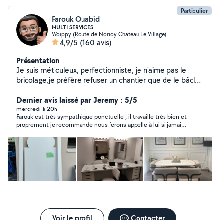
Particulier
Farouk Ouabid
MULTI SERVICES
Woippy (Route de Norroy Chateau Le Village)
4,9/5
(160 avis)
Présentation
Je suis méticuleux, perfectionniste, je n'aime pas le
bricolage,je préfère refuser un chantier que de le bâcler.
Je suis souriant , avenant, rarement à court d'idées et
par mon expérience professionnelle je donne mes
Dernier avis laissé par Jeremy : 5/5
idées,mes conseils, seulement si besoin. Je dispose
mercredi à 20h
Farouk est très sympathique ponctuelle , il travaille très bien et
d'une camionnette et d'une remorque pour vous
proprement je recommande nous ferons appelle à lui si jamais
apporter mon aide pour débarrasser ou vider votre cave
l'occasion ce représente.
,appartement ,maison ou livrer meubles .... N'hésitez
pas à me contacter, pour tous renseignements, conseils
gratuits .
Voir le profil
Contacter