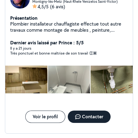
Montigny-lès-Metz (Haut-Rhele Venizelos Saint-Victor)
4,5/5
(6 avis)
Présentation
Plombier installateur chauffagiste effectue tout autre
travaux comme montage de meubles , peinture,
installation de cuisine, sanitaires plomberie
électricité.20h
Dernier avis laissé par Prince : 5/5
Il y a 21 jours
Très ponctuel et bonne maîtrise de son travail 👏🏾
Voir le profil
Contacter