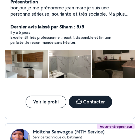
Présentation
bonjour je me prénomme jean marc je suis une
personne sérieuse, souriante et très sociable. Ma plus
grande exigence et la satisfaction de ma clientèle. Je
travail avec beaucoup de soin et de sérieux je suis un
Dernier avis laissé par Siham : 5/5
grand bricoleur, montage meubles et pose cuisine, salle
Il y a 6 jours
Excellent!! Très professionnel, réactif, disponible et finition
de bain, placard, parquet, carrelage peinture et
parfaite. Je recommande sans hésiter.
tapisserie je suis disponible 7 jours sur 7 quelque soit le
travail à réaliser. Au plaisir de vous rendre service.
Voir le profil
Contacter
Auto-entrepreneur
Moïtcha Sanwogou (MTH Service)
Service technique du bâtiment