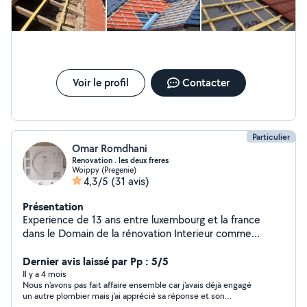
Voir le profil
Contacter
Particulier
Omar Romdhani
Renovation . les deux freres
Woippy (Pregenie)
4,3/5
(31 avis)
Présentation
Experience de 13 ans entre luxembourg et la france
dans le Domain de la rénovation Interieur comme
Exterieur nous realisons tous vos projet et que ce soit
carrelage .maconnerie placo platre Endrit peinture salle
Dernier avis laissé par Pp : 5/5
de bain nous mettons en oeuvre notre pation et notre
Il y a 4 mois
Nous n'avons pas fait affaire ensemble car j'avais déjà engagé
experience pour realiser les reves de nos clients .
un autre plombier mais j'ai apprécié sa réponse et son
amabilité.