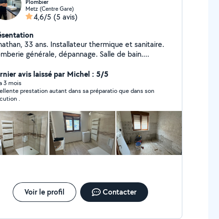
Plombier
Metz (Centre Gare)
4,6/5
(5 avis)
ésentation
, 33 ans. Installateur thermique et sanitaire.
berie générale, dépannage. Salle de bain.
Pour moi chaque client compte, c'est pour
la que j'étudie sérieusement et soigneusement
rnier avis laissé par Michel : 5/5
 demande. Déplacement pour dépannage
 a 3 mois
ellente prestation autant dans sa préparatio que dans son
ssible le week-end.
cution .
Voir le profil
Contacter