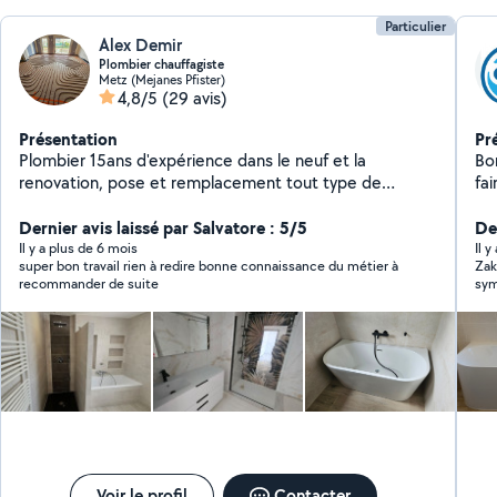
Particulier
Alex Demir
Plombier chauffagiste
Metz (Mejanes Pfister)
4,8/5
(29 avis)
Présentation
Pr
Plombier 15ans d'expérience dans le neuf et la
Bonjour , Je suis
renovation, pose et remplacement tout type de
fa
chaudiere, pompe a chaleur, ballon thermo,
je
adoucisseur. Salle de bain complete etc..
Dernier avis laissé par Salvatore : 5/5
tra
De
Il y a plus de 6 mois
Il y
super bon travail rien à redire bonne connaissance du métier à
Zak
recommander de suite
sym
tâc
pro
Voir le profil
Contacter