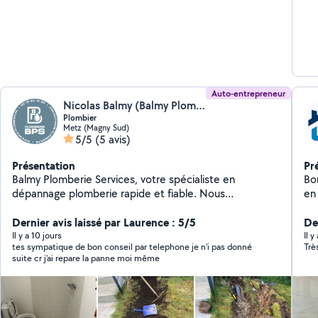
Auto-entrepreneur
Nicolas Balmy (Balmy Plomberie Services)
Plombier
Metz (Magny Sud)
5/5
(5 avis)
Présentation
Pr
Balmy Plomberie Services, votre spécialiste en
Bonjour, Je m'appe
dépannage plomberie rapide et fiable. Nous
en 
intervenons pour tous vos besoins : fuites d'eau,
de
débouchage, remplacement de robinetterie, chauffe-
Dernier avis laissé par Laurence : 5/5
ty
Der
eau, sanitaires et réparations urgentes. Sérieux,
ré
Il y a 10 jours
Il y
tes sympatique de bon conseil par telephone je n'i pas donné
réactifs et à l'écoute, nous mettons notre savoir-faire
co
suite cr j'ai repare la panne moi même
au service des particuliers avec des interventions
(do
soignées et des tarifs transparents. Disponible pour
ur
vos dépannages et petits travaux de plomberie avec
panne) Je suis à vo
efficacité et professionnalisme.
dia