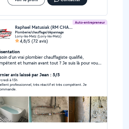
Auto-entrepreneur
Raphael Matusiak (RM CHAUFFAGE SANITAIRE)
Plomberie/chauffage/dépannage
Lorry-lès-Metz (Lorry-lès-Metz)
4,8/5
(72 avis)
ésentation
oin d'un vrai plombier chauffagiste qualifié,
étent et humain avant tout ? Je suis là pour vous !
 vous propose mes services de plombier
auffagiste et dépanneur pour n'importe quels types
nier avis laissé par Jean : 5/5
roblème touchant au chauffage, à la climatisation
credi à 15h
ellent professionnel, très réactif et très compétent. Je
taire. - chauffage gaz/fioul/bois/pellet -
commande.
itaire/salle de bain clés en main/chauffe eau -
n - pose, dépannage et entretien d'appareil
ique individuel ou collectif - traitement de l'eau et
ution anti calcaire, fontaine à eau filtrante -
embouage avec traitement selon installation Je suis
votre disposition 7/7j 24/24h en cas d'urgence, me
ntacter pour avoir mon numéro en cas de besoin !