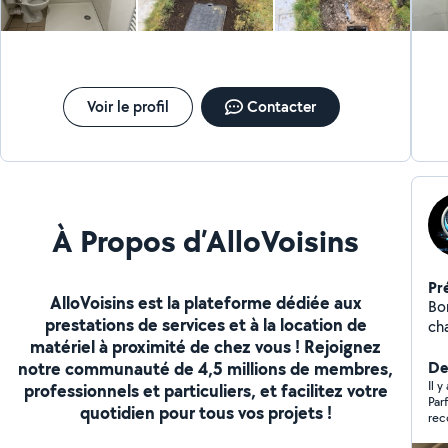
Voir le profil
Contacter
À Propos d’AlloVoisins
Pr
AlloVoisins est la plateforme dédiée aux
Bon
prestations de services et à la location de
chauffagist
matériel à proximité de chez vous ! Rejoignez
Pas
notre communauté de 4,5 millions de membres,
pr
De
est
Il 
professionnels et particuliers, et facilitez votre
Par
dan
quotidien pour tous vos projets !
rec
sy
Gr