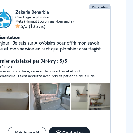
Particulier
Zakaria Benarbia
Chauffagiste plombier
Metz (Hainaut Boulonnais Normandie)
5/5
(18 avis)
ésentation
 sur AlloVoisins pour offrir mon savoir
ire et mon service en tant que plombier chauffagiste
 reste à l'écoute des clients pour toutes demande de
vaux.
rnier avis laissé par Jérémy : 5/5
 a 1 mois
aria est volontaire, sérieux dans son travail et fort
pathique. Il s'est acquitté avec brio et patience de la rude
he que je lui avais confiée. Je le recommande sans
blème!
Voir le profil
Contacter