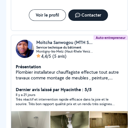
Voir le profil
Contacter
Auto-entrepreneur
Moïtcha Sanwogou (MTH Service)
Service technique du bâtiment
Montigny-lès-Metz (Haut-Rhele Venizelos Saint-Victor)
4,4/5
(5 avis)
Présentation
Plombier installateur chauffagiste effectue tout autre
travaux comme montage de meubles , peinture,
installation de cuisine, sanitaires plomberie
électricité.20h
Dernier avis laissé par Hyacinthe : 5/5
Il y a 21 jours
Très réactif et intervention rapide efficace dans la joie et le
sourire. Très bon rapport qualité prix et un rendu très soigneux.
Je le recommande incessamment.