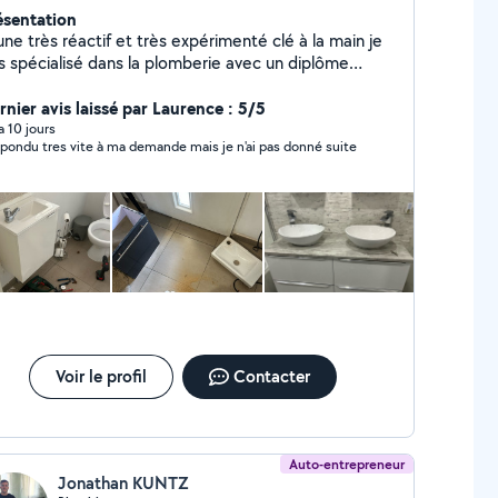
ésentation
ne très réactif et très expérimenté clé à la main je
is spécialisé dans la plomberie avec un diplôme
puis 12 ans et autre depuis 2022 spécialisé en
inture avec un diplôme depuis 2022 aussi je pourrais
rnier avis laissé par Laurence : 5/5
tervenir dans beaucoup d'autre domaine comme
 a 10 jours
a repondu tres vite à ma demande mais je n'ai pas donné suite
rrélage pvc mural débouchage ou installation ou
angement sanitaire montage de meuble démontage
fait un peut de tout merci à bientôt
Voir le profil
Contacter
Auto-entrepreneur
Jonathan KUNTZ