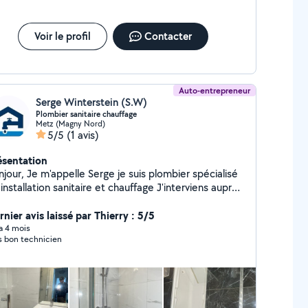
Voir le profil
Contacter
Auto-entrepreneur
Serge Winterstein (S.W)
Plombier sanitaire chauffage
Metz (Magny Nord)
5/5
(1 avis)
ésentation
lle Serge je suis plombier spécialisé
installation sanitaire et chauffage J'interviens auprès
s particuliers comme des professionnels pour tout
pe de travaux en plomberie, que ce soit en neuf, en
nier avis laissé par Thierry : 5/5
novation ou en dépannage. La pose et la rénovation
 a 4 mois
Très bon technicien
mplète de salles de bains et équipements sanitaires
uches, baignoires, WC, lavabos) Le dépannage
gent (fuites, canalisations bouchées, chauffe-eau en
tre disposition pour établir un
gnostic, un devis gratuit ou répondre à toute