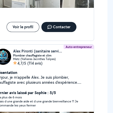
demande spécifique. Merci de votre confiance.
Voir le profil
Contacter
Auto-entrepreneur
Alex Pironti (sanitaire services 57)
Plombier chauffagiste et clim
Metz (Vallieres Jacinthes Tulipes)
4,7/5
(114 avis)
ésentation
jour, je m'appelle Alex. Je suis plombier,
e avec plusieurs années d'expérience.
sionné par mon travail, j'exerce avec rigueur,
ofessionnalisme et motivation. Mon objectif principal
rnier avis laissé par Sophie : 5/5
 la satisfaction de mes clients. Je suis spécialisé
y a plus de 6 mois
fais d une grande aide et d une grande bienveillance !!! Je
s l'installation, la réparation et l'entretien de
ommande les yeux fermer
stèmes de plomberie, chauffage et climatisation.
âce à mon expertise, je m'engage à fournir des