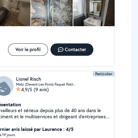
lutions fiables et adaptées aux besoins spécifiques
ue projet. Avec une approche axée sur la
lité et un souci du détail, je veille à répondre aux
tentes les plus exigeantes. N'hésitez pas à me
tacter : je suis à votre écoute pour vous
compagner dans tous vos projets, qu'ils soient petits
grands. Votre satisfaction est ma priorité.
Voir le profil
Contacter
Particulier
Lionel Risch
Metz (Devant-Les-Ponts Paquet Petite Ile)
4,9/5
(9 avis)
ésentation
vailleurs et sérieux depuis plus de 40 ans dans le
iment et le multiservices et dirigeant d'entreprises
nd j'étais en activité
rnier avis laissé par Laurence : 4/5
 a 19 jours