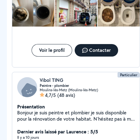
diagnostic vidéo par caméra. Intervention écologique
et professionnelle en Moselle et Meurthe-et-Moselle.
Secteur Metz, Thionville, Briey, Villerupt, Longwy,
SIERCK les Bains, Bouzonville, Boulay, Remilly, Pont à
mousson, Jarny, Piennes et environs
Voir le profil
Contacter
Particulier
Vibol TING
Peintre - plombier
Moulins-lès-Metz (Moulins-lès-Metz)
4,7/5
(48 avis)
Présentation
Bonjour je suis peintre et plombier je suis disponible
pour la rénovation de votre habitat. N'hésitez pas à me
contacter pour discuter de votre projet.
Dernier avis laissé par Laurence : 5/5
Il y a 10 jours