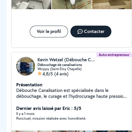
Voir le profil
Contacter
Auto-entrepreneur
Kevin Wetzel (Débouche Canalisation)
Débouchage de canalisations
Woippy (Saint-Eloy Chapelle)
4,8/5
(4 avis)
Présentation
Débouche Canalisation est spécialisée dans le
débouchage, le curage et l'hydrocurage haute pression
à Metz, Thionville et dans un rayon de 45 km. Nous
intervenons 24h/24 et 7j/7 pour les particuliers,
Dernier avis laissé par Eric : 5/5
professionnels et collectivités. Service rapide, propre
Il y a 1 mois
Ponctuel, mission réalisée avec honnêteté.
et sans produits chimiques. Spécialiste des
canalisations bouchées, nous proposons aussi le
détartrage, le dégraissage, le curage préventif et le