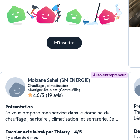
so
de chaq
qua
at
con
ac
M'inscrire
ou 
Auto-entrepreneur
Mokrane Sahel (SM ENERGIE)
Chauffage , climatisation
Montigny-lès-Metz (Centre-Ville)
4,6/5
(19 avis)
Pr
Présentation
Tra
Je vous propose mes service dans le domaine du
bât
chauffage , sanitaire , climatisation .et serrurerie. Je
Qua
suis auto entrepreneur depuis 2013
De
Dernier avis laissé par Thierry : 4/5
Il y
Il y a plus de 6 mois