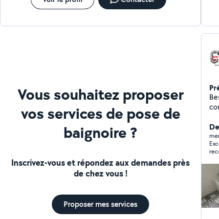
Pr
Vous souhaitez proposer
Bes
comp
vos services de pose de
Je
ch
Der
baignoire ?
de p
mer
Exc
et au sani
re
san
Inscrivez-vous et répondez aux demandes près
climatisatio
de chez vous !
therm
sol
des
Proposer mes services
à 
co