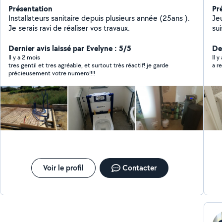
Présentation
Pr
Installateurs sanitaire depuis plusieurs année (25ans ).
Jeu
Je serais ravi de réaliser vos travaux.
su
de
Dernier avis laissé par Evelyne : 5/5
pe
De
in
Il y a 2 mois
Il y
tres gentil et tres agréable, et surtout très réactif! je garde
ca
précieusement votre numero!!!!
ch
je 
Voir le profil
Contacter