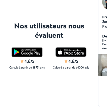
Pr
Jonathan
Nos utilisateurs nous
Plom
Ventilation. 
évaluent
ce
De
chaque
Il y
Exc
po
éxé
4,6/5
4,6/5
Calculé à partir de 48731 avis
Calculé à partir de 66000 avis