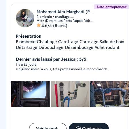
Auto-entrepreneur
Mohamed Aira Marghadi (Plombier A metz Chauffagiste)
Plomberie + chauffage ....
Metz (Devant-Les-Ponts Paquet Petite Ile)
4,6/5
(8 avis)
Présentation
Plomberie Chauffage Carottage Carrelage Salle de bain
Détartrage Débouchage Désembouage Volet roulant
Dernier avis laissé par Jessica : 5/5
Il y a 23 jours
Un grand merci à vous, très professionnel je recommande.
Voir le profil
Contacter