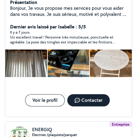
Présentation
Bonjour, Je vous propose mes services pour vous aider
dans vos travaux. Je suis sérieux, motivé et polyvalent :
petits travaux de bricolage et d'entretien, montage et
démontage de meubles, aide au déménagement,
Dernier avis laissé par Isabelle : 5/5
débarras d'encombrants, travaux de peinture et de
Il y a 7 jours
Un excellent travail ! Personne très minutieuse, ponctuelle et
finition, entretien extérieur et jardinage Si vous avez
agréable. La pose des tringles est impeccable et les finitions
besoin de quelqu'un de fiable et de disponible, n'hésitez
de la peinture sont parfaites. Le chantier a été laissé très
pas à me contacter.
propre. Je referai appel à ses services sans hésiter
Voir le profil
Contacter
Entreprise
ENERGIQ
Electrien /plaquiste/parquet