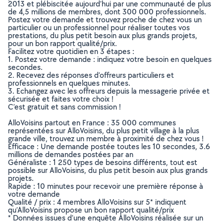
2013 et plébiscitée aujourd’hui par une communauté de plus
de 4,5 millions de membres, dont 300 000 professionnels.
Postez votre demande et trouvez proche de chez vous un
particulier ou un professionnel pour réaliser toutes vos
prestations, du plus petit besoin aux plus grands projets,
pour un bon rapport qualité/prix.
Facilitez votre quotidien en 3 étapes :
1. Postez votre demande : indiquez votre besoin en quelques
secondes.
2. Recevez des réponses d’offreurs particuliers et
professionnels en quelques minutes.
3. Echangez avec les offreurs depuis la messagerie privée et
sécurisée et faites votre choix !
C’est gratuit et sans commission !
AlloVoisins partout en France : 35 000 communes
représentées sur AlloVoisins, du plus petit village à la plus
grande ville, trouvez un membre à proximité de chez vous !
Efficace : Une demande postée toutes les 10 secondes, 3.6
millions de demandes postées par an
Généraliste : 1 250 types de besoins différents, tout est
possible sur AlloVoisins, du plus petit besoin aux plus grands
projets.
Rapide : 10 minutes pour recevoir une première réponse à
votre demande
Qualité / prix : 4 membres AlloVoisins sur 5* indiquent
qu’AlloVoisins propose un bon rapport qualité/prix
* Données issues d’une enquête AlloVoisins réalisée sur un