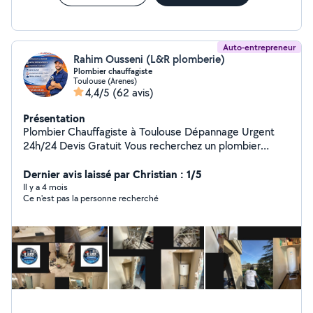
Auto-entrepreneur
Rahim Ousseni (L&R plomberie)
Plombier chauffagiste
Toulouse (Arenes)
4,4/5
(62 avis)
Présentation
Plombier Chauffagiste à Toulouse Dépannage Urgent
24h/24 Devis Gratuit Vous recherchez un plombier
chauffagiste fiable à Toulouse, réactif et compétent ?
Je suis artisan plombier chauffagiste indépendant,
Dernier avis laissé par Christian : 1/5
disponible 24h/24 et 7j/7, pour tous vos travaux de
Il y a 4 mois
Ce n'est pas la personne recherché
plomberie et chauffage, dépannage urgent ou projet
d'installation ou de rénovation. Mes prestations
professionnelles : - Dépannage urgent : fuite d'eau, WC
bouchés, canalisations obstruées. - Dépannage et
entretien de chaudière toutes marques. - Installation et
remplacement : chauffe-eau, robinets, radiateurs. -
Rénovation complète de salle de bain : douche,
baignoire, robinetterie, meuble. ️ - Chauffagiste Toulouse