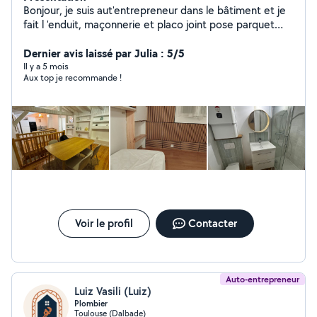
Bonjour, je suis aut'entrepreneur dans le bâtiment et je
fait l 'enduit, maçonnerie et placo joint pose parquet
carrelage, menuiserie démolition, peinture ,montage
meuble et cuisine et depuis 30ans dans ce domaine
Dernier avis laissé par Julia : 5/5
merci
Il y a 5 mois
Aux top je recommande !
Voir le profil
Contacter
Auto-entrepreneur
Luiz Vasili (Luiz)
Plombier
Toulouse (Dalbade)