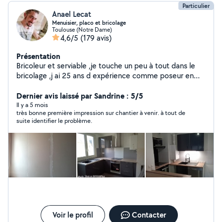
Particulier
Anael Lecat
Menuisier, placo et bricolage
Toulouse (Notre Dame)
4,6/5
(179 avis)
Présentation
Bricoleur et serviable ,je touche un peu à tout dans le
bricolage ,j ai 25 ans d expérience comme poseur en
menuiserie ,.Je peux effectuer petits travaux de
bricolage, placo, et plein d'autres choses dans la maison
Dernier avis laissé par Sandrine : 5/5
! ainsi que de des déménagement.
Il y a 5 mois
très bonne première impression sur chantier à venir. à tout de
suite identifier le problème.
Voir le profil
Contacter