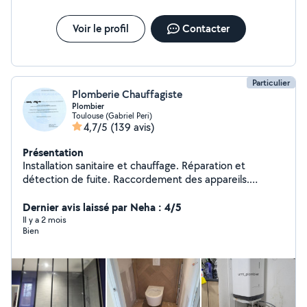
: pose, réparation et optimisation de vos équipements.
- Pourquoi me choisir - Intervention rapide et soignée
dans toute la métropole toulousaine - Devis gratuit et
Voir le profil
Contacter
prix transparents, sans mauvaise surprise Contacter-moi
dès maintenant pour tout intervention ou dépannage
plomberie ou chauffage
Particulier
Plomberie Chauffagiste
Plombier
Toulouse (Gabriel Peri)
4,7/5
(139 avis)
Présentation
Installation sanitaire et chauffage. Réparation et
détection de fuite. Raccordement des appareils.
Qualification en installation chauffage et sanitaire.
Dernier avis laissé par Neha : 4/5
Il y a 2 mois
Bien