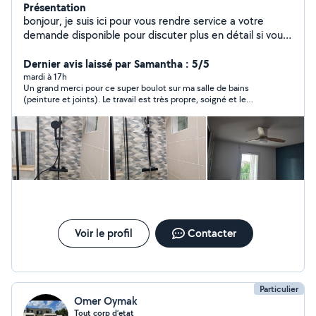
Présentation
bonjour, je suis ici pour vous rendre service a votre
demande disponible pour discuter plus en détail si vous
le souhaitez bien. j'ai travaillé plus que 8 ans pour une
société d entretien et rénovation des maisons et des
Dernier avis laissé par Samantha : 5/5
appartements. n hésitez pas à me contacter à votre
mardi à 17h
Un grand merci pour ce super boulot sur ma salle de bains
service
(peinture et joints). Le travail est très propre, soigné et le
résultat est impeccable. Personne très gentille, réactive et à
l'écoute. Je recommande les yeux fermés !
Voir le profil
Contacter
Particulier
Omer Oymak
Tout corp d’etat