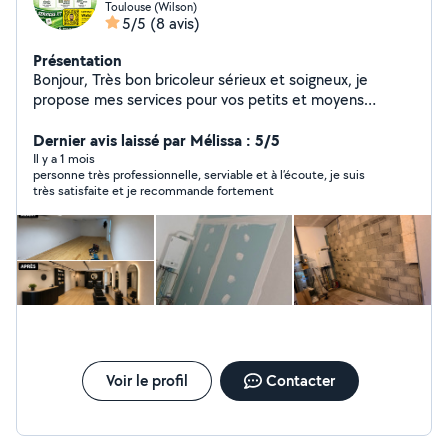
Toulouse (Wilson)
5/5
(8 avis)
Présentation
Bonjour, Très bon bricoleur sérieux et soigneux, je
propose mes services pour vos petits et moyens
travaux. Compétences : Électricité Travaux de
plomberie Dépannage plomberie Débouchage Placo
Dernier avis laissé par Mélissa : 5/5
Ratissage Peinture Pose de parquet flottant Montage
Il y a 1 mois
personne très professionnelle, serviable et à l’écoute, je suis
de meubles Pose d'équipements Petites réparations et
très satisfaite et je recommande fortement
bricolage divers Je travaille proprement, je suis ponctuel
et j'aime le travail bien fait. N'hésitez pas à me
contacter, je réponds rapidement Secteur Toulouse et
alentours.
Voir le profil
Contacter