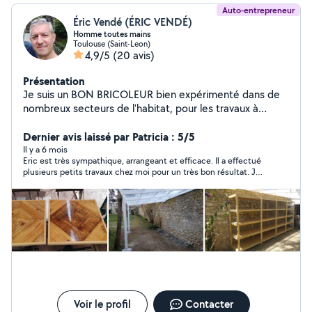
Auto-entrepreneur
Éric Vendé (ÉRIC VENDÉ)
Homme toutes mains
Toulouse (Saint-Leon)
4,9/5
(20 avis)
Présentation
Je suis un BON BRICOLEUR bien expérimenté dans de
nombreux secteurs de l'habitat, pour les travaux à
L'INTÉRIEUR mais aussi diverses activités en EXTÉRIEUR.
C'est mon côté PRO. J'ai le goût du TRAVAIL BIEN FAIT.
Dernier avis laissé par Patricia : 5/5
Je travaille soigneusement, attentif au respect des lieux
Il y a 6 mois
Eric est très sympathique, arrangeant et efficace. Il a effectué
et de l'environnement, avec le souci constant d'obtenir
plusieurs petits travaux chez moi pour un très bon résultat. Je
un résultat de qualité optimale. C'est mon côté
n'hésiterai pas à refaire appel à lui en cas de besoin. Je vous le
PERFECTIONNISTE. Enfin, je suis CRÉATIF et toujours
recommande vivement -
inspiré pour résoudre les petits soucis qui se présentent
ou les défis à relever. En matière de bricolage comme
partout ailleurs, je dis qu'il n'y a pas de problème ; il n'y a
que des SOLUTIONS. C'est mon côté MAC GYVER.
Voir le profil
Contacter