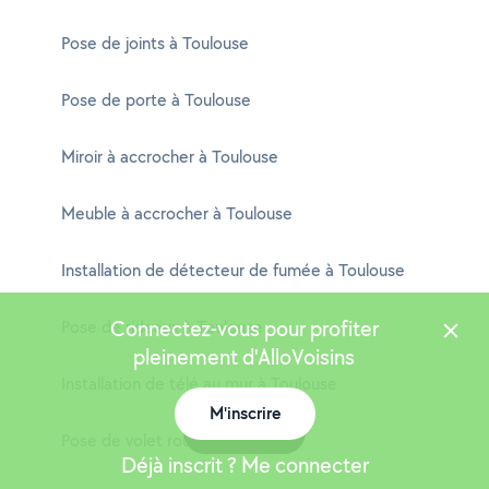
Pose de joints à Toulouse
Pose de porte à Toulouse
Miroir à accrocher à Toulouse
Meuble à accrocher à Toulouse
Installation de détecteur de fumée à Toulouse
Connectez-vous pour profiter
Pose de rideaux à Toulouse
pleinement d'AlloVoisins
Installation de télé au mur à Toulouse
M'inscrire
Carte
Pose de volet roulant à Toulouse
Déjà inscrit ? Me connecter