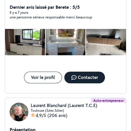
au quotidien. Mes services incluent : Peinture rénovation
et décoration intérieure/exterieure Montage de
Dernier avis laissé par Berete : 5/5
meubles installation rapide et fiable Services
Il y a 7 jours
une personne sérieux responsable merci beaucoup
domestiques ménage, organisation et aide à domicile
Je suis fiable, ponctuel et professionnel, et je m'adapte
à vos besoins pour fournir un travail de qualité.
Voir le profil
Contacter
Auto-entrepreneur
Laurent Blanchard (Laurent T.C.E)
Toulouse (Jules Julien)
4,9/5
(206 avis)
Présentation