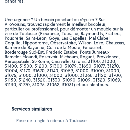
bancaires.
Une urgence ? Un besoin ponctuel ou régulier ? Sur
AlloVoisins, trouvez rapidement le meilleur bricoleur,
particulier ou professionnel, pour démonter un meuble sur la
ville de Toulouse (Fleurance, Touraine, Raymond Iv, Filatiers,
Poudrerie, Saint-Leon, Goya, Les Capelles, Mal Clabel,
Coquille, Hippodrome, Observatoire, Wilson, Loire, Chaussas,
Barriere de Bayonne, Coin de la Moure, Fenouillet,
Borderouge Sud-Est, Frederic Estebe, Ponts Jumeaux,
Ramelet Moundi, Reservoir, Michoum, Roguet, Providence,
Aerospatiale, St-Rome, Caravelle, Gironis, 31100, 31000,
31400, 31500, 31200, 31300, 31079, 31650, 31077, 31270,
31004, 31170, 31670, 31140, 31059, 31000, 31000, 31000,
31076, 31000, 31000, 31000, 31000, 31068, 31120, 31700,
31150, 31240, 31520, 31330, 31090, 31009, 31320, 31069,
31130, 31770, 31025, 31062, 31031) et aux alentours.
Services similaires
Pose de tringle à rideaux à Toulouse