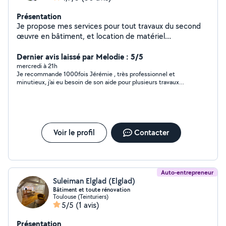
Présentation
Je propose mes services pour tout travaux du second
œuvre en bâtiment, et location de matériel
électroportatif, N'hésitez pas à me contacter pour plus
de renseignements. Cordialement
Dernier avis laissé par Melodie : 5/5
mercredi à 21h
Je recommande 1000fois Jérémie , très professionnel et
minutieux, j’ai eu besoin de son aide pour plusieurs travaux
notamment en électricité dans mon appartement, je suis ravie
de sa prestation. Jeremie est très serviable , gentil et sérieux ,
je vais d’ailleurs le rappeler très bientôt pour d’autres petits
travaux chez moi. Vous pouvez le contacter les yeux fermés !
Voir le profil
Contacter
Auto-entrepreneur
Suleiman Elglad (Elglad)
Bâtiment et toute rénovation
Toulouse (Teinturiers)
5/5
(1 avis)
Présentation