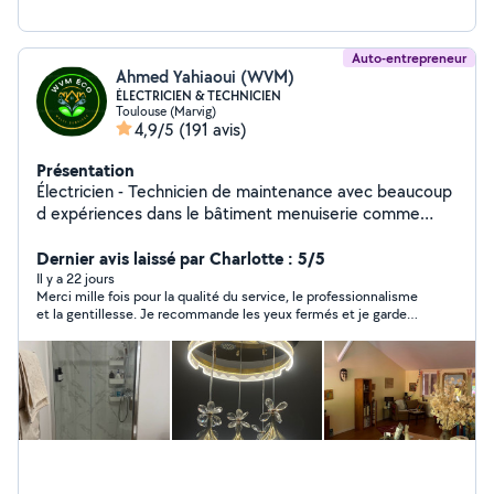
Auto-entrepreneur
Ahmed Yahiaoui (WVM)
ÉLECTRICIEN & TECHNICIEN
Toulouse (Marvig)
4,9/5
(191 avis)
Présentation
Électricien - Technicien de maintenance avec beaucoup
d expériences dans le bâtiment menuiserie comme
poseur . Multi service. . - toute installation électrique
courant fort /faible. Neuf et rénovation - mise en norme
Dernier avis laissé par Charlotte : 5/5
NF15/100 - installations interphone . visiophone . -
Il y a 22 jours
Merci mille fois pour la qualité du service, le professionnalisme
installation portail électrique . - installation VMC . -
et la gentillesse. Je recommande les yeux fermés et je garde
installation VDI ( câblage informatique ) . - mise a la
son contact
terre . - installation camera vidéo surveillance . _
installation alarme intrusion . - installation maintenance
entretien clim , chaudière , pompe a chaleur - pose
porte , fenêtre , plinthe , escalier . - poser de cuisine .
monter meuble .levier . plaque induction, four - monter
meuble , vitre , tringle , support TV. - faire le placo et les
joints - peinture , toile de verre