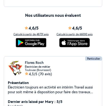
Nos utilisateurs nous évaluent
4,6/5
4,6/5
Calculé à partir de 48731 avis
Calculé à partir de 66000 avis
Particulier
Flores Roch
Électricien de métier
Toulouse (Bourrassol)
4,3/5
(70 avis)
Présentation
Électricien toujours en activité en intérim Travail aussi
pour soit même à disposition pour faire des travaux
dans mon domaine d'activité ou j'ai 40 ans d'expérience,
bon bricoleur et bien équipé en matériels Je peux
Dernier avis laissé par Mary : 5/5
Il y a 4 mois