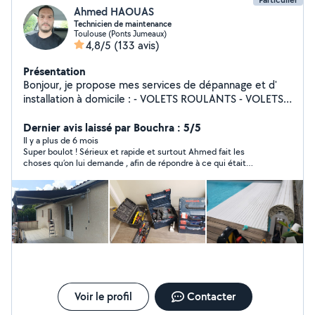
Ahmed HAOUAS
Technicien de maintenance
Toulouse (Ponts Jumeaux)
4,8/5
(133 avis)
Présentation
Bonjour, je propose mes services de dépannage et d'
installation à domicile : - VOLETS ROULANTS - VOLETS
PISCINES - STORE BANNE - PORTES AUTOMATIQUES
Réparation et programmation ÉLECTRICITÉ - Travaux
Dernier avis laissé par Bouchra : 5/5
électriques ~ Basse tension - thermostat filaire &
Il y a plus de 6 mois
Super boulot ! Sérieux et rapide et surtout Ahmed fait les
connecté - détecteur de fumée - VMC MONTAGE ET
choses qu’on lui demande , afin de répondre à ce qui était
INSTALLATION - Moustiquaire - Fixation support tv
prévu dès le début. Si je dois avoir besoin de ses services je le
mural - Installation ventilateur du plafond
recontacterai avec plaisir !
Voir le profil
Contacter