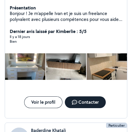
Présentation
Bonjour ! Je m'appelle Ivan et je suis un freelance
polyvalent avec plusieurs compétences pour vous aider
au quotidien. Mes services incluent : Peinture rénovation
et décoration intérieure/exterieure Montage de
Dernier avis laissé par Kimberlie : 5/5
meubles installation rapide et fiable Services
Il y a 18 jours
Bien
domestiques ménage, organisation et aide à domicile
Je suis fiable, ponctuel et professionnel, et je m'adapte
à vos besoins pour fournir un travail de qualité.
Voir le profil
Contacter
Particulier
Baderdine Khatali