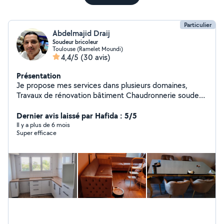
Particulier
Abdelmajid Draij
Soudeur bricoleur
Toulouse (Ramelet Moundi)
4,4/5
(30 avis)
Présentation
Je propose mes services dans plusieurs domaines,
Travaux de rénovation bâtiment Chaudronnerie soudeur
Livraison des colis Taille de haies Rasage gazon Montage
démontage meuble en kit déménagement Aide a
Dernier avis laissé par Hafida : 5/5
domicile Débarrasser les déchets de métaux ecc. J'ai
Il y a plus de 6 mois
Super efficace
commencé à travailler à 15 ans, plus de 20 ans
d'expérience dans l'industrie et bâtiment, je suis sérieux
rigueur respectueux et ponctuel. N'hésitez pas à me
contacter pour n'importe quelle renseignement. Je
pourrais vous aider même à distance gratuitement, pour
vous donner des conseils. Cordialement à toutes et à
tous