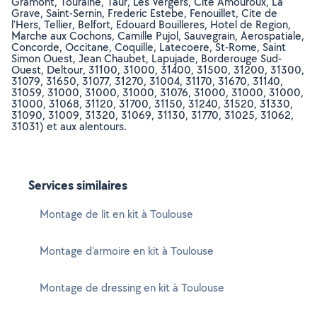
Gramont, Touraine, Taur, Les Vergers, Cite Amouroux, La
Grave, Saint-Sernin, Frederic Estebe, Fenouillet, Cite de
l'Hers, Tellier, Belfort, Edouard Bouilleres, Hotel de Region,
Marche aux Cochons, Camille Pujol, Sauvegrain, Aerospatiale,
Concorde, Occitane, Coquille, Latecoere, St-Rome, Saint
Simon Ouest, Jean Chaubet, Lapujade, Borderouge Sud-
Ouest, Deltour, 31100, 31000, 31400, 31500, 31200, 31300,
31079, 31650, 31077, 31270, 31004, 31170, 31670, 31140,
31059, 31000, 31000, 31000, 31076, 31000, 31000, 31000,
31000, 31068, 31120, 31700, 31150, 31240, 31520, 31330,
31090, 31009, 31320, 31069, 31130, 31770, 31025, 31062,
31031) et aux alentours.
Services similaires
Montage de lit en kit à Toulouse
Montage d'armoire en kit à Toulouse
Montage de dressing en kit à Toulouse