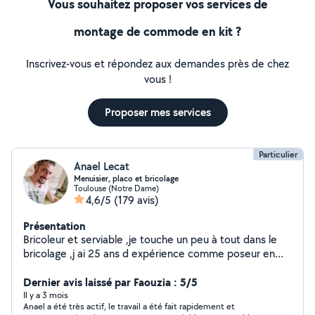
Vous souhaitez proposer vos services de
montage de commode en kit ?
Inscrivez-vous et répondez aux demandes près de chez
vous !
Proposer mes services
Particulier
Anael Lecat
Menuisier, placo et bricolage
Toulouse (Notre Dame)
4,6/5
(179 avis)
Présentation
Bricoleur et serviable ,je touche un peu à tout dans le
bricolage ,j ai 25 ans d expérience comme poseur en
menuiserie ,.Je peux effectuer petits travaux de
bricolage, placo, et plein d'autres choses dans la maison
Dernier avis laissé par Faouzia : 5/5
! ainsi que de des déménagement.
Il y a 3 mois
Anael a été très actif, le travail a été fait rapidement et