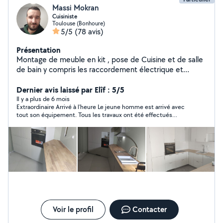
Massi Mokran
Cuisiniste
Toulouse (Bonhoure)
5/5
(78 avis)
Présentation
Montage de meuble en kit , pose de Cuisine et de salle
de bain y compris les raccordement électrique et
sanitaire . N'hésitez pas à me contacter au O6 O3 24 11
O5.
Dernier avis laissé par Elîf : 5/5
Il y a plus de 6 mois
Extraordinaire Arrivé à l’heure Le jeune homme est arrivé avec
tout son équipement. Tous les travaux ont été effectués
minutieusement Excellent travail
Voir le profil
Contacter