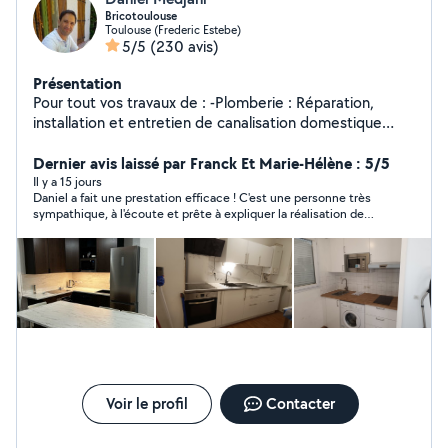
Bricotoulouse
Toulouse (Frederic Estebe)
5/5
(230 avis)
Présentation
Pour tout vos travaux de : -Plomberie : Réparation,
installation et entretien de canalisation domestique
d'eau. -Electricité : conception, installation, entretien et
dépannage des réseaux et équipements électriques
Dernier avis laissé par Franck Et Marie-Hélène : 5/5
domestiques, pose chauffage, rénovation électrique. -
Il y a 15 jours
Daniel a fait une prestation efficace ! C'est une personne très
Menuiserie : Changer des serrures, changer des
sympathique, à l'écoute et prête à expliquer la réalisation de
crémones, changer des ensemble de béquille, changer
son travail. Nous sommes heureux d'avoir fait sa connaissance
des barillet de porte(canon/cylindre), montage et
et n'hésiterons pas à faire appel souvent à lui ! Bonne
démontage de différents types de meubles (armoire,
continuation ! Marie-Hélène et Franck
meuble de cuisine, dressings...), aménagement de
cuisine.... -Petits travaux de maçonnerie. -Manutention. -
Installation d'antenne TV et satellite. -Solution de
connexion internet domestique. -Changer, installer et
mise en marche du matériel électroménager. -Installer
des tringles à rideaux. -Peinture Devis gratuit. Je vous
propose un travail soigné
Voir le profil
Contacter