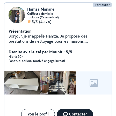
Particulier
Hamza Manane
Coiffeur a domicile
Toulouse (Caserne Niel)
5/5
(4 avis)
Présentation
Bonjour, je m'appelle Hamza. Je propose des
prestations de nettoyage pour les maisons,
appartements, bureaux, vitres, fins de chantier et après
déménagement. Je réalise également le montage de
Dernier avis laissé par Mounir : 5/5
meubles (notamment IKEA), ainsi que divers travaux de
Hier à 20h
Ponctuel sérieux motivé engagé investi
bricolage. Mon objectif est de fournir un travail de
qualité, avec des tarifs raisonnables et un service
adapté à vos besoins. N'hésitez pas à me contacter, je
serai ravi de vous aid
Voir le profil
Contacter