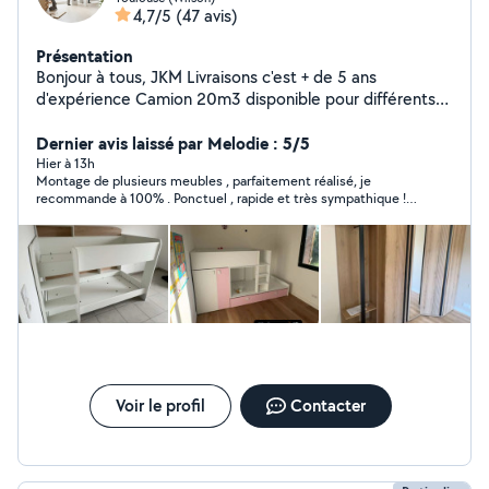
4,7/5
(47 avis)
Présentation
Bonjour à tous, JKM Livraisons c'est + de 5 ans
d'expérience Camion 20m3 disponible pour différents
services tel que : - Livraisons (meuble, canapé, électro,
etc) - Transport (déménagement, débarras) - Montage
Dernier avis laissé par Melodie : 5/5
& Installation (tout types) Dynamique et professionnel,
Hier à 13h
Montage de plusieurs meubles , parfaitement réalisé, je
nous proposons un service de qualité en essayant de
recommande à 100% . Ponctuel , rapide et très sympathique !
s'adapter à votre budget, si vous avez la moindre
Merci encore pour votre aide
question n'hésitez pas je me ferais un plaisir de vous
répondre.
Voir le profil
Contacter