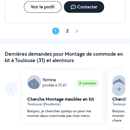
Voir le profil
Contacter
1
2
Page
suivante
Dernières demandes pour Montage de commode en
kit à Toulouse (31) et alentours
Yamina
Y
À convenir
postée à 13:21
p
Cherche Montage meubles en kit
Cherche
Toulouse (Poudrerie)
Toulouse (
Bonjour, je cherches quelqu un pour me
Bonjour, c
monter deux commode pas cher merci
monter de
chere