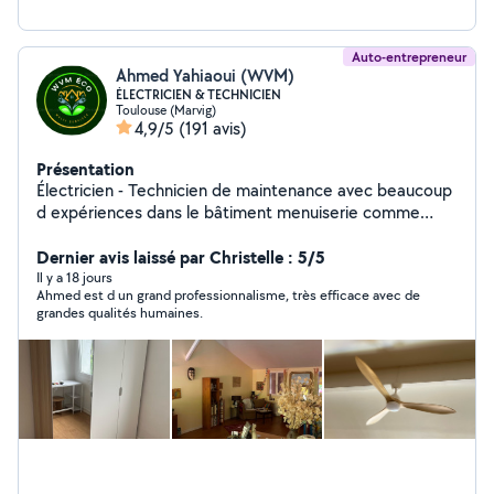
Auto-entrepreneur
Ahmed Yahiaoui (WVM)
ÉLECTRICIEN & TECHNICIEN
Toulouse (Marvig)
4,9/5
(191 avis)
Présentation
Électricien - Technicien de maintenance avec beaucoup
d expériences dans le bâtiment menuiserie comme
poseur . Multi service. . - toute installation électrique
courant fort /faible. Neuf et rénovation - mise en norme
Dernier avis laissé par Christelle : 5/5
NF15/100 - installations interphone . visiophone . -
Il y a 18 jours
Ahmed est d un grand professionnalisme, très efficace avec de
installation portail électrique . - installation VMC . -
grandes qualités humaines.
installation VDI ( câblage informatique ) . - mise a la
terre . - installation camera vidéo surveillance . _
installation alarme intrusion . - installation maintenance
entretien clim , chaudière , pompe a chaleur - pose
porte , fenêtre , plinthe , escalier . - poser de cuisine .
monter meuble .levier . plaque induction, four - monter
meuble , vitre , tringle , support TV. - faire le placo et les
joints - peinture , toile de verre