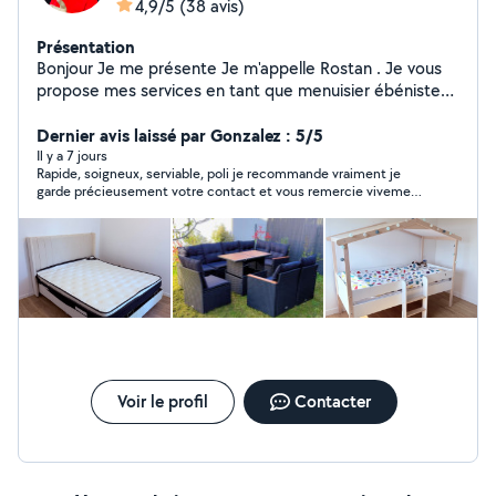
4,9/5
(38 avis)
Présentation
Bonjour Je me présente Je m'appelle Rostan . Je vous
propose mes services en tant que menuisier ébéniste
avec plus de 25 ans d'expérience. Métier . dynamique,
sérieux et ponctuel . Montage et démontage de tous
Dernier avis laissé par Gonzalez : 5/5
genres de meubles. Fixation tableau, cadre sur mur en
Il y a 7 jours
Rapide, soigneux, serviable, poli je recommande vraiment je
béton et Placo . Remarque importante N'hésitez pas à
garde précieusement votre contact et vous remercie vivement
me contacter pour plus d'informations ou devis rapide .
!! À très vite
Rostan
Voir le profil
Contacter