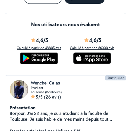
Nos utilisateurs nous évaluent
4,6/5
4,6/5
Calculé à partir de 48803 avis
Calculé à partir de 66000 avis
Particulier
Wenchel Calas
Étudiant
Toulouse (Bonhoure)
5/5
(26 avis)
Présentation
Bonjour, J'ai 22 ans, je suis étudiant à la faculté de
Toulouse. Je suis habile de mes mains depuis tout
jeune, je réalise principalement des prestations de
montage de meuble en kit, n'hésitez pas à me