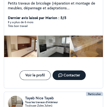
Petits travaux de bricolage (réparation et montage de
meubles, dépannage et adaptations
électricité/plomberie). Pose de parquet. Peinture. Pose
de cuisine et salle de bain.
Dernier avis laissé par Marion : 5/5
Il y a plus de 6 mois
Très bon travail
Voir le profil
Contacter
Particulier
Tayeb Nice Tayeb
Tous les travaux d'intérieur
Toulouse (Jules Julien)