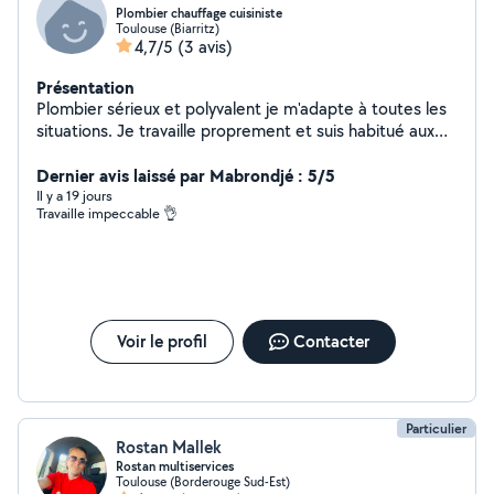
Plombier chauffage cuisiniste
Toulouse (Biarritz)
4,7/5
(3 avis)
Présentation
Plombier sérieux et polyvalent je m'adapte à toutes les
situations. Je travaille proprement et suis habitué aux
tâches nécessitant de la manutention et du savoir-faire.
Je réalise des travaux de plomberie (fuites d'eau,
Dernier avis laissé par Mabrondjé : 5/5
réparations, entretien de peinture, de montage de
Il y a 19 jours
Travaille impeccable 👌
cuisines et d'assemblage de meubles. je suis disponible
pour tous types de travaux.
Voir le profil
Contacter
Particulier
Rostan Mallek
Rostan multiservices
Toulouse (Borderouge Sud-Est)