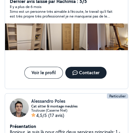
société d entretien et rénovation des maisons et des
Dernier avis laissé par Hachimia : 5/5
appartements. n hésitez pas à me contacter à votre
Il y a plus de 6 mois
Simo est un personne très aimable à l’écoute, le travail qu’il fait
service
est très propre très professionnel je ne manquerai pas de le
solliciter. Je suis très contente de son travail et du rendus
merci encore simo.
Voir le profil
Contacter
Particulier
Alessandro Poles
Cat sitter & montage meubles
Toulouse (Caserne Niel)
4,5/5
(17 avis)
Présentation
Bonjour, je suis là pour offrir deux services principals: 1 -