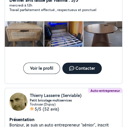
Dernier avis laissé par Halima : 5/5
contacter :) Je serai ravis de pouvoir vous venir en aide
mercredi à 12h
Travail parfaitement effectué , respectueux et ponctuel
Voir le profil
Contacter
Auto-entrepreneur
Thierry Lasserre (Serviable)
Petit bricolage multiservices
Toulouse (Dupuy)
5/5
(52 avis)
Présentation
Bonjour, je suis un auto entrepreneur "sénior", inscrit