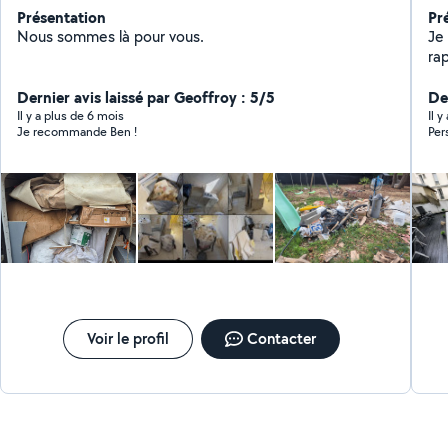
Présentation
Pr
Nous sommes là pour vous.
Je
rap
raiso
Dernier avis laissé par Geoffroy : 5/5
volume. N'hésitez
De
les
Il y a plus de 6 mois
Il 
Je recommande Ben !
Per
Voir le profil
Contacter