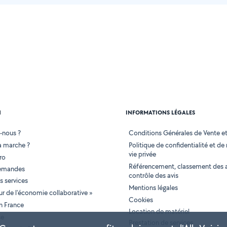
N
INFORMATIONS LÉGALES
-nous ?
Conditions Générales de Vente et 
 marche ?
Politique de confidentialité et de
vie privée
ro
Référencement, classement des 
demandes
contrôle des avis
 services
Mentions légales
tur de l'économie collaborative »
Cookies
en France
Location de matériel
se
Prestation de services