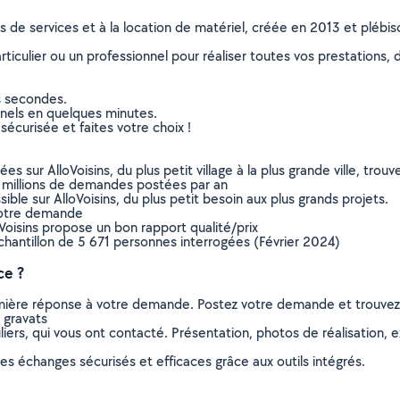
ns de services et à la location de matériel, créée en 2013 et plébi
culier ou un professionnel pour réaliser toutes vos prestations, d
s secondes.
nnels en quelques minutes.
sécurisée et faites votre choix !
sur AlloVoisins, du plus petit village à la plus grande ville, tro
 millions de demandes postées par an
ible sur AlloVoisins, du plus petit besoin aux plus grands projets.
votre demande
oVoisins propose un bon rapport qualité/prix
chantillon de 5 671 personnes interrogées (Février 2024)
ce ?
remière réponse à votre demande. Postez votre demande et trouve
 gravats
ers, qui vous ont contacté. Présentation, photos de réalisation, exp
s échanges sécurisés et efficaces grâce aux outils intégrés.