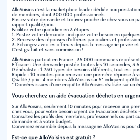
AlloVoisins c’est la marketplace leader dédiée aux prestatio
de membres, dont 300 000 professionnels.
Postez votre demande et trouvez proche de chez vous un parti
rapport qualité/prix.
Facilitez votre quotidien en 3 étapes :
1. Postez votre demande : indiquez votre besoin en quelque
2. Recevez des réponses d’offreurs particuliers et professio
3. Echangez avec les offreurs depuis la messagerie privée et 
C’est gratuit et sans commission !
AlloVoisins partout en France : 35 000 communes représentées 
Efficace : Une demande postée toutes les 10 secondes, 3.6
Généraliste : 1 250 types de besoins différents, tout est poss
Rapide : 10 minutes pour recevoir une première réponse à 
Qualité / prix : 4 membres AlloVoisins sur 5* indiquent qu’All
* Données issues d’une enquête AlloVoisins réalisée sur un é
Vous cherchez un aide évacuation déchets en urgen
Sur AlloVoisins, seulement 10 minutes pour recevoir une p
chez vous, pour votre besoin urgent de Évacuation déchets -
Consultez les profils des membres, professionnels ou particuli
demande et à votre budget.
Conversez ensemble depuis la messagerie AlloVoisins pour de
Est-ce que AlloVoisins est gratuit ?