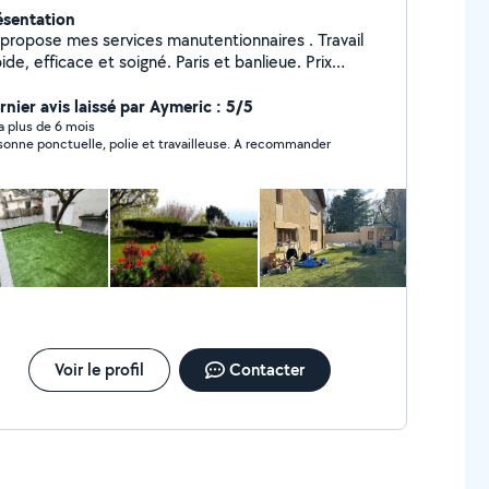
ésentation
 propose mes services manutentionnaires . Travail
ide, efficace et soigné. Paris et banlieue. Prix
nnable, à partir de 40 selon la distance et le
 pas à m'envoyer un message avec
rnier avis laissé par Aymeric : 5/5
 détails pour un devis rapide !
y a plus de 6 mois
sonne ponctuelle, polie et travailleuse. A recommander
Voir le profil
Contacter