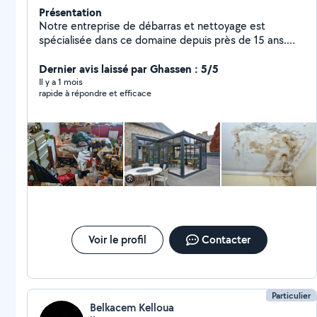
Présentation
Notre entreprise de débarras et nettoyage est
spécialisée dans ce domaine depuis près de 15 ans.
Débarras et nettoyage Paris et IDF ; nous vous
proposons une multitude d'autres services. Couvrant à
Dernier avis laissé par Ghassen : 5/5
la fois le débarras et le nettoyage. Ces services ont
Il y a 1 mois
rapide à répondre et efficace
été pensés pour répondre aux besoins du particulier ET
du professionnel.
Voir le profil
Contacter
Particulier
Belkacem Kelloua