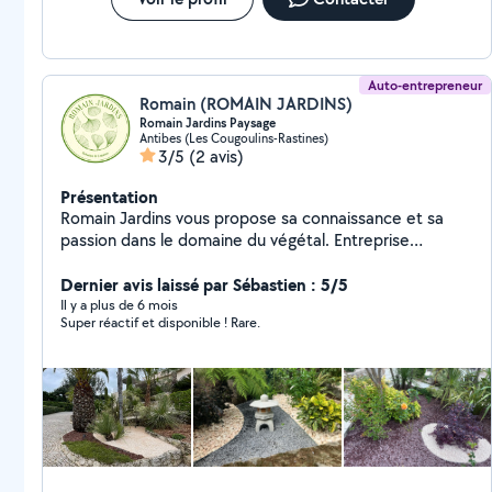
Auto-entrepreneur
Romain (ROMAIN JARDINS)
Romain Jardins Paysage
Antibes (Les Cougoulins-Rastines)
3/5
(2 avis)
Présentation
Romain Jardins vous propose sa connaissance et sa
passion dans le domaine du végétal. Entreprise
expérimentée de 7 ans Élagage , Création , entretien,
arrosage automatique
Dernier avis laissé par Sébastien : 5/5
Il y a plus de 6 mois
Super réactif et disponible ! Rare.