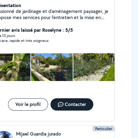
ésentation
ssionné de jardinage et d'aménagement paysager, je
opose mes services pour l'entretien et la mise en
 de vos extérieurs. Je réalise des prestations
ignées et je dispose de mon propre matériel pour :
rnier avis laissé par Roselyne : 5/5
tien de jardins et massifs Taille de haies / arbustes
 a 13 jours
icace, rapide et très soigneux
aillage / remise en état Plantations /
n de massifs Petits travaux d'aménagement
ge automatique / dépannage irrigation
vail sérieux, ponctuel et appliqué. Interventions
ignées avec souci du détail et du rendu esthétique.
hésitez pas à me contacter pour échanger sur votre
ojet
Voir le profil
Contacter
Particulier
Mijael Guardia jurado