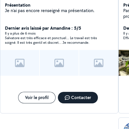
Présentation
Pr
Je n'ai pas encore renseigné ma présentation.
Pa
pr
valeur
Dernier avis laissé par Amandine : 5/5
so
De
Entre
Il y a plus de 6 mois
Il y
Salvatore est très efficace et ponctuel… Le travail est très
Eff
/ oliviers Débrouss
soigné. Il est très gentil et discret… Je recommande.
créatio
extérieur Arrosa
Tra
so
N'
pr
Voir le profil
Contacter