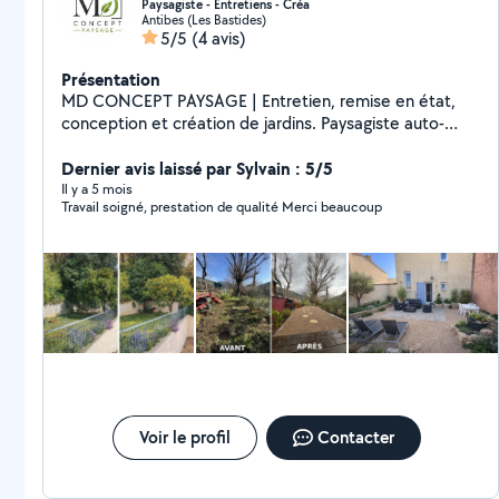
Paysagiste - Entretiens - Créa
Antibes (Les Bastides)
5/5
(4 avis)
Présentation
MD CONCEPT PAYSAGE | Entretien, remise en état,
conception et création de jardins. Paysagiste auto-
entrepreneur sérieux basé à Antibes (06). Tonte &
débroussaillage Taille de haies & arbustes Désherbage
Dernier avis laissé par Sylvain : 5/5
& remise en état Petits abattages Traitement
Il y a 5 mois
Travail soigné, prestation de qualité Merci beaucoup
phytosanitaire Arrosage automatique Pose gazon
(synthétique ou naturel) Création d'espaces minérales
(gravier, galets) Travail propre et soigné Matériel
professionnel Évacuation possible Devis rapide
Intervention rapide sur Antibes, Juan-les-Pins, Vallauris,
Cannes et alentours. Contactez-moi pour redonner vie
à votre jardin !
Voir le profil
Contacter