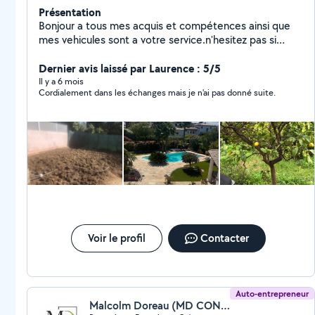
Présentation
Bonjour a tous mes acquis et compétences ainsi que
mes vehicules sont a votre service.n'hesitez pas si
besoin , au plaisir !
Dernier avis laissé par Laurence : 5/5
Il y a 6 mois
Cordialement dans les échanges mais je n'ai pas donné suite.
Voir le profil
Contacter
Auto-entrepreneur
Malcolm Doreau (MD CONCEPT PAYSAGE)