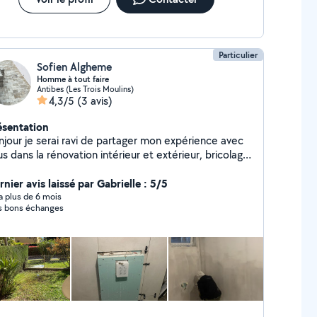
Particulier
Sofien Algheme
Homme à tout faire
Antibes (Les Trois Moulins)
4,3/5
(3 avis)
ésentation
njour je serai ravi de partager mon expérience avec
s dans la rénovation intérieur et extérieur, bricolage
débarrasser évacuation de gravats en déchèterie
nier avis laissé par Gabrielle : 5/5
y a plus de 6 mois
s bons échanges