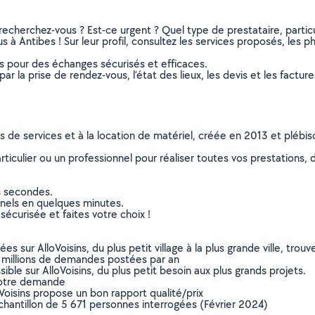
recherchez-vous ? Est-ce urgent ? Quel type de prestataire, particu
s à Antibes ! Sur leur profil, consultez les services proposés, les ph
ns pour des échanges sécurisés et efficaces.
r la prise de rendez-vous, l’état des lieux, les devis et les facture
ns de services et à la location de matériel, créée en 2013 et plébi
culier ou un professionnel pour réaliser toutes vos prestations, d
s secondes.
nnels en quelques minutes.
sécurisée et faites votre choix !
sur AlloVoisins, du plus petit village à la plus grande ville, tro
 millions de demandes postées par an
ible sur AlloVoisins, du plus petit besoin aux plus grands projets.
votre demande
oVoisins propose un bon rapport qualité/prix
chantillon de 5 671 personnes interrogées (Février 2024)