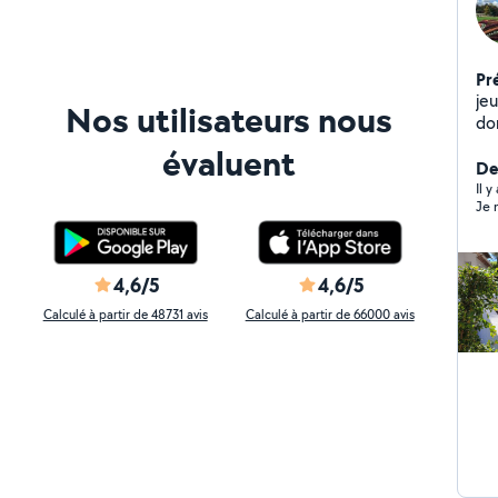
Pr
je
Nos utilisateurs nous
do
en
évaluent
De
Il y
Je n
4,6/5
4,6/5
Calculé à partir de 48731 avis
Calculé à partir de 66000 avis