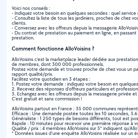
Voici nos conseils :
- Indiquez votre besoin en quelques secondes : quel service 
- Consultez la liste de tous les jardiniers, proches de chez vou
clients.
- Conversez avec les offreurs depuis la messagerie AlloVoisi
- Du contrat de prestation au paiement en ligne, en passant pa
prestation.
Comment fonctionne AlloVoisins ?
AlloVoisins c’est la marketplace leader dédiée aux prestatio
de membres, dont 300 000 professionnels.
Postez votre demande et trouvez proche de chez vous un parti
rapport qualité/prix.
Facilitez votre quotidien en 3 étapes :
1. Postez votre demande : indiquez votre besoin en quelque
2. Recevez des réponses d’offreurs particuliers et professio
3. Echangez avec les offreurs depuis la messagerie privée et 
C’est gratuit et sans commission !
AlloVoisins partout en France : 35 000 communes représentées 
Efficace : Une demande postée toutes les 10 secondes, 3.6
Généraliste : 1 250 types de besoins différents, tout est poss
Rapide : 10 minutes pour recevoir une première réponse à 
Qualité / prix : 4 membres AlloVoisins sur 5* indiquent qu’All
* Données issues d’une enquête AlloVoisins réalisée sur un é