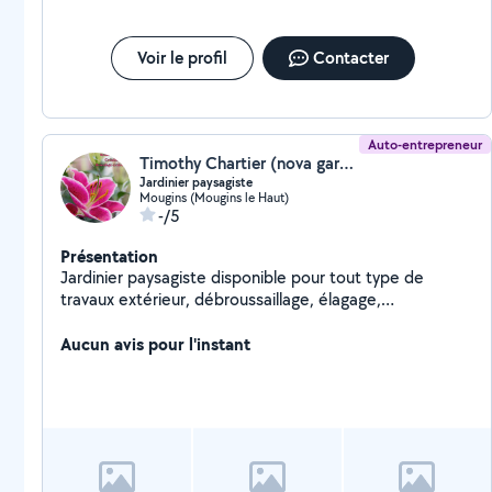
Voir le profil
Contacter
Auto-entrepreneur
Timothy Chartier (nova garden)
Jardinier paysagiste
Mougins (Mougins le Haut)
-/5
Présentation
Jardinier paysagiste disponible pour tout type de
travaux extérieur, débroussaillage, élagage,
entretien,remise en état, création, petite maçonnerie,
bricolage extérieur.
Aucun avis pour l'instant