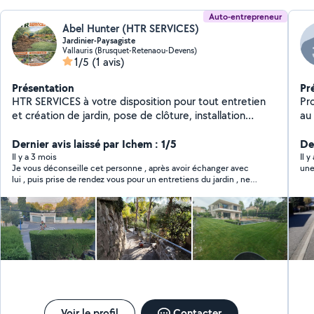
Auto-entrepreneur
Abel Hunter (HTR SERVICES)
Jardinier-Paysagiste
Vallauris (Brusquet-Retenaou-Devens)
1/5
(1 avis)
Présentation
Pr
HTR SERVICES à votre disposition pour tout entretien
Profes
et création de jardin, pose de clôture, installation
au
d'arrosage automatique...
Dernier avis laissé par Ichem : 1/5
De
Il y a 3 mois
Il 
Je vous déconseille cet personne , après avoir échanger avec
une
lui , puis prise de rendez vous pour un entretiens du jardin , ne
s’est jamais présenter , ni donner de nouvelles , j’ai pris ma
journée de travail et tout organiser en fonction pour ce jour .. je
trouve cela inadmissible que des personnes comme ça
peuvent exacercer .. manque de professionnalisme total
Voir le profil
Contacter