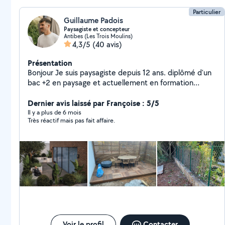
Particulier
Guillaume Padois
Paysagiste et concepteur
Antibes (Les Trois Moulins)
4,3/5
(40 avis)
Présentation
Bonjour Je suis paysagiste depuis 12 ans. diplômé d'un
bac +2 en paysage et actuellement en formation
concepteur paysagiste je suis aujourd'hui quelqu'un de
complet et manuel que ce soit en conception,
Dernier avis laissé par Françoise : 5/5
création, entretien ou encore montage de meuble en
Il y a plus de 6 mois
Très réactif mais pas fait affaire.
kit. je suis sérieux, professionnel, ponctuel, soigneux,
travail de façons organisé. Je serrai ravi de vous aider.
Voir le profil
Contacter