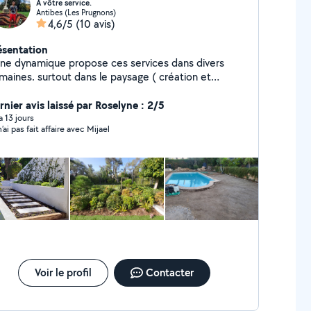
A vôtre service.
Antibes (Les Prugnons)
4,6/5
(10 avis)
ésentation
une dynamique propose ces services dans divers
maines. surtout dans le paysage ( création et
tretien)
rnier avis laissé par Roselyne : 2/5
 a 13 jours
’ai pas fait affaire avec Mijael
Voir le profil
Contacter