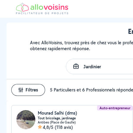
E
Avec AlloVoisins, trouvez près de chez vous le profe
obtenez rapidement réponse.
Filtres
5 Particuliers et 6 Professionnels répond
Auto-entrepreneur
Mourad Salhi (dms)
Tout bricolage, jardinage
Antibes (Place de Gaulle)
4,8/5
(118 avis)