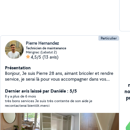
Particulier
Pierre Hernandez
Technicien de maintenance
Mérignac (Labatut 2)
4,5/5
(13 avis)
Présentation
Bonjour, Je suis Pierre 28 ans, aimant bricoler et rendre
service, je serai là pour vous accompagner dans vos
projets de jardin ou d'intérieur. Disposant d'un camion
no
je peux également transporter n'importe quels objets
Dernier avis laissé par Danièle : 5/5
ou évacuer vos déchets quels qu'ils soient À bientôt je
Il y a plus de 6 mois
p
très bons services Je suis très contente de son aide je
l'espère
recontacterai bientôt.merci