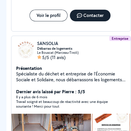
Voir le profil
Contacter
Entreprise
SANSOLIA
Débarras de logements
Le Bouscat (Marceau-Tivoli)
5/5
(11 avis)
Présentation
Spécialiste du déchet et entreprise de l'Économie
Sociale et Solidaire, nous débarrassons les logements,
dépendances, caves, greniers, garages partout en
Gironde. Nous évacuons aussi les encombrants et
Dernier avis laissé par Pierre : 5/5
collectons les déchets non dangereux auprès de
Il y a plus de 6 mois
Travail soigné et beaucoup de réactivité avec une équipe
particuliers et de professionnels. Nous intervenons
souriante ! Merci pour tout
aussi sur des logements avec présence de cas dit
"syndrome de diogène". Nous avons des forfaits "clé en
main" , consultables sur notre site et bien entendu
devis gratuit pour les cas spécifiques. Lors de la