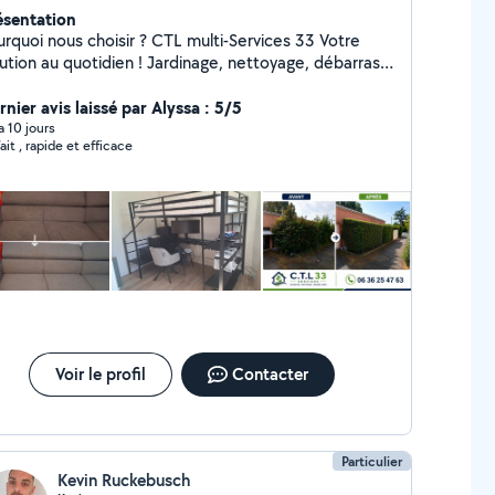
ésentation
oi nous choisir ? CTL multi-Services 33 Votre
lution au quotidien ! Jardinage, nettoyage, débarras
 petites interventions de bricolage montage de
uble ; plomberie etc.... Nous sommes là pour vous
nier avis laissé par Alyssa : 5/5
plifier la vie avec des services rapides, efficaces et
 a 10 jours
ait , rapide et efficace
s à vos besoins. Travail soigné et professionnel
ériel fourni Devis gratuit Disponibilité rapide Tarifs
mpétitifs Zone d'intervention : Gironde
Voir le profil
Contacter
Particulier
Kevin Ruckebusch