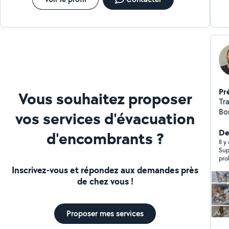
Pr
Vous souhaitez proposer
Travaux i
Bo
vos services d'évacuation
rén
par
Der
d'encombrants ?
so
Il y
Sup
pro
Inscrivez-vous et répondez aux demandes près
de chez vous !
Proposer mes services