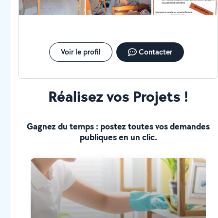
mission, nous sommes équipés avec du matériel
adéquat pour effectuer un tri séléctif et éviter le plus
possible le recours à une déchetterie. Nous avons un
partenariat exclusif avec une société girondine de
dispositifs médicaux pour donner une seconde vie,
après réhabilitation, aux fauteuils roulants, lits
Voir le profil
Contacter
médicalisés, déambulateurs,..
Réalisez vos Projets !
Gagnez du temps : postez toutes vos demandes
publiques en un clic.