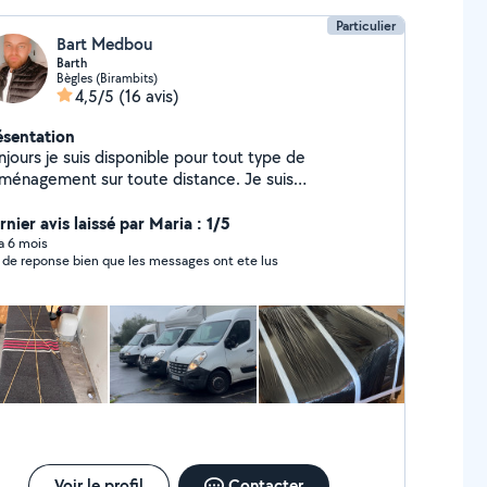
Particulier
Bart Medbou
Barth
Bègles (Birambits)
4,5/5
(16 avis)
ésentation
jours je suis disponible pour tout type de
ménagement sur toute distance. Je suis
ofessionnel du déménagement je propose des
stations de qualité pour n'importe qu'elle quantité
nier avis laissé par Maria : 1/5
 a 6 mois
 de reponse bien que les messages ont ete lus
Voir le profil
Contacter