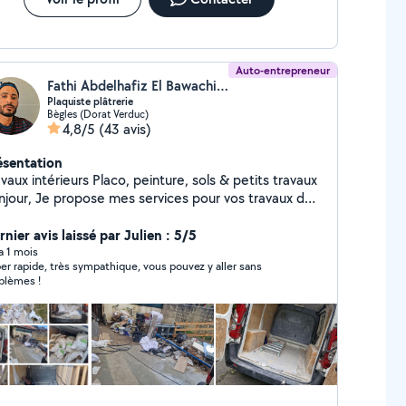
Auto-entrepreneur
Fathi Abdelhafiz El Bawachi (FAL)
Plaquiste plâtrerie
Bègles (Dorat Verduc)
4,8/5
(43 avis)
ésentation
ntérieurs Placo, peinture, sols & petits travaux
njour, Je propose mes services pour vos travaux de
ovation intérieure : placo, peinture, pose de
quet, petits travaux et finitions. Travail propre et
nier avis laissé par Julien : 5/5
igné. Disponible rapidement.
 a 1 mois
er rapide, très sympathique, vous pouvez y aller sans
blèmes !