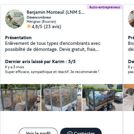
Auto-entrepreneur
Benjamin Monteuil (LNM Services)
Désencombreur
Mérignac (Bourran)
4,8/5
(23 avis)
Présentation
Pr
Enlèvement de tous types d'encombrants avec
Bon
possibilité de démontage. Devis gratuit, frais
dé
kilométriques supplémentaires à prévoir selon la
pr
situation géographique du chantier.
Dernier avis laissé par Karim : 5/5
pre
Der
Il y a 3 mois
Il y
Super efficace, sympathique et réactif. Je recommande !
pas
Voir le profil
Contacter