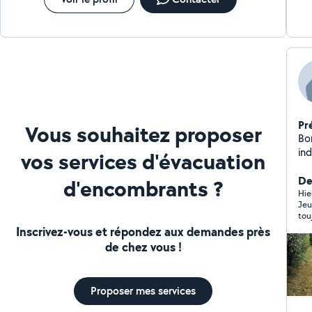
Pr
Vous souhaitez proposer
Bonjour à
ind
vos services d'évacuation
sect
notamment 
Der
d'encombrants ?
ter
Hie
Jeu
Ab
touj
(b
re
Inscrivez-vous et répondez aux demandes près
d'
de chez vous !
de
ve
ro
Proposer mes services
pe
tou