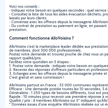
Voici nos conseils :
- Indiquez votre besoin en quelques secondes : quel service 
- Consultez la liste de tous les aides évacuation déchets, pro
laissés par leurs clients.
- Conversez avec les offreurs depuis la messagerie AlloVoisi
- Du contrat de prestation au paiement en ligne, en passant pa
prestation.
Comment fonctionne AlloVoisins ?
AlloVoisins c’est la marketplace leader dédiée aux prestatio
de membres, dont 300 000 professionnels.
Postez votre demande et trouvez proche de chez vous un parti
rapport qualité/prix.
Facilitez votre quotidien en 3 étapes :
1. Postez votre demande : indiquez votre besoin en quelque
2. Recevez des réponses d’offreurs particuliers et professio
3. Echangez avec les offreurs depuis la messagerie privée et 
C’est gratuit et sans commission !
AlloVoisins partout en France : 35 000 communes représentées 
Efficace : Une demande postée toutes les 10 secondes, 3.6
Généraliste : 1 250 types de besoins différents, tout est poss
Rapide : 10 minutes pour recevoir une première réponse à 
Qualité / prix : 4 membres AlloVoisins sur 5* indiquent qu’All
* Données issues d’une enquête AlloVoisins réalisée sur un é