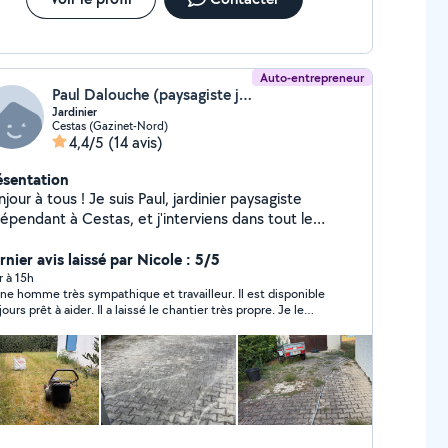
Auto-entrepreneur
Paul Dalouche (paysagiste jardinier)
Jardinier
Cestas (Gazinet-Nord)
4,4/5
(14 avis)
ésentation
 tous ! Je suis Paul, jardinier paysagiste
épendant à Cestas, et j'interviens dans tout le
eur de Bordeaux et ses alentours. Je vous propose
: Tonte de pelouse (petits et grands
nier avis laissé par Nicole : 5/5
rains) Débroussaillage Taille de haies et d'arbustes
r à 15h
ne homme très sympathique et travailleur. Il est disponible
attage et enlèvement de haies Élagage d'entretien
ours prêt à aider. Il a laissé le chantier très propre. Je le
ranches mortes, réduction, éclaircie) Abattage
commande sincèrement
arbres Débitage des troncs et des branches Fendage
 bois à domicile Broyage des branches et déchets
rts sur place avec broyeur professionnel Équipé d'un
bot de tonte professionnel dernière génération, je
ux intervenir rapidement sur de grandes surfaces
t en garantissant une tonte propre et régulière. Le