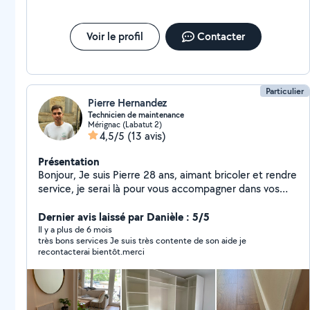
Voir le profil
Contacter
Particulier
Pierre Hernandez
Technicien de maintenance
Mérignac (Labatut 2)
4,5/5
(13 avis)
Présentation
Bonjour, Je suis Pierre 28 ans, aimant bricoler et rendre
service, je serai là pour vous accompagner dans vos
projets de jardin ou d'intérieur. Disposant d'un camion
je peux également transporter n'importe quels objets
Dernier avis laissé par Danièle : 5/5
ou évacuer vos déchets quels qu'ils soient À bientôt je
Il y a plus de 6 mois
très bons services Je suis très contente de son aide je
l'espère
recontacterai bientôt.merci