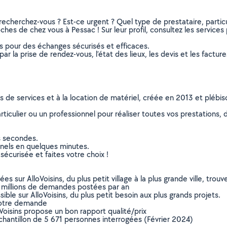
recherchez-vous ? Est-ce urgent ? Quel type de prestataire, particu
ches de chez vous à Pessac ! Sur leur profil, consultez les services 
ns pour des échanges sécurisés et efficaces.
r la prise de rendez-vous, l’état des lieux, les devis et les facture
ns de services et à la location de matériel, créée en 2013 et plébi
culier ou un professionnel pour réaliser toutes vos prestations, d
s secondes.
nnels en quelques minutes.
sécurisée et faites votre choix !
sur AlloVoisins, du plus petit village à la plus grande ville, tro
 millions de demandes postées par an
ible sur AlloVoisins, du plus petit besoin aux plus grands projets.
votre demande
oVoisins propose un bon rapport qualité/prix
chantillon de 5 671 personnes interrogées (Février 2024)