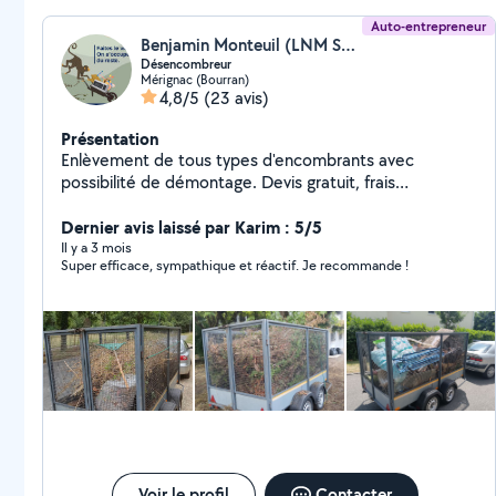
Auto-entrepreneur
Benjamin Monteuil (LNM Services)
Désencombreur
Mérignac (Bourran)
4,8/5
(23 avis)
Présentation
Enlèvement de tous types d'encombrants avec
possibilité de démontage. Devis gratuit, frais
kilométriques supplémentaires à prévoir selon la
situation géographique du chantier.
Dernier avis laissé par Karim : 5/5
Il y a 3 mois
Super efficace, sympathique et réactif. Je recommande !
Voir le profil
Contacter