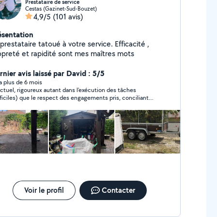
Prestataire de service
Cestas (Gazinet-Sud-Bouzet)
4,9/5
(101 avis)
ésentation
prestataire tatoué à votre service. Efficacité ,
opreté et rapidité sont mes maîtres mots
rnier avis laissé par David : 5/5
y a plus de 6 mois
ctuel, rigoureux autant dans l'exécution des tâches
fficiles) que le respect des engagements pris, conciliant
s la négociation, aimable (ni trop ni trop peu). Un
fessionnel digne de ce nom.
Voir le profil
Contacter