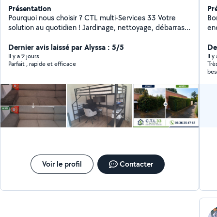
Présentation
Pr
Pourquoi nous choisir ? CTL multi-Services 33 Votre
Bo
solution au quotidien ! Jardinage, nettoyage, débarras
en
et petites interventions de bricolage montage de
meuble ; plomberie etc.... Nous sommes là pour vous
Dernier avis laissé par Alyssa : 5/5
Der
simplifier la vie avec des services rapides, efficaces et
Il y a 9 jours
Il 
Parfait , rapide et efficace
Très po
adaptés à vos besoins. Travail soigné et professionnel
bes
Matériel fourni Devis gratuit Disponibilité rapide Tarifs
compétitifs Zone d'intervention : Gironde
Voir le profil
Contacter