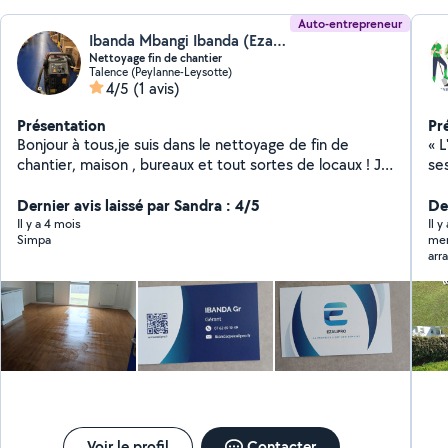
Auto-entrepreneur
Ibanda Mbangi Ibanda (EzaliPro)
Nettoyage fin de chantier
Talence (Peylanne-Leysotte)
4/5
(1 avis)
Présentation
Pr
Bonjour à tous,je suis dans le nettoyage de fin de
« 
chantier, maison , bureaux et tout sortes de locaux ! Je
se
suis aussi spécialisé dans la vitrerie ! Toujours disponible
paysagiste. 
!
Dernier avis laissé par Sandra : 4/5
sé
Der
car
Il y a 4 mois
Il 
Simpa
mer
to
arr
de
site Allô 
té
heu
numéro
Antoin
No
fra
Voir le profil
Contacter