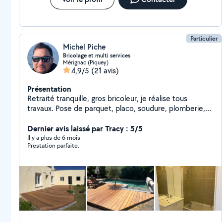
Particulier
Michel Piche
Bricolage et multi services
Mérignac (Piquey)
4,9/5
(21 avis)
Présentation
Retraité tranquille, gros bricoleur, je réalise tous
travaux. Pose de parquet, placo, soudure, plomberie,
changement de chasse d'eau, et bien d'autres choses.
Spécialiste des terrasses en bois. Si vous m'envoyez
Dernier avis laissé par Tracy : 5/5
une demande et que vous recevez une déclinaison de
Il y a plus de 6 mois
Prestation parfaite.
ma part, c'est probablement que votre périmètre est
trop éloigné de mes préférences sur le site et je ne
peux donc vous répondre y compris par message.