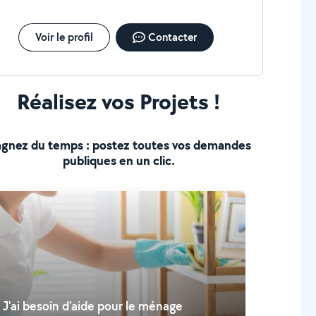
yat peut être laissé sur place pour le paillage de
re jardin ou évacué selon votre souhait. J'effectue
lement tous types d'évacuations : Déchets verts
Voir le profil
Contacter
 de maisons, garages, caves et
greniers Encombrants et autres évacuations
Réalisez vos Projets !
gnez du temps : postez toutes vos demandes
publiques en un clic.
J'ai besoin d'aide pour le ménage