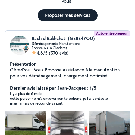
vous !
Proposer mes services
Auto-entrepreneur
Rachid Bakhchati (GERE4YOU)
Déménagements Manutentions
Bordeaux (La Glaciere)
4,8/5
(370 avis)
Présentation
Gère4You : Vous Propose assistance à la manutention
pour vos déménagement, chargement optimisé
Efficacité , fiabilité et expertise garanties. Devis Gratuit
et immédiat, Tarif Claire et juste Sans surprise
Dernier avis laissé par Jean-Jacques : 1/5
.**évacuation encombrants recyclage en déchetterie *
Il y a plus de 6 mois
cette personne m'a envoyer son téléphone. je l ai contacté
*Un service Nettoyage Avant vos états des lieux pour
mais jamais de retour de sa part .
Retour de Caution Garantie . Alors à vos cartons prêt
réservez déménagez Zen.