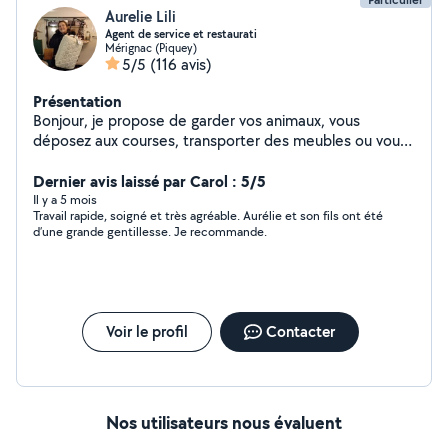
Aurelie Lili
Agent de service et restaurati
Mérignac (Piquey)
5/5
(116 avis)
Présentation
Bonjour, je propose de garder vos animaux, vous
déposez aux courses, transporter des meubles ou vous
amenez a votre destination Si je vous écris c est que je
suis dans la mesure de vous rendre le service demander
Dernier avis laissé par Carol : 5/5
Il y a 5 mois
Travail rapide, soigné et très agréable. Aurélie et son fils ont été
d’une grande gentillesse. Je recommande.
Voir le profil
Contacter
Nos utilisateurs nous évaluent