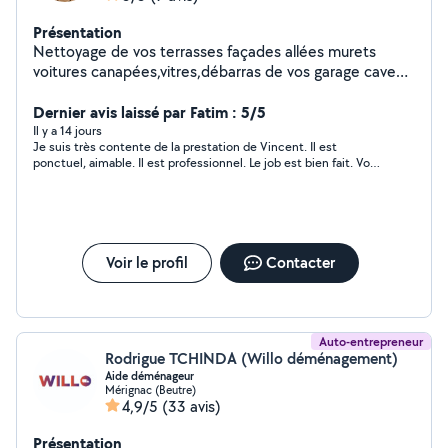
Présentation
Nettoyage de vos terrasses façades allées murets
voitures canapées,vitres,débarras de vos garage cave
grenier jardin
Dernier avis laissé par Fatim : 5/5
Il y a 14 jours
Je suis très contente de la prestation de Vincent. Il est
ponctuel, aimable. Il est professionnel. Le job est bien fait. Vous
pouvez faire appel à lui. il est très fiable .
Voir le profil
Contacter
Auto-entrepreneur
Rodrigue TCHINDA (Willo déménagement)
Aide déménageur
Mérignac (Beutre)
4,9/5
(33 avis)
Présentation