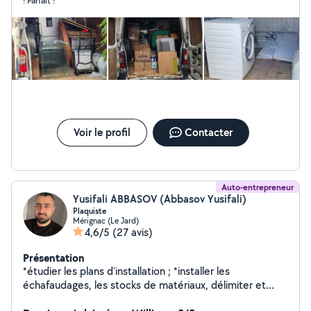
! Parfait !
Voir le profil
Contacter
Auto-entrepreneur
Yusifali ABBASOV (Abbasov Yusifali)
Plaquiste
Mérignac (Le Jard)
4,6/5
(27 avis)
Présentation
*étudier les plans d'installation ; *installer les
échafaudages, les stocks de matériaux, délimiter et
sécuriser la zone de chantier ; *corriger si besoin les