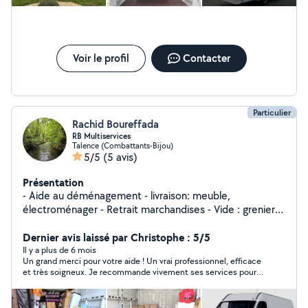
Voir le profil
Contacter
Particulier
Rachid Boureffada
RB Multiservices
Talence (Combattants-Bijou)
5/5
(5 avis)
Présentation
- Aide au déménagement - livraison: meuble,
électroménager - Retrait marchandises - Vide : grenier,
garage, maison, cave - Déchetterie - Débarrasser : les
encombrants, jardin... Merci de me contacter pour plus
Dernier avis laissé par Christophe : 5/5
d'informations
Il y a plus de 6 mois
Un grand merci pour votre aide ! Un vrai professionnel, efficace
et très soigneux. Je recommande vivement ses services pour
un déménagement en toute sérénité. C'est un prestataire
ponctuel et très sympathique que je n'hésiterai pas à
recontacter.