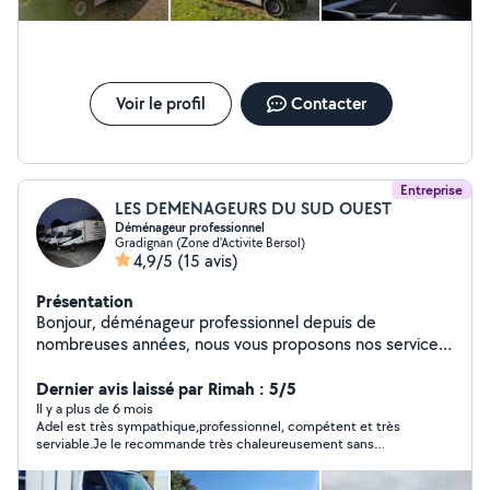
Voir le profil
Contacter
Entreprise
LES DEMENAGEURS DU SUD OUEST
Déménageur professionnel
Gradignan (Zone d'Activite Bersol)
4,9/5
(15 avis)
Présentation
Bonjour, déménageur professionnel depuis de
nombreuses années, nous vous proposons nos services
sur la Gironde et toutes la france
Dernier avis laissé par Rimah : 5/5
Il y a plus de 6 mois
Adel est très sympathique,professionnel, compétent et très
serviable.Je le recommande très chaleureusement sans
hésiter. Je garde son numéro pour d'autres occasions. Merci
pour votre professionnalisme.