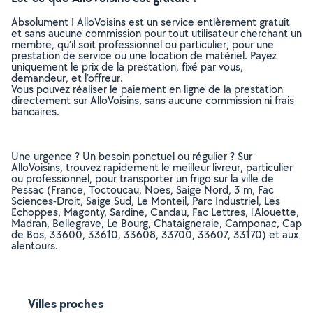
Absolument ! AlloVoisins est un service entièrement gratuit
et sans aucune commission pour tout utilisateur cherchant un
membre, qu’il soit professionnel ou particulier, pour une
prestation de service ou une location de matériel. Payez
uniquement le prix de la prestation, fixé par vous,
demandeur, et l’offreur.
Vous pouvez réaliser le paiement en ligne de la prestation
directement sur AlloVoisins, sans aucune commission ni frais
bancaires.
Une urgence ? Un besoin ponctuel ou régulier ? Sur
AlloVoisins, trouvez rapidement le meilleur livreur, particulier
ou professionnel, pour transporter un frigo sur la ville de
Pessac (France, Toctoucau, Noes, Saige Nord, 3 m, Fac
Sciences-Droit, Saige Sud, Le Monteil, Parc Industriel, Les
Echoppes, Magonty, Sardine, Candau, Fac Lettres, l'Alouette,
Madran, Bellegrave, Le Bourg, Chataigneraie, Camponac, Cap
de Bos, 33600, 33610, 33608, 33700, 33607, 33170) et aux
alentours.
Villes proches