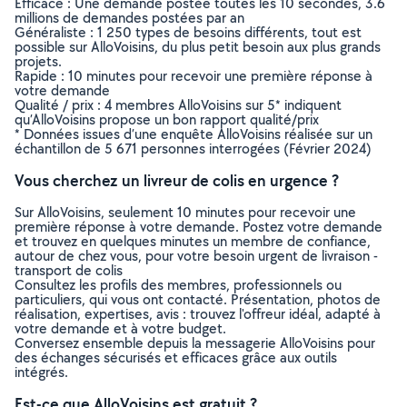
Efficace : Une demande postée toutes les 10 secondes, 3.6
millions de demandes postées par an
Généraliste : 1 250 types de besoins différents, tout est
possible sur AlloVoisins, du plus petit besoin aux plus grands
projets.
Rapide : 10 minutes pour recevoir une première réponse à
votre demande
Qualité / prix : 4 membres AlloVoisins sur 5* indiquent
qu’AlloVoisins propose un bon rapport qualité/prix
* Données issues d’une enquête AlloVoisins réalisée sur un
échantillon de 5 671 personnes interrogées (Février 2024)
Vous cherchez un livreur de colis en urgence ?
Sur AlloVoisins, seulement 10 minutes pour recevoir une
première réponse à votre demande. Postez votre demande
et trouvez en quelques minutes un membre de confiance,
autour de chez vous, pour votre besoin urgent de livraison -
transport de colis
Consultez les profils des membres, professionnels ou
particuliers, qui vous ont contacté. Présentation, photos de
réalisation, expertises, avis : trouvez l'offreur idéal, adapté à
votre demande et à votre budget.
Conversez ensemble depuis la messagerie AlloVoisins pour
des échanges sécurisés et efficaces grâce aux outils
intégrés.
Est-ce que AlloVoisins est gratuit ?