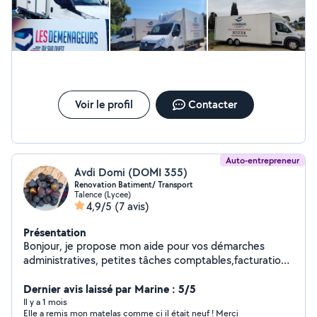
Voir le profil
Contacter
Auto-entrepreneur
Avdi Domi (DOMI 355)
Renovation Batiment/ Transport
Talence (Lycee)
4,9/5
(7 avis)
Présentation
Bonjour, je propose mon aide pour vos démarches
administratives, petites tâches comptables,facturation,
classement de papiers, aide aux courriers, ainsi que
l'entretien de la maison (ménage, rangement, petits
Dernier avis laissé par Marine : 5/5
services du quotidien), couture, Nettoyage carnape,
Il y a 1 mois
Elle a remis mon matelas comme ci il était neuf ! Merci
siege auto. Sérieux(se), organisé(e) et de confiance. Je