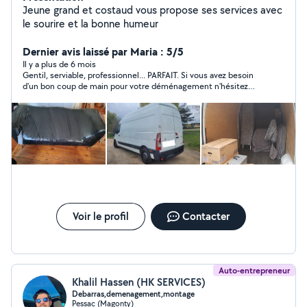
Jeune grand et costaud vous propose ses services avec
le sourire et la bonne humeur
Dernier avis laissé par Maria : 5/5
Il y a plus de 6 mois
Gentil, serviable, professionnel... PARFAIT. Si vous avez besoin
d'un bon coup de main pour votre déménagement n'hésitez
pas une seule seconde ! Il a été vraiment réactif et en plus il a
accepté de nous aider avec un matelas en plus qui n'était pas
prévu sans augmenter de prix. Merci encore
Voir le profil
Contacter
Auto-entrepreneur
Khalil Hassen (HK SERVICES)
Debarras,demenagement,montage
Pessac (Magonty)