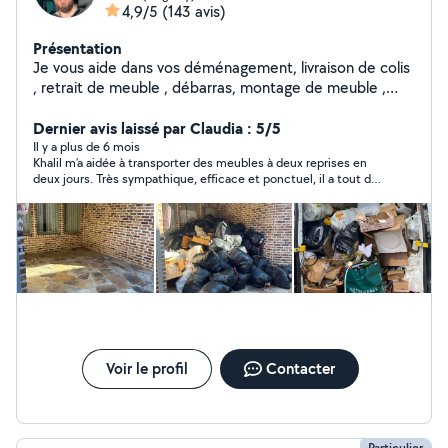
4,9/5
(143 avis)
Présentation
Je vous aide dans vos déménagement, livraison de colis
, retrait de meuble , débarras, montage de meuble ,
jardinage .. Vous pouvez me faire confiance
Dernier avis laissé par Claudia : 5/5
Il y a plus de 6 mois
Khalil m’a aidée à transporter des meubles à deux reprises en
deux jours. Très sympathique, efficace et ponctuel, il a tout de
suite répondu à mes messages et a rendu le déménagement
beaucoup plus simple. Je recommande vivement ses services !
Voir le profil
Contacter
Particulier