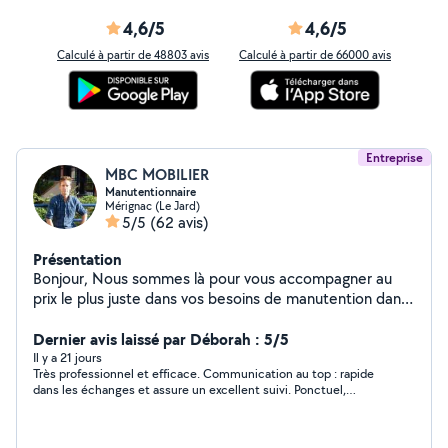
4,6/5
4,6/5
Calculé à partir de 48803 avis
Calculé à partir de 66000 avis
Entreprise
MBC MOBILIER
Manutentionnaire
Mérignac (Le Jard)
5/5
(62 avis)
Présentation
Bonjour, Nous sommes là pour vous accompagner au
prix le plus juste dans vos besoins de manutention dans
le déménagement et autres services débarras en
déchèterie, etc etc .. Nous sommes à votre disposition
Dernier avis laissé par Déborah : 5/5
du lundi au dimanche. N'hésitez pas à nous contacter
Il y a 21 jours
Très professionnel et efficace. Communication au top : rapide
par téléphone (sms ou appel). Au plaisir de vous aider,
dans les échanges et assure un excellent suivi. Ponctuel,
Cyril
souriant et aidant. Je recommande à 100%. Merci beaucoup
pour votre aide.