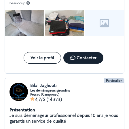
beaucoup 😊
vous propose aussi le Renovation Batiment, peinture
extèrieur et interieur, renovation toit, etc N'hésitez pas
à me contacter en message privé
Voir le profil
Contacter
Particulier
Bilal Jaghouti
Les déménageurs girondins
Pessac (Camponac)
4,7/5
(14 avis)
Présentation
Je suis déménageur professionnel depuis 10 ans je vous
garantis un service de qualité