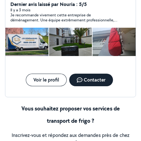
Dernier avis laissé par Nouria : 5/5
Il y a 3 mois
Je recommande vivement cette entreprise de
déménagement. Une équipe extrêmement professionnelle,
ponctuelle et très organisée du début à la fin. Les
déménageurs ont travaillé avec soin, efficacité et dans la
bonne humeur, en protégeant parfaitement les meubles et
objets fragiles. Tout s’est déroulé sans stress et dans les délais
annoncés. Un vrai service de qualité avec des personnes
sérieuses et à l’écoute. Si vous cherchez des déménageurs très
pros et fiables, vous pouvez leur faire confiance les yeux
fermés.
Voir le profil
Contacter
Vous souhaitez proposer vos services de
transport de frigo ?
Inscrivez-vous et répondez aux demandes près de chez