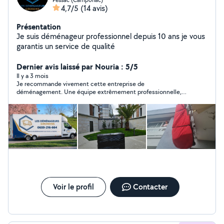
4,7/5
(14 avis)
Présentation
Je suis déménageur professionnel depuis 10 ans je vous
garantis un service de qualité
Dernier avis laissé par Nouria : 5/5
Il y a 3 mois
Je recommande vivement cette entreprise de
déménagement. Une équipe extrêmement professionnelle,
ponctuelle et très organisée du début à la fin. Les
déménageurs ont travaillé avec soin, efficacité et dans la
bonne humeur, en protégeant parfaitement les meubles et
objets fragiles. Tout s’est déroulé sans stress et dans les délais
annoncés. Un vrai service de qualité avec des personnes
sérieuses et à l’écoute. Si vous cherchez des déménageurs très
pros et fiables, vous pouvez leur faire confiance les yeux
fermés.
Voir le profil
Contacter