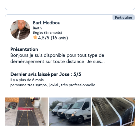
Particulier
Bart Medbou
Barth
Bègles (Birambits)
4,5/5
(16 avis)
Présentation
Bonjours je suis disponible pour tout type de
déménagement sur toute distance. Je suis
professionnel du déménagement je propose des
prestations de qualité pour n'importe qu'elle quantité
Dernier avis laissé par Jose : 5/5
Il y a plus de 6 mois
personne très sympa , jovial , très professionnelle