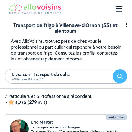
Transport de frigo à Villenave-d'Ornon (33) et
alentours
Avec AlloVoisins, trouvez près de chez vous le
professionnel ou particulier qui répondra à votre besoin
de transport de frigo. Consultez les profils, contactez-
les et obtenez rapidement réponse.
Livraison - Transport de colis
Reche
à Villenave-d'Ornon (33)
7 Particuliers et 5 Professionnels répondent
-
4,7/5
(279 avis)
Particulier
Eric Martet
Je transporte avec mon fourgon
Villenave-d'Ornon (Clemenceau-Pontac-Sallegourde-Pont Langon)