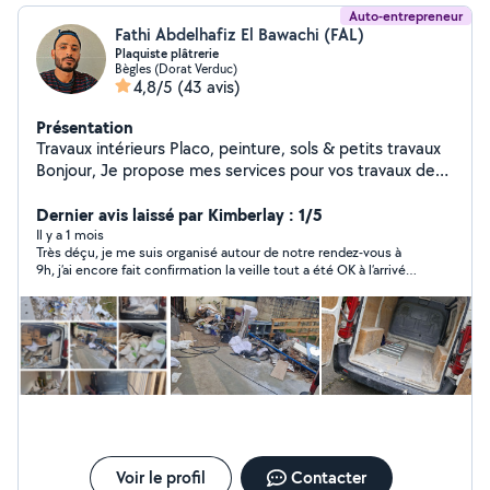
Auto-entrepreneur
Fathi Abdelhafiz El Bawachi (FAL)
Plaquiste plâtrerie
Bègles (Dorat Verduc)
4,8/5
(43 avis)
Présentation
Travaux intérieurs Placo, peinture, sols & petits travaux
Bonjour, Je propose mes services pour vos travaux de
rénovation intérieure : placo, peinture, pose de parquet,
petits travaux et finitions. Travail propre et soigné.
Dernier avis laissé par Kimberlay : 1/5
Disponible rapidement.
Il y a 1 mois
Très déçu, je me suis organisé autour de notre rendez-vous à
9h, j’ai encore fait confirmation la veille tout a été OK à l’arrivée,
le jour J pas de son pas d’image, pas très professionnel du
tout.. à fuir ..
Voir le profil
Contacter