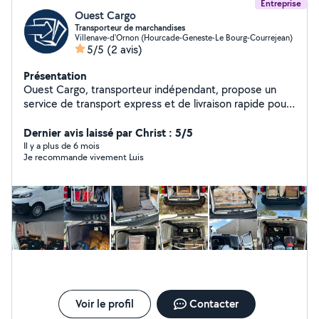
Entreprise
Ouest Cargo
Transporteur de marchandises
Villenave-d'Ornon (Hourcade-Geneste-Le Bourg-Courrejean)
5/5
(2 avis)
Présentation
Ouest Cargo, transporteur indépendant, propose un
service de transport express et de livraison rapide pour
professionnels comme pour particuliers. Vos
marchandises sont prises en charge avec sérieux,
Dernier avis laissé par Christ : 5/5
fiabilité et proximité.
Il y a plus de 6 mois
Je recommande vivement Luis
Voir le profil
Contacter