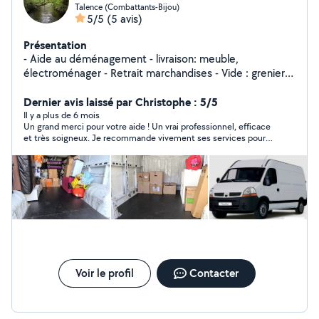
Talence (Combattants-Bijou)
5/5
(5 avis)
Présentation
- Aide au déménagement - livraison: meuble,
électroménager - Retrait marchandises - Vide : grenier,
garage, maison, cave - Déchetterie - Débarrasser : les
encombrants, jardin... Merci de me contacter pour plus
Dernier avis laissé par Christophe : 5/5
d'informations
Il y a plus de 6 mois
Un grand merci pour votre aide ! Un vrai professionnel, efficace
et très soigneux. Je recommande vivement ses services pour
un déménagement en toute sérénité. C'est un prestataire
ponctuel et très sympathique que je n'hésiterai pas à
recontacter.
Voir le profil
Contacter