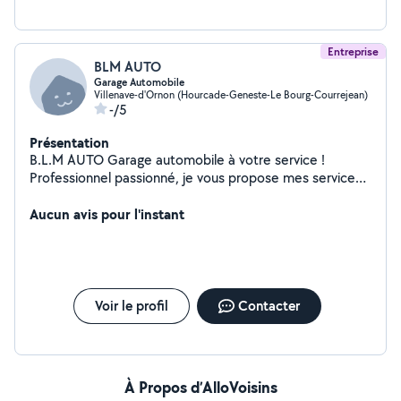
Entreprise
BLM AUTO
Garage Automobile
Villenave-d'Ornon (Hourcade-Geneste-Le Bourg-Courrejean)
-/5
Présentation
B.L.M AUTO Garage automobile à votre service !
Professionnel passionné, je vous propose mes services
pour : Entretien et réparation de véhicules (vidange,
freins, pneus, disque/plaquette ect...) Nettoyage
Aucun avis pour l'instant
automobile complet (intérieur / extérieur, rénovation,
pressing sièges) Achat et vente de véhicules d'occasion,
révisés et prêts à rouler Travail soigné, tarifs
transparents et conseils personnalisés. Situé à Villenave
d'Ornon, je vous accueille sur rendez-vous. Contactez-
Voir le profil
Contacter
moi dès maintenant pour entretenir ou trouver votre
prochaine voiture !
À Propos d’AlloVoisins