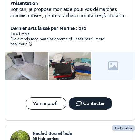
Présentation
Bonjour, je propose mon aide pour vos démarches
administratives, petites tâches comptables,facturation,
classement de papiers, aide aux courriers, ainsi que
l'entretien de la maison (ménage, rangement, petits
Dernier avis laissé par Marine : 5/5
services du quotidien), couture, Nettoyage carnape,
Il y a 1 mois
Elle a remis mon matelas comme ci il était neuf ! Merci
siege auto. Sérieux(se), organisé(e) et de confiance. Je
beaucoup 😊
vous propose aussi le Renovation Batiment, peinture
extèrieur et interieur, renovation toit, etc N'hésitez pas
à me contacter en message privé
Voir le profil
Contacter
Particulier
Rachid Boureffada
RB Multiservices