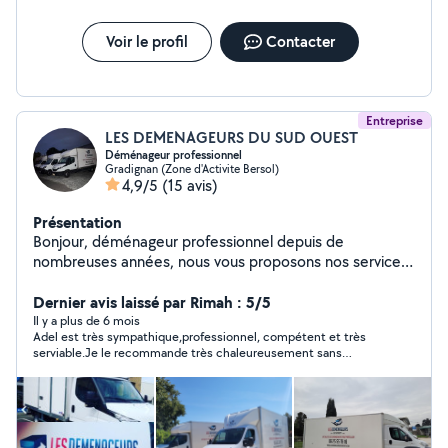
Voir le profil
Contacter
Entreprise
LES DEMENAGEURS DU SUD OUEST
Déménageur professionnel
Gradignan (Zone d'Activite Bersol)
4,9/5
(15 avis)
Présentation
Bonjour, déménageur professionnel depuis de
nombreuses années, nous vous proposons nos services
sur la Gironde et toutes la france
Dernier avis laissé par Rimah : 5/5
Il y a plus de 6 mois
Adel est très sympathique,professionnel, compétent et très
serviable.Je le recommande très chaleureusement sans
hésiter. Je garde son numéro pour d'autres occasions. Merci
pour votre professionnalisme.