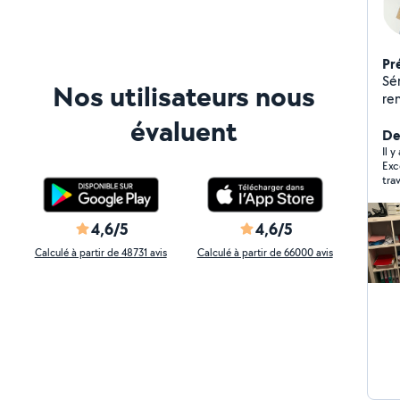
Pr
Séri
Nos utilisateurs nous
ren
po
évaluent
Der
Il y
Excell
tra
gra
inspi
sat
4,6/5
4,6/5
nou
Calculé à partir de 48731 avis
Calculé à partir de 66000 avis