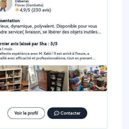
Débarras
Floirac (Gambetta)
4,9/5
(230 avis)
ésentation
eux, dynamique, polyvalent. Disponible pour vous
dre service( livraison, se libérer des objets inutiles
ur la déchetterie, aide au déménagement, debarras
nier avis laissé par Sha : 5/5
de garage , maison, grenier, ...).
 a 1 mois
ente expérience avec M. Kabir ! Il est arrivé à l'heure, a
vaillé avec efficacité et professionnalisme, tout en prenant
nd soin de mes affaires. Très sympathique et à l'écoute, il
re confiance dès le premier contact. Je suis entièrement
isfait de sa prestation et je ferai sans hésiter appel à lui à
veau. Je le recommande vivement à toute personne
recherchant un déménageur sérieux et fiable. Merci M. Kabir !
Voir le profil
Contacter