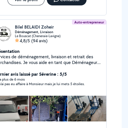
Auto-entrepreneur
Bilel BELAIDI Zoheir
Déménagement, Livraison
Le Bouscat (Cheneraie-Lavigne)
4,8/5
(94 avis)
ésentation
rvices de déménagement, livraison et retrait des
rchandises. Je vous aide en tant que Déménageur
utentionnaire avec le matériel suivant : diable 3
ues, Sangles, couverture de protection, plateau
nier avis laissé par Séverine : 5/5
t et manette d'outils. Ponctuel, Efficace et travail
y a plus de 6 mois
n'ai pas eu affaire à Monsieur mais je lui mets 5 étoiles.
 qualité. Plus de renseignements n'hésitez pas a me
ntacter. Devis Gratuit. N'hésitez pas a me contacter