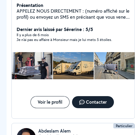
Présentation
APPELEZ NOUS DIRECTEMENT : (numéro affiché sur le
profil) ou envoyez un SMS en précisant que vous venez
depuis Allovoisin. Nous assurons vos déménagements
sur Bordeaux, et dans toute la France, avec une équipe
Dernier avis laissé par Séverine : 5/5
de professionnels aguerris. Précision, communication
Il y a plus de 6 mois
Je n'ai pas eu affaire à Monsieur mais je lui mets 5 étoiles.
et bienveillance sont au cœur de notre service. Aucune
communication de prix ne se fera par simple échange
de messages via l'application, un devis de
déménagement doit être précis, et se fait donc
uniquement par téléphone. Au plaisir de travailler avec
vous, Samuel Entreprise Sam'déménage - Le
déménagement en conscience
Voir le profil
Contacter
Particulier
Abdeslam Alem