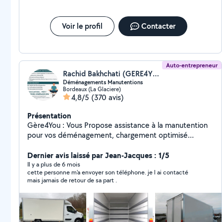
Voir le profil
Contacter
Auto-entrepreneur
Rachid Bakhchati (GERE4YOU)
Déménagements Manutentions
Bordeaux (La Glaciere)
4,8/5
(370 avis)
Présentation
Gère4You : Vous Propose assistance à la manutention
pour vos déménagement, chargement optimisé
Efficacité , fiabilité et expertise garanties. Devis Gratuit
et immédiat, Tarif Claire et juste Sans surprise
Dernier avis laissé par Jean-Jacques : 1/5
.**évacuation encombrants recyclage en déchetterie *
Il y a plus de 6 mois
cette personne m'a envoyer son téléphone. je l ai contacté
*Un service Nettoyage Avant vos états des lieux pour
mais jamais de retour de sa part .
Retour de Caution Garantie . Alors à vos cartons prêt
réservez déménagez Zen.