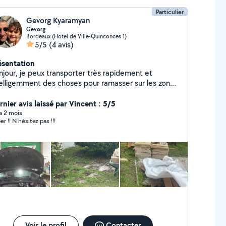
Particulier
Gevorg Kyaramyan
Gevorg
Bordeaux (Hotel de Ville-Quinconces 1)
5/5
(4 avis)
ésentation
njour, je peux transporter très rapidement et
telligemment des choses pour ramasser sur les zones
restières de vos énormes objets
rnier avis laissé par Vincent : 5/5
 a 2 mois
r !! N hésitez pas !!!
Voir le profil
Contacter