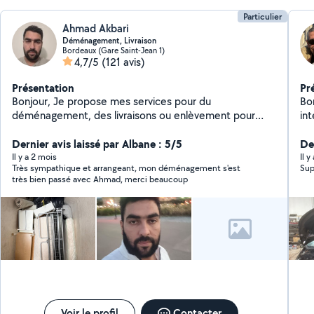
Particulier
Ahmad Akbari
Déménagement, Livraison
Bordeaux (Gare Saint-Jean 1)
4,7/5
(121 avis)
Présentation
Pr
Bonjour, Je propose mes services pour du
Bo
déménagement, des livraisons ou enlèvement pour
in
déchetterie.
fo
Dernier avis laissé par Albane : 5/5
De
Il y a 2 mois
Il y
Très sympathique et arrangeant, mon déménagement s'est
Supe
très bien passé avec Ahmad, merci beaucoup
Voir le profil
Contacter