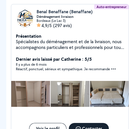
Auto-entrepreneur
Benal Benaffane (Benaffane)
Déménagement livraison
Bordeaux (Le Lac 3)
4,9/5
(297 avis)
Présentation
Spécialistes du déménagement et de la livraison, nous
accompagnons particuliers et professionnels pour tous
leurs projets, en local comme en longue distance.
Notre mission : vous offrir un déménagement ou
Dernier avis laissé par Catherine : 5/5
livraison rapide, sécurisé et sans stress. Nous nous
Il y a plus de 6 mois
Réactif, ponctuel, sérieux et sympathique. Je recommande +++
adaptons à chaque situation pour proposer un service
fiable, efficace et au meilleur rapport qualité/prix.
Faites confiance à des professionnels engagés pour un
déménagement ou livraison en toute tranquillité. Votre
déménagement ou livraison, notre priorité.
Voir le profil
Contacter