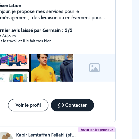
ésentation
njour, je propose mes services pour le
ménagement,, des livraison ou enlèvement pour
terie . manutation je suis disponible 7j/7. 24h24
rci bcp
rnier avis laissé par Germain : 5/5
 a 24 jours
ait le travail et il le fait très bien.
Voir le profil
Contacter
Auto-entrepreneur
Kabir Lemtaffah Fellahi (sfb multiservices)