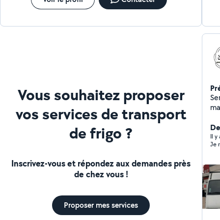
Pr
Vous souhaitez proposer
Se
ma
vos services de transport
man
ro
Der
de frigo ?
roulan
Il 
Je 
de
co
Inscrivez-vous et répondez aux demandes près
de chez vous !
Proposer mes services