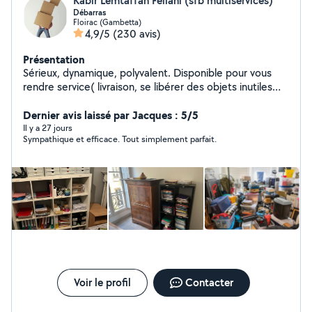
Kabir Lemtaffah Fellahi (sfb multiservices)
Débarras
Floirac (Gambetta)
4,9/5
(230 avis)
Présentation
Sérieux, dynamique, polyvalent. Disponible pour vous
rendre service( livraison, se libérer des objets inutiles
pour la déchetterie, aide au déménagement, debarras
Dernier avis laissé par Jacques : 5/5
de garage , maison, grenier, ...).
Il y a 27 jours
Sympathique et efficace. Tout simplement parfait.
Voir le profil
Contacter