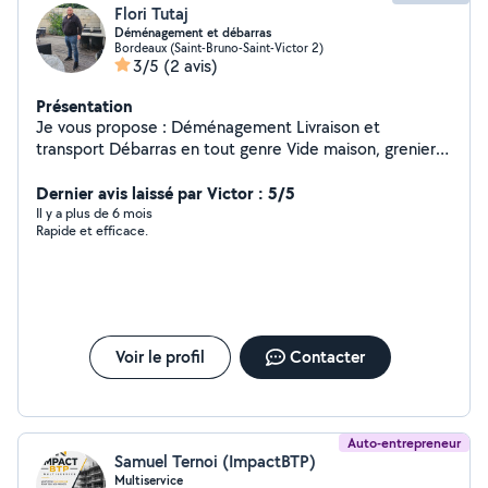
Flori Tutaj
Déménagement et débarras
Bordeaux (Saint-Bruno-Saint-Victor 2)
3/5
(2 avis)
Présentation
Je vous propose : Déménagement Livraison et
transport Débarras en tout genre Vide maison, grenier,
cave jardin, locaux... Évacuation déchets, nettoyage fin
de chantier Bordeaux et alentours Intervention rapide
Dernier avis laissé par Victor : 5/5
Disponible 7/7j
Il y a plus de 6 mois
Rapide et efficace.
Voir le profil
Contacter
Auto-entrepreneur
Samuel Ternoi (ImpactBTP)
Multiservice