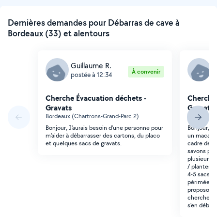
Dernières demandes pour Débarras de cave à
Bordeaux (33) et alentours
Guillaume R.
J
À convenir
postée à 12:34
p
Cherche Évacuation déchets -
Cherche 
Gravats
Gravats
Bordeaux (Chartrons-Grand-Parc 2)
Bordeaux (
Bonjour, J'aurais besoin d'une personne pour
Bonjour, N
m'aider à débarrasser des cartons, du placo
un macaron
et quelques sacs de gravats.
cadre de 
savons pas
plusieurs s
/ plantes 
4-5 sacs p
périmées e
proposons 
chercher au
s'en débarr