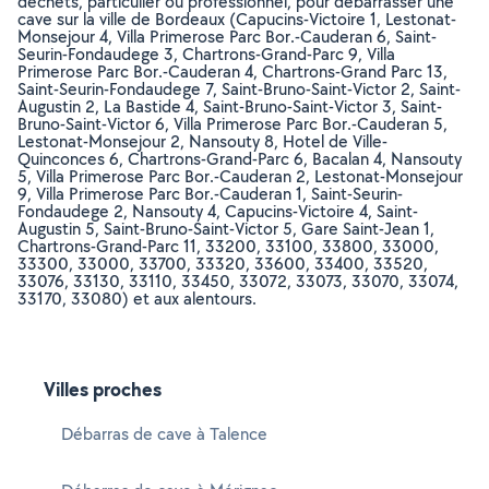
déchets, particulier ou professionnel, pour débarrasser une
cave sur la ville de Bordeaux (Capucins-Victoire 1, Lestonat-
Monsejour 4, Villa Primerose Parc Bor.-Cauderan 6, Saint-
Seurin-Fondaudege 3, Chartrons-Grand-Parc 9, Villa
Primerose Parc Bor.-Cauderan 4, Chartrons-Grand Parc 13,
Saint-Seurin-Fondaudege 7, Saint-Bruno-Saint-Victor 2, Saint-
Augustin 2, La Bastide 4, Saint-Bruno-Saint-Victor 3, Saint-
Bruno-Saint-Victor 6, Villa Primerose Parc Bor.-Cauderan 5,
Lestonat-Monsejour 2, Nansouty 8, Hotel de Ville-
Quinconces 6, Chartrons-Grand-Parc 6, Bacalan 4, Nansouty
5, Villa Primerose Parc Bor.-Cauderan 2, Lestonat-Monsejour
9, Villa Primerose Parc Bor.-Cauderan 1, Saint-Seurin-
Fondaudege 2, Nansouty 4, Capucins-Victoire 4, Saint-
Augustin 5, Saint-Bruno-Saint-Victor 5, Gare Saint-Jean 1,
Chartrons-Grand-Parc 11, 33200, 33100, 33800, 33000,
33300, 33000, 33700, 33320, 33600, 33400, 33520,
33076, 33130, 33110, 33450, 33072, 33073, 33070, 33074,
33170, 33080) et aux alentours.
Villes proches
Débarras de cave à Talence