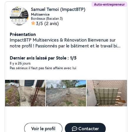
Auto-entrepreneur
Samuel Ternoi (ImpactBTP)
Multiservice
Bordeaux (Bacalan 3)
3/5
(2 avis)
Présentation
ImpactBTP Multiservices & Rénovation Bienvenue sur
notre profil ! Passionnés par le bâtiment et le travail bien
fait, nous mettons notre savoir-faire à votre service pour
vos travaux de rénovation, d'entretien et de bricolage.
Dernier avis laissé par Stole : 1/5
Peinture intérieure et extérieure Petits travaux de
Il y a 26 jours
Pas sérieux il faut pas faire affaire avec lui
rénovation Montage de meubles et aménagements
Pose d'accessoires et finitions Entretien extérieur et
petits espaces verts Manutention et aide au
déménagement Divers travaux de bricolage et
multiservices Sérieux, réactifs et soigneux, nous
accordons une grande importance à la qualité du travail
et à la satisfaction de nos clients. Chaque projet est
réalisé avec professionnalisme, dans le respect de vos
besoins et de votre budget.
Voir le profil
Contacter