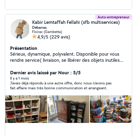
Auto-entrepreneur
Kabir Lemtaffah Fellahi (sfb multiservices)
Débarras
Floirac (Gambetta)
4,9/5
(229 avis)
Présentation
Sérieux, dynamique, polyvalent. Disponible pour vous
rendre service( livraison, se libérer des objets inutiles
pour la déchetterie, aide au déménagement, debarras
Dernier avis laissé par Nour : 5/5
de garage , maison, grenier, ...).
Il y a 1 mois
J’avais déjà répondu à une autre offre, donc nous n’avons pas
fait affaire mais très bonne communication et arrangeant.