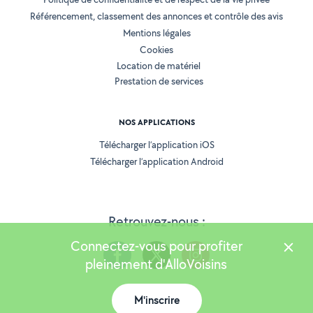
Référencement, classement des annonces et contrôle des avis
Mentions légales
Cookies
Location de matériel
Prestation de services
NOS APPLICATIONS
Télécharger l’application iOS
Télécharger l’application Android
Retrouvez-nous :
Connectez-vous pour profiter
pleinement d'AlloVoisins
M'inscrire
Version 25.5.3
Carte