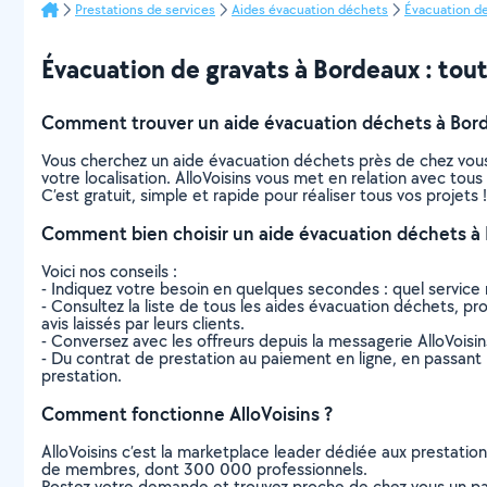
Prestations de services
Aides évacuation déchets
Évacuation de
Évacuation de gravats à Bordeaux : tout 
Comment trouver un aide évacuation déchets à Bor
Vous cherchez un aide évacuation déchets près de chez vous
votre localisation. AlloVoisins vous met en relation avec to
C’est gratuit, simple et rapide pour réaliser tous vos projets !
Comment bien choisir un aide évacuation déchets à
Voici nos conseils :
- Indiquez votre besoin en quelques secondes : quel service 
- Consultez la liste de tous les aides évacuation déchets, pro
avis laissés par leurs clients.
- Conversez avec les offreurs depuis la messagerie AlloVoisi
- Du contrat de prestation au paiement en ligne, en passant pa
prestation.
Comment fonctionne AlloVoisins ?
AlloVoisins c’est la marketplace leader dédiée aux prestatio
de membres, dont 300 000 professionnels.
Postez votre demande et trouvez proche de chez vous un parti