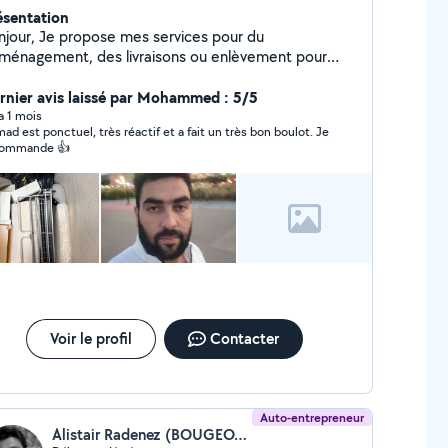
ésentation
njour, Je propose mes services pour du
ménagement, des livraisons ou enlèvement pour
chetterie.
rnier avis laissé par Mohammed : 5/5
 a 1 mois
ad est ponctuel, très réactif et a fait un très bon boulot. Je
commande 👍
Voir le profil
Contacter
Auto-entrepreneur
Alistair Radenez (BOUGEOTTE)