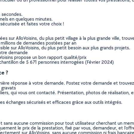
s secondes.
nnels en quelques minutes.
sécurisée et faites votre choix !
sur AlloVoisins, du plus petit village à la plus grande ville, tro
 millions de demandes postées par an
ible sur AlloVoisins, du plus petit besoin aux plus grands projets.
votre demande
oVoisins propose un bon rapport qualité/prix
chantillon de 5 671 personnes interrogées (Février 2024)
ce ?
remière réponse à votre demande. Postez votre demande et trouve
 gravats
ers, qui vous ont contacté. Présentation, photos de réalisation, exp
s échanges sécurisés et efficaces grâce aux outils intégrés.
et sans aucune commission pour tout utilisateur cherchant un membre
uement le prix de la prestation, fixé par vous, demandeur, et l’offr
rectement sur AlloVoisins, sans aucune commission ni frais bancaire