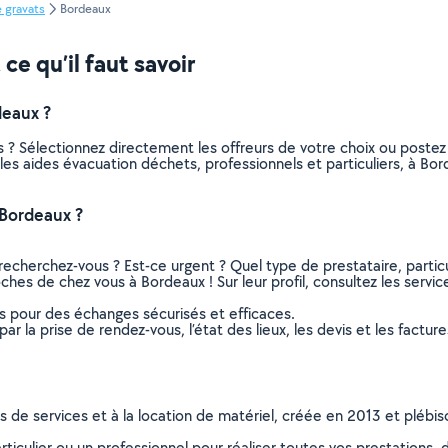
 gravats
Bordeaux
ce qu’il faut savoir
deaux ?
 ? Sélectionnez directement les offreurs de votre choix ou post
us les aides évacuation déchets, professionnels et particuliers, à 
 Bordeaux ?
recherchez-vous ? Est-ce urgent ? Quel type de prestataire, particu
ches de chez vous à Bordeaux ! Sur leur profil, consultez les servic
ns pour des échanges sécurisés et efficaces.
r la prise de rendez-vous, l’état des lieux, les devis et les facture
ns de services et à la location de matériel, créée en 2013 et plébi
culier ou un professionnel pour réaliser toutes vos prestations, d