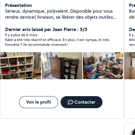
Présentation
Pr
Sérieux, dynamique, polyvalent. Disponible pour vous
Bo
rendre service( livraison, se libérer des objets inutiles
dé
pour la déchetterie, aide au déménagement, debarras
dé
Dernier avis laissé par Jean Pierre : 5/5
de garage , maison, grenier, ...).
De
Il y a plus de 6 mois
Il y
Kabir a été très réactif et efficace. En plus, il est sympa, et très
Ahm
honnête !! Je recommande vivement!
re
Voir le profil
Contacter