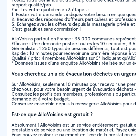
rapport qualité/prix.
Facilitez votre quotidien en 3 étapes :
1. Postez votre demande : indiquez votre besoin en quelque
2. Recevez des réponses d’offreurs particuliers et professio
3. Echangez avec les offreurs depuis la messagerie privée et 
C’est gratuit et sans commission !
AlloVoisins partout en France : 35 000 communes représentées 
Efficace : Une demande postée toutes les 10 secondes, 3.6
Généraliste : 1 250 types de besoins différents, tout est poss
Rapide : 10 minutes pour recevoir une première réponse à 
Qualité / prix : 4 membres AlloVoisins sur 5* indiquent qu’All
* Données issues d’une enquête AlloVoisins réalisée sur un é
Vous cherchez un aide évacuation déchets en urgen
Sur AlloVoisins, seulement 10 minutes pour recevoir une p
chez vous, pour votre besoin urgent de Évacuation déchets -
Consultez les profils des membres, professionnels ou particuli
demande et à votre budget.
Conversez ensemble depuis la messagerie AlloVoisins pour de
Est-ce que AlloVoisins est gratuit ?
Absolument ! AlloVoisins est un service entièrement gratuit 
prestation de service ou une location de matériel. Payez uniq
Vous pouvez réaliser le paiement en ligne de la prestation di