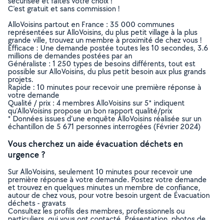
sécurisée et faites votre choix !
C’est gratuit et sans commission !
AlloVoisins partout en France : 35 000 communes
représentées sur AlloVoisins, du plus petit village à la plus
grande ville, trouvez un membre à proximité de chez vous !
Efficace : Une demande postée toutes les 10 secondes, 3.6
millions de demandes postées par an
Généraliste : 1 250 types de besoins différents, tout est
possible sur AlloVoisins, du plus petit besoin aux plus grands
projets.
Rapide : 10 minutes pour recevoir une première réponse à
votre demande
Qualité / prix : 4 membres AlloVoisins sur 5* indiquent
qu’AlloVoisins propose un bon rapport qualité/prix
* Données issues d’une enquête AlloVoisins réalisée sur un
échantillon de 5 671 personnes interrogées (Février 2024)
Vous cherchez un aide évacuation déchets en
urgence ?
Sur AlloVoisins, seulement 10 minutes pour recevoir une
première réponse à votre demande. Postez votre demande
et trouvez en quelques minutes un membre de confiance,
autour de chez vous, pour votre besoin urgent de Évacuation
déchets - gravats
Consultez les profils des membres, professionnels ou
particuliers, qui vous ont contacté. Présentation, photos de