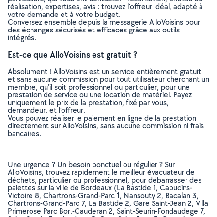
réalisation, expertises, avis : trouvez l'offreur idéal, adapté à
votre demande et à votre budget.
Conversez ensemble depuis la messagerie AlloVoisins pour
des échanges sécurisés et efficaces grâce aux outils
intégrés.
Est-ce que AlloVoisins est gratuit ?
Absolument ! AlloVoisins est un service entièrement gratuit
et sans aucune commission pour tout utilisateur cherchant un
membre, qu’il soit professionnel ou particulier, pour une
prestation de service ou une location de matériel. Payez
uniquement le prix de la prestation, fixé par vous,
demandeur, et l’offreur.
Vous pouvez réaliser le paiement en ligne de la prestation
directement sur AlloVoisins, sans aucune commission ni frais
bancaires.
Une urgence ? Un besoin ponctuel ou régulier ? Sur
AlloVoisins, trouvez rapidement le meilleur évacuateur de
déchets, particulier ou professionnel, pour débarrasser des
palettes sur la ville de Bordeaux (La Bastide 1, Capucins-
Victoire 8, Chartrons-Grand-Parc 1, Nansouty 2, Bacalan 3,
Chartrons-Grand-Parc 7, La Bastide 2, Gare Saint-Jean 2, Villa
Primerose Parc Bor.-Cauderan 2, Saint-Seurin-Fondaudege 7,