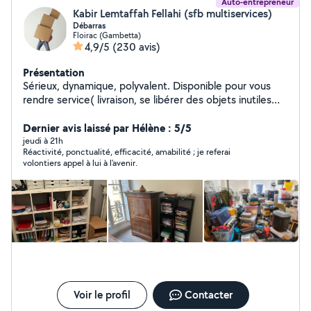
Auto-entrepreneur
Kabir Lemtaffah Fellahi (sfb multiservices)
Débarras
Floirac (Gambetta)
4,9/5
(230 avis)
Présentation
Sérieux, dynamique, polyvalent. Disponible pour vous
rendre service( livraison, se libérer des objets inutiles
pour la déchetterie, aide au déménagement, debarras
Dernier avis laissé par Hélène : 5/5
de garage , maison, grenier, ...).
jeudi à 21h
Réactivité, ponctualité, efficacité, amabilité ; je referai
volontiers appel à lui à l'avenir.
Voir le profil
Contacter