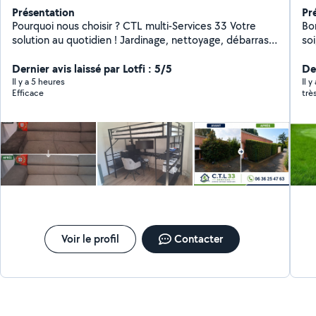
Présentation
Pr
Pourquoi nous choisir ? CTL multi-Services 33 Votre
Bo
solution au quotidien ! Jardinage, nettoyage, débarras
so
et petites interventions de bricolage montage de
meuble ; plomberie etc.... Nous sommes là pour vous
Dernier avis laissé par Lotfi : 5/5
Der
simplifier la vie avec des services rapides, efficaces et
Il y a 5 heures
Il y
Efficace
trè
adaptés à vos besoins. Travail soigné et professionnel
Matériel fourni Devis gratuit Disponibilité rapide Tarifs
compétitifs Zone d'intervention : Gironde
Voir le profil
Contacter