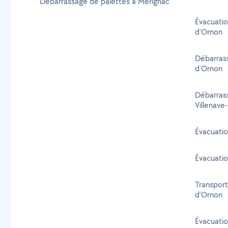
Débarrassage de palettes à Mérignac
Évacuatio
d'Ornon
Débarrass
d'Ornon
Débarras
Villenave
Évacuatio
Évacuatio
Transport
d'Ornon
Évacuatio