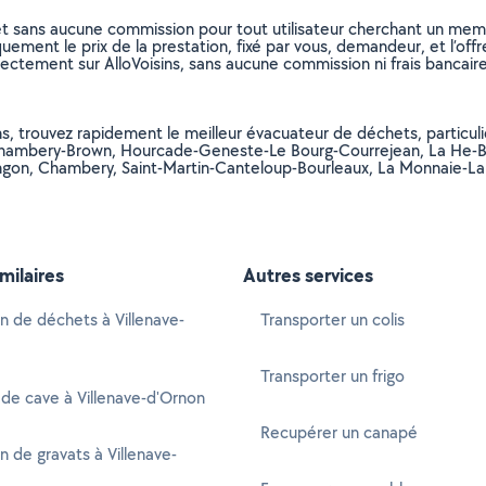
et sans aucune commission pour tout utilisateur cherchant un membre
uement le prix de la prestation, fixé par vous, demandeur, et l’offr
rectement sur AlloVoisins, sans aucune commission ni frais bancaire
s, trouvez rapidement le meilleur évacuateur de déchets, particulie
 Chambery-Brown, Hourcade-Geneste-Le Bourg-Courrejean, La He-Bar
gon, Chambery, Saint-Martin-Canteloup-Bourleaux, La Monnaie-La
imilaires
Autres services
n de déchets à Villenave-
Transporter un colis
Transporter un frigo
de cave à Villenave-d'Ornon
Recupérer un canapé
n de gravats à Villenave-