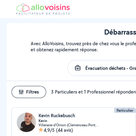
Débarrass
Avec AlloVoisins, trouvez près de chez vous le prof
et obtenez rapidement réponse.
Filtres
3 Particuliers et 1 Professionnel réponden
Particulier
Kevin Ruckebusch
Kevin
Villenave-d'Ornon (Clemenceau-Pontac-Sallegourde-Pont Langon)
4,9/5
(44 avis)