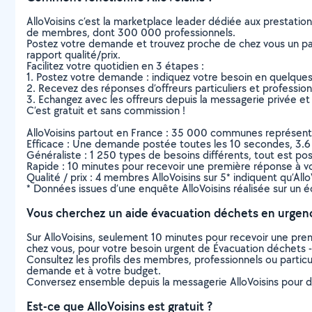
AlloVoisins c’est la marketplace leader dédiée aux prestatio
de membres, dont 300 000 professionnels.
Postez votre demande et trouvez proche de chez vous un parti
rapport qualité/prix.
Facilitez votre quotidien en 3 étapes :
1. Postez votre demande : indiquez votre besoin en quelque
2. Recevez des réponses d’offreurs particuliers et professio
3. Echangez avec les offreurs depuis la messagerie privée et 
C’est gratuit et sans commission !
AlloVoisins partout en France : 35 000 communes représentées 
Efficace : Une demande postée toutes les 10 secondes, 3.6
Généraliste : 1 250 types de besoins différents, tout est poss
Rapide : 10 minutes pour recevoir une première réponse à 
Qualité / prix : 4 membres AlloVoisins sur 5* indiquent qu’All
* Données issues d’une enquête AlloVoisins réalisée sur un é
Vous cherchez un aide évacuation déchets en urgen
Sur AlloVoisins, seulement 10 minutes pour recevoir une p
chez vous, pour votre besoin urgent de Évacuation déchets -
Consultez les profils des membres, professionnels ou particuli
demande et à votre budget.
Conversez ensemble depuis la messagerie AlloVoisins pour de
Est-ce que AlloVoisins est gratuit ?