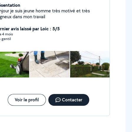
ésentation
njour je suis jeune homme très motivé et très
igneux dans mon travail
nier avis laissé par Loic : 5/5
 a 4 mois
s gentil
Voir le profil
Contacter