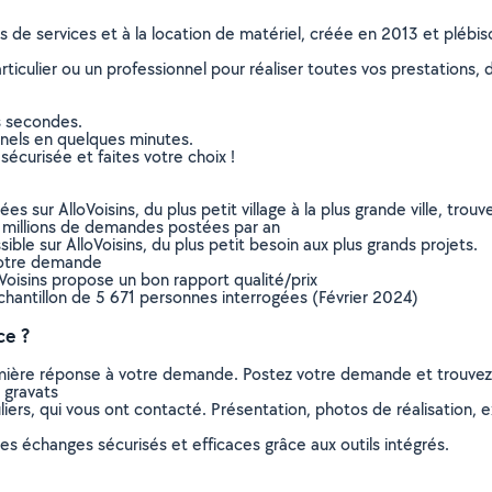
ns de services et à la location de matériel, créée en 2013 et plébi
culier ou un professionnel pour réaliser toutes vos prestations, d
s secondes.
nnels en quelques minutes.
sécurisée et faites votre choix !
sur AlloVoisins, du plus petit village à la plus grande ville, tro
 millions de demandes postées par an
ible sur AlloVoisins, du plus petit besoin aux plus grands projets.
votre demande
oVoisins propose un bon rapport qualité/prix
chantillon de 5 671 personnes interrogées (Février 2024)
ce ?
remière réponse à votre demande. Postez votre demande et trouve
 gravats
ers, qui vous ont contacté. Présentation, photos de réalisation, exp
s échanges sécurisés et efficaces grâce aux outils intégrés.