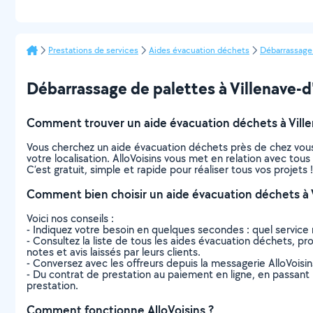
Prestations de services
Aides évacuation déchets
Débarrassage
Débarrassage de palettes à Villenave-d'O
Comment trouver un aide évacuation déchets à Vill
Vous cherchez un aide évacuation déchets près de chez vous
votre localisation. AlloVoisins vous met en relation avec tou
C’est gratuit, simple et rapide pour réaliser tous vos projets !
Comment bien choisir un aide évacuation déchets à 
Voici nos conseils :
- Indiquez votre besoin en quelques secondes : quel service 
- Consultez la liste de tous les aides évacuation déchets, pro
notes et avis laissés par leurs clients.
- Conversez avec les offreurs depuis la messagerie AlloVoisi
- Du contrat de prestation au paiement en ligne, en passant pa
prestation.
Comment fonctionne AlloVoisins ?