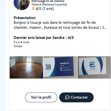
Nettoyage fin de chantier
Talence (Peylanne-Leysotte)
4/5
(1 avis)
Présentation
Bonjour à tous,je suis dans le nettoyage de fin de
chantier, maison , bureaux et tout sortes de locaux ! Je
suis aussi spécialisé dans la vitrerie ! Toujours disponible
!
Dernier avis laissé par Sandra : 4/5
Il y a 4 mois
Simpa
Voir le profil
Contacter