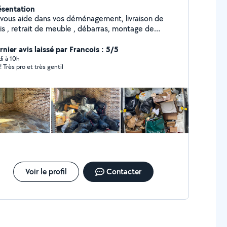
ésentation
 vous aide dans vos déménagement, livraison de
lis , retrait de meuble , débarras, montage de
uble , jardinage .. Vous pouvez me faire confiance
nier avis laissé par Francois : 5/5
di à 10h
! Très pro et très gentil
Voir le profil
Contacter