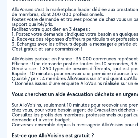
AlloVoisins c’est la marketplace leader dédiée aux prestatio
de membres, dont 300 000 professionnels.
Postez votre demande et trouvez proche de chez vous un parti
rapport qualité/prix.
Facilitez votre quotidien en 3 étapes :
1. Postez votre demande : indiquez votre besoin en quelque
2. Recevez des réponses d’offreurs particuliers et professio
3. Echangez avec les offreurs depuis la messagerie privée et 
C’est gratuit et sans commission !
AlloVoisins partout en France : 35 000 communes représentées 
Efficace : Une demande postée toutes les 10 secondes, 3.6
Généraliste : 1 250 types de besoins différents, tout est poss
Rapide : 10 minutes pour recevoir une première réponse à 
Qualité / prix : 4 membres AlloVoisins sur 5* indiquent qu’All
* Données issues d’une enquête AlloVoisins réalisée sur un é
Vous cherchez un aide évacuation déchets en urgen
Sur AlloVoisins, seulement 10 minutes pour recevoir une p
chez vous, pour votre besoin urgent de Évacuation déchets -
Consultez les profils des membres, professionnels ou particuli
demande et à votre budget.
Conversez ensemble depuis la messagerie AlloVoisins pour de
Est-ce que AlloVoisins est gratuit ?