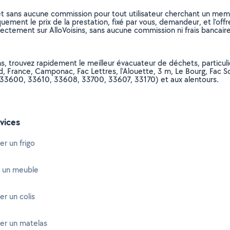
et sans aucune commission pour tout utilisateur cherchant un membre
uement le prix de la prestation, fixé par vous, demandeur, et l’offr
rectement sur AlloVoisins, sans aucune commission ni frais bancaire
s, trouvez rapidement le meilleur évacuateur de déchets, particuli
, France, Camponac, Fac Lettres, l'Alouette, 3 m, Le Bourg, Fac S
 33600, 33610, 33608, 33700, 33607, 33170) et aux alentours.
vices
er un frigo
 un meuble
er un colis
er un matelas