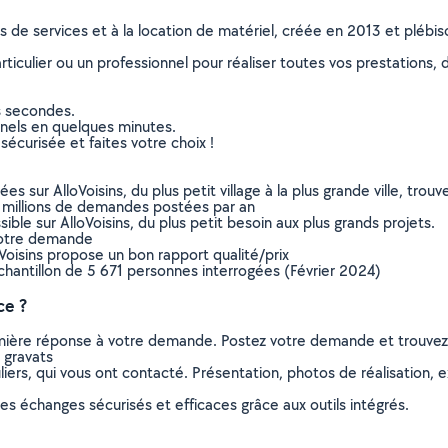
ns de services et à la location de matériel, créée en 2013 et plébi
culier ou un professionnel pour réaliser toutes vos prestations, d
s secondes.
nnels en quelques minutes.
sécurisée et faites votre choix !
sur AlloVoisins, du plus petit village à la plus grande ville, tro
 millions de demandes postées par an
ible sur AlloVoisins, du plus petit besoin aux plus grands projets.
votre demande
oVoisins propose un bon rapport qualité/prix
chantillon de 5 671 personnes interrogées (Février 2024)
ce ?
remière réponse à votre demande. Postez votre demande et trouve
 gravats
ers, qui vous ont contacté. Présentation, photos de réalisation, exp
s échanges sécurisés et efficaces grâce aux outils intégrés.