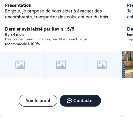
Présentation
Pr
Bonjour, je propose de vous aider à évacuer des
Je
encombrants, transporter des colis, couper du bois.
co
me
Dernier avis laissé par Kevin : 5/5
Der
Il y a 4 mois
lun
très bonne communication, réactif et ponctuel. je
Top
recommande à 100%
Voir le profil
Contacter