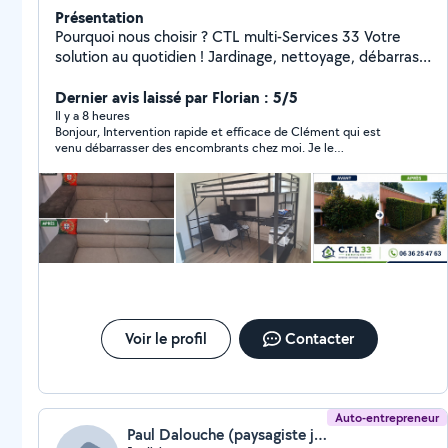
Présentation
Pourquoi nous choisir ? CTL multi-Services 33 Votre
solution au quotidien ! Jardinage, nettoyage, débarras
et petites interventions de bricolage montage de
meuble ; plomberie etc.... Nous sommes là pour vous
Dernier avis laissé par Florian : 5/5
simplifier la vie avec des services rapides, efficaces et
Il y a 8 heures
Bonjour, Intervention rapide et efficace de Clément qui est
adaptés à vos besoins. Travail soigné et professionnel
venu débarrasser des encombrants chez moi. Je le
Matériel fourni Devis gratuit Disponibilité rapide Tarifs
recommande avec plaisir pour des interventions chez vous.
compétitifs Zone d'intervention : Gironde
Voir le profil
Contacter
Auto-entrepreneur
Paul Dalouche (paysagiste jardinier)