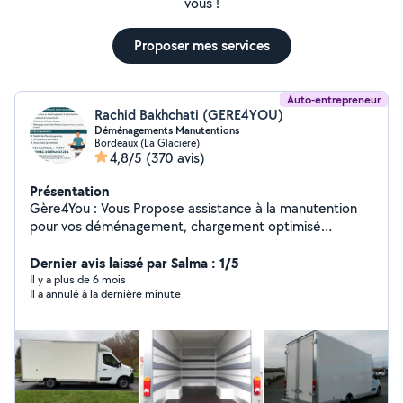
vous !
Proposer mes services
Auto-entrepreneur
Rachid Bakhchati (GERE4YOU)
Déménagements Manutentions
Bordeaux (La Glaciere)
4,8/5
(370 avis)
Présentation
Gère4You : Vous Propose assistance à la manutention
pour vos déménagement, chargement optimisé
Efficacité , fiabilité et expertise garanties. Devis Gratuit
et immédiat, Tarif Claire et juste Sans surprise
Dernier avis laissé par Salma : 1/5
.**évacuation encombrants recyclage en déchetterie *
Il y a plus de 6 mois
Il a annulé à la dernière minute
*Un service Nettoyage Avant vos états des lieux pour
Retour de Caution Garantie . Alors à vos cartons prêt
réservez déménagez Zen.