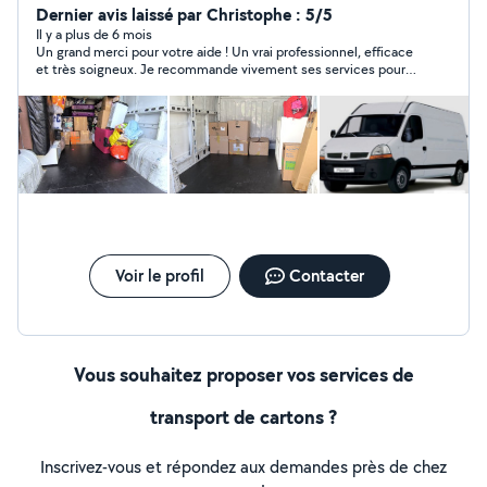
encombrants, jardin... Merci de me contacter pour plus
Dernier avis laissé par Christophe : 5/5
d'informations
Il y a plus de 6 mois
Un grand merci pour votre aide ! Un vrai professionnel, efficace
et très soigneux. Je recommande vivement ses services pour
un déménagement en toute sérénité. C'est un prestataire
ponctuel et très sympathique que je n'hésiterai pas à
recontacter.
Voir le profil
Contacter
Vous souhaitez proposer vos services de
transport de cartons ?
Inscrivez-vous et répondez aux demandes près de chez