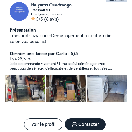
Halyams Ouedraogo
Transporteur
Gradignan (Brannes)
5/5
(6 avis)
Présentation
Transport-Livraisons-Demenagement à coût étudié
selon vos besoins!
Dernier avis laissé par Carla : 5/5
Il y a 29 jours
Je le recommande vivement ! Il m'a aidé à déménager avec
beaucoup de sérieux, d'efficacité et de gentillesse. Tout s'est
déroulé parfaitement, dans la bonne humeur et avec un grand
professionnalisme. Je referai appel à ses services sans la
moindre hésitation et je la recommande à toute personne qui
recherche quelqu'un de fiable. Merci encore pour votre aide
précieuse !
Voir le profil
Contacter