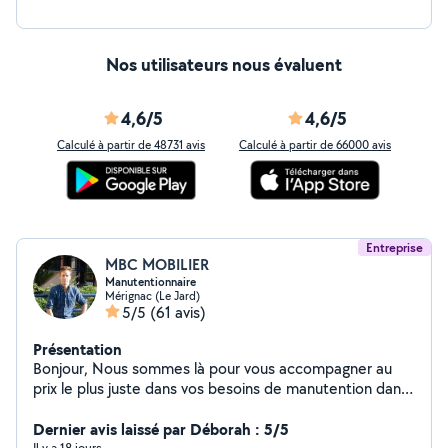
Nos utilisateurs nous évaluent
4,6/5
4,6/5
Calculé à partir de 48731 avis
Calculé à partir de 66000 avis
Entreprise
MBC MOBILIER
Manutentionnaire
Mérignac (Le Jard)
5/5
(61 avis)
Présentation
Bonjour, Nous sommes là pour vous accompagner au
prix le plus juste dans vos besoins de manutention dans
le déménagement et autres services débarras en
déchèterie, etc etc .. Nous sommes à votre disposition
Dernier avis laissé par Déborah : 5/5
Il y a 18 jours