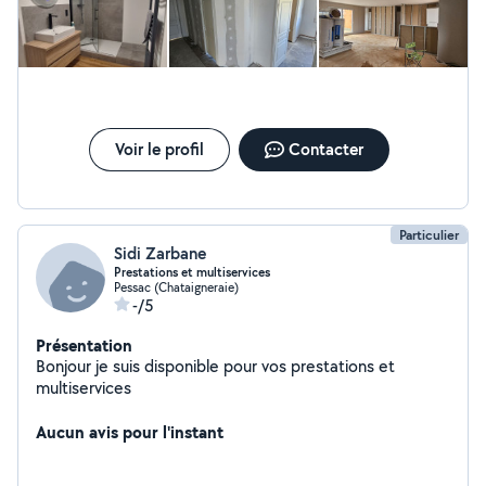
d'électricité et la plomberie dans la structure ; *jointoyer
et renforcer la structure des panneaux ; *poser/réaliser
les éléments de décoration
Voir le profil
Contacter
Particulier
Sidi Zarbane
Prestations et multiservices
Pessac (Chataigneraie)
-/5
Présentation
Bonjour je suis disponible pour vos prestations et
multiservices
Aucun avis pour l'instant