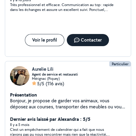
du lundi au dimanche. N'hésitez pas à nous contacter
Très professionnel et efficace. Communication au top : rapide
par téléphone (sms ou appel). Au plaisir de vous aider,
dans les échanges et assure un excellent suivi. Ponctuel,
Cyril
souriant et aidant. Je recommande à 100%. Merci beaucoup
pour votre aide.
Voir le profil
Contacter
Particulier
Aurelie Lili
Agent de service et restaurati
Mérignac (Piquey)
5/5
(116 avis)
Présentation
Bonjour, je propose de garder vos animaux, vous
déposez aux courses, transporter des meubles ou vous
amenez a votre destination Si je vous écris c est que je
suis dans la mesure de vous rendre le service demander
Dernier avis laissé par Alexandra : 5/5
Il y a 5 mois
C'est un empêchement de calendrier qui a fait que nous
n'avons pas pu nous rencontrer mais rien que la réactivité,