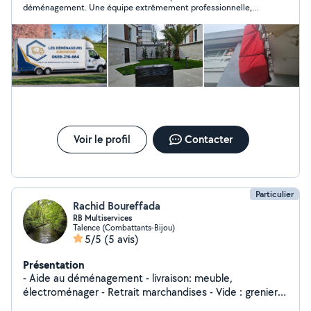
déménagement. Une équipe extrêmement professionnelle,
ponctuelle et très organisée du début à la fin. Les
déménageurs ont travaillé avec soin, efficacité et dans la
bonne humeur, en protégeant parfaitement les meubles et
objets fragiles. Tout s’est déroulé sans stress et dans les délais
annoncés. Un vrai service de qualité avec des personnes
sérieuses et à l’écoute. Si vous cherchez des déménageurs très
pros et fiables, vous pouvez leur faire confiance les yeux
fermés.
Voir le profil
Contacter
Particulier
Rachid Boureffada
RB Multiservices
Talence (Combattants-Bijou)
5/5
(5 avis)
Présentation
- Aide au déménagement - livraison: meuble,
électroménager - Retrait marchandises - Vide : grenier,
garage, maison, cave - Déchetterie - Débarrasser : les