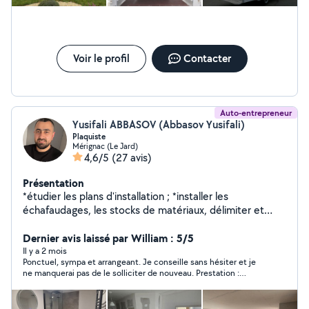
Voir le profil
Contacter
Auto-entrepreneur
Yusifali ABBASOV (Abbasov Yusifali)
Plaquiste
Mérignac (Le Jard)
4,6/5
(27 avis)
Présentation
*étudier les plans d'installation ; *installer les
échafaudages, les stocks de matériaux, délimiter et
sécuriser la zone de chantier ; *corriger si besoin les
alignements et les angles ; *percer les murs pour y fixer
Dernier avis laissé par William : 5/5
les éléments d'isolation ; *poser les panneaux
Il y a 2 mois
Ponctuel, sympa et arrangeant. Je conseille sans hésiter et je
préfabriqués pour délimiter les pièces ; *monter les
ne manquerai pas de le solliciter de nouveau. Prestation :
cloisons/sols/faux-plafonds ; mettre en place les
déménagement
huisseries, encadrements, montants ; *réaliser des
coffrages et des habillages pour insérer les gaines