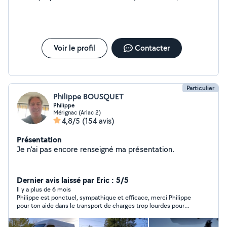
l'écoute et l'empathie me font dire que Aurelie doit être
quelqu'un de confiance et de très soigneux. A bientôt peut-
être et merci pour les échanges.
Voir le profil
Contacter
Particulier
Philippe BOUSQUET
Philippe
Mérignac (Arlac 2)
4,8/5
(154 avis)
Présentation
Je n'ai pas encore renseigné ma présentation.
Dernier avis laissé par Eric : 5/5
Il y a plus de 6 mois
Philippe est ponctuel, sympathique et efficace, merci Philippe
pour ton aide dans le transport de charges trop lourdes pour
mon dos.