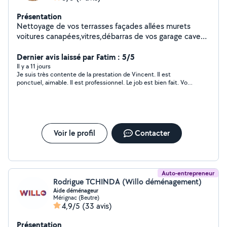
Présentation
Nettoyage de vos terrasses façades allées murets
voitures canapées,vitres,débarras de vos garage cave
grenier jardin
Dernier avis laissé par Fatim : 5/5
Il y a 11 jours
Je suis très contente de la prestation de Vincent. Il est
ponctuel, aimable. Il est professionnel. Le job est bien fait. Vous
pouvez faire appel à lui. il est très fiable .
Voir le profil
Contacter
Auto-entrepreneur
Rodrigue TCHINDA (Willo déménagement)
Aide déménageur
Mérignac (Beutre)
4,9/5
(33 avis)
Présentation