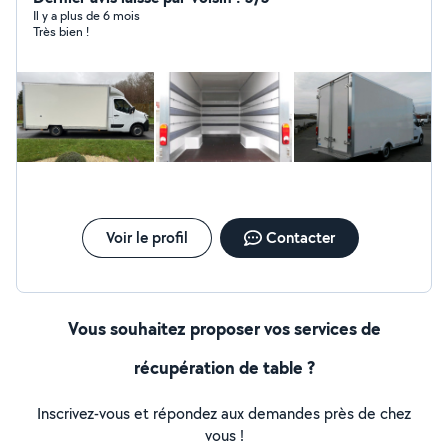
.**évacuation encombrants recyclage en déchetterie *
Il y a plus de 6 mois
Très bien !
*Un service Nettoyage Avant vos états des lieux pour
Retour de Caution Garantie . Alors à vos cartons prêt
réservez déménagez Zen.
Voir le profil
Contacter
Vous souhaitez proposer vos services de
récupération de table ?
Inscrivez-vous et répondez aux demandes près de chez
vous !