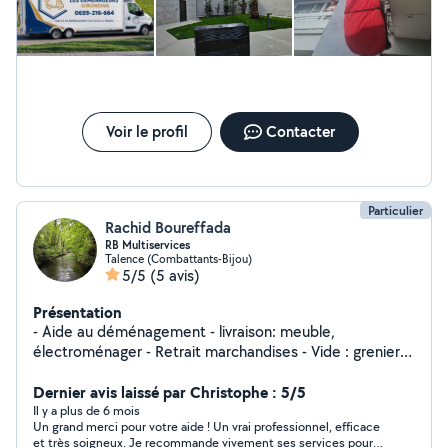
objets fragiles. Tout s’est déroulé sans stress et dans les délais
annoncés. Un vrai service de qualité avec des personnes
sérieuses et à l’écoute. Si vous cherchez des déménageurs très
pros et fiables, vous pouvez leur faire confiance les yeux
fermés.
Voir le profil
Contacter
Particulier
Rachid Boureffada
RB Multiservices
Talence (Combattants-Bijou)
5/5
(5 avis)
Présentation
- Aide au déménagement - livraison: meuble,
électroménager - Retrait marchandises - Vide : grenier,
garage, maison, cave - Déchetterie - Débarrasser : les
encombrants, jardin... Merci de me contacter pour plus
Dernier avis laissé par Christophe : 5/5
d'informations
Il y a plus de 6 mois
Un grand merci pour votre aide ! Un vrai professionnel, efficace
et très soigneux. Je recommande vivement ses services pour