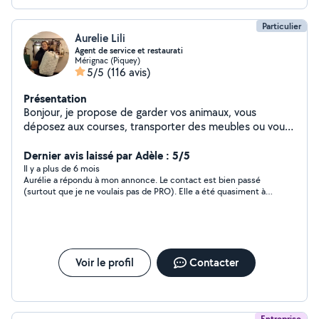
Particulier
Aurelie Lili
Agent de service et restaurati
Mérignac (Piquey)
5/5
(116 avis)
Présentation
Bonjour, je propose de garder vos animaux, vous
déposez aux courses, transporter des meubles ou vous
amenez a votre destination Si je vous écris c est que je
suis dans la mesure de vous rendre le service demander
Dernier avis laissé par Adèle : 5/5
Il y a plus de 6 mois
Aurélie a répondu à mon annonce. Le contact est bien passé
(surtout que je ne voulais pas de PRO). Elle a été quasiment à
l'heure au RDV, aimable et patiente contrairement à certaines
personnes. Du coup je recommande vivement. Quoi dire de
plus, je ne sais pas mais au moins j'ai un poids en moins
d'enlevé ce qui est une bonne chose.
Voir le profil
Contacter
Entreprise