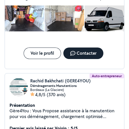
un déménagement en toute sérénité. C'est un prestataire
ponctuel et très sympathique que je n'hésiterai pas à
recontacter.
Voir le profil
Contacter
Auto-entrepreneur
Rachid Bakhchati (GERE4YOU)
Déménagements Manutentions
Bordeaux (La Glaciere)
4,8/5
(370 avis)
Présentation
Gère4You : Vous Propose assistance à la manutention
pour vos déménagement, chargement optimisé
Efficacité , fiabilité et expertise garanties. Devis Gratuit
et immédiat, Tarif Claire et juste Sans surprise
Dernier avis laissé par Voisin : 5/5