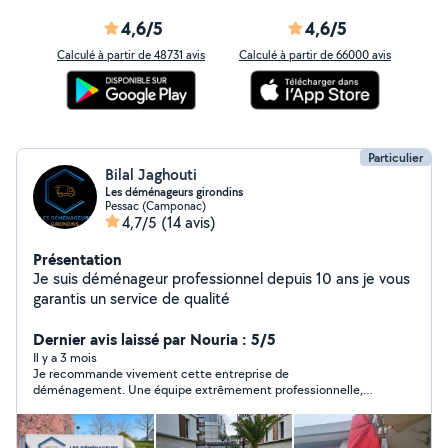
4,6/5
4,6/5
Calculé à partir de 48731 avis
Calculé à partir de 66000 avis
Particulier
Bilal Jaghouti
Les déménageurs girondins
Pessac (Camponac)
4,7/5
(14 avis)
Présentation
Je suis déménageur professionnel depuis 10 ans je vous
garantis un service de qualité
Dernier avis laissé par Nouria : 5/5
Il y a 3 mois
Je recommande vivement cette entreprise de
déménagement. Une équipe extrêmement professionnelle,
ponctuelle et très organisée du début à la fin. Les
déménageurs ont travaillé avec soin, efficacité et dans la
bonne humeur, en protégeant parfaitement les meubles et