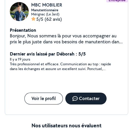
MBC MOBILIER
Manutentionnaire
Mérignac (Le Jard)
5/5
(62 avis)
Présentation
Bonjour, Nous sommes là pour vous accompagner au
prix le plus juste dans vos besoins de manutention dans
le déménagement et autres services débarras en
déchèterie, etc etc .. Nous sommes à votre disposition
Dernier avis laissé par Déborah : 5/5
du lundi au dimanche. N'hésitez pas à nous contacter
Il y a 19 jours
Très professionnel et efficace. Communication au top : rapide
par téléphone (sms ou appel). Au plaisir de vous aider,
dans les échanges et assure un excellent suivi. Ponctuel,
Cyril
souriant et aidant. Je recommande à 100%. Merci beaucoup
pour votre aide.
Voir le profil
Contacter
Nos utilisateurs nous évaluent