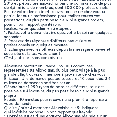
2013 et plébiscitée aujourd’hui par une communauté de plus
de 4,5 millions de membres, dont 300 000 professionnels.
Postez votre demande et trouvez proche de chez vous un
particulier ou un professionnel pour réaliser toutes vos
prestations, du plus petit besoin aux plus grands projets,
pour un bon rapport qualité/prix.
Facilitez votre quotidien en 3 étapes :
1. Postez votre demande : indiquez votre besoin en quelques
secondes.
2. Recevez des réponses d’offreurs particuliers et
professionnels en quelques minutes.
3. Echangez avec les offreurs depuis la messagerie privée et
sécurisée et faites votre choix !
C’est gratuit et sans commission !
AlloVoisins partout en France : 35 000 communes
représentées sur AlloVoisins, du plus petit village à la plus
grande ville, trouvez un membre à proximité de chez vous !
Efficace : Une demande postée toutes les 10 secondes, 3.6
millions de demandes postées par an
Généraliste : 1 250 types de besoins différents, tout est
possible sur AlloVoisins, du plus petit besoin aux plus grands
projets.
Rapide : 10 minutes pour recevoir une première réponse à
votre demande
Qualité / prix : 4 membres AlloVoisins sur 5* indiquent
qu’AlloVoisins propose un bon rapport qualité/prix
* Données issues d’une enquête AlloVoisins réalisée sur un