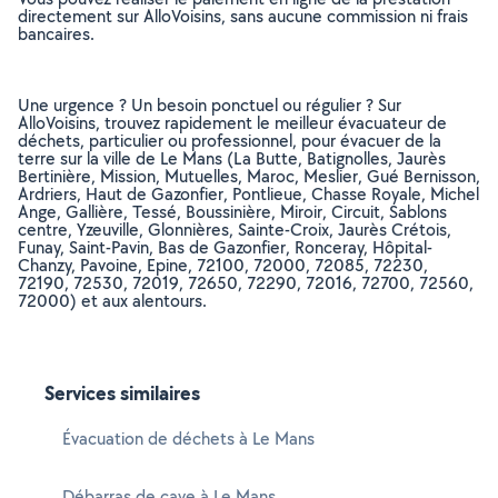
directement sur AlloVoisins, sans aucune commission ni frais
bancaires.
Une urgence ? Un besoin ponctuel ou régulier ? Sur
AlloVoisins, trouvez rapidement le meilleur évacuateur de
déchets, particulier ou professionnel, pour évacuer de la
terre sur la ville de Le Mans (La Butte, Batignolles, Jaurès
Bertinière, Mission, Mutuelles, Maroc, Meslier, Gué Bernisson,
Ardriers, Haut de Gazonfier, Pontlieue, Chasse Royale, Michel
Ange, Gallière, Tessé, Boussinière, Miroir, Circuit, Sablons
centre, Yzeuville, Glonnières, Sainte-Croix, Jaurès Crétois,
Funay, Saint-Pavin, Bas de Gazonfier, Ronceray, Hôpital-
Chanzy, Pavoine, Epine, 72100, 72000, 72085, 72230,
72190, 72530, 72019, 72650, 72290, 72016, 72700, 72560,
72000) et aux alentours.
Services similaires
Évacuation de déchets à Le Mans
Débarras de cave à Le Mans