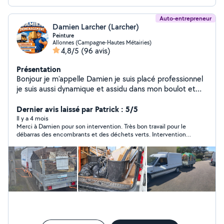
Auto-entrepreneur
Damien Larcher (Larcher)
Peinture
Allonnes (Campagne-Hautes Métairies)
4,8/5
(96 avis)
Présentation
Bonjour je m'appelle Damien je suis placé professionnel
je suis aussi dynamique et assidu dans mon boulot et
sérieux
Dernier avis laissé par Patrick : 5/5
Il y a 4 mois
Merci à Damien pour son intervention. Très bon travail pour le
débarras des encombrants et des déchets verts. Intervention
rapide, efficace et avec un chantier laissé propre après son
passage. Personne sérieuse et agréable, je recommande sans
hésitation.