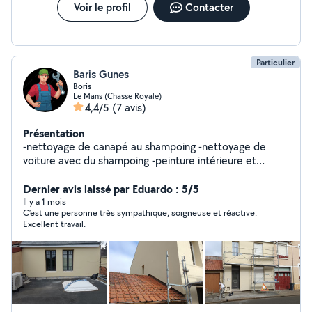
Voir le profil
Contacter
Particulier
Baris Gunes
Boris
Le Mans (Chasse Royale)
4,4/5
(7 avis)
Présentation
-nettoyage de canapé au shampoing -nettoyage de
voiture avec du shampoing -peinture intérieure et
extérieure -poser de parquet -poser de fenêtre avec la
porte
Dernier avis laissé par Eduardo : 5/5
Il y a 1 mois
C’est une personne très sympathique, soigneuse et réactive.
Excellent travail.