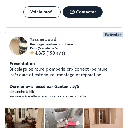
peint, isolation, montage de meubles, bricolage sur
mesure, pose de climatisation. Urgences & dépannages
rapides Disponible pour les interventions urgentes selon
Voir le profil
Contacter
disponibilité, avec réactivité et efficacité.
Particulier
Yassine Jouidi
Bricolage peinture plomberie
Paris (Madeleine 6)
4,8/5
(150 avis)
Présentation
Bricolage peinture plomberie prix correct -peinture
intérieure et extérieure -montage et réparation
climatiseur -réparation toute fuite d'eau -toute
installation et débouchage Wc-chasse d'eau-douche-
Dernier avis laissé par Gaetan : 5/5
baignoire-évier cuisine -lavabo-vasque-meuble évier-
dimanche à 14h
Yassine a été efficace et pour un prix raisonnable
alimentation machine à laver-ballon d'eau chaude-
chauffage-montage meuble-électricité-maçonnerie-
montage balançoire.....etc