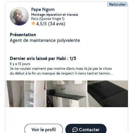
Particulier
Pape Ngom
Montage réparation et travaux
Paris (Quinze Vingts 1)
4,5/5
(34 avis)
Présentation
Agent de maintenance polyvalente
Dernier avis laissé par Habi : 1/5
Il y a 15 jours
Je ne voulais vraiment pas mettre d’avis mais là j’ai pas le choix
du début à la fin un manque de respect il viens tard et termine
tôt tout ce qu’il fait il y avais rien de droit et il fait comme si
c’était moi je demander des modifications il ne gère pas du
tout les cuisines travail grossiers 4 meubles haut 4 meubles
bas qui ont durée 8JOURS tout les jours demain au final viens
vers les 18h il peut plus percer en sachant que je suis avec un
enfant de 4 ans sans cuisine a manger dehors pendant 8JOURS
pck rempli de poussière cuisine non achever et enceinte de
5mois et demi j’ai du poser des journées et je voyager ce qu’il a
fait frcht je ne pourrai pas le pardonnée et au bout de quelques
jours ttes les façades se dérègle les finitions sans
commentaire passez votre chemin si vs souhaitez faire une
Voir le profil
Contacter
cuisine