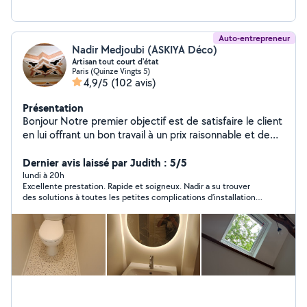
Auto-entrepreneur
Nadir Medjoubi (ASKIYA Déco)
Artisan tout court d'état
Paris (Quinze Vingts 5)
4,9/5
(102 avis)
Présentation
Bonjour Notre premier objectif est de satisfaire le client
en lui offrant un bon travail à un prix raisonnable et de
bonne qualité et de gagner sa confiance afin de
conquérir un nouveau client nous sommes à votre
Dernier avis laissé par Judith : 5/5
service à toute moment n'hésitez pas à nous contacter
lundi à 20h
Excellente prestation. Rapide et soigneux. Nadir a su trouver
des solutions à toutes les petites complications d’installation
du claustra, même des murs pas droits! Et le résultat remplit
toutes mes exigences. Merci Nadir!