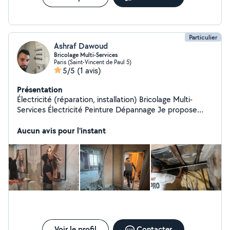
Particulier
Ashraf Dawoud
Bricolage Multi-Services
Paris (Saint-Vincent de Paul 5)
5/5
(1 avis)
Présentation
Électricité (réparation, installation) Bricolage Multi-
Services Électricité Peinture Dépannage Je propose
mes services de bricolage à domicile Travaux
d'électricité : prises, interrupteurs, luminaires, petites
Aucun avis pour l'instant
réparations Peinture : murs, plafonds, rénovation
intérieure Montage, Entretien et petits travaux de
maison Travail sérieux et soigné Intervention rapide
Tarifs raisonnables Secteur : ill de france. Contact
Voir le profil
Contacter