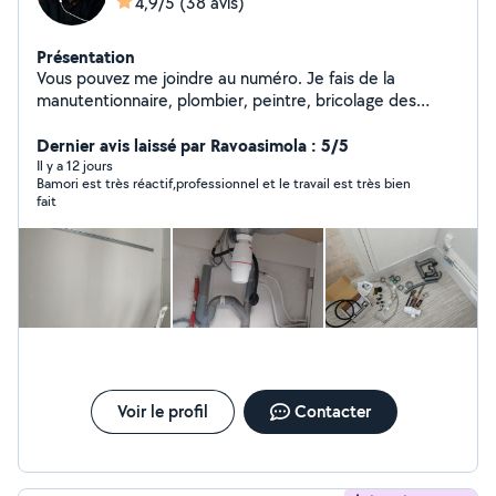
4,9/5
(38 avis)
Présentation
Vous pouvez me joindre au numéro. Je fais de la
manutentionnaire, plombier, peintre, bricolage des
petits travaux et aide de déménagement et bricolage
de terace, ménage, jardinerie, ouverture des portes
Dernier avis laissé par Ravoasimola : 5/5
bloqué
Il y a 12 jours
Bamori est très réactif,professionnel et le travail est très bien
fait
Voir le profil
Contacter