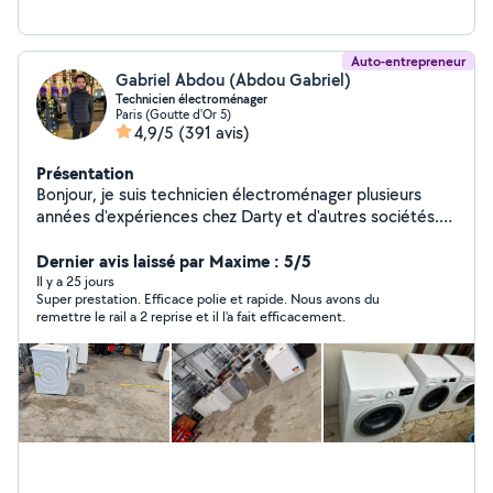
Auto-entrepreneur
Gabriel Abdou (Abdou Gabriel)
Technicien électroménager
Paris (Goutte d'Or 5)
4,9/5
(391 avis)
Présentation
Bonjour, je suis technicien électroménager plusieurs
années d'expériences chez Darty et d'autres sociétés.
Joignable au 07-66-10-55-24 merci de m'appeler
directement
Dernier avis laissé par Maxime : 5/5
Il y a 25 jours
Super prestation. Efficace polie et rapide. Nous avons du
remettre le rail a 2 reprise et il l'a fait efficacement.