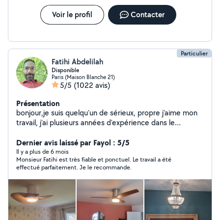
Voir le profil
Contacter
Particulier
Fatihi Abdelilah
Disponible
Paris (Maison Blanche 21)
5/5
(1022 avis)
Présentation
bonjour,je suis quelqu'un de sérieux, propre j'aime mon
travail, j'ai plusieurs années d'expérience dans le
bâtiment. Luminaire. fixation. TV. tringles à rideaux.
étagères. Électricité. montage des meubles en kit....
Dernier avis laissé par Fayol : 5/5
montage de cuisine... Disponible pour venir faire tous
Il y a plus de 6 mois
Monsieur Fatihi est très fiable et ponctuel. Le travail a été
vos travaux avec un prix raisonnable cordialement
effectué parfaitement. Je le recommande.