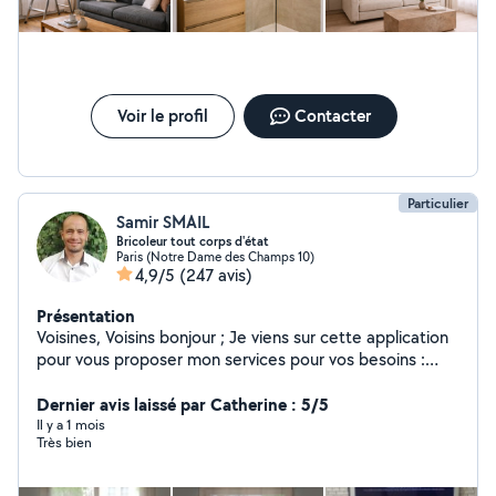
Voir le profil
Contacter
Particulier
Samir SMAIL
Bricoleur tout corps d'état
Paris (Notre Dame des Champs 10)
4,9/5
(247 avis)
Présentation
Voisines, Voisins bonjour ; Je viens sur cette application
pour vous proposer mon services pour vos besoins :
déménagement, montage et démontage des meubles
kit, montage de cuisine, pose de parquet, peinture etc.
Dernier avis laissé par Catherine : 5/5
n'hésitez pas à me demander si vous vouliez plus de
Il y a 1 mois
Très bien
renseignements. au plaisir de vous voir. Samir NB ( je ne
peux pas répondre sur certains de vos propositions
comme ceux des rubriques déménagement, transport,