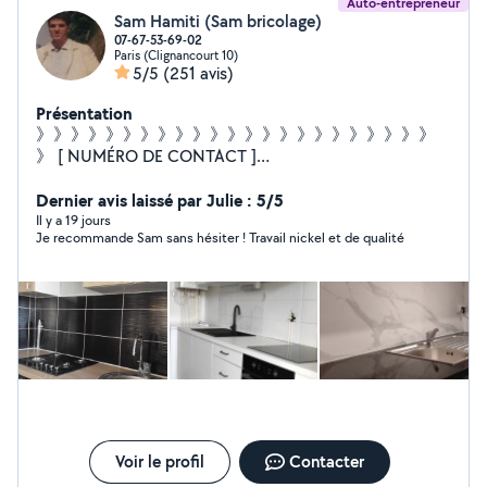
Auto-entrepreneur
Sam Hamiti (Sam bricolage)
07-67-53-69-02
Paris (Clignancourt 10)
5/5
(251 avis)
Présentation
》》》》》》》》》》》》》》》》》》》》》》》
》 [ NUMÉRO DE CONTACT ]
~~~~~~~~~~~~~~~~~~~~~~~~~~ Zérosept-soixante-sept-
cinquante-trois-soixante-neuf-zero-deux ¤¤¤¤¤¤¤¤¤¤¤¤¤
Dernier avis laissé par Julie : 5/5
¤¤¤¤¤¤¤¤¤¤ Bonjour , à votre service pour n'importe
Il y a 19 jours
Je recommande Sam sans hésiter ! Travail nickel et de qualité
quel bricolage : ¤ Pose de cuisine, rideaux ¤ Étagères ¤
Montage de meubles - Plomberie : ¤ fuite , L . linge ,
pose de robinet... - Électricité : ¤ prise, luminaires ... -
Peinture... ¤¤¤¤¤¤¤¤¤¤¤¤¤¤¤¤¤¤¤¤¤ @ IMPORTANT @ ¤
¤¤¤¤¤¤¤¤¤¤¤¤¤¤¤¤ Je ne peux pas répondre à toutes
les demandes ( J'ai 2 abonnements ) 1. Bricolage et
petits travaux 2. Plomberie Merci d'adresser vos
demandes à ces services spécifiques
Voir le profil
Contacter