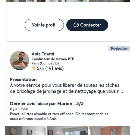
Voir le profil
Contacter
Particulier
Anis Toumi
Conducteur de travaux BTP
Paris (Combat 13)
5/5
(191 avis)
Présentation
A votre service pour vous libérer de toutes les tâches
de bricolage de jardinage et de nettoyage que vous ne
pouvez pas où vous n'aimez pas faire ,tous nos
intervenants trouve des solutions économiques et
Dernier avis laissé par Marion : 5/5
professionnels pour vous petit souci dans plusieurs
Il y a 1 mois
Ponctuel, tres aimable et très efficace. On recommande et
domaines (installation ,réparation, rénovation ,peinture
nous referons appelle à Anis !
,plomberie ,électricité ,maçonnerie et prestation de
service .Notre objectif dépassé vos exigences notre but
la qualité est votre satisfaction