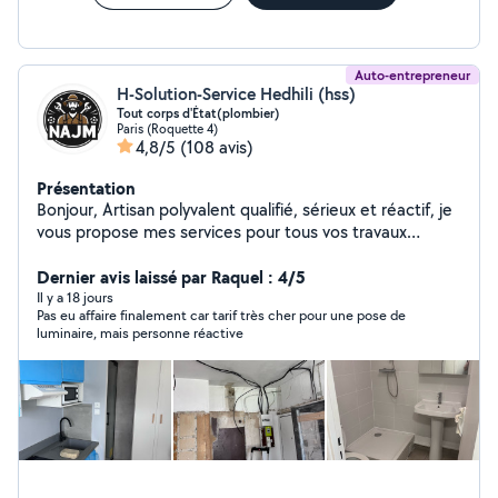
Auto-entrepreneur
H-Solution-Service Hedhili (hss)
Tout corps d'État(plombier)
Paris (Roquette 4)
4,8/5
(108 avis)
Présentation
Bonjour, Artisan polyvalent qualifié, sérieux et réactif, je
vous propose mes services pour tous vos travaux
d'installation, rénovation, dépannage et urgences, avec
un haut niveau de qualité et de finition. Plomberie &
Dernier avis laissé par Raquel : 4/5
installation sanitaire Installation, remplacement et
Il y a 18 jours
Pas eu affaire finalement car tarif très cher pour une pose de
dépannage de WC, éviers, lavabos, robinetterie, parois
luminaire, mais personne réactive
et receveurs de douche. Intervention rapide en cas de
fuite ou panne urgente. Installation électrique &
dépannage Petits travaux électriques, installations,
réparations, pannes et mises en sécurité. Maçonnerie,
carrelage & sols Petits travaux de maçonnerie, pose de
carrelage, lino, parquet et revêtements de sol.
Rénovation & aménagement intérieur Peinture, papier