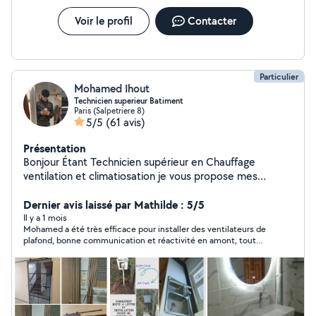
Voir le profil
Contacter
Particulier
Mohamed Ihout
Technicien superieur Batiment
Paris (Salpetriere 8)
5/5
(61 avis)
Présentation
Bonjour Étant Technicien supérieur en Chauffage
ventilation et climatiosation je vous propose mes
services de tout types de bricoles dans le but de
résoudre tout vos problèmes. Merci
Dernier avis laissé par Mathilde : 5/5
Il y a 1 mois
Mohamed a été très efficace pour installer des ventilateurs de
plafond, bonne communication et réactivité en amont, tout
s'est très bien passé sur place. je recommande.