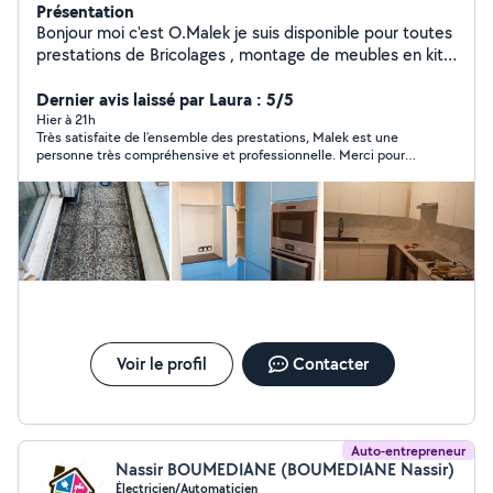
Présentation
Bonjour moi c'est O.Malek je suis disponible pour toutes
prestations de Bricolages , montage de meubles en kit
,pose parquet, peinture et Ménage . Mes disponibilités :
Tout les jour de la semaine
Dernier avis laissé par Laura : 5/5
Hier à 21h
Très satisfaite de l’ensemble des prestations, Malek est une
personne très compréhensive et professionnelle. Merci pour
votre temps et votre patience et à bientôt ☺️
Voir le profil
Contacter
Auto-entrepreneur
Nassir BOUMEDIANE (BOUMEDIANE Nassir)
Électricien/Automaticien