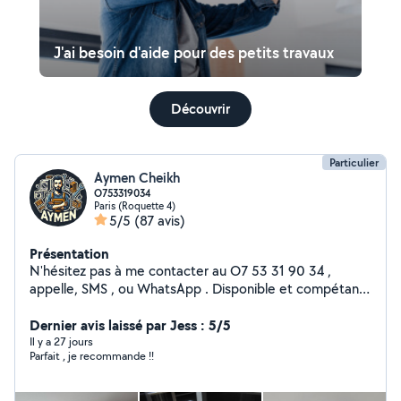
J'ai besoin d'aide pour des petits travaux
Découvrir
Particulier
Aymen Cheikh
O753319034
Paris (Roquette 4)
5/5
(87 avis)
Présentation
N'hésitez pas à me contacter au O7 53 31 90 34 ,
appelle, SMS , ou WhatsApp . Disponible et compétant
dans les domaines suivant : - Installation et mise en
service de tout type d'appareil électroménager
Dernier avis laissé par Jess : 5/5
(Machine à laver, télévision, lave vaisselle,four , plaque
Il y a 27 jours
Parfait , je recommande !!
de cuisson, cuisinière, gazinière etc..) - Réalisation de
petits travaux (montage de meubles, installation de
tringle, installation de tableau, tv au mur etc..) -Montage