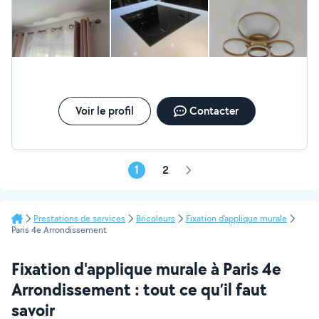
de tout type de meubles. -Montage et raccordement
de tout type de lustres ou plafonnier. -plomberie -
Transport de personnes - Transport de marchandises et
de colis (Court et long trajet)
Voir le profil
Contacter
1
2
Page
suivante
Prestations de services
Bricoleurs
Fixation d'applique murale
Paris 4e Arrondissement
Fixation d'applique murale à Paris 4e
Arrondissement : tout ce qu’il faut
savoir