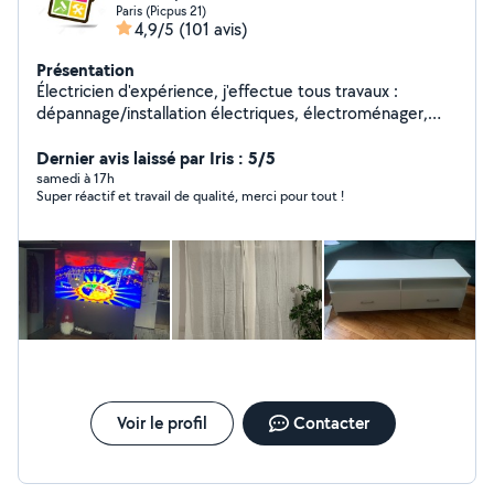
Paris (Picpus 21)
4,9/5
(101 avis)
Présentation
Électricien d'expérience, j'effectue tous travaux :
dépannage/installation électriques, électroménager,
luminaire, etc... Compétant aussi pour bricolage :
montage/fixation de meuble, TV, salle de bain (paroi de
Dernier avis laissé par Iris : 5/5
douche, porte-serviette, radiateurs, etc...).
samedi à 17h
Super réactif et travail de qualité, merci pour tout !
Voir le profil
Contacter