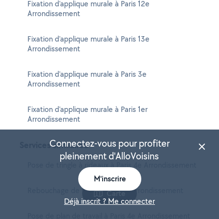
Fixation d'applique murale à Paris 12e
Arrondissement
Fixation d'applique murale à Paris 13e
Arrondissement
Fixation d'applique murale à Paris 3e
Arrondissement
Fixation d'applique murale à Paris 1er
Arrondissement
Connectez-vous pour profiter
Services similaires
pleinement d'AlloVoisins
Pose de tringle à rideaux à Paris 4e Arrondissement
M'inscrire
Rebouchage de trou à Paris 4e Arrondissement
Carte
Déjà inscrit ? Me connecter
Pose de plan de travail à Paris 4e Arrondissement