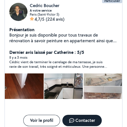
Particulier
Cedric Boucher
A votre service
Paris (Saint-Victor 5)
4,7/5
(224 avis)
Présentation
Bonjour je suis disponible pour tous travaux de
rénovation à savoir peinture en appartement ainsi que
revêtement de sol ou carrelage avec pas mal de petites
bricoles également. Remise en état de salle de bain ou
Dernier avis laissé par Catherine : 5/5
cuisine. j'attend vos propositions avec grand plaisir
Il y a 3 mois
Cédric vient de terminer le carrelage de ma terrasse, je suis
bonne journée à vous ;) n'hésitez pas a me contacter
ravie de son travail, très soigné et méticuleux. Une personne
téléphoniquement car il se peut que votre demande
sérieuse et de bon conseil que je recommande. Je ferai appel à
soit hors de ma zone
lui si j’ai de nouveau besoin.
Voir le profil
Contacter