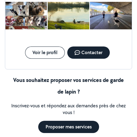
de Seine. Tarif : 15 / heure GARDE - PENSION - en
semaine à mon domicile proche Bastille dans un
passage privé en rdc, avec balade matinale + 1 ou 2
autres sorties - durant les WE et vacances scolaires
dans notre maison de campagne clôturée au bord d'un
lac à 1h de paris (Cannes-Écluse). Tarif : 25/ jour Trajet
À/R en voiture offert
Voir le profil
Contacter
Vous souhaitez proposer vos services de garde
de lapin ?
Inscrivez-vous et répondez aux demandes près de chez
vous !
Proposer mes services