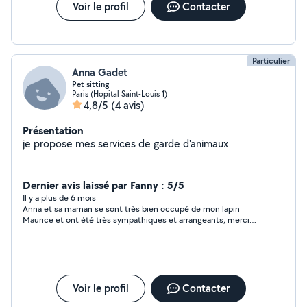
cochons d Indes). J ai également de l expérience dans
Voir le profil
Contacter
la garde de chiots ( âgé de 2-3mois) /!\ je possède le
brevet de secours canin et j ai effectué de nombreux
stages vétérinaires ( canin/mixte et NAC)
Particulier
Anna Gadet
Pet sitting
Paris (Hopital Saint-Louis 1)
4,8/5
(4 avis)
Présentation
je propose mes services de garde d'animaux
Dernier avis laissé par Fanny : 5/5
Il y a plus de 6 mois
Anna et sa maman se sont très bien occupé de mon lapin
Maurice et ont été très sympathiques et arrangeants, merci
beaucoup ! à une prochaine fois
Voir le profil
Contacter