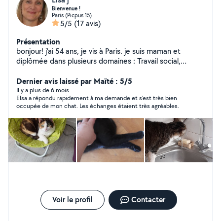
Bienvenue !
Paris (Picpus 15)
5/5
(17 avis)
Présentation
bonjour! j'ai 54 ans, je vis à Paris. je suis maman et
diplômée dans plusieurs domaines : Travail social,
animation (BAFA) et 10 ans d'animation l'été, j'ai donc de
l'expérience avec les enfants ; Gardes d'enfants
Dernier avis laissé par Maïté : 5/5
régulières ou occasionnelles avec plaisir ! À titre
Il y a plus de 6 mois
Elsa a répondu rapidement à ma demande et s’est très bien
personnel j'aime beaucoup les animaux, j'ai un chat; Je
occupée de mon chat. Les échanges étaient très agréables.
suis disponible uniquement pour visiter votre animal, car
notre Miss a du mal à partager son espace ;-) Je suis
non-fumeuse, brevet de secourisme passé tous les 5
ans, formation DAE. Attention :Je ne suis plus abonnée
premier, je ne peux donc pas vous répondre si vous
l'êtes ! Je suis à votre disposition pour toute question, à
bientôt ! Elsa #Garde d'enfants #visite d'animaux
Voir le profil
Contacter