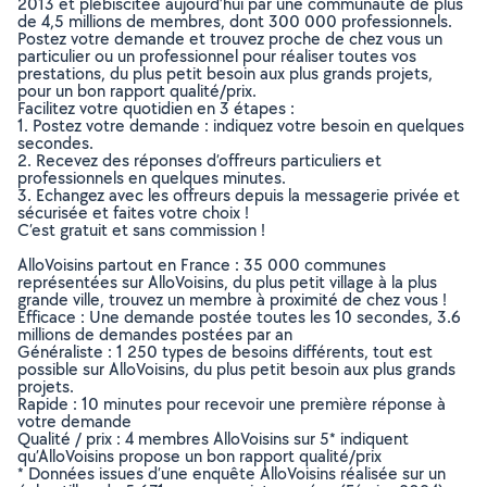
2013 et plébiscitée aujourd’hui par une communauté de plus
de 4,5 millions de membres, dont 300 000 professionnels.
Postez votre demande et trouvez proche de chez vous un
particulier ou un professionnel pour réaliser toutes vos
prestations, du plus petit besoin aux plus grands projets,
pour un bon rapport qualité/prix.
Facilitez votre quotidien en 3 étapes :
1. Postez votre demande : indiquez votre besoin en quelques
secondes.
2. Recevez des réponses d’offreurs particuliers et
professionnels en quelques minutes.
3. Echangez avec les offreurs depuis la messagerie privée et
sécurisée et faites votre choix !
C’est gratuit et sans commission !
AlloVoisins partout en France : 35 000 communes
représentées sur AlloVoisins, du plus petit village à la plus
grande ville, trouvez un membre à proximité de chez vous !
Efficace : Une demande postée toutes les 10 secondes, 3.6
millions de demandes postées par an
Généraliste : 1 250 types de besoins différents, tout est
possible sur AlloVoisins, du plus petit besoin aux plus grands
projets.
Rapide : 10 minutes pour recevoir une première réponse à
votre demande
Qualité / prix : 4 membres AlloVoisins sur 5* indiquent
qu’AlloVoisins propose un bon rapport qualité/prix
* Données issues d’une enquête AlloVoisins réalisée sur un