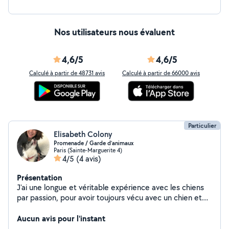
Nos utilisateurs nous évaluent
4,6/5
4,6/5
Calculé à partir de 48731 avis
Calculé à partir de 66000 avis
Particulier
Elisabeth Colony
Promenade / Garde d’animaux
Paris (Sainte-Marguerite 4)
4/5
(4 avis)
Présentation
J'ai une longue et véritable expérience avec les chiens
par passion, pour avoir toujours vécu avec un chien et
en avoir gardé/promené beaucoup d'autres !
PROMENADE avec ma chienne border collie, très douce
Aucun avis pour l'instant
et non dominante, depuis le Port de la Bastille aux quais