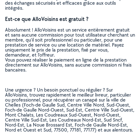
des échanges sécurisés et efficaces grâce aux outils
intégrés.
Est-ce que AlloVoisins est gratuit ?
Absolument ! AlloVoisins est un service entièrement gratuit
et sans aucune commission pour tout utilisateur cherchant un
membre, qu’il soit professionnel ou particulier, pour une
prestation de service ou une location de matériel. Payez
uniquement le prix de la prestation, fixé par vous,
demandeur, et l’offreur.
Vous pouvez réaliser le paiement en ligne de la prestation
directement sur AlloVoisins, sans aucune commission ni frais
bancaires.
Une urgence ? Un besoin ponctuel ou régulier ? Sur
AlloVoisins, trouvez rapidement le meilleur livreur, particulier
ou professionnel, pour récupérer un canapé sur la ville de
Chelles (Foch-de Gaulle Sud, Centre Ville Nord, Sud-Ouest,
Foch-de Gaulle Nord-Ouest, Sud-Est, Centre Ville Sud-Ouest,
Mont Chalats, Les Coudreaux Sud-Ouest, Nord-Ouest,
Centre Ville Sud-Est, Les Coudreaux Nord-Est, Sud Sncf,
Nord-Est, La Noue Brossard Est, Foch-de Gaulle Nord-Est,
Nord et Ouest et Sud, 77500, 77181, 77177) et aux alentours.