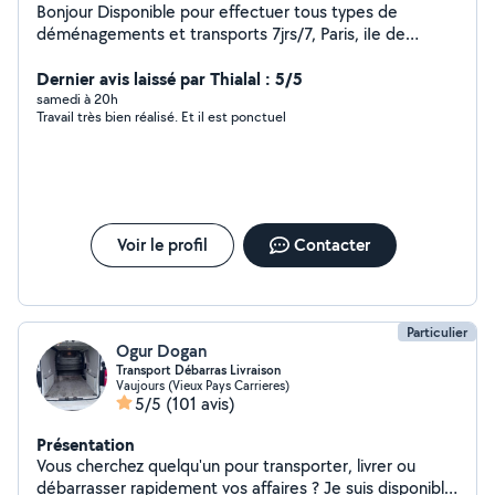
Bonjour Disponible pour effectuer tous types de
déménagements et transports 7jrs/7, Paris, iIe de
France..., Transport, déménagement et livraison des
meubles, cartons, effets personnels, Électroménagers
Dernier avis laissé par Thialal : 5/5
Déménagement des appartements, studios, maisons et
samedi à 20h
Travail très bien réalisé. Et il est ponctuel
débarras des caves pour les encombrants Aide au
déménagement
Voir le profil
Contacter
Particulier
Ogur Dogan
Transport Débarras Livraison
Vaujours (Vieux Pays Carrieres)
5/5
(101 avis)
Présentation
Vous cherchez quelqu'un pour transporter, livrer ou
débarrasser rapidement vos affaires ? Je suis disponible