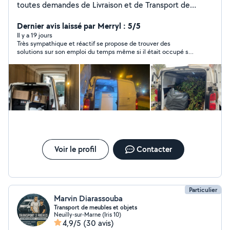
toutes demandes de Livraison et de Transport de
marchandises, colis, Mobilier, etc
Dernier avis laissé par Merryl : 5/5
Il y a 19 jours
Très sympathique et réactif se propose de trouver des
solutions sur son emploi du temps même si il était occupé sur
une autre mission ! Très cordial je recommande vivement
même si je n’ai pas fait affaire avec Ilan.
Voir le profil
Contacter
Particulier
Marvin Diarassouba
Transport de meubles et objets
Neuilly-sur-Marne (Iris 10)
4,9/5
(30 avis)