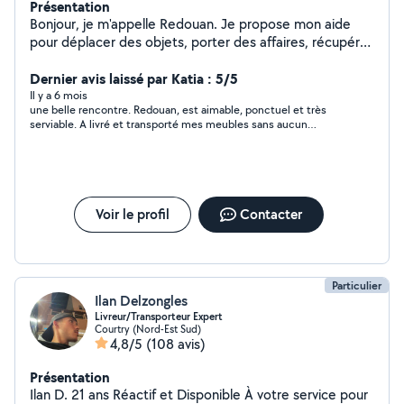
Présentation
Bonjour, je m'appelle Redouan. Je propose mon aide
pour déplacer des objets, porter des affaires, récupérer
des achats ou donner un coup de main pour divers
transports du quotidien. Je suis sérieux, ponctuel et
Dernier avis laissé par Katia : 5/5
soigneux. J'aide volontiers pour le chargement et le
Il y a 6 mois
une belle rencontre. Redouan, est aimable, ponctuel et très
déplacement d'objets selon vos besoins. N'hésitez pas
serviable. A livré et transporté mes meubles sans aucun
à me contacter, je réponds rapidement.
problème. N'hésitez pas à faire appel à ses services.
Voir le profil
Contacter
Particulier
Ilan Delzongles
Livreur/Transporteur Expert
Courtry (Nord-Est Sud)
4,8/5
(108 avis)
Présentation
Ilan D. 21 ans Réactif et Disponible À votre service pour