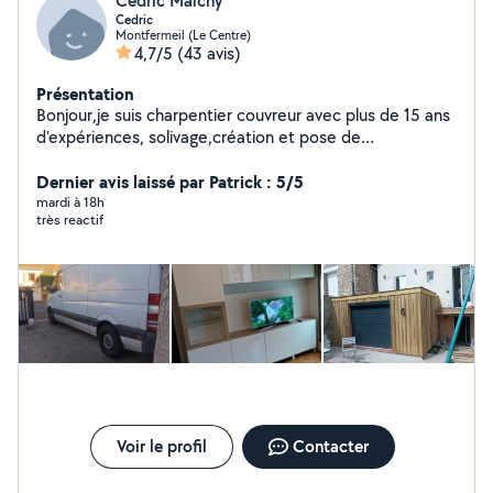
Cédric Maichy
Cedric
Montfermeil (Le Centre)
4,7/5
(43 avis)
Présentation
Bonjour,je suis charpentier couvreur avec plus de 15 ans
d'expériences, solivage,création et pose de
velux,création de trémie d'escalier et pose d'escalier.je
fais aussi de l'aménagement intérieur,pose de cuisine
Dernier avis laissé par Patrick : 5/5
,parquet...aménagement extérieur,terasse...je suis
mardi à 18h
très reactif
polyvalent Possibilité d'aide au déménagement
Voir le profil
Contacter