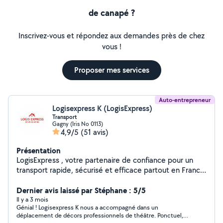
de canapé ?
Inscrivez-vous et répondez aux demandes près de chez
vous !
Proposer mes services
Auto-entrepreneur
Logisexpress K (LogisExpress)
Transport
Gagny (Iris No 0113)
4,9/5
(51 avis)
Présentation
LogisExpress , votre partenaire de confiance pour un
transport rapide, sécurisé et efficace partout en France.
Notre équipe met tout en œuvre pour garantir des
livraisons ponctuelles et un service de qualité.
Dernier avis laissé par Stéphane : 5/5
Il y a 3 mois
Génial ! Logisexpress K nous a accompagné dans un
déplacement de décors professionnels de théâtre. Ponctuel,