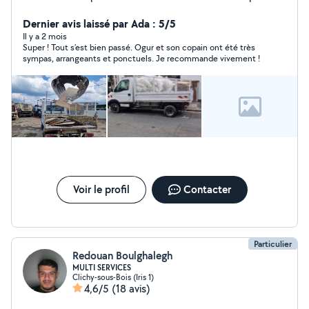
avec camion-benne ou utilitaire citroen jumpy pour :
Livraison de canapé de cuisine matériaux (bois, sable,
Dernier avis laissé par Ada : 5/5
gravier, compost, etc.) Débarras de caves, greniers,
Il y a 2 mois
Super ! Tout s’est bien passé. Ogur et son copain ont été très
garages, jardins Évacuation déchets verts ou gravats,
sympas, arrangeants et ponctuels. Je recommande vivement !
vers la déchetterie Aide aux artisans pour transport de
matériel de chantier Service rapide, soigné et
professionnel Disponible 7j/7, horaires flexibles Zone :
Ile-de-france
Voir le profil
Contacter
Particulier
Redouan Boulghalegh
MULTI SERVICES
Clichy-sous-Bois (Iris 1)
4,6/5
(18 avis)