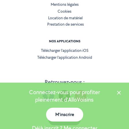
Mentions légales
Cookies
Location de matériel
Prestation de services
NOS APPLICATIONS
Télécharger l’application iOS
Télécharger l’application Android
Retrouvez-nous :
Connectez-vous pour profiter
pleinement d'AlloVoisins
M'inscrire
Version 25.5.3
Carte
Déjà inscrit ? Me connecter