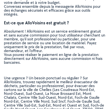
votre demande et à votre budget.
Conversez ensemble depuis la messagerie AlloVoisins pour
des échanges sécurisés et efficaces grâce aux outils
intégrés.
Est-ce que AlloVoisins est gratuit ?
Absolument ! AlloVoisins est un service entièrement gratuit
et sans aucune commission pour tout utilisateur cherchant un
membre, qu’il soit professionnel ou particulier, pour une
prestation de service ou une location de matériel. Payez
uniquement le prix de la prestation, fixé par vous,
demandeur, et l’offreur.
Vous pouvez réaliser le paiement en ligne de la prestation
directement sur AlloVoisins, sans aucune commission ni frais
bancaires.
Une urgence ? Un besoin ponctuel ou régulier ? Sur
AlloVoisins, trouvez rapidement le meilleur évacuateur de
déchets, particulier ou professionnel, pour évacuer des
cartons sur la ville de Chelles (Les Coudreaux Nord-Est,
Nord-Ouest, Sud-Ouest, La Noue Brossard Est, Mont
Chalats, Centre Ville Sud-Ouest, Nord-Est, Foch-de Gaulle
Nord-Est, Centre Ville Nord, Sud Sncf, Foch-de Gaulle Sud,
Centre Ville Sud-Est, Sud-Est, Nord et Ouest et Sud, Foch-de