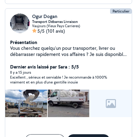
Particulier
Ogur Dogan
Transport Débarras Livraison
Vaujours (Vieux Pays Carrieres)
5/5
(101 avis)
Présentation
Vous cherchez quelqu'un pour transporter, livrer ou
débarrasser rapidement vos affaires ? Je suis disponible
avec camion-benne ou utilitaire citroen jumpy pour :
Livraison de canapé de cuisine matériaux (bois, sable,
Dernier avis laissé par Sara : 5/5
gravier, compost, etc.) Débarras de caves, greniers,
Il y a 15 jours
Excellent , sérieux et serviable ! Je recommande à 1000%
garages, jardins Évacuation déchets verts ou gravats,
vraiment et en plus d’une gentille inouïe
vers la déchetterie Aide aux artisans pour transport de
matériel de chantier Service rapide, soigné et
professionnel Disponible 7j/7, horaires flexibles Zone :
Ile-de-france