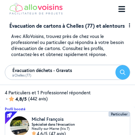
Évacuation de cartons à Chelles (77) et alentours
Avec AlloVoisins, trouvez près de chez vous le
professionnel ou particulier qui répondra à votre besoin
d'évacuation de cartons. Consultez les profils,
contactez-les et obtenez rapidement réponse.
Évacuation déchets - Gravats
Reche
à Chelles (77)
4 Particuliers et 1 Professionnel répondent
-
4,8/5
(442 avis)
Profil boosté
Particulier
Michel François
Spécialisé dans l’évacuation
Neuilly-sur-Marne (Iris 7)
4,6/5
(47 avis)