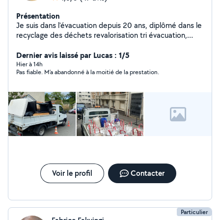
Présentation
Je suis dans l'évacuation depuis 20 ans, diplômé dans le
recyclage des déchets revalorisation tri évacuation,
encombrant, cave box, débarras, évacuation, chantier,
etc.
Dernier avis laissé par Lucas : 1/5
Hier à 14h
Pas fiable. M’a abandonné à la moitié de la prestation.
Voir le profil
Contacter
Particulier