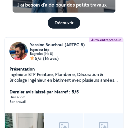
J'ai besoin d'aide pour des petits travaux
Découvrir
Auto-entrepreneur
Yassine Bouchoul (ARTEC B)
Ingenieur btp
Bagnolet (Iris 8)
5/5
(16 avis)
Présentation
Ingénieur BTP Peinture, Plomberie, Décoration &
Bricolage Ingénieur en bâtiment avec plusieurs années
d'expérience, je propose mes services pour tous vos
travaux à domicile : Peinture intérieure et extérieure
Dernier avis laissé par Marref : 5/5
Travaux de plomberie (robinets, fuites, WC, éviers,
Hier à 22h
Bon travail
douchettes, etc.) Montage et installation de meubles,
tringles, luminaires Décoration et aménagement
intérieur Petits travaux de rénovation et d'entretien
Travail soigné, finitions de qualité et conseils techniques
personnalisés. Devis gratuit et intervention rapide.