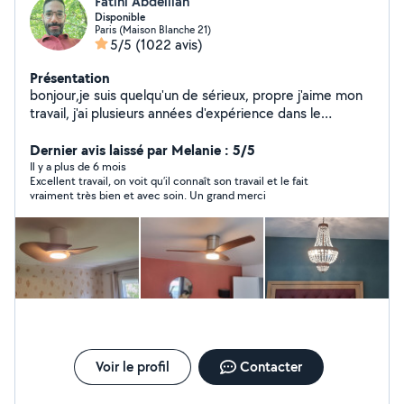
Fatihi Abdelilah
Disponible
Paris (Maison Blanche 21)
5/5
(1022 avis)
Présentation
bonjour,je suis quelqu'un de sérieux, propre j'aime mon
travail, j'ai plusieurs années d'expérience dans le
bâtiment. Luminaire. fixation. TV. tringles à rideaux.
étagères. Électricité. montage des meubles en kit....
Dernier avis laissé par Melanie : 5/5
montage de cuisine... Disponible pour venir faire tous
Il y a plus de 6 mois
Excellent travail, on voit qu’il connaît son travail et le fait
vos travaux avec un prix raisonnable cordialement
vraiment très bien et avec soin. Un grand merci
Voir le profil
Contacter