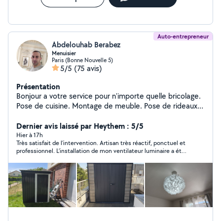
Auto-entrepreneur
Abdelouhab Berabez
Menuisier
Paris (Bonne Nouvelle 5)
5/5
(75 avis)
Présentation
Bonjour a votre service pour n'importe quelle bricolage.
Pose de cuisine. Montage de meuble. Pose de rideaux.
Étagère. Parquet.
Dernier avis laissé par Heythem : 5/5
Hier à 17h
Très satisfait de l’intervention. Artisan très réactif, ponctuel et
professionnel. L’installation de mon ventilateur luminaire a été
réalisée avec soin et dans les règles de l’art. Travail propre,
efficace et de grande qualité. Je recommande vivement cet
artisan pour son sérieux et son savoir-faire. Merci encore pour
ce très bon travail !