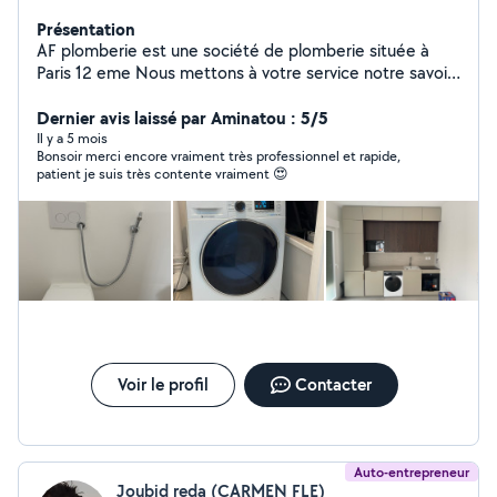
Présentation
AF plomberie est une société de plomberie située à
Paris 12 eme Nous mettons à votre service notre savoir-
faire et notre expérience pour tous vos besoins en
installation, dépannage et entretien de plomberie. Nos
Dernier avis laissé par Aminatou : 5/5
prestations couvrent : Réparation de fuites d'eau
Il y a 5 mois
Bonsoir merci encore vraiment très professionnel et rapide,
Installation et entretien de chauffe-eau Rénovation de
patient je suis très contente vraiment 😍
salle de bain Débouchage de canalisations ️ Dépannage
rapide et urgent Pourquoi nous choisir ? Intervention
rapide et soignée Devis clair et transparent Artisan de
confiance avec plusieurs années d'expérience Service
disponible 7j/7 pour vos urgences Nous intervenons à
Paris et dans les environs îles de France
Voir le profil
Contacter
Auto-entrepreneur
Joubid reda (CARMEN FLE)