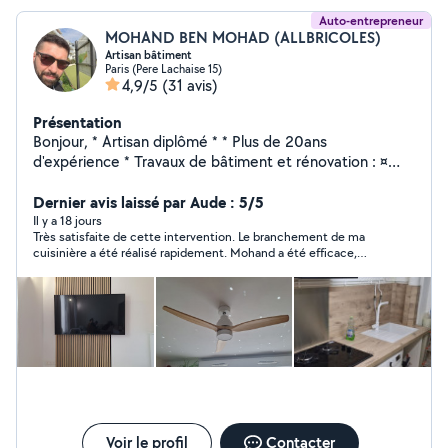
Auto-entrepreneur
MOHAND BEN MOHAD (ALLBRICOLES)
Artisan bâtiment
Paris (Pere Lachaise 15)
4,9/5
(31 avis)
Présentation
Bonjour, * Artisan diplômé * * Plus de 20ans
d'expérience * Travaux de bâtiment et rénovation : ¤
Maçonnerie, placo, isolation ¤ Peinture, enduit, plâtrerie
¤ Électricité, plomberie ¤ Carrelage, parquet, cuisines ¤
Dernier avis laissé par Aude : 5/5
Montage de meubles, bricolage ¤ Installation
Il y a 18 jours
Très satisfaite de cette intervention. Le branchement de ma
électroménager, informatique & réseau RJ45. ¤ Divers
cuisinière a été réalisé rapidement. Mohand a été efficace,
petites bricoles... Devis gratuits Interventions rapides
ponctuel et de bon conseil. Je recommande sans hésiter et je
Travail soigné. NB: Certaines demandes envoyées en
referai appel à ses services si besoin. Merci encore !
privé restent malheureusement sans réponse, car la
plateforme ne me permet pas toujours d'y accéder.
N'hésitez donc pas à m'appeler directement au o7 54
59 o9 62 afin que je puisse vous proposer des créneaux
disponibles. Cordialement MOHAND,
Voir le profil
Contacter