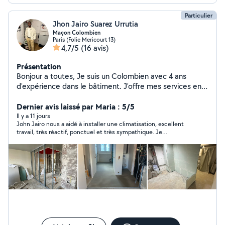
Particulier
Jhon Jairo Suarez Urrutia
Maçon Colombien
Paris (Folie Mericourt 13)
4,7/5
(16 avis)
Présentation
Bonjour a toutes, Je suis un Colombien avec 4 ans
d'expérience dans le bâtiment. J'offre mes services en
tant que travailleur privé, Je suis très gentil et ma
meilleure lettre de présentation est la qualité de mon
Dernier avis laissé par Maria : 5/5
travail.
Il y a 11 jours
John Jairo nous a aidé à installer une climatisation, excellent
travail, très réactif, ponctuel et très sympathique. Je
recommande.