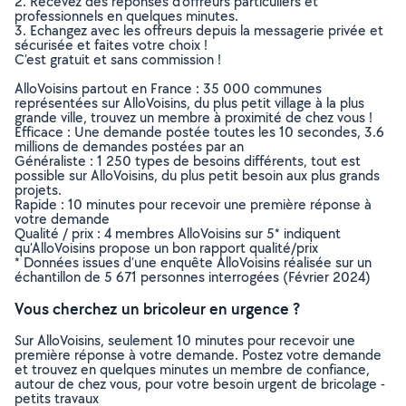
2. Recevez des réponses d’offreurs particuliers et
professionnels en quelques minutes.
3. Echangez avec les offreurs depuis la messagerie privée et
sécurisée et faites votre choix !
C’est gratuit et sans commission !
AlloVoisins partout en France : 35 000 communes
représentées sur AlloVoisins, du plus petit village à la plus
grande ville, trouvez un membre à proximité de chez vous !
Efficace : Une demande postée toutes les 10 secondes, 3.6
millions de demandes postées par an
Généraliste : 1 250 types de besoins différents, tout est
possible sur AlloVoisins, du plus petit besoin aux plus grands
projets.
Rapide : 10 minutes pour recevoir une première réponse à
votre demande
Qualité / prix : 4 membres AlloVoisins sur 5* indiquent
qu’AlloVoisins propose un bon rapport qualité/prix
* Données issues d’une enquête AlloVoisins réalisée sur un
échantillon de 5 671 personnes interrogées (Février 2024)
Vous cherchez un bricoleur en urgence ?
Sur AlloVoisins, seulement 10 minutes pour recevoir une
première réponse à votre demande. Postez votre demande
et trouvez en quelques minutes un membre de confiance,
autour de chez vous, pour votre besoin urgent de bricolage -
petits travaux