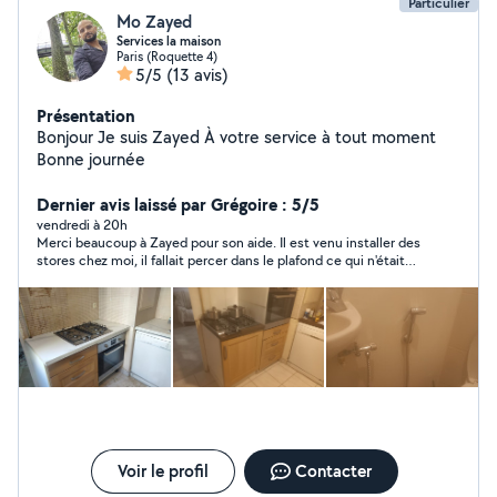
Particulier
Mo Zayed
Services la maison
Paris (Roquette 4)
5/5
(13 avis)
Présentation
Bonjour Je suis Zayed À votre service à tout moment
Bonne journée
Dernier avis laissé par Grégoire : 5/5
vendredi à 20h
Merci beaucoup à Zayed pour son aide. Il est venu installer des
stores chez moi, il fallait percer dans le plafond ce qui n'était
pas évident à réaliser. Il a effectué un super travail, très pro,
très précis avec le souci du détail et à un super tarif par rapport
à la mission. De plus Zayed était très sympathique. Je
recommande totalement.
Voir le profil
Contacter