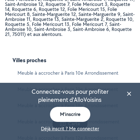
Saint-Ambroise 12, Roquette 7, Folie Mericourt 3, Roquette
14, Roquette 6, Roquette 12, Folie Mericourt 15, Folie
Mericourt 8, Sainte-Marguerite 12, Sainte-Marguerite 9, Saint-
Ambroise 11, Roquette 13, Sainte-Marguerite 2, Roquette 10,
Roquette 5, Folie Mericourt 13, Folie Mericourt 7, Saint-
Ambroise 10, Saint-Ambroise 3, Saint-Ambroise 6, Roquette
21, 75011) et aux alentours.
Villes proches
Meuble à accrocher à Paris 10e Arrondissement
Meuble à accrocher à Paris 19e Arrondissement
Connectez-vous pour profiter
pleinement d'AlloVoisins
Meuble à accrocher à Paris 18e Arrondissement
M'inscrire
Meuble à accrocher à Paris 20e Arrondissement
Carte
Déjà inscrit ? Me connecter
Meuble à accrocher à Paris 12e Arrondissement