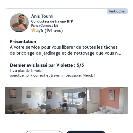
Particulier
Anis Toumi
Conducteur de travaux BTP
Paris (Combat 13)
5/5
(191 avis)
Présentation
A votre service pour vous libérer de toutes les tâches
de bricolage de jardinage et de nettoyage que vous ne
pouvez pas où vous n'aimez pas faire ,tous nos
intervenants trouve des solutions économiques et
Dernier avis laissé par Violette : 5/5
professionnels pour vous petit souci dans plusieurs
Il y a plus de 6 mois
ponctuel, prix correct et travail impeccable. Merck !
domaines (installation ,réparation, rénovation ,peinture
,plomberie ,électricité ,maçonnerie et prestation de
service .Notre objectif dépassé vos exigences notre but
la qualité est votre satisfaction