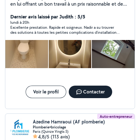
en lui offrant un bon travail à un prix raisonnable et de
bonne qualité et de gagner sa confiance afin de
conquérir un nouveau client nous sommes à votre
Dernier avis laissé par Judith : 5/5
service à toute moment n'hésitez pas à nous contacter
lundi à 20h
Excellente prestation. Rapide et soigneux. Nadir a su trouver
des solutions à toutes les petites complications d’installation
du claustra, même des murs pas droits! Et le résultat remplit
toutes mes exigences. Merci Nadir!
Voir le profil
Contacter
Auto-entrepreneur
Azedine Hamraoui (AF plomberie)
Plomberie+bricolage
Paris (Quinze Vingts 5)
4,8/5
(113 avis)