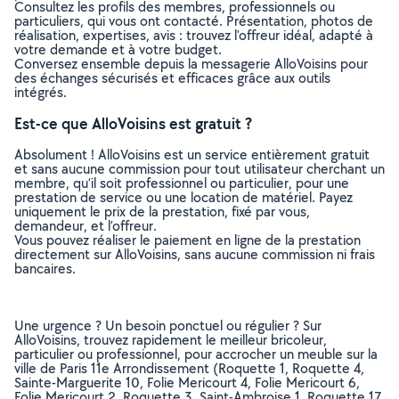
Consultez les profils des membres, professionnels ou
particuliers, qui vous ont contacté. Présentation, photos de
réalisation, expertises, avis : trouvez l'offreur idéal, adapté à
votre demande et à votre budget.
Conversez ensemble depuis la messagerie AlloVoisins pour
des échanges sécurisés et efficaces grâce aux outils
intégrés.
Est-ce que AlloVoisins est gratuit ?
Absolument ! AlloVoisins est un service entièrement gratuit
et sans aucune commission pour tout utilisateur cherchant un
membre, qu’il soit professionnel ou particulier, pour une
prestation de service ou une location de matériel. Payez
uniquement le prix de la prestation, fixé par vous,
demandeur, et l’offreur.
Vous pouvez réaliser le paiement en ligne de la prestation
directement sur AlloVoisins, sans aucune commission ni frais
bancaires.
Une urgence ? Un besoin ponctuel ou régulier ? Sur
AlloVoisins, trouvez rapidement le meilleur bricoleur,
particulier ou professionnel, pour accrocher un meuble sur la
ville de Paris 11e Arrondissement (Roquette 1, Roquette 4,
Sainte-Marguerite 10, Folie Mericourt 4, Folie Mericourt 6,
Folie Mericourt 2, Roquette 3, Saint-Ambroise 1, Roquette 17,