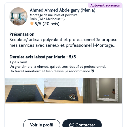
Auto-entrepreneur
Ahmed Ahmed Abdelgany (Menia)
Montage de meubles et peinture
Paris (Folie Mericourt 11)
5/5
(20 avis)
Présentation
Bricoleur/ artisan polyvalent et professionnel Je propose
mes services avec sérieux et professionnel 1-Montage
de meubles 2- accrochage tout type (étagère,
éléments,cadres, miroir....) 3-peinture 4 changement
Dernier avis laissé par Marie : 5/5
des serrures Le prix est raisonnable
Il y a 3 mois
Un grand merci à Ahmed, qui est très réactif et professionnel.
Un travail minutieux et bien réalisé, je recommande 🌟
Voir le profil
Contacter