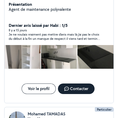
Présentation
Agent de maintenance polyvalente
Dernier avis laissé par Habi : 1/5
Il y a 15 jours
Je ne voulais vraiment pas mettre d’avis mais là j’ai pas le choix
du début à la fin un manque de respect il viens tard et termine
tôt tout ce qu’il fait il y avais rien de droit et il fait comme si
c’était moi je demander des modifications il ne gère pas du
tout les cuisines travail grossiers 4 meubles haut 4 meubles
bas qui ont durée 8JOURS tout les jours demain au final viens
vers les 18h il peut plus percer en sachant que je suis avec un
enfant de 4 ans sans cuisine a manger dehors pendant 8JOURS
pck rempli de poussière cuisine non achever et enceinte de
5mois et demi j’ai du poser des journées et je voyager ce qu’il a
fait frcht je ne pourrai pas le pardonnée et au bout de quelques
jours ttes les façades se dérègle les finitions sans
commentaire passez votre chemin si vs souhaitez faire une
Voir le profil
Contacter
cuisine
Particulier
Mohamed TAMADAS