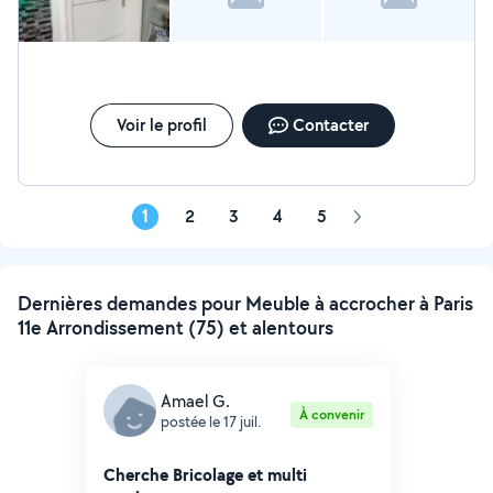
Voir le profil
Contacter
1
2
3
4
5
Page
suivante
Dernières demandes pour Meuble à accrocher à Paris
11e Arrondissement (75) et alentours
Amael G.
À convenir
postée le 17 juil.
Cherche Bricolage et multi