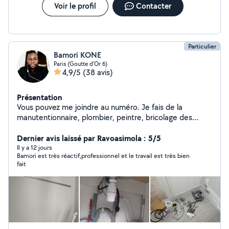
Voir le profil
Contacter
Particulier
Bamori KONE
Paris (Goutte d'Or 6)
4,9/5
(38 avis)
Présentation
Vous pouvez me joindre au numéro. Je fais de la
manutentionnaire, plombier, peintre, bricolage des
petits travaux et aide de déménagement et bricolage
de terace, ménage, jardinerie, ouverture des portes
Dernier avis laissé par Ravoasimola : 5/5
bloqué
Il y a 12 jours
Bamori est très réactif,professionnel et le travail est très bien
fait