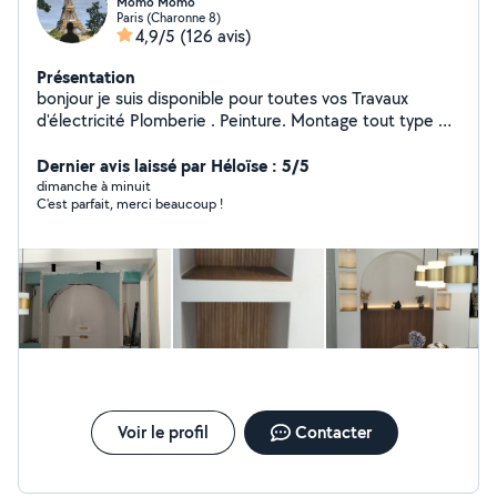
Momo Momo
Paris (Charonne 8)
4,9/5
(126 avis)
Présentation
bonjour je suis disponible pour toutes vos Travaux
d'électricité Plomberie . Peinture. Montage tout type de
meuble Cuisine équipée Une personne sérieuse et
dynamique
Dernier avis laissé par Héloïse : 5/5
dimanche à minuit
C'est parfait, merci beaucoup !
Voir le profil
Contacter