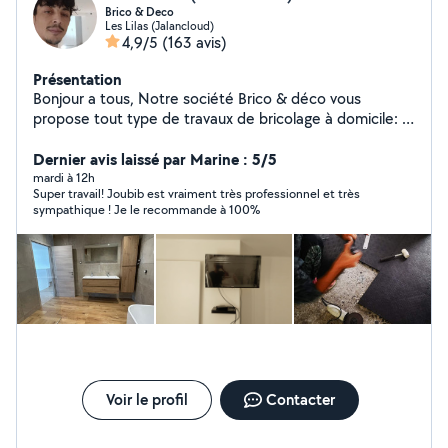
Brico & Deco
Les Lilas (Jalancloud)
4,9/5
(163 avis)
Présentation
Bonjour a tous, Notre société Brico & déco vous
propose tout type de travaux de bricolage à domicile: -
Montage de meuble ( installation de cuisine, etc) -
Décoration intérieur (fixation d'étagère, tableau, miroir
Dernier avis laissé par Marine : 5/5
etc...) -Électricité (installation de luminaire, prise,
mardi à 12h
Super travail! Joubib est vraiment très professionnel et très
interrupteur etc...) -Plomberie (tuyauterie PVC,
sympathique ! Je le recommande à 100%
robinetterie, vasque etc...) -Peinture et pose de papier
peint - Pose de carrelage - Jardinage ( nettoyage de
terrasse, pose et construction de terrasse en bois ou
en PVC..) -Tout autre travaux (j'étudie toutes les
demandes). Tarif: Sur devis Carmen et Reda
Brico&déco
Voir le profil
Contacter