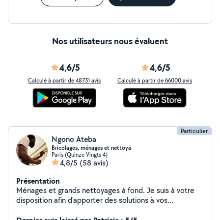
Nos utilisateurs nous évaluent
4,6/5
4,6/5
Calculé à partir de 48731 avis
Calculé à partir de 66000 avis
Particulier
Ngono Ateba
Bricolages, ménages et nettoya
Paris (Quinze Vingts 4)
4,8/5
(58 avis)
Présentation
Ménages et grands nettoyages à fond. Je suis à votre
disposition afin d'apporter des solutions à vos
problèmes de ménages et bricolages. En ce qui
concerne mes services sont: - peinture, -instalations