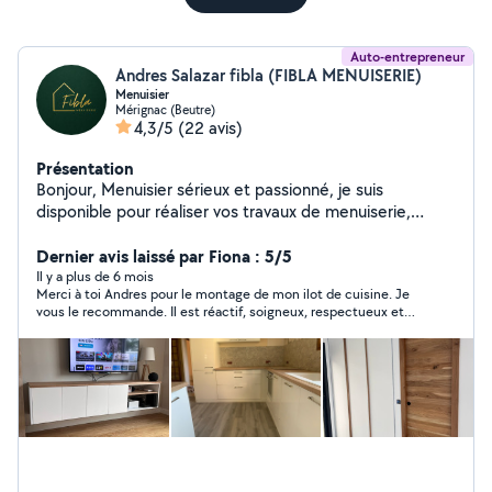
Auto-entrepreneur
Andres Salazar fibla (FIBLA MENUISERIE)
Menuisier
Mérignac (Beutre)
4,3/5
(22 avis)
Présentation
Bonjour, Menuisier sérieux et passionné, je suis
disponible pour réaliser vos travaux de menuiserie,
bricolage et aménagement intérieur et extérieur.
J'interviens notamment pour : Pose de cuisines Meubles
Dernier avis laissé par Fiona : 5/5
et rangements sur mesure Montage et ajustement de
Il y a plus de 6 mois
Merci à toi Andres pour le montage de mon ilot de cuisine. Je
meubles Pose de portes, fenêtres et volets Parquet,
vous le recommande. Il est réactif, soigneux, respectueux et
terrasses bois Travaux de finitions et peinture intérieure
efficace dans son travail. Super expérience et nous avons gardé
Appliqué, ponctuel et à l'écoute, je m'engage à fournir
ses coordonnés au besoin. Bonne continuation. Fiona et Yannys
un travail soigné, des solutions adaptées à vos besoins
et des tarifs justes. Chaque projet est réalisé avec
sérieux, qu'il s'agisse d'un petit dépannage ou d'un
aménagement plus complet.