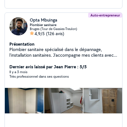
Auto-entrepreneur
Opta Mbuinga
Plombier sanitaire
Bruges (Tour de Gassies-Treulon)
4,9/5
(126 avis)
Présentation
Plombier sanitaire spécialisé dans le dépannage,
l'installation sanitaires. J'accompagne mes clients avec
sérieux et transparence. Chaque intervention est
réalisée avec soin, dans le respect des règles de l'art,
Dernier avis laissé par Jean Pierre : 5/5
afin de garantir un travail fiable et durable. Mon objectif
Il y a 3 mois
Très professionnel dans ses questions
est de proposer une solution adaptée à vos besoin,
avec un devis clair et sans mauvaise surprise. Disponible
24h/24 et 7j/7 Selon mes disponibilités.