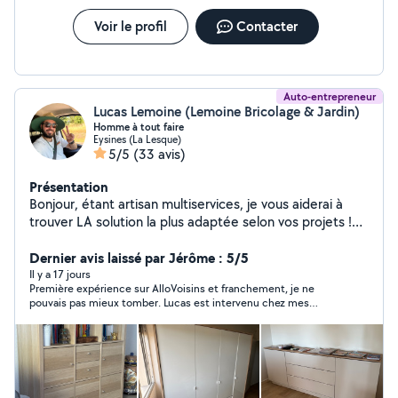
Voir le profil
Contacter
Auto-entrepreneur
Lucas Lemoine (Lemoine Bricolage & Jardin)
Homme à tout faire
Eysines (La Lesque)
5/5
(33 avis)
Présentation
Bonjour, étant artisan multiservices, je vous aiderai à
trouver LA solution la plus adaptée selon vos projets !
J'effectue régulièrement tout types de travaux, petits
et grands, comme par exemple : - montage de meubles
Dernier avis laissé par Jérôme : 5/5
en kit - pose de cuisine complète - pose de terrasse
Il y a 17 jours
Première expérience sur AlloVoisins et franchement, je ne
bois sur mesure - rénovation de salle de bain - pose de
pouvais pas mieux tomber. Lucas est intervenu chez mes
parquet - petits travaux d'électricité, plomberie ou
beaux-parents pour monter plusieurs meubles en kit achetés
menuiserie - installation de plafonnier - fixation
chez Conforama. Très réactif, ponctuel, sympathique, soigneux
d'étagères, meubles, miroirs, cadres.. - montage d'abri
et surtout très professionnel. Il avait estimé environ 4 heures
de travail, mais le chantier s’est finalement révélé plus long. Il a
de jardin - pose de carrelage, crédence cuisine/salle de
pourtant pris le temps de tout faire correctement, sans bâcler
bain - entretien de jardinage, tonte, taille d'arbustes,
le travail, avec beaucoup de sérieux. Le résultat est impeccable