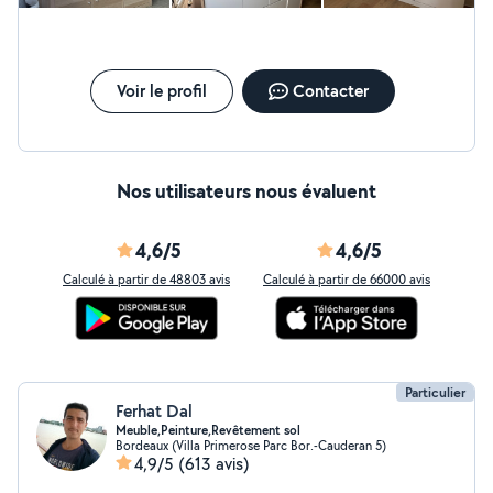
nettoyage de terrasse Au plaisir de vous rencontrer
et ma belle-mère est ravie. C’est suffisamment rare pour être
pour parler de vos projets !
souligné : quelqu’un de fiable, honnête et agréable. Je referai
appel à lui sans la moindre hésitation et je le recommande les
yeux fermés. Encore merci Lucas ! PS: je crois que vous avez
gagné un client de plus! 😊
Voir le profil
Contacter
Nos utilisateurs nous évaluent
4,6/5
4,6/5
Calculé à partir de 48803 avis
Calculé à partir de 66000 avis
Particulier
Ferhat Dal
Meuble,Peinture,Revêtement sol
Bordeaux (Villa Primerose Parc Bor.-Cauderan 5)
4,9/5
(613 avis)