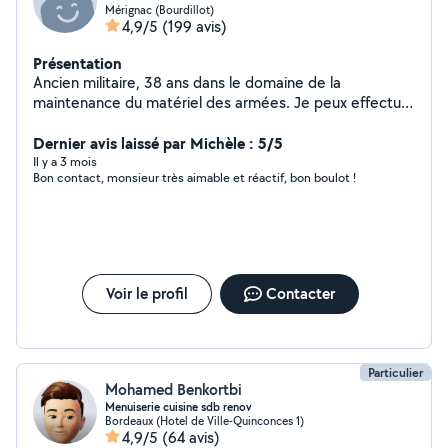
Mérignac (Bourdillot)
4,9/5
(199 avis)
Présentation
Ancien militaire, 38 ans dans le domaine de la
maintenance du matériel des armées. Je peux effectuer
petits travaux divers, bricolage, jardinage, évacuations
diverses et autres...Aide à la personne pour les
Dernier avis laissé par Michèle : 5/5
courses...
Il y a 3 mois
Bon contact, monsieur très aimable et réactif, bon boulot !
Voir le profil
Contacter
Particulier
Mohamed Benkortbi
Menuiserie cuisine sdb renov
Bordeaux (Hotel de Ville-Quinconces 1)
4,9/5
(64 avis)