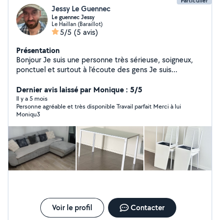
Particulier
Jessy Le Guennec
Le guennec Jessy
Le Haillan (Baraillot)
5/5
(5 avis)
Présentation
Bonjour Je suis une personne très sérieuse, soigneux,
ponctuel et surtout à l'écoute des gens Je suis
volontaire pour montage ou démontage de meuble (je
peux avoir le matériel) Espace vert Mettre des cadres
Dernier avis laissé par Monique : 5/5
Faire les courses M'occuper des animaux (chiens,
Il y a 5 mois
Personne agréable et très disponible Travail parfait Merci à lui
chats,..) Aide aux devoirs Merci de me contacter et de
Moniqu3
me donner la chance de vous aider Si tu as besoin
n'hésites pas
Voir le profil
Contacter