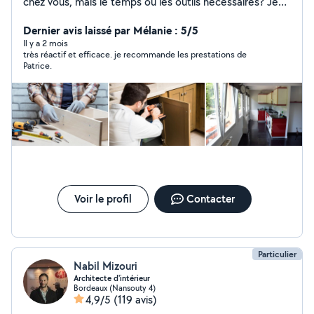
chez vous, mais le temps ou les outils nécessaires? Je
suis là pour vous aider ! Déplacement dans la Gironde
Dernier avis laissé par Mélanie : 5/5
Il y a 2 mois
très réactif et efficace. je recommande les prestations de
Patrice.
Voir le profil
Contacter
Particulier
Nabil Mizouri
Architecte d'intérieur
Bordeaux (Nansouty 4)
4,9/5
(119 avis)