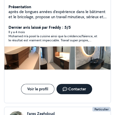
Présentation
après de longues années d'expérience dans le bâtiment
et le bricolage, propose un travail minutieux, sérieux et
précis, poseur cuisine confirmé, menuiserie, peinture,
tapisserie, parquet, aménagement cuisine, placards,
Dernier avis laissé par Freddy : 5/5
meuble, électricité, plomberie, Bricolage Je peux vous
Il y a 4 mois
Mohamed m’a posé la cuisine ainsi que la crédence/faïence, et
accompagner pendant votre projet pour vous conseiller
le résultat est vraiment impeccable. Travail super propre,
(diplôme études bâtiment) et vous faire des économies
attentif et très professionnel. Il prend le temps de bien faire les
N'hésitez pas à me contacter
choses et le rendu final est top. Je le recommande vivement !
Voir le profil
Contacter
Particulier
Fares Zeghdoud