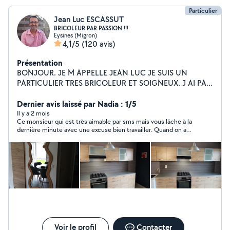
Particulier
Jean Luc ESCASSUT
BRICOLEUR PAR PASSION !!!
Eysines (Migron)
4,1/5
(120 avis)
Présentation
BONJOUR. JE M APPELLE JEAN LUC JE SUIS UN
PARTICULIER TRES BRICOLEUR ET SOIGNEUX. J AI PAS
MAL D OUTILLAGE.JE PROPOSE MES SERVICES EN
BRICOLAGE ET PETIT TRAVAUX PETITE PLOMBERIE ET
Dernier avis laissé par Nadia : 1/5
ENLEVEMENT DE DECHETS VERTS ET
Il y a 2 mois
Ce monsieur qui est très aimable par sms mais vous lâche à la
GRAVATS.PASSAGE DE TONDEUSE. ENORMEMENT DE
dernière minute avec une excuse bien travailler. Quand on a
CONNAISSANCES EN ÉLECTRICITÉ. MONTAGE DE
fait une garde de nuit de 12h et qu’on l’attend en ayant tout
MEUBLES. MONTAGE DE CUISINE ET DE SALLE DE
préparer à disposition puis qu’il met un plan c’est
BAIN.
INADMISSIBLE ! J’aurai dû écouter les autres avis
Voir le profil
Contacter