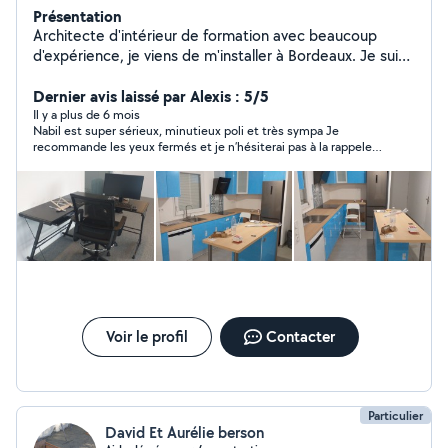
Présentation
Architecte d'intérieur de formation avec beaucoup
d'expérience, je viens de m'installer à Bordeaux. Je suis
très bricoleur et je peux vous aider et vous conseiller
dans tous vos petits travaux.
Dernier avis laissé par Alexis : 5/5
Il y a plus de 6 mois
Nabil est super sérieux, minutieux poli et très sympa Je
recommande les yeux fermés et je n’hésiterai pas à la rappeler
pour d autres travaux Merci encore Nabil
Voir le profil
Contacter
Particulier
David Et Aurélie berson