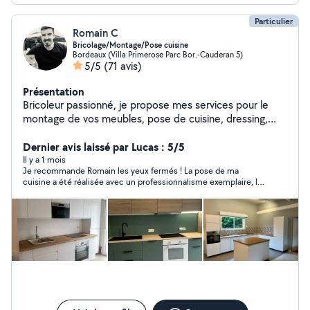
Particulier
Romain C
Bricolage/Montage/Pose cuisine
Bordeaux (Villa Primerose Parc Bor.-Cauderan 5)
5/5
(71 avis)
Présentation
Bricoleur passionné, je propose mes services pour le
montage de vos meubles, pose de cuisine, dressing,
parquet et petits travaux intérieur/extérieur.
Récemment diplômé en construction bois, j'étudie vos
Dernier avis laissé par Lucas : 5/5
projets d'abri de jardin, dépendance, terrasse, clôture
Il y a 1 mois
Je recommande Romain les yeux fermés ! La pose de ma
cuisine a été réalisée avec un professionnalisme exemplaire, le
travail est impeccable et très soignée. En plus de la qualité de
son travail il a été d’une ponctualité irréprochable, très organisé
et à l’écoute tout au long de la pose. Je suis pleinement
satisfait de ma cuisine !