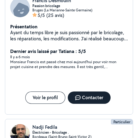
Francis Desmoulin
Passion bricolage
Bruges (La Marianne-Sainte Germaine)
5/5
(25 avis)
Présentation
Ayant du temps libre je suis passionné par le bricolage,
les réparations, les modifications. J'ai réalisé beaucoup
de travaux dans notre maison : - construction poteaux
béton pour pose portillon et portail par exemple. - pose
Dernier avis laissé par Tatiana : 5/5
de dallage sur la terrasse - travaux de rénovation
Il y a 6 mois
Monsieur Francis est passé chez moi aujourd’hui pour voir mon
électrique - ponçage des murs intérieurs et peinture -
projet cuisine et prendre des mesures. Il est très gentil,
pose meuble de cuisine haut et bas - aménagement
respectueux et professionnel. Il a surtout trouvé une solution
complet d'un cellier - montage de meuble de cuisine -
pour mon lave-vaisselle qui ne rentrait pas sous le plan de
découpe de plan de travail de cuisine -...
travail : il a retiré la tête du lave-vaisselle afin que ça rentre
correctement. Déplacement gratuit et aide précieuse. Je
recommande à 100%, merci encore
Voir le profil
Contacter
Particulier
Nadji Fedila
Électricien - Bricolage .
Bordeaux (Saint-Bruno-Saint-Victor 2)