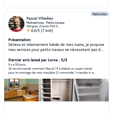
Particulier
Pascal Villedieu
Multiservices - Petits travaux
Mérignac (Centre-Ville 1)
4,6/5
(7 avis)
Présentation
Sérieux et relativement habile de mes mains, je propose
mes services pour petits travaux ne nécessitant pas de
port de charges trop lourdes du type montage de
meubles, aménagement intérieur (peinture, tapisserie,
Dernier avis laissé par Lorna : 5/5
sol,...), entretien extérieur,... Étudie toute proposition
Il y a 18 jours
Je recommande vivement Pascal ! Il a réalisé un super travail
pour le montage de mes meubles (1 commode, 1 meuble tv et
un canapé) : sérieux, efficace, ponctuel et très soigneux. Tout
a été parfaitement monté et sans aucun souci. Vous pouvez
faire appel à lui les yeux fermés. Merci encore Pascal !