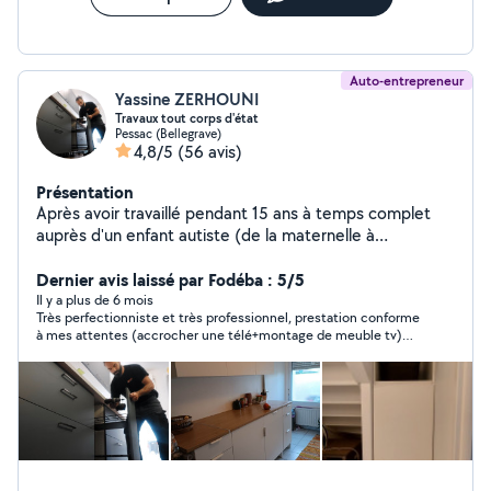
Auto-entrepreneur
Yassine ZERHOUNI
Travaux tout corps d'état
Pessac (Bellegrave)
4,8/5
(56 avis)
Présentation
Après avoir travaillé pendant 15 ans à temps complet
auprès d'un enfant autiste (de la maternelle à
l'université) j'ai entrepris une reconversion Je suis
passionné, perfectionniste, et sérieux!! Je dispose de
Dernier avis laissé par Fodéba : 5/5
tout les outils nécessaires pour effectuer vos petits et
Il y a plus de 6 mois
Très perfectionniste et très professionnel, prestation conforme
gros travaux. Je peux aider et partager avec vous mon
à mes attentes (accrocher une télé+montage de meuble tv)
savoir-faire en : -Peinture -Pose de cuisines -Plomberie -
N’hésitez pas à le contacter
Revêtement de sol -Terasses -Pergola -Agencement sur
mesure -Jardinage -Montage de meubles -
Déménagement -Mécanique automobile etc Je reste à
votre disposition pour tout renseignements et/ou
questions Au plaisir d'échanger avec vous