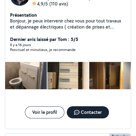
4,9/5
(110 avis)
Présentation
Bonjour, je peux intervenir chez vous pour tout travaux
et dépannage électriques ( création de prises et
interrupteurs, installation et branchement de four -
plaque chauffante - hotte , installation de
Dernier avis laissé par Tom : 5/5
suspension,d'appliques et de chauffage électrique ),
Il y a 16 jours
Ponctuel et minutieux, je recommande
j'effectue aussi tout travaux de bricolage et montage de
meubles - je suis sérieux, rigoureux et surtout avec des
prix raisonnable. Vous pouvez me contacter en direct au
06-87-43-54-04 pour tout vos besoins. Merci d'avance
pour votre confiance.
Voir le profil
Contacter