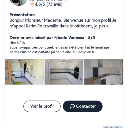
4,8/5
(73 avis)
Présentation
Bonjour Monsieur Madame, Bienvenue sur mon profil Je
m'appel Karim Je travaille dans le bâtiment, je peux
réaliser vos projet grâce à mes compétences dans
différents métier ( peinture, étanchéité, enduits, Placo ,
Dernier avis laissé par Nicole Vanessa : 5/5
menuiserie, montage de meuble , pose de porte ,
Hier à 21h
Super sympa, très ponctuel, le travail a été bien fait le montage
cuisine , espace vert , clôture, carrelage ) Merci de
de ma cuisine est parfaite j’ai rien à dire. Du coup on le
votre Attention
rappellera pour notre salle de bain. ☺️
Voir le profil
Contacter