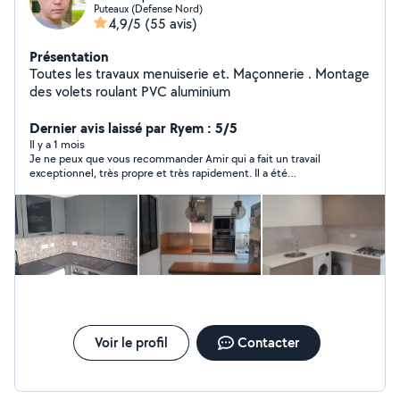
Puteaux (Defense Nord)
4,9/5
(55 avis)
Présentation
Toutes les travaux menuiserie et. Maçonnerie . Montage
des volets roulant PVC aluminium
Dernier avis laissé par Ryem : 5/5
Il y a 1 mois
Je ne peux que vous recommander Amir qui a fait un travail
exceptionnel, très propre et très rapidement. Il a été
d’excellent conseil. Je lui ai déjà demandé de revenir pour mes
autres travaux. N’hésitez pas a le contacter!
Voir le profil
Contacter