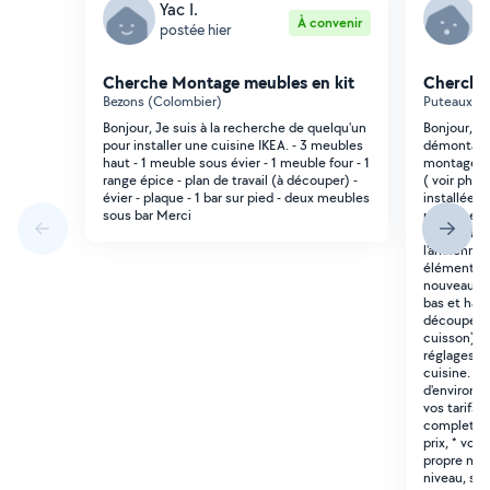
Yac I.
Y
À convenir
postée hier
p
Cherche Montage meubles en kit
Cherche
Bezons (Colombier)
Puteaux (W
Bonjour, Je suis à la recherche de quelqu'un
Bonjour, je
pour installer une cuisine IKEA. - 3 meubles
démontage 
haut - 1 meuble sous évier - 1 meuble four - 1
montage de
range épice - plan de travail (à découper) -
( voir phot
évier - plaque - 1 bar sur pied - deux meubles
installée e
sous bar Merci
m de meubl
comprendra
l'ancienne 
éléments s
nouveaux c
bas et haut
découpes n
cuisson), *
réglages, 
cuisine. La
d'environ 8
vos tarifs
complet, *
prix, * vos 
propre mat
niveau, sci