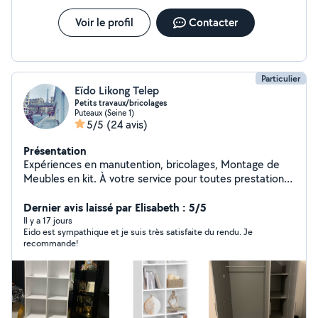
Entretien, nettoyage & Jardinage Manutention et
déménagement. Informatique & Web Dépannage,
Voir le profil
Contacter
installation, optimisation, réparation d'appareils et
objets connectés. Réparation de vélos, jouets et divers
objets. Autres services... Sérieux, Satisfaction,
Pédagogie, Efficacité et Polyvalence. Merci !!!
Particulier
Eïdo Likong Telep
Petits travaux/bricolages
Puteaux (Seine 1)
5/5
(24 avis)
Présentation
Expériences en manutention, bricolages, Montage de
Meubles en kit. À votre service pour toutes prestations.
Efficacité / Respect / Bienveillance
Dernier avis laissé par Elisabeth : 5/5
Il y a 17 jours
Eido est sympathique et je suis très satisfaite du rendu. Je
recommande!