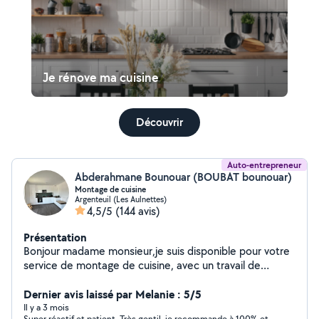
Je rénove ma cuisine
Découvrir
Auto-entrepreneur
Abderahmane Bounouar (BOUBAT bounouar)
Montage de cuisine
Argenteuil (Les Aulnettes)
4,5/5
(144 avis)
Présentation
Bonjour madame monsieur,je suis disponible pour votre
service de montage de cuisine, avec un travail de
qualité supérieure,merci de me contacter cordialement.
Dernier avis laissé par Melanie : 5/5
Il y a 3 mois
Super réactif et patient. Très gentil, je recommande à 100% et