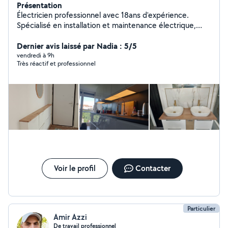
Présentation
Électricien professionnel avec 18ans d'expérience.
Spécialisé en installation et maintenance électrique,
caméra de surveillance. Réseau informatiques et
centrales d'alarme. Travail soigné, sérieux et respect
Dernier avis laissé par Nadia : 5/5
des délais.
vendredi à 9h
Très réactif et professionnel
Voir le profil
Contacter
Particulier
Amir Azzi
De travail professionnel