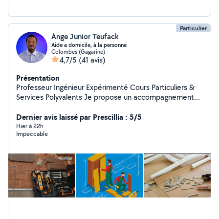
Particulier
Ange Junior Teufack
Aide a domicile, à la personne
Colombes (Gagarine)
4,7/5
(41 avis)
Présentation
Professeur Ingénieur Expérimenté Cours Particuliers &
Services Polyvalents Je propose un accompagnement
adapté, satisfaisant et polyvalent, pour l'école ou les
besoins du quotidien. Cours particuliers (Primaire
Dernier avis laissé par Prescillia : 5/5
Terminale)
Hier à 22h
Impeccable
Maths/Physique/Chimie/Français/SVT/Technologie/Infor
matique/Programmation. (Méthodes : Soutien scolaire,
aide aux devoirs, révisions, coaching, méthodologie,
adaptation aux besoins de l'élève). Services à la
personne & Aide à domicile Accompagnement,
assistance pratique et aide quotidienne. Bricolage &
Petits travaux Montage de meubles, réparations,
peinture, petits aménagements, décoration et
aménagement intérieur. Dessin / Design / Arts / DIY