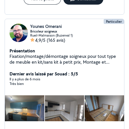
Particulier
Younes Omerani
Bricoleur soigneux
Rueil-Malmaison (Buzenval 1)
4,9/5
(165 avis)
Présentation
Fixation/montage/démontage soigneux pour tout type
de meuble en kit/sans kit à petit prix, Montage et
fixation Meuble cuisine petits travaux de bricolage ,
fixation , l'ajout des prises , tirage des câbles , fixation
Dernier avis laissé par Souad : 5/5
des suspensions et appliques ..... 15 ans d'expérience...
Il y a plus de 6 mois
Très bien
à votre service 7/ 7.