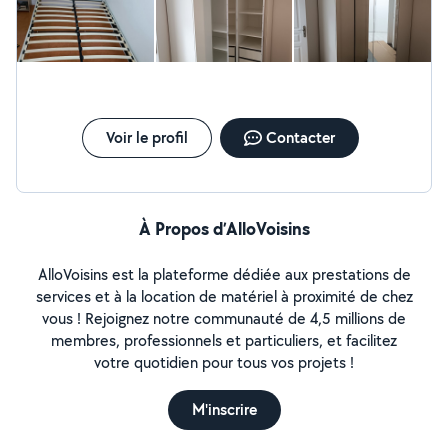
palissades Bricolage & Aménagement intérieur ·
Montage et démontage de tous types de meubles ·
Installations diverses : cuisine, étagères, cadres,
luminaires, bibliothèques · Travaux de peinture et
rafraîchissement de pièces · Aide au déménagement +
installation Pourquoi faire appel à moi ? · Travail soigné
et fiable · Polyvalence pour tous vos petits travaux ·
Voir le profil
Contacter
Conseils personnalisés selon vos besoin Contactez moi
à votre convenance : Zéro six, Soixante-et-un, Quatre-
vingts, Soixante-cinq, Soixante-neuf
À Propos d’AlloVoisins
AlloVoisins est la plateforme dédiée aux prestations de
services et à la location de matériel à proximité de chez
vous ! Rejoignez notre communauté de 4,5 millions de
membres, professionnels et particuliers, et facilitez
votre quotidien pour tous vos projets !
M'inscrire