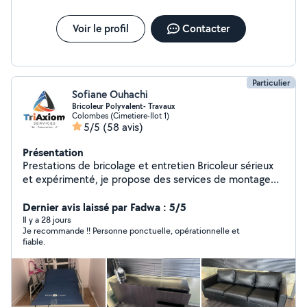
Voir le profil
Contacter
Particulier
Sofiane Ouhachi
Bricoleur Polyvalent- Travaux
Colombes (Cimetiere-Ilot 1)
5/5
(58 avis)
Présentation
Prestations de bricolage et entretien Bricoleur sérieux
et expérimenté, je propose des services de montage
de meubles, travaux de bricolage général, peinture
intérieure, pose de revêtements de murs et de sols,
Dernier avis laissé par Fadwa : 5/5
ainsi que le nettoyage et l'entretien d'espaces intérieurs
Il y a 28 jours
Je recommande !! Personne ponctuelle, opérationnelle et
et extérieurs. Travail soigné, respect des délais, devis
fiable.
clair et rapide.