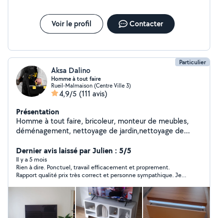
Voir le profil
Contacter
Particulier
Aksa Dalino
Homme à tout faire
Rueil-Malmaison (Centre Ville 3)
4,9/5
(111 avis)
Présentation
Homme à tout faire, bricoleur, monteur de meubles,
déménagement, nettoyage de jardin,nettoyage de
terasse et balcon avec le karcher, petites bricoles
(électricité, peinture, nettoyage de cave, grenier...),
Dernier avis laissé par Julien : 5/5
débouchage évier, douche et toilettes, disponible ,
Il y a 5 mois
Rien à dire. Ponctuel, travail efficacement et proprement.
méticuleux et efficace.
Rapport qualité prix très correct et personne sympathique. Je
recommande Aksa sans aucun hésitation.