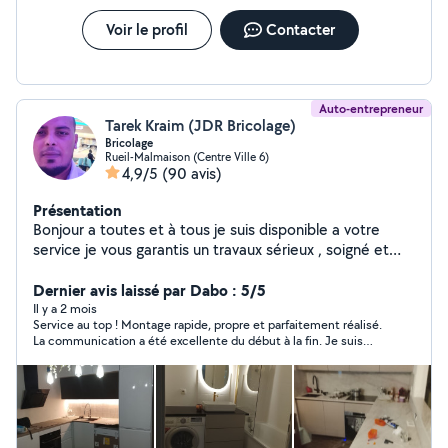
Voir le profil
Contacter
Auto-entrepreneur
Tarek Kraim (JDR Bricolage)
Bricolage
Rueil-Malmaison (Centre Ville 6)
4,9/5
(90 avis)
Présentation
Bonjour a toutes et à tous je suis disponible a votre
service je vous garantis un travaux sérieux , soigné et
efficace avec une vraie attention aux détails , N'hésitez
pas à me contacter
Dernier avis laissé par Dabo : 5/5
Il y a 2 mois
Service au top ! Montage rapide, propre et parfaitement réalisé.
La communication a été excellente du début à la fin. Je suis
entièrement satisfait et recommande à 100 %.