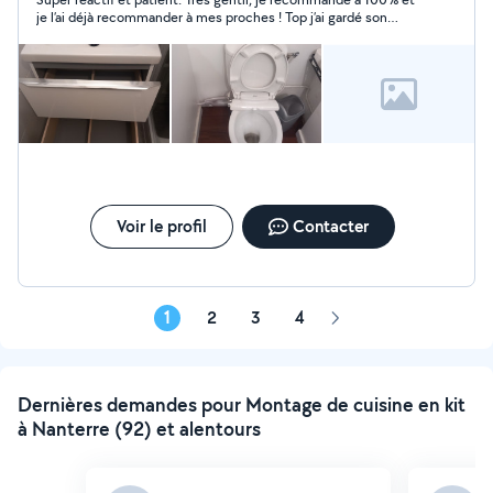
je l’ai déjà recommander à mes proches ! Top j’ai gardé son
numéro pour le rappeler pour d’autres prestations. Merci pour
le travail
Voir le profil
Contacter
1
2
3
4
Page
suivante
Dernières demandes pour Montage de cuisine en kit
à Nanterre (92) et alentours