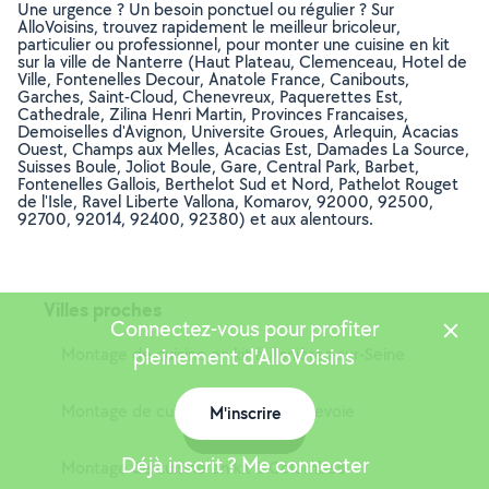
Une urgence ? Un besoin ponctuel ou régulier ? Sur
AlloVoisins, trouvez rapidement le meilleur bricoleur,
particulier ou professionnel, pour monter une cuisine en kit
sur la ville de Nanterre (Haut Plateau, Clemenceau, Hotel de
Ville, Fontenelles Decour, Anatole France, Canibouts,
Garches, Saint-Cloud, Chenevreux, Paquerettes Est,
Cathedrale, Zilina Henri Martin, Provinces Francaises,
Demoiselles d'Avignon, Universite Groues, Arlequin, Acacias
Ouest, Champs aux Melles, Acacias Est, Damades La Source,
Suisses Boule, Joliot Boule, Gare, Central Park, Barbet,
Fontenelles Gallois, Berthelot Sud et Nord, Pathelot Rouget
de l'Isle, Ravel Liberte Vallona, Komarov, 92000, 92500,
92700, 92014, 92400, 92380) et aux alentours.
Villes proches
Connectez-vous pour profiter
Montage de cuisine en kit à Asnières-sur-Seine
pleinement d'AlloVoisins
Montage de cuisine en kit à Courbevoie
M'inscrire
Carte
Déjà inscrit ? Me connecter
Montage de cuisine en kit à Colombes