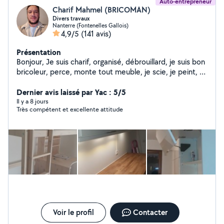
Auto-entrepreneur
Charif Mahmel (BRICOMAN)
Divers travaux
Nanterre (Fontenelles Gallois)
4,9/5
(141 avis)
Présentation
Bonjour, Je suis charif, organisé, débrouillard, je suis bon
bricoleur, perce, monte tout meuble, je scie, je peint, et
customise, rénove des meubles que vous voulez plus
(coupe, peint, ajout d'élément...). -montage cuisine -
Dernier avis laissé par Yac : 5/5
montage meuble. Tout genre de petit travaux -peinture
Il y a 8 jours
Très compétent et excellente attitude
générale. Papier peint Pose atoil de verre N'hésiter pas
à me contacter voici mon numéro zéro six cinquante et
un vingt_huit cinquante deux vingt_sept
Voir le profil
Contacter