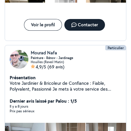
Voir le profil
Contacter
Particulier
Mourad Nafa
Peinture - Rénov - Jardinage
Houilles (Reveil Matin)
4,9/5
(69 avis)
Présentation
Votre Jardinier & Bricoleur de Confiance : Fiable,
Polyvalent, Passionné Je mets à votre service des
années de passion pour le jardinage et le bricolage,
avec un sens du détail et un goût du travail bien fait.
Dernier avis laissé par Palou : 1/5
Jardinage & Aménagement extérieur · Tonte, taille de
Il y a 8 jours
Prix pas sérieux
haies, désherbage, nettoyage et entretien complet ·
Préparation du sol, plantations, petits travaux horticoles
· Création et aménagement d'espaces verts sur-mesure
· Elagage d'arbres · Pose de clôtures, grillages,