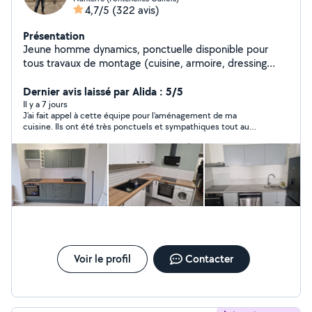
4,7/5
(322 avis)
Présentation
Jeune homme dynamics, ponctuelle disponible pour
tous travaux de montage (cuisine, armoire, dressing
table.. etc) veuillez me contacter
Dernier avis laissé par Alida : 5/5
Il y a 7 jours
J’ai fait appel à cette équipe pour l’aménagement de ma
cuisine. Ils ont été très ponctuels et sympathiques tout au
long du projet. Le travail a été très bien réalisé : ils ont su
adapter le plan de la cuisine pour la rendre plus pratique au
quotidien. Ils ont également fait preuve de patience et m’ont
donné de précieux conseils. Je suis très satisfaite du résultat
et je les recommande sans hésitation. Je referai d’ailleurs appel
à eux prochainement pour la cuisine de ma sœur.
Voir le profil
Contacter