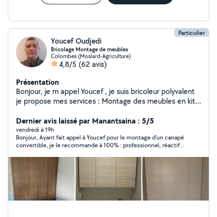
Particulier
Youcef Oudjedi
Bricolage Montage de meubles
Colombes (Moslard-Agriculture)
4,8/5
(62 avis)
Présentation
Bonjour, je m appel Youcef , je suis bricoleur polyvalent
je propose mes services : Montage des meubles en kit
et démontage Et tout ce qui est fixation on mûre
comme les cadres et tringle de rideau....
Dernier avis laissé par Manantsaina : 5/5
vendredi à 19h
Bonjour, Ayant fait appel à Youcef pour le montage d'un canapé
convertible, je le recommande à 100% : professionnel, réactif
et aimable.