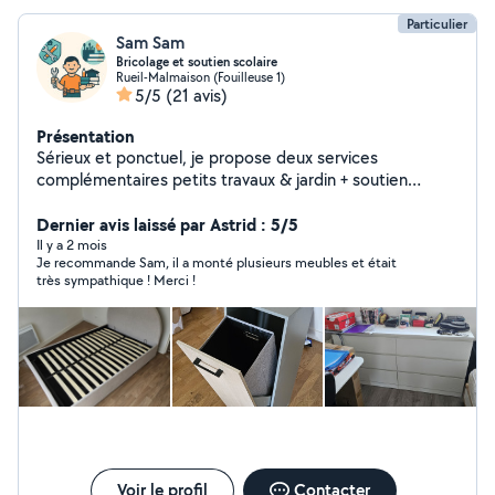
Particulier
Sam Sam
Bricolage et soutien scolaire
Rueil-Malmaison (Fouilleuse 1)
5/5
(21 avis)
Présentation
Sérieux et ponctuel, je propose deux services
complémentaires petits travaux & jardin + soutien
scolaire . Bricolage & jardinage: montage de meubles,
pose d'étagères/tringles, petite peinture, changement
Dernier avis laissé par Astrid : 5/5
de luminaires/robinetterie simple, fixation TV,
Il y a 2 mois
Je recommande Sam, il a monté plusieurs meubles et était
rebouchage, tonte, désherbage, taille légère, arrosage...
très sympathique ! Merci !
Soutien scolaire : mathématiques, physique-
chimie,français...
Voir le profil
Contacter