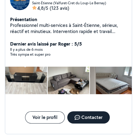
Saint-Étienne (Valfuret-Cret du Loup-Le Bernay)
4,8/5
(123 avis)
Présentation
Professionnel multi-services à Saint-Étienne, sérieux,
réactif et minutieux. Intervention rapide et travail
soigné. Je vous accompagne pour tous vos besoins du
quotidien : Bricolage & travaux Petits travaux tous corps
Dernier avis laissé par Roger : 5/5
d'état Pose de parquet flottant Pose de portes
Il y a plus de 6 mois
Très sympa et super pro
coulissantes Toile de verre & peinture Électricité
Installation de luminaires Remplacement prises &
interrupteurs Aménagement & mobilier Montage de
meubles Livraison meubles & électroménager Services
pratiques Aide au déménagement Extérieur & entretien
Tonte, débroussaillage, taille de haies Nettoyage
extérieur (maison, terrain, cave, cimetière) Travail
propre et soigné Ponctuel et à l'écoute Disponible
rapidement Devis gratuit Contactez-moi pour toute
demande, réponse rapide garantie !
Voir le profil
Contacter