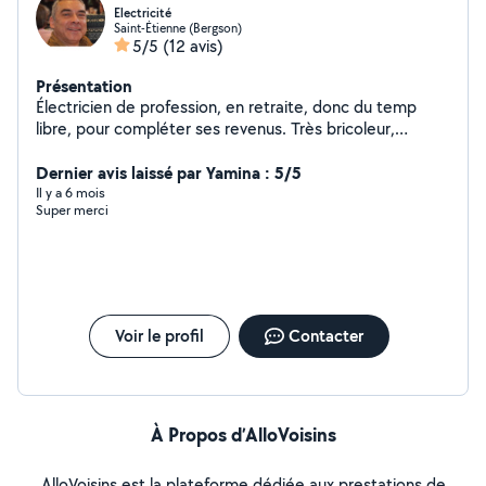
Electricité
Saint-Étienne (Bergson)
5/5
(12 avis)
Présentation
Électricien de profession, en retraite, donc du temp
libre, pour compléter ses revenus. Très bricoleur,
surtout en menuiserie. Du matériel a disposition.
Dernier avis laissé par Yamina : 5/5
Il y a 6 mois
Super merci
Voir le profil
Contacter
À Propos d’AlloVoisins
AlloVoisins est la plateforme dédiée aux prestations de