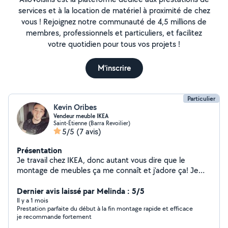
services et à la location de matériel à proximité de chez
vous ! Rejoignez notre communauté de 4,5 millions de
membres, professionnels et particuliers, et facilitez
votre quotidien pour tous vos projets !
M'inscrire
Particulier
Kevin Oribes
Vendeur meuble IKEA
Saint-Étienne (Barra Revoilier)
5/5
(7 avis)
Présentation
Je travail chez IKEA, donc autant vous dire que le
montage de meubles ça me connaît et j'adore ça! Je
suis bricoleur, je peux réaliser toute sorte de travaux
ainsi que de l'entretien extérieur. Je peux également
Dernier avis laissé par Melinda : 5/5
vous faire le ménage, vos courses, m'occuper de vos
Il y a 1 mois
Prestation parfaite du début à la fin montage rapide et efficace
animaux etc
je recommande fortement