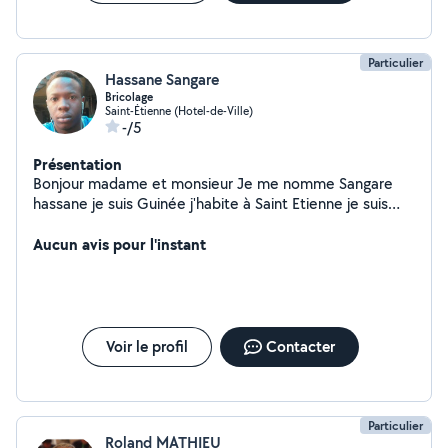
Particulier
Hassane Sangare
Bricolage
Saint-Étienne (Hotel-de-Ville)
-/5
Présentation
Bonjour madame et monsieur Je me nomme Sangare
hassane je suis Guinée j'habite à Saint Etienne je suis
disponible pour les travaux manutentionnaire et
bricolage montage des meubles
Aucun avis pour l'instant
Voir le profil
Contacter
Particulier
Roland MATHIEU