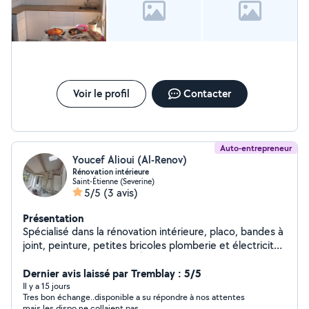
Voir le profil
Contacter
Auto-entrepreneur
Youcef Alioui (Al-Renov)
Rénovation intérieure
Saint-Étienne (Severine)
5/5
(3 avis)
Présentation
Spécialisé dans la rénovation intérieure, placo, bandes à
joint, peinture, petites bricoles plomberie et électricité,
revêtement de vos sols. À votre service. Travail propre,
devis gratuit.
Dernier avis laissé par Tremblay : 5/5
Il y a 15 jours
Tres bon échange..disponible a su répondre à nos attentes
mais les dispo ne collaient pas.