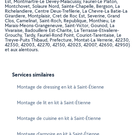
Est, Montmartre-Le Devey-Malacussy, Fauriel-Le Platon,
Montchovet, Solaure Nord, Sainte-Chapelle, Bergson, La
Richelandiere, Centre Deux-Trefilerie, La Chevre-La Batie-La
Girardiere, Montplaisir, Cret de Roc Est, Severine, Grand
Clos, Camelinat, Saint-Roch, Republique, Monthieu, Le
Marais-Meons-Grangeneuve, Saint-Victor, Gounod, La
Vivaraise, Badouillere Est-Charite, La Terrasse-Etivaliere-
Grouchy, Tardy, Fauriel-Rond Point, Couriot-Tarentaise, Le
Treyve-Puits Thibaud, Prefecture, Montat-La Verrerie, 42230,
42350, 42003, 42270, 42150, 42023, 42007, 42650, 42950)
et aux alentours.
Services similaires
Montage de dressing en kit à Saint-Étienne
Montage de lit en kit à Saint-Étienne
Montage de cuisine en kit à Saint-Étienne
Montage d'armoire en kit à Saint-Étienne