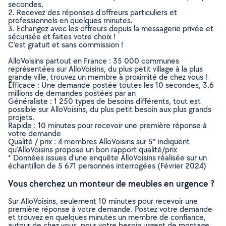
secondes.
2. Recevez des réponses d’offreurs particuliers et
professionnels en quelques minutes.
3. Echangez avec les offreurs depuis la messagerie privée et
sécurisée et faites votre choix !
C’est gratuit et sans commission !
AlloVoisins partout en France : 35 000 communes
représentées sur AlloVoisins, du plus petit village à la plus
grande ville, trouvez un membre à proximité de chez vous !
Efficace : Une demande postée toutes les 10 secondes, 3.6
millions de demandes postées par an
Généraliste : 1 250 types de besoins différents, tout est
possible sur AlloVoisins, du plus petit besoin aux plus grands
projets.
Rapide : 10 minutes pour recevoir une première réponse à
votre demande
Qualité / prix : 4 membres AlloVoisins sur 5* indiquent
qu’AlloVoisins propose un bon rapport qualité/prix
* Données issues d’une enquête AlloVoisins réalisée sur un
échantillon de 5 671 personnes interrogées (Février 2024)
Vous cherchez un monteur de meubles en urgence ?
Sur AlloVoisins, seulement 10 minutes pour recevoir une
première réponse à votre demande. Postez votre demande
et trouvez en quelques minutes un membre de confiance,
autour de chez vous, pour votre besoin urgent de montage