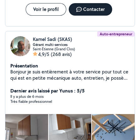
Voir le profil
Contacter
Auto-entrepreneur
Kamel Sadi (SKAS)
Gérant multi-services
Saint-Étienne (Grand Clos)
4,9/5
(268 avis)
Présentation
Bonjour je suis entièrement à votre service pour tout ce
qui est en petite mécanique auto, entretien, je possède
le matériel, je fais également les travaux extérieur et
intérieur de votre habitation, je propose mes services
Dernier avis laissé par Yunus : 5/5
en déménagement .
Il y a plus de 6 mois
Très fiable professionnel