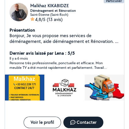
Particulier
Malkhaz KIKABIDZE
Déménagement et Rénovation
Saint-Étienne (Saint-Roch)
4,8/5
(13 avis)
Présentation
Bonjour, Je vous propose mes services de
déménagement, aide déménagement et Rénovation. Je
vous offre un service de qualité à un tarif compétitif.
N'hésitez pas à me contacter pour un devis ou pour
Dernier avis laissé par Lena : 5/5
toute question. Cordialement
Il y a 6 mois
Personne très professionnelle, ponctuelle et efficace. Mon
meuble TV a été monté rapidement et parfaitement. Travail
soigné, je recommande vivement ! Merci malkhaz
Voir le profil
Contacter