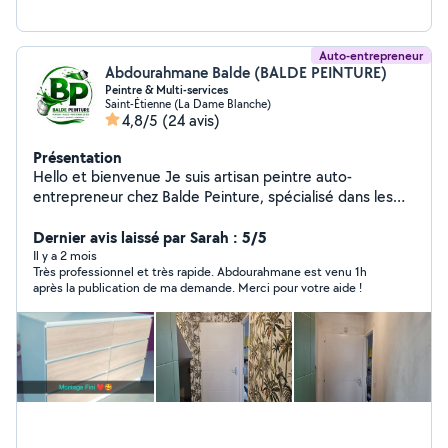
Auto-entrepreneur
Abdourahmane Balde (BALDE PEINTURE)
Peintre & Multi-services
Saint-Étienne (La Dame Blanche)
4,8/5
(24 avis)
Présentation
Hello et bienvenue Je suis artisan peintre auto-
entrepreneur chez Balde Peinture, spécialisé dans les
travaux de peinture et la rénovation intérieure.
Passionné par mon métier, je réalise des travaux soignés
Dernier avis laissé par Sarah : 5/5
avec sérieux et professionnalisme afin de garantir un
Il y a 2 mois
Très professionnel et très rapide. Abdourahmane est venu 1h
résultat propre et durable. Mes prestations : Peinture
après la publication de ma demande. Merci pour votre aide !
murs et plafonds Pose de papier peint Rénovation
intérieure Pose de sol PVC Petits travaux de placo
Montage de meubles et petits travaux divers Je reste à
l'écoute de chaque projet et peux me déplacer
rapidement pour établir un devis adapté à vos besoins.
Au plaisir de collaborer avec vous