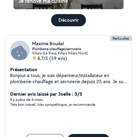
Je rénove ma cuisine
Découvrir
Particulier
Maxime Boudal
Plomberie-chauffage/serrurerie
Villars (Le Vieux Villars Villars Nord)
4,7/5
(59 avis)
Présentation
Bonjour a tous, je suis dépanneur/installateur en
plomberie-chauffage et serrurerie depuis 25 ans. Je suis
de saint-etienne, je peux intervenir dans le 42 et
alentours avec une plage horaire assez large et rapide, si
Dernier avis laissé par Joelle : 5/5
je ne suis pas déjà en intervention. N hésitez pas à me
Il y a plus de 6 mois
Très bon travail, très sympathique, je recommande
contacter en cas de besoin. Cordialement