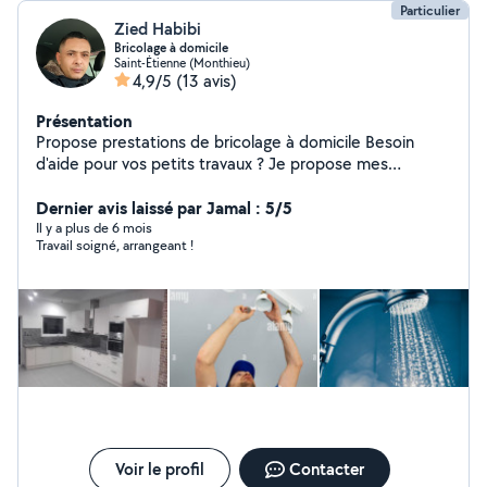
Particulier
Zied Habibi
Bricolage à domicile
Saint-Étienne (Monthieu)
4,9/5
(13 avis)
Présentation
Propose prestations de bricolage à domicile Besoin
d'aide pour vos petits travaux ? Je propose mes
services de bricolage pour particuliers : Montage de
meubles Fixation de tringles, étagères, cadres Petites
Dernier avis laissé par Jamal : 5/5
réparations (joints, fuites légères, serrures)
Il y a plus de 6 mois
Travail soigné, arrangeant !
Remplacement d'ampoules, interrupteurs, prises Divers
travaux d'entretien et dépannage Travail soigné et
rapide Sérieux et ponctuel Tarifs raisonnables N'hésitez
pas à me contacter pour plus d'informations ou un devis
gratuit
Voir le profil
Contacter