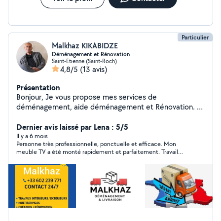
Particulier
Malkhaz KIKABIDZE
Déménagement et Rénovation
Saint-Étienne (Saint-Roch)
4,8/5
(13 avis)
Présentation
Bonjour, Je vous propose mes services de
déménagement, aide déménagement et Rénovation. Je
vous offre un service de qualité à un tarif compétitif.
N'hésitez pas à me contacter pour un devis ou pour
Dernier avis laissé par Lena : 5/5
toute question. Cordialement
Il y a 6 mois
Personne très professionnelle, ponctuelle et efficace. Mon
meuble TV a été monté rapidement et parfaitement. Travail
soigné, je recommande vivement ! Merci malkhaz