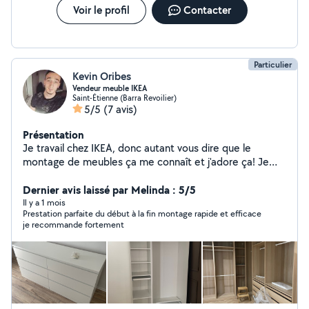
Voir le profil
Contacter
Particulier
Kevin Oribes
Vendeur meuble IKEA
Saint-Étienne (Barra Revoilier)
5/5
(7 avis)
Présentation
Je travail chez IKEA, donc autant vous dire que le
montage de meubles ça me connaît et j'adore ça! Je
suis bricoleur, je peux réaliser toute sorte de travaux
ainsi que de l'entretien extérieur. Je peux également
Dernier avis laissé par Melinda : 5/5
vous faire le ménage, vos courses, m'occuper de vos
Il y a 1 mois
Prestation parfaite du début à la fin montage rapide et efficace
animaux etc
je recommande fortement