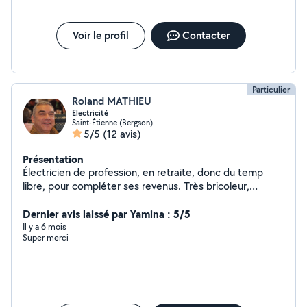
rapidement Devis gratuit Contactez-moi pour toute
demande, réponse rapide garantie !
Voir le profil
Contacter
Particulier
Roland MATHIEU
Electricité
Saint-Étienne (Bergson)
5/5
(12 avis)
Présentation
Électricien de profession, en retraite, donc du temp
libre, pour compléter ses revenus. Très bricoleur,
surtout en menuiserie. Du matériel a disposition.
Dernier avis laissé par Yamina : 5/5
Il y a 6 mois
Super merci