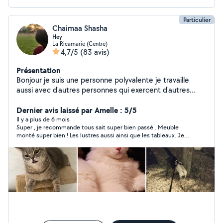
Particulier
Chaimaa Shasha
Hey
La Ricamarie (Centre)
4,7/5
(83 avis)
Présentation
Bonjour je suis une personne polyvalente je travaille
aussi avec d'autres personnes qui exercent d'autres
activités comme bricolage travaux réparation en
informatique et ménage garde d'animaux ...... je peux
Dernier avis laissé par Amelle : 5/5
très bien vous faciliter la tâche afin de vous mettre en
Il y a plus de 6 mois
Super , je recommande tous sait super bien passé . Meuble
relation avec ces personnes professionnels n'hésitez
monté super bien ! Les lustres aussi ainsi que les tableaux. Je
pas à me contacter.
reprendrais contacte pour tous autres types de travaux. Je
recommande à 100%