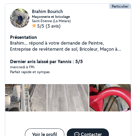
Particulier
Brahim Bourich
Maçonnerie et bricolage
Saint-Étienne (La Metare)
5/5
(3 avis)
Présentation
Brahim... répond à votre demande de Peintre,
Entreprise de revêtement de sol, Bricoleur, Maçon à
Saint-Étienne et ses alentours. A votre écoute pour
vous accompagner dans vos projets de Peinture
Dernier avis laissé par Yannis : 5/5
intérieur, Sol béton, Débroussaillage, Clôture, Entretien
mercredi à 19h
Parfait rapide et sympas
de jardin et d'espaces verts.... Entrez en contact avec
pour discuter de vos besoins et obtenir un
devis,maçonnerie,démolition,peinture,pose de
parquet,gazons, bricolages divers et isolation de
Voir le profil
Contacter