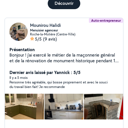
Découvrir
Auto-entrepreneur
Mounirou Halidi
Menuisier agenceur
Roche-la-Molière (Centre-Ville)
5/5
(9 avis)
Présentation
Bonjour ! j'ai exercé le métier de la maçonnerie général
et de la rénovation de monument historique pendant 15
ans. Ma passion pour le bois a fait que je me suis
reconverti en tant que menuisier agenceur en option
Dernier avis laissé par Yannick : 5/5
fabriquant et installation agencement intérieur. Je suis
Il y a 5 mois
Personne très agréable, qui bosse proprement et avec le souci
disponible et flexible pour discuter de vos projets et
du travail bien fait! Je recommande
trouver des solutions adaptées à vos besoins et à votre
budget.