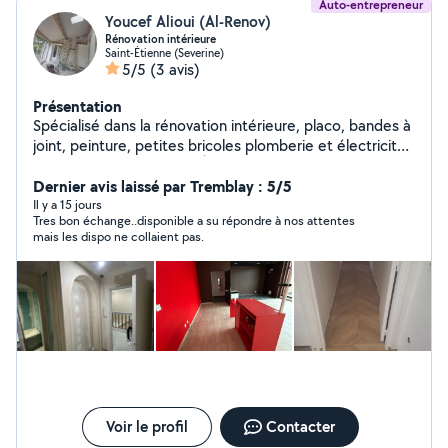
Auto-entrepreneur
Youcef Alioui (Al-Renov)
Rénovation intérieure
Saint-Étienne (Severine)
5/5
(3 avis)
Présentation
Spécialisé dans la rénovation intérieure, placo, bandes à
joint, peinture, petites bricoles plomberie et électricité,
revêtement de vos sols. À votre service. Travail propre,
devis gratuit.
Dernier avis laissé par Tremblay : 5/5
Il y a 15 jours
Tres bon échange..disponible a su répondre à nos attentes
mais les dispo ne collaient pas.
Voir le profil
Contacter