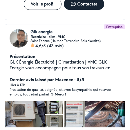
Voir le profil
Contacter
Entreprise
Glk energie
Electricite - clim - VMC
Saint-Étienne (Haut de Terrenoire-Bois d'Avaize)
4,6/5
(43 avis)
Présentation
GLK Énergie Électricité | Climatisation | VMC GLK
Énergie vous accompagne pour tous vos travaux en
électricité, climatisation et ventilation, en neuf comme
en rénovation. Interventions rapides et efficaces :
Dernier avis laissé par Maxence : 5/5
Remplacement de tableau électrique Ajout de prises et
Hier à 13h
Prestation de qualité, soignée, et avec la sympathie qui va avec
luminaires Dépannage et recherche de panne
en plus, tout était parfait ☺️ Merci !
Installation et entretien de climatisation Pose et
remplacement de VMC ️ Services complémentaires :
Bricolage & multiservices Montage de meubles en kit
Travail sérieux, rapide et soigné Respect des normes en
vigueur (NF C 15-100) Disponible à la journée ou demi-
journée Devis rapide Intervention réactive Contactez