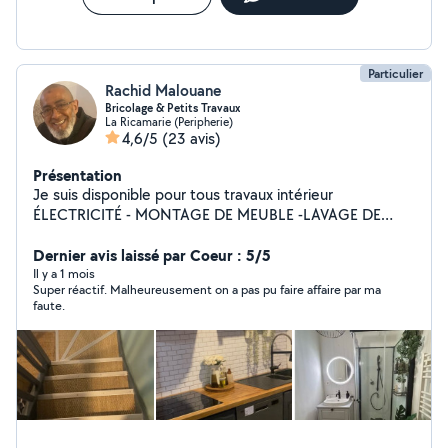
Particulier
Rachid Malouane
Bricolage & Petits Travaux
La Ricamarie (Peripherie)
4,6/5
(23 avis)
Présentation
Je suis disponible pour tous travaux intérieur
ÉLECTRICITÉ - MONTAGE DE MEUBLE -LAVAGE DE
VITRES - PEINTURE NETTOYAGE DE CANAPÉ
,NETTOYAGE DE MATELA
Dernier avis laissé par Coeur : 5/5
Il y a 1 mois
Super réactif. Malheureusement on a pas pu faire affaire par ma
faute.