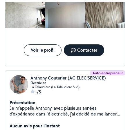
Voir le profil
Contacter
Auto-entrepreneur
Anthony Couturier (AC ELEC'SERVICE)
Électricien
La Talaudière (La Talaudiere Sud)
-/5
Présentation
Je m'appelle Anthony, avec plusieurs années
d'expérience dans l'électricité, j'ai décidé de me lancer
pour offrir un service de proximité, réactif et de qualité
en tant qu'électricien.
Aucun avis pour l'instant