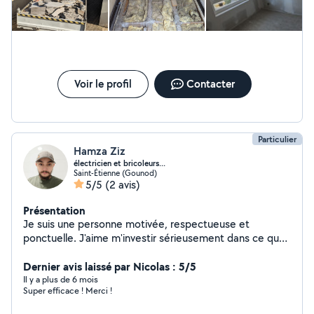
Voir le profil
Contacter
Particulier
Hamza Ziz
électricien et bricoleurs...
Saint-Étienne (Gounod)
5/5
(2 avis)
Présentation
Je suis une personne motivée, respectueuse et
ponctuelle. J'aime m'investir sérieusement dans ce que
j'entreprends et je fais toujours en sorte de respecter
mes engagements.
Dernier avis laissé par Nicolas : 5/5
Il y a plus de 6 mois
Super efficace ! Merci !