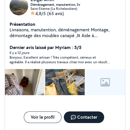
Déménagement, manutention, liv
Saint-Étienne (La Richelandiere)
4,8/5
(65 avis)
Présentation
Livraisons, manutention, déménagement Montage,
démontage des moubles canapé ,lit Aide à
déménagement, service 24h/24h disponible
Dernier avis laissé par Myriam : 5/5
Il y a 12 jours
Bonjour, Excellent artisan ! Très compétent, sérieux et
agréable. Il a réalisé plusieurs travaux chez moi avec un résultat
impeccable. Je suis entièrement satisfaite et je le
recommande les yeux fermés. Merci encore !
Voir le profil
Contacter