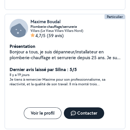
Particulier
Maxime Boudal
Plomberie-chauffage/serrurerie
Villars (Le Vieux Villars Villars Nord)
4,7/5
(59 avis)
Présentation
Bonjour a tous, je suis dépanneur/installateur en
plomberie-chauffage et serrurerie depuis 25 ans. Je suis
de saint-etienne, je peux intervenir dans le 42 et
alentours avec une plage horaire assez large et rapide, si
Dernier avis laissé par Silina : 5/5
je ne suis pas déjà en intervention. N hésitez pas à me
Il y a 19 jours
Je tiens à remercier Maxime pour son professionnalisme, sa
contacter en cas de besoin. Cordialement
réactivité, et la qualité de son travail. Il m’a monté trois
meubles et posé un abattant dans les toilettes. Je suis très
très très satisfaite de son travail, je n’hésiterai pas à le
recontacter pour d’autres interventions.
Voir le profil
Contacter