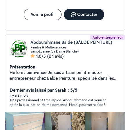
Voir le profil
Contacter
Auto-entrepreneur
Abdourahmane Balde (BALDE PEINTURE)
Peintre & Multi-services
Saint-Étienne (La Dame Blanche)
4,8/5
(24 avis)
Présentation
Hello et bienvenue Je suis artisan peintre auto-
entrepreneur chez Balde Peinture, spécialisé dans les
travaux de peinture et la rénovation intérieure.
Passionné par mon métier, je réalise des travaux soignés
Dernier avis laissé par Sarah : 5/5
avec sérieux et professionnalisme afin de garantir un
Il y a 2 mois
Très professionnel et très rapide. Abdourahmane est venu 1h
résultat propre et durable. Mes prestations : Peinture
après la publication de ma demande. Merci pour votre aide !
murs et plafonds Pose de papier peint Rénovation
intérieure Pose de sol PVC Petits travaux de placo
Montage de meubles et petits travaux divers Je reste à
l'écoute de chaque projet et peux me déplacer