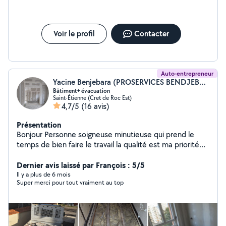
GLK Énergie dès maintenant !
Voir le profil
Contacter
Auto-entrepreneur
Yacine Benjebara (PROSERVICES BENDJEBARA YACINE)
Bâtiment+ évacuation
Saint-Étienne (Cret de Roc Est)
4,7/5
(16 avis)
Présentation
Bonjour Personne soigneuse minutieuse qui prend le
temps de bien faire le travail la qualité est ma priorité
avant tous . Je reste à votre disposition pour tous types
Dernier avis laissé par François : 5/5
de travaux Cordialement
Il y a plus de 6 mois
Super merci pour tout vraiment au top