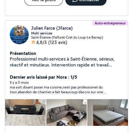
Auto-entrepreneur
Julien Farce (JFarce)
Multi services
Saint-Étienne (Valfuret-Cret du Loup-Le Bernay)
4,8/5
(123 avis)
Présentation
Professionnel multi-services à Saint-Étienne, sérieux,
réactif et minutieux. Intervention rapide et travail
soigné. Je vous accompagne pour tous vos besoins du
quotidien : Bricolage & travaux Petits travaux tous corps
Dernier avis laissé par Nora : 1/5
d'état Pose de parquet flottant Pose de portes
Il y a 5 mois
ma soit disant poser ma cuisine,nest pas professionel du
coulissantes Toile de verre & peinture Électricité
tout.abandon de chantier.a fait beaucoup d'accro sur une
Installation de luminaires Remplacement prises &
cuisine neuve
interrupteurs Aménagement & mobilier Montage de
meubles Livraison meubles & électroménager Services
pratiques Aide au déménagement Extérieur & entretien
Tonte, débroussaillage, taille de haies Nettoyage
extérieur (maison, terrain, cave, cimetière) Travail
propre et soigné Ponctuel et à l'écoute Disponible