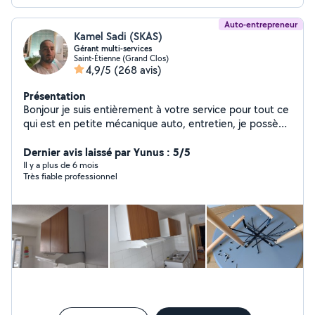
Auto-entrepreneur
Kamel Sadi (SKAS)
Gérant multi-services
Saint-Étienne (Grand Clos)
4,9/5
(268 avis)
Présentation
Bonjour je suis entièrement à votre service pour tout ce
qui est en petite mécanique auto, entretien, je possède
le matériel, je fais également les travaux extérieur et
intérieur de votre habitation, je propose mes services
Dernier avis laissé par Yunus : 5/5
en déménagement .
Il y a plus de 6 mois
Très fiable professionnel