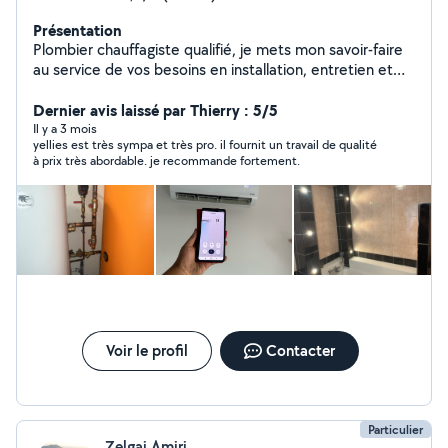
Présentation
Plombier chauffagiste qualifié, je mets mon savoir-faire
au service de vos besoins en installation, entretien et
dépannage. J'interviens sur tous types de travaux de
plomberie (fuites, débouchage, remplacement de
Dernier avis laissé par Thierry : 5/5
robinetterie, sanitaires) ainsi que sur vos systèmes de
Il y a 3 mois
yellies est très sympa et très pro. il fournit un travail de qualité
chauffage (chaudières, radiateurs, entretien et
à prix très abordable. je recommande fortement.
réparation). Je propose également l'installation et la
maintenance de systèmes de climatisation pour assurer
votre confort en toute saison. Sérieux, réactif et à
l'écoute, je m'engage à fournir un travail soigné avec des
solutions adaptées à chaque situation. N'hésitez pas à
me contacter pour un devis ou une intervention rapide.
Voir le profil
Contacter
Particulier
Zelgai Amiri