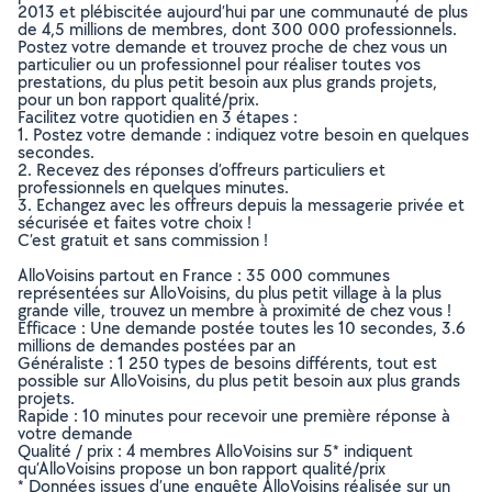
2013 et plébiscitée aujourd’hui par une communauté de plus
de 4,5 millions de membres, dont 300 000 professionnels.
Postez votre demande et trouvez proche de chez vous un
particulier ou un professionnel pour réaliser toutes vos
prestations, du plus petit besoin aux plus grands projets,
pour un bon rapport qualité/prix.
Facilitez votre quotidien en 3 étapes :
1. Postez votre demande : indiquez votre besoin en quelques
secondes.
2. Recevez des réponses d’offreurs particuliers et
professionnels en quelques minutes.
3. Echangez avec les offreurs depuis la messagerie privée et
sécurisée et faites votre choix !
C’est gratuit et sans commission !
AlloVoisins partout en France : 35 000 communes
représentées sur AlloVoisins, du plus petit village à la plus
grande ville, trouvez un membre à proximité de chez vous !
Efficace : Une demande postée toutes les 10 secondes, 3.6
millions de demandes postées par an
Généraliste : 1 250 types de besoins différents, tout est
possible sur AlloVoisins, du plus petit besoin aux plus grands
projets.
Rapide : 10 minutes pour recevoir une première réponse à
votre demande
Qualité / prix : 4 membres AlloVoisins sur 5* indiquent
qu’AlloVoisins propose un bon rapport qualité/prix
* Données issues d’une enquête AlloVoisins réalisée sur un