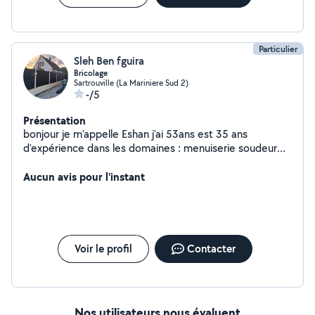
Particulier
Sleh Ben fguira
Bricolage
Sartrouville (La Mariniere Sud 2)
-/5
Présentation
bonjour je m'appelle Eshan j'ai 53ans est 35 ans
d'expérience dans les domaines : menuiserie soudeur
maçonnerie plaquiste . je suis prêt pour votre bricolage
Aucun avis pour l'instant
Voir le profil
Contacter
Nos utilisateurs nous évaluent