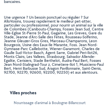
bancaires.
Une urgence ? Un besoin ponctuel ou régulier ? Sur
AlloVoisins, trouvez rapidement le meilleur pet-sitter,
particulier ou professionnel, pour nourrir un animal sur la ville
de Colombes (Canibouts-Champy, Fosses Jean Sud, Centre
Ville-Eglise St-Pierre St-Paul, Gagarine, Les Greves, Gare du
Stade, Jeanne d'Arc-Salle des Fetes, Rousseau-Solferino,
Jeanne Gleuzer-Gros Gres, Marceau-Champarons, Leon
Bourgeois, Usine des Eaux-Ile Marante, Foss. Jean Nord-
Gymnase-Parc Caillebotte, Wiener-Garamont, Charles de
Gaulle Sud-Victor Basch, Agent Sarre, Gabriel Peri-Ilot26,
Monts Clairs, Les Vallees, Strasbourg, Salvador Allende-
Egalite, Cerisiers, Stade Berthelot, Audra-Paul Bert, Fosses
Jean Nord-Stalingrad-Tour z, Cimetiere-Ilot 1, Musiciens-Paul
Bert, Henri Barbusse Sud, Aragon Pavillonnaire, Saint-Denis,
92700, 92270, 92600, 92200, 92250) et aux alentours.
Villes proches
Nourrissage d'animal à Boulogne-Billancourt