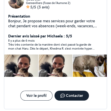
Gennevilliers (Fosse de l'Aumone 2)
5/5
(3 avis)
Présentation
Bonjour, Je propose mes services pour garder votre
chat pendant vos absences (week-ends, vacances,
déplacements). Amoureuse des animaux, je peux venir
à domicile pour m'occuper de votre compagnon :
Dernier avis laissé par Michaela : 5/5
Nourrir et changer l'eau Nettoyer la litière Jouer et
Il y a plus de 6 mois
Très très contente de la manière dont s'est passé la garde de
câliner votre chat Donner des nouvelles régulières
mon chat Haru. Dès le départ, Khedma R. s'est montrée hyper
(photos/vidéos) Disponible à [votre ville/quartier]. Tarifs
responsable, et d'une grande gentillesse. J'ai reçu des photos
: à convenir ensemble selon la durée et la fréquence
quasiment tous les jours et mon chat était visiblement
des visites. N'hésitez pas à me contacter pour plus
détendu. Je recommande à 100%. Un grand merci !
d'informations !
Voir le profil
Contacter