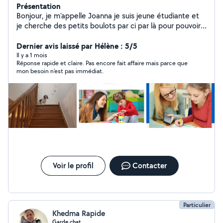
Présentation
Bonjour, je m'appelle Joanna je suis jeune étudiante et
je cherche des petits boulots par ci par là pour pouvoir
financer ma vie étudiante. Je m'occupe de garde
d'enfants comme le babysitting mais aussi de l'aide au
Dernier avis laissé par Hélène : 5/5
devoirs de la maternelle jusqu'à la 2nd. Je m'occupe
Il y a 1 mois
Réponse rapide et claire. Pas encore fait affaire mais parce que
aussi de pet sitting donc diferentes sorties ou visites
mon besoin n'est pas immédiat.
des animaux de compagnie. Pour plus d'informations
veuillez à me contacter.
Voir le profil
Contacter
Particulier
Khedma Rapide
Garde chat