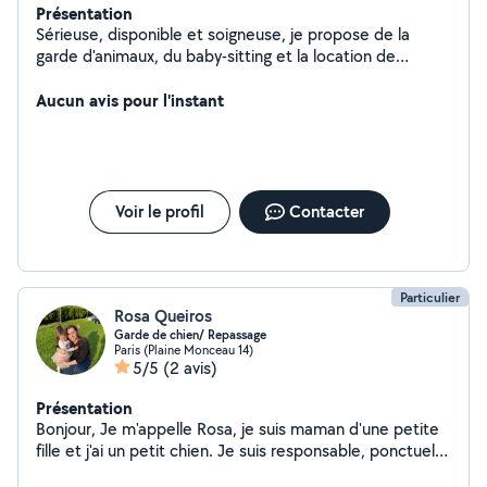
Présentation
Sérieuse, disponible et soigneuse, je propose de la
garde d'animaux, du baby-sitting et la location de
matériel. N'hésitez pas à me contacter, je réponds
rapidement !
Aucun avis pour l'instant
Voir le profil
Contacter
Particulier
Rosa Queiros
Garde de chien/ Repassage
Paris (Plaine Monceau 14)
5/5
(2 avis)
Présentation
Bonjour, Je m'appelle Rosa, je suis maman d'une petite
fille et j'ai un petit chien. Je suis responsable, ponctuel
et sérieuse. J'ai quelques heures disponibles dans la