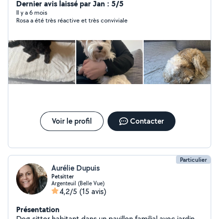
journée donc, n'hésitez pas à me solliciter. Je serai ravie
Dernier avis laissé par Jan : 5/5
de pouvoir vous aider.
Il y a 6 mois
Rosa a été très réactive et très conviviale
Voir le profil
Contacter
Particulier
Aurélie Dupuis
Petsitter
Argenteuil (Belle Vue)
4,2/5
(15 avis)
Présentation
Dog-sitter habitant dans un pavillon familial avec jardin,