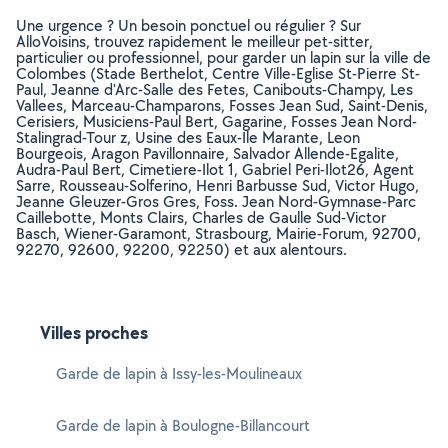
Une urgence ? Un besoin ponctuel ou régulier ? Sur
AlloVoisins, trouvez rapidement le meilleur pet-sitter,
particulier ou professionnel, pour garder un lapin sur la ville de
Colombes (Stade Berthelot, Centre Ville-Eglise St-Pierre St-
Paul, Jeanne d'Arc-Salle des Fetes, Canibouts-Champy, Les
Vallees, Marceau-Champarons, Fosses Jean Sud, Saint-Denis,
Cerisiers, Musiciens-Paul Bert, Gagarine, Fosses Jean Nord-
Stalingrad-Tour z, Usine des Eaux-Ile Marante, Leon
Bourgeois, Aragon Pavillonnaire, Salvador Allende-Egalite,
Audra-Paul Bert, Cimetiere-Ilot 1, Gabriel Peri-Ilot26, Agent
Sarre, Rousseau-Solferino, Henri Barbusse Sud, Victor Hugo,
Jeanne Gleuzer-Gros Gres, Foss. Jean Nord-Gymnase-Parc
Caillebotte, Monts Clairs, Charles de Gaulle Sud-Victor
Basch, Wiener-Garamont, Strasbourg, Mairie-Forum, 92700,
92270, 92600, 92200, 92250) et aux alentours.
Villes proches
Garde de lapin à Issy-les-Moulineaux
Garde de lapin à Boulogne-Billancourt