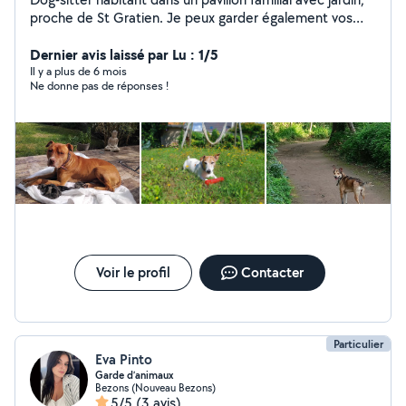
proche de St Gratien. Je peux garder également vos
chats et autres petits animaux. Je suis mobile et peut
me déplacer chez vous. Laissez-moi votre mail ou
Dernier avis laissé par Lu : 1/5
numéro pour que je puisse vous répondre car je suis
Il y a plus de 6 mois
Ne donne pas de réponses !
limitée dans le nombre de réponses.
Voir le profil
Contacter
Particulier
Eva Pinto
Garde d’animaux
Bezons (Nouveau Bezons)
5/5
(3 avis)