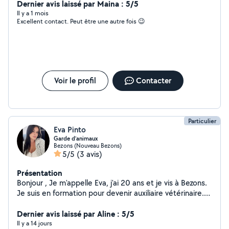
Dernier avis laissé par Maina : 5/5
Il y a 1 mois
Excellent contact. Peut être une autre fois 😉
Voir le profil
Contacter
Particulier
Eva Pinto
Garde d’animaux
Bezons (Nouveau Bezons)
5/5
(3 avis)
Présentation
Bonjour , Je m'appelle Eva, j'ai 20 ans et je vis à Bezons.
Je suis en formation pour devenir auxiliaire vétérinaire.
Je propose de garder vos animaux à votre domicile,
pour qu'ils restent dans leur environnement habituel
Dernier avis laissé par Aline : 5/5
pendant votre absence. Pour les petits compagnons
Il y a 14 jours