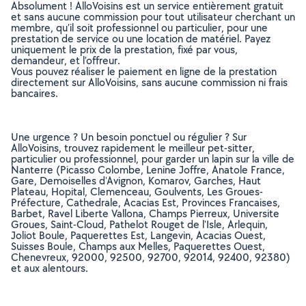
Absolument ! AlloVoisins est un service entièrement gratuit
et sans aucune commission pour tout utilisateur cherchant un
membre, qu’il soit professionnel ou particulier, pour une
prestation de service ou une location de matériel. Payez
uniquement le prix de la prestation, fixé par vous,
demandeur, et l’offreur.
Vous pouvez réaliser le paiement en ligne de la prestation
directement sur AlloVoisins, sans aucune commission ni frais
bancaires.
Une urgence ? Un besoin ponctuel ou régulier ? Sur
AlloVoisins, trouvez rapidement le meilleur pet-sitter,
particulier ou professionnel, pour garder un lapin sur la ville de
Nanterre (Picasso Colombe, Lenine Joffre, Anatole France,
Gare, Demoiselles d'Avignon, Komarov, Garches, Haut
Plateau, Hopital, Clemenceau, Goulvents, Les Groues-
Préfecture, Cathedrale, Acacias Est, Provinces Francaises,
Barbet, Ravel Liberte Vallona, Champs Pierreux, Universite
Groues, Saint-Cloud, Pathelot Rouget de l'Isle, Arlequin,
Joliot Boule, Paquerettes Est, Langevin, Acacias Ouest,
Suisses Boule, Champs aux Melles, Paquerettes Ouest,
Chenevreux, 92000, 92500, 92700, 92014, 92400, 92380)
et aux alentours.