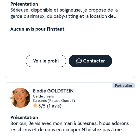
Présentation
Sérieuse, disponible et soigneuse, je propose de la
garde d'animaux, du baby-sitting et la location de
matériel. N'hésitez pas à me contacter, je réponds
rapidement !
Aucun avis pour l'instant
Voir le profil
Contacter
Particulier
Elodie GOLDSTEIN
Garde chiens
Suresnes (Plateau Ouest 2)
5/5
(1 avis)
Présentation
Bonjour, Je vis avec mon mari à Suresnes. Nous adorons
les chiens et de nous en occuper N'hésitez pas à me
contacter si vous avez besoin