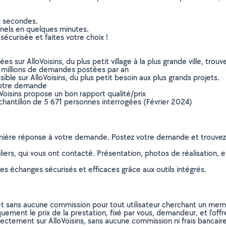
s secondes.
nnels en quelques minutes.
sécurisée et faites votre choix !
sur AlloVoisins, du plus petit village à la plus grande ville, tro
 millions de demandes postées par an
ible sur AlloVoisins, du plus petit besoin aux plus grands projets.
votre demande
oVoisins propose un bon rapport qualité/prix
chantillon de 5 671 personnes interrogées (Février 2024)
remière réponse à votre demande. Postez votre demande et trouve
ers, qui vous ont contacté. Présentation, photos de réalisation, exp
s échanges sécurisés et efficaces grâce aux outils intégrés.
et sans aucune commission pour tout utilisateur cherchant un membre
uement le prix de la prestation, fixé par vous, demandeur, et l’offr
rectement sur AlloVoisins, sans aucune commission ni frais bancaire