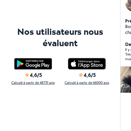
Pr
Bo
Nos utilisateurs nous
ch
dé
évaluent
à 
De
Nou
Il 
Trè
câ
mon
(ph
res
Tar
qua
fr
dét
4,6/5
4,6/5
pou
Calculé à partir de 48731 avis
Calculé à partir de 66000 avis