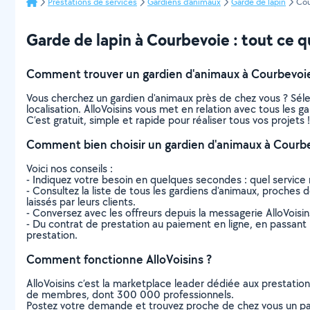
Prestations de services
Gardiens d'animaux
Garde de lapin
Cou
Garde de lapin à Courbevoie : tout ce qu
Comment trouver un gardien d'animaux à Courbevoi
Vous cherchez un gardien d'animaux près de chez vous ? Sél
localisation. AlloVoisins vous met en relation avec tous les 
C’est gratuit, simple et rapide pour réaliser tous vos projets !
Comment bien choisir un gardien d'animaux à Courbe
Voici nos conseils :
- Indiquez votre besoin en quelques secondes : quel service 
- Consultez la liste de tous les gardiens d'animaux, proches d
laissés par leurs clients.
- Conversez avec les offreurs depuis la messagerie AlloVoisi
- Du contrat de prestation au paiement en ligne, en passant pa
prestation.
Comment fonctionne AlloVoisins ?
AlloVoisins c’est la marketplace leader dédiée aux prestatio
de membres, dont 300 000 professionnels.
Postez votre demande et trouvez proche de chez vous un parti