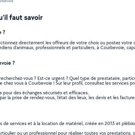
rbevoie
’il faut savoir
e ?
ectionnez directement les offreurs de votre choix ou postez votr
gardiens d'animaux, professionnels et particuliers, à Courbevoie, 
voie ?
recherchez-vous ? Est-ce urgent ? Quel type de prestataire, particu
e chez vous à Courbevoie ! Sur leur profil, consultez les services pr
ns pour des échanges sécurisés et efficaces.
r la prise de rendez-vous, l’état des lieux, les devis et les facture
ns de services et à la location de matériel, créée en 2013 et plébi
culier ou un professionnel pour réaliser toutes vos prestations, d