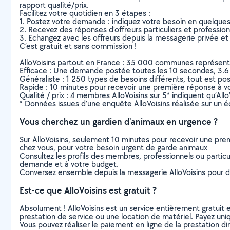
rapport qualité/prix.
Facilitez votre quotidien en 3 étapes :
1. Postez votre demande : indiquez votre besoin en quelque
2. Recevez des réponses d’offreurs particuliers et professio
3. Echangez avec les offreurs depuis la messagerie privée et 
C’est gratuit et sans commission !
AlloVoisins partout en France : 35 000 communes représentées 
Efficace : Une demande postée toutes les 10 secondes, 3.6
Généraliste : 1 250 types de besoins différents, tout est poss
Rapide : 10 minutes pour recevoir une première réponse à 
Qualité / prix : 4 membres AlloVoisins sur 5* indiquent qu’All
* Données issues d’une enquête AlloVoisins réalisée sur un é
Vous cherchez un gardien d'animaux en urgence ?
Sur AlloVoisins, seulement 10 minutes pour recevoir une p
chez vous, pour votre besoin urgent de garde animaux
Consultez les profils des membres, professionnels ou particuli
demande et à votre budget.
Conversez ensemble depuis la messagerie AlloVoisins pour de
Est-ce que AlloVoisins est gratuit ?
Absolument ! AlloVoisins est un service entièrement gratuit 
prestation de service ou une location de matériel. Payez uniq
Vous pouvez réaliser le paiement en ligne de la prestation di