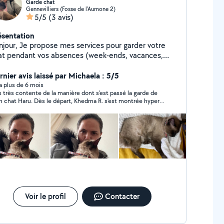
Garde chat
Gennevilliers (Fosse de l'Aumone 2)
5/5
(3 avis)
ésentation
njour, Je propose mes services pour garder votre
at pendant vos absences (week-ends, vacances,
placements). Amoureuse des animaux, je peux venir
domicile pour m'occuper de votre compagnon :
rnier avis laissé par Michaela : 5/5
rrir et changer l'eau Nettoyer la litière Jouer et
y a plus de 6 mois
s très contente de la manière dont s'est passé la garde de
liner votre chat Donner des nouvelles régulières
 chat Haru. Dès le départ, Khedma R. s'est montrée hyper
otos/vidéos) Disponible à [votre ville/quartier].
ponsable, et d'une grande gentillesse. J'ai reçu des photos
ifs : à convenir ensemble selon la durée et la
siment tous les jours et mon chat était visiblement
équence des visites. N'hésitez pas à me contacter
endu. Je recommande à 100%. Un grand merci !
r plus d'informations !
Voir le profil
Contacter