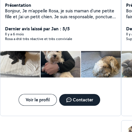
Présentation
Pr
Bonjour, Je m'appelle Rosa, je suis maman d'une petite
Bon
fille et j'ai un petit chien. Je suis responsable, ponctuel
fa
et sérieuse. J'ai quelques heures disponibles dans la
an
journée donc, n'hésitez pas à me solliciter. Je serai
Dernier avis laissé par Jan : 5/5
De
ravie de pouvoir vous aider.
Il y a 6 mois
Il 
Rosa a été très réactive et très conviviale
Sup
Voir le profil
Contacter