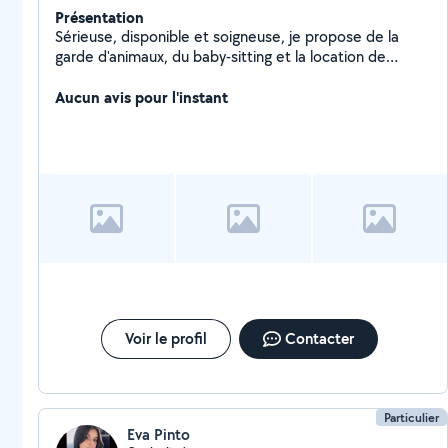
Présentation
Sérieuse, disponible et soigneuse, je propose de la
garde d'animaux, du baby-sitting et la location de
matériel. N'hésitez pas à me contacter, je réponds
rapidement !
Aucun avis pour l'instant
Voir le profil
Contacter
Particulier
Eva Pinto