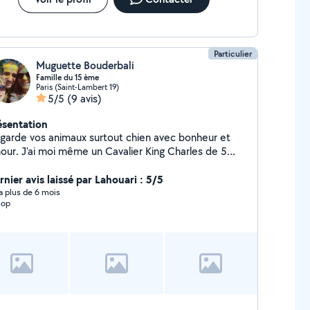
Particulier
Muguette Bouderbali
Famille du 15 ème
Paris (Saint-Lambert 19)
5/5
(9 avis)
ésentation
 garde vos animaux surtout chien avec bonheur et
our. J'ai moi même un Cavalier King Charles de 5
'hésitez pas à me confier votre toutou!!
périence des animaux et disponible en journée pour
rnier avis laissé par Lahouari : 5/5
tie!!!
y a plus de 6 mois
top