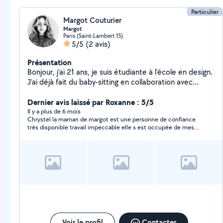
Particulier
Margot Couturier
Margot
Paris (Saint-Lambert 15)
5/5
(2 avis)
Présentation
Bonjour, j'ai 21 ans, je suis étudiante à l'école en design.
J'ai déjà fait du baby-sitting en collaboration avec
l'office de tourisme de ma ville pour des campings et
particuliers lors des vacances scolaires. n'hésitez pas
Dernier avis laissé par Roxanne : 5/5
en cas de besoin :)
Il y a plus de 6 mois
Chrystel la maman de margot est une personne de confiance
très disponible travail impeccable elle s est occupée de mes
lapins mon jardin et mes affaires personnelles je recommande
vivement
Voir le profil
Contacter