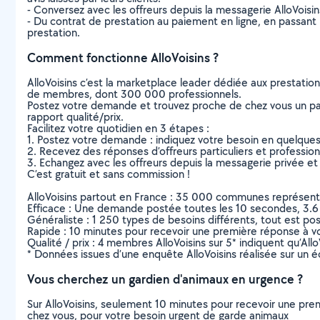
- Conversez avec les offreurs depuis la messagerie AlloVoisi
- Du contrat de prestation au paiement en ligne, en passant pa
prestation.
Comment fonctionne AlloVoisins ?
AlloVoisins c’est la marketplace leader dédiée aux prestatio
de membres, dont 300 000 professionnels.
Postez votre demande et trouvez proche de chez vous un parti
rapport qualité/prix.
Facilitez votre quotidien en 3 étapes :
1. Postez votre demande : indiquez votre besoin en quelque
2. Recevez des réponses d’offreurs particuliers et professio
3. Echangez avec les offreurs depuis la messagerie privée et 
C’est gratuit et sans commission !
AlloVoisins partout en France : 35 000 communes représentées 
Efficace : Une demande postée toutes les 10 secondes, 3.6
Généraliste : 1 250 types de besoins différents, tout est poss
Rapide : 10 minutes pour recevoir une première réponse à 
Qualité / prix : 4 membres AlloVoisins sur 5* indiquent qu’All
* Données issues d’une enquête AlloVoisins réalisée sur un é
Vous cherchez un gardien d'animaux en urgence ?
Sur AlloVoisins, seulement 10 minutes pour recevoir une p
chez vous, pour votre besoin urgent de garde animaux