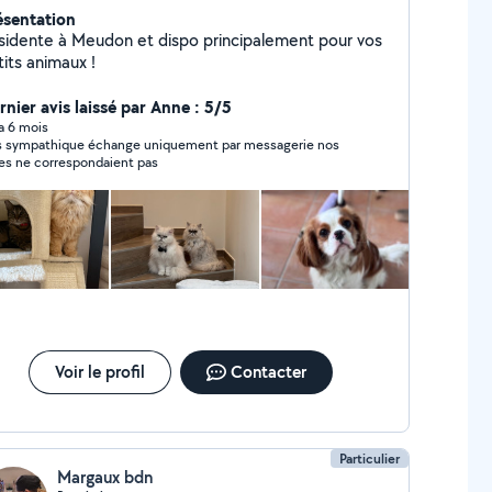
ésentation
sidente à Meudon et dispo principalement pour vos
its animaux !
rnier avis laissé par Anne : 5/5
 a 6 mois
s sympathique échange uniquement par messagerie nos
es ne correspondaient pas
Voir le profil
Contacter
Particulier
Margaux bdn