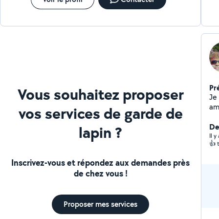
Pr
Vous souhaitez proposer
Je
am
vos services de garde de
ans. N
Ex
De
lapin ?
sor
Il 
👍 
Inscrivez-vous et répondez aux demandes près
de chez vous !
Proposer mes services