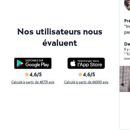
Pr
*I
Nos utilisateurs nous
pa
vo
évaluent
vac
Der
pet
Il 
**E
es
imm
s en occup
exc
déve
tem
Ne
Sa 
4,6/5
4,6/5
le 
so
sér
Calculé à partir de 48731 avis
Calculé à partir de 66000 avis
de
pour 
mo
rec
hé
davant
ex
co
la g
br