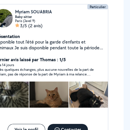
ages vétérinaires ( canin/mixte et NAC)
Particulier
Myriam SOUABRIA
Baby-sitter
Paris (Javel 9)
3/5
(2 avis)
ésentation
ponible tout l'été pour la garde d'enfants et
is disponible pendant toute la période
ivale pour de la garde d'enfants (régulière ou
nctuelle) ainsi que pour la garde de vos animaux.
rnier avis laissé par Thomas : 1/5
ant vécu avec des chats, je sais très bien m'en
 a 14 jours
ès quelques échanges, plus aucune nouvelles de la part de
cuper et répondre à leurs besoins avec attention et
iam, pas de réponse de la part de Myriam à ma relance.
nce. Concernant les enfants, j'ai déjà de
mmage
xpérience dans la garde régulière et occasionnelle.
ieuse, responsable et à l'écoute, j'entretiens de très
nes relations avec les enfants et veille à leur
curité tout en leur proposant des activités adaptées.
hésitez pas à me contacter pour plus d'informations
 pour discuter de vos besoins.
Voir le profil
Contacter