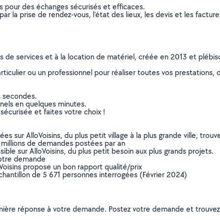
ns pour des échanges sécurisés et efficaces.
r la prise de rendez-vous, l’état des lieux, les devis et les facture
ns de services et à la location de matériel, créée en 2013 et plébi
culier ou un professionnel pour réaliser toutes vos prestations, d
s secondes.
nnels en quelques minutes.
sécurisée et faites votre choix !
sur AlloVoisins, du plus petit village à la plus grande ville, tro
 millions de demandes postées par an
ible sur AlloVoisins, du plus petit besoin aux plus grands projets.
votre demande
oVoisins propose un bon rapport qualité/prix
chantillon de 5 671 personnes interrogées (Février 2024)
remière réponse à votre demande. Postez votre demande et trouve