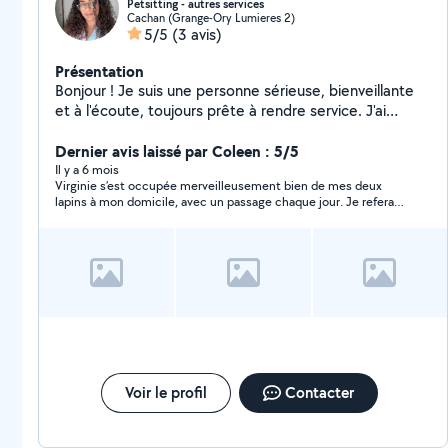
Petsitting - autres services
Cachan (Grange-Ory Lumieres 2)
5/5
(3 avis)
Présentation
Bonjour ! Je suis une personne sérieuse, bienveillante
et à l'écoute, toujours prête à rendre service. J'ai
l'habitude de m'occuper d'animaux depuis l'enfance
(chats, chiens, lapins, oiseaux) et je peux aussi vous
Dernier avis laissé par Coleen : 5/5
aider pour des petites courses, du ménage ou d'autres
Il y a 6 mois
Virginie s’est occupée merveilleusement bien de mes deux
services du quotidien. N'hésitez pas à me contacter, je
lapins à mon domicile, avec un passage chaque jour. Je referai
suis réactive et motivée !
appel à elle dès que nécessaire, et avec grand plaisir.
Voir le profil
Contacter