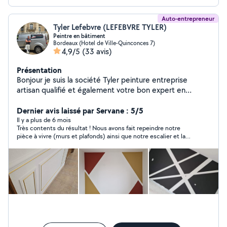
Auto-entrepreneur
Tyler Lefebvre (LEFEBVRE TYLER)
Peintre en bâtiment
Bordeaux (Hotel de Ville-Quinconces 7)
4,9/5
(33 avis)
Présentation
Bonjour je suis la société Tyler peinture entreprise
artisan qualifié et également votre bon expert en
peinture-décoration à votre disposition si vous chercher
et êtes intéressé pour tout travaux de neuf et de
Dernier avis laissé par Servane : 5/5
rénovation, en tant qu'auto entrepreneur avec une
Il y a plus de 6 mois
Très contents du résultat ! Nous avons fait repeindre notre
grande expérience je fais partie également d'un groupe
pièce à vivre (murs et plafonds) ainsi que notre escalier et la
d'artisans ayant chacun leurs propre métiers du
cage d'escalier. Travail de qualité et super réactif, 1 semaine
bâtiment avec qui je pourrais vous mettre en relation si
s'est écoulée entre la prise de contact et la fin des travaux. Je
besoin Situé à Bordeaux Tyler peinture mets plus de 13
recommande !
ans d'expérience depuis 2012 au service le plus
rapidement possible à vos besoins de vos projets de
peinture intérieur/extérieur, ravalement de façades et
décoration en étant très soucieux du travail bien, propre
et ponctuel Nous utilisons une peinture haute qualité
venant de chez Unikalo qui rend une finition impeccable