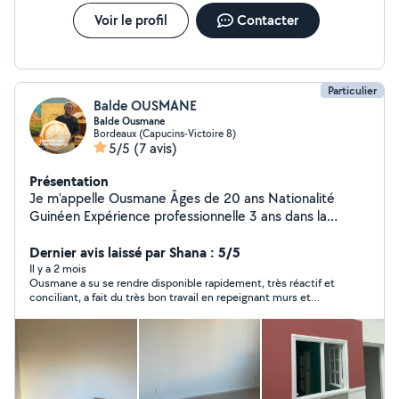
ASSEMBLAGE. POSE DU SOL DE TOUS TYPES
SPÉCIFIQUE BETON SERRER. DÉMOLITION INTÉRIEUR.
Voir le profil
Contacter
ÉQUIPÉE AVEC TOUS LES MATÉRIELS NÉCESSAIRES
ÉCHAFAUDAGES .
Particulier
Balde OUSMANE
Balde Ousmane
Bordeaux (Capucins-Victoire 8)
5/5
(7 avis)
Présentation
Je m'appelle Ousmane Âges de 20 ans Nationalité
Guinéen Expérience professionnelle 3 ans dans la
peinture extérieure intérieur sol en bâtiment
Dernier avis laissé par Shana : 5/5
Il y a 2 mois
Ousmane a su se rendre disponible rapidement, très réactif et
conciliant, a fait du très bon travail en repeignant murs et
plafonds de mon appartement !