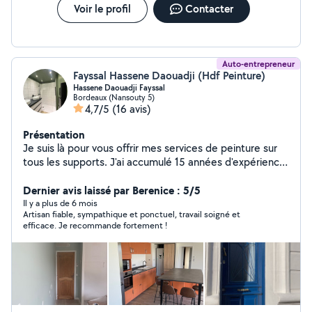
Voir le profil
Contacter
Auto-entrepreneur
Fayssal Hassene Daouadji (Hdf Peinture)
Hassene Daouadji Fayssal
Bordeaux (Nansouty 5)
4,7/5
(16 avis)
Présentation
Je suis là pour vous offrir mes services de peinture sur
tous les supports. J'ai accumulé 15 années d'expérience
dans les travaux de peinture en rénovation et dans le
neuf. Je m'engage à respecter votre intérieur et je fais
Dernier avis laissé par Berenice : 5/5
un travail de grande qualité. N'hésitez pas à me
Il y a plus de 6 mois
Artisan fiable, sympathique et ponctuel, travail soigné et
contacter. Les devis sont offerts gratuitement et
efficace. Je recommande fortement !
rapides! NOS PRESTATIONS Peintre décorateur Peintre
d'intérieur Peinture d'appartement Peinture murale
Peinture intérieure, Peinture extérieure Peinture à effet
Revêtements décoratifs de murs Peinture
d'appartement Enduit à la chaux Peinture de façade
Peinture de volets