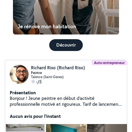
Je rénove mon habitation
Découvrir
Auto-entrepreneur
Richard Riso (Richard Riso)
Peintre
Talence (Saint-Genes)
-/5
Présentation
Bonjour ! Jeune peintre en début d'activité
professionnelle motivé et rigoureux. Tarif de lancement
réservé aux premiers chantiers, pour support sain et
surface simple, afin de constituer des références client.
Aucun avis pour l'instant