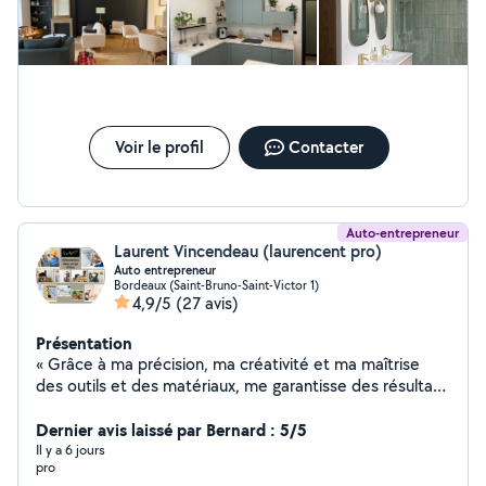
du manque de convenances. Navrée.
Voir le profil
Contacter
Auto-entrepreneur
Laurent Vincendeau (laurencent pro)
Auto entrepreneur
Bordeaux (Saint-Bruno-Saint-Victor 1)
4,9/5
(27 avis)
Présentation
« Grâce à ma précision, ma créativité et ma maîtrise
des outils et des matériaux, me garantisse des résultats
de qualité, alliant esthétique et fonctionnalité. Équipé et
assité avec mes collegues et disponible pour vos
Dernier avis laissé par Bernard : 5/5
travaux. -Très flexible au niveau des horaires et tarifs rc
Il y a 6 jours
pro
et décénnale Détails de mes prestations : la peinture et