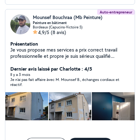
Auto-entrepreneur
Mounsef Bouchraa (Mb Peinture)
Peinture en bâtiment
Bordeaux (Capucins-Victoire 5)
4,9/5
(8 avis)
Présentation
Je vous propose mes services a prix correct travail
professionnelle et propre je suis sérieux qualifié
(peinture intérieur extérieur rénovation Ravalement de
façade Nettoyage et traitement de toit Hydrofuge
Dernier avis laissé par Charlotte : 4/5
coloré tout travail intérieur extérieur pose de parquet
Il y a 3 mois
Je n'ai pas fait affaire àvec M. Mounsef B., échanges cordiaux et
Montage des meubles Tout brecolage) pour plus
réactif.
d'informations appelez-moi merci