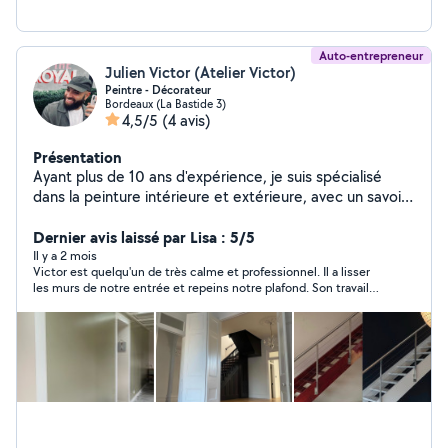
Auto-entrepreneur
Julien Victor (Atelier Victor)
Peintre - Décorateur
Bordeaux (La Bastide 3)
4,5/5
(4 avis)
Présentation
Ayant plus de 10 ans d'expérience, je suis spécialisé
dans la peinture intérieure et extérieure, avec un savoir-
faire acquis principalement dans des résidences haut de
gamme. Mon travail se distingue par des finitions
Dernier avis laissé par Lisa : 5/5
précises et soignées, ainsi qu'une intervention rapide et
Il y a 2 mois
Victor est quelqu'un de très calme et professionnel. Il a lisser
propre. Je peux également vous accompagner dans le
les murs de notre entrée et repeins notre plafond. Son travail
choix des couleurs afin de trouver les teintes les plus
est impeccable et il est très attentif aux détails afin que le
adaptées à votre intérieur et à vos envies. Sérieux,
rendu soit parfait. Je referai appel a lui et le recommande
rigoureux et à l'écoute, je mets mon expérience à votre
vivement.
service pour des résultats de qualité. Disponible sur
Bordeaux et sa région. (Speaking fluently English for any
foreigner customers)