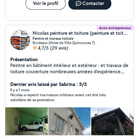
et durable en vous laissant un chez vous propre et
Voir le profil
Contacter
évacuer
Auto-entrepreneur
Nicolas peinture et toiture (peinture et toiture)
Peintre et travaux toiture
Bordeaux (Hotel de Ville-Quinconces 7)
4,7/5
(29 avis)
Présentation
Peintre en bâtiment intérieur et extérieur : et travaux de
toiture couverture nombreuses années d'expérience
assurance et garantie professionnel 18ans d'expérience
d'expérience Travail propre et soigné possibilité
Dernier avis laissé par Sabrina : 5/5
d'intervention urgent si possible avec mon équipe
Il y a 1 mois
Nicolas a repeint ma maison intérieur avant cet été très
,n'hésitez pas à me contacter cordialement. Ent: Nicolas
satisfaite de sa prestation
Peinture et Toiture