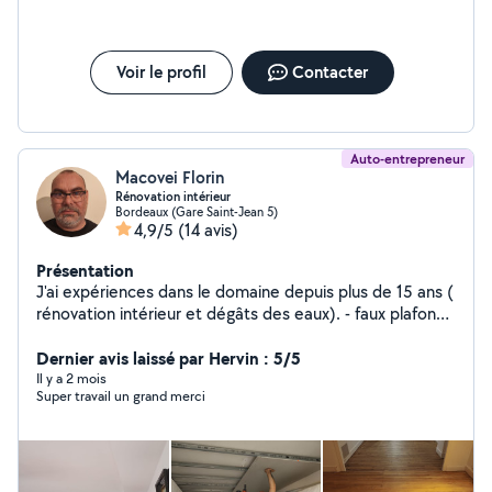
Voir le profil
Contacter
Auto-entrepreneur
Macovei Florin
Rénovation intérieur
Bordeaux (Gare Saint-Jean 5)
4,9/5
(14 avis)
Présentation
J'ai expériences dans le domaine depuis plus de 15 ans (
rénovation intérieur et dégâts des eaux). - faux plafonds
- doublage des murs - cloisons placo - ba 13 collée -
pose de porte intérieure - pose de menuiserie bois alu
Dernier avis laissé par Hervin : 5/5
PVC - galandages - isolation des combles soufflé. Laine
Il y a 2 mois
Super travail un grand merci
de verre ouate de cellulose... - joints bandes enduits -
pose et fournitures - nettoyage de chantier - peinture
générale