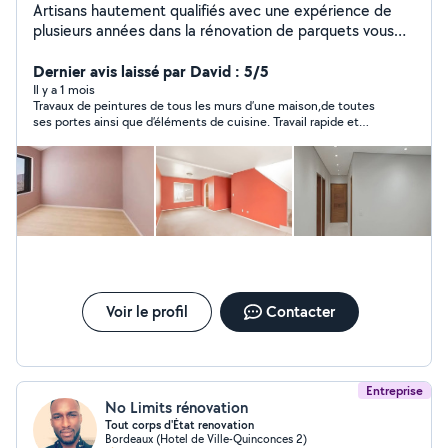
Artisans hautement qualifiés avec une expérience de
plusieurs années dans la rénovation de parquets vous
proposent leurs services Pose de parquet Ponçage
Vitrification Réparation Teinte Pose Escalier Peinture
Dernier avis laissé par David : 5/5
Tapisserie Devis gratuit Déplacement dans toute la
Il y a 1 mois
Travaux de peintures de tous les murs d’une maison,de toutes
France Satisfait ou remboursé Travail propre et sérieux
ses portes ainsi que d’éléments de cuisine. Travail rapide et
Toutes ces machines seront nécessaires pour un bon
soigné en totale autonomie et en toute confiance.Les délais
ponçage homogène et sans rayures Nb : suis spécialisé
sont corrects et le chantier est resté propre. J’ai d’ailleurs prévu
que dans la rénovation de parquets
de faire le parquet dans la foulée avec lui. Le parquet a été posé
dans la foulée quasiment de manière rapide,efficace et soigné
Merci Naim pour l’ensemble des travaux À très bientôt
Voir le profil
Contacter
Entreprise
No Limits rénovation
Tout corps d'État renovation
Bordeaux (Hotel de Ville-Quinconces 2)