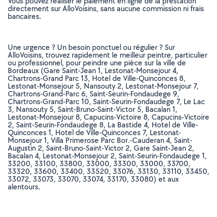
Vous pouvez réaliser le paiement en ligne de la prestation
directement sur AlloVoisins, sans aucune commission ni frais
bancaires.
Une urgence ? Un besoin ponctuel ou régulier ? Sur
AlloVoisins, trouvez rapidement le meilleur peintre, particulier
ou professionnel, pour peindre une pièce sur la ville de
Bordeaux (Gare Saint-Jean 1, Lestonat-Monsejour 4,
Chartrons-Grand Parc 13, Hotel de Ville-Quinconces 8,
Lestonat-Monsejour 5, Nansouty 2, Lestonat-Monsejour 7,
Chartrons-Grand-Parc 6, Saint-Seurin-Fondaudege 9,
Chartrons-Grand-Parc 10, Saint-Seurin-Fondaudege 7, Le Lac
3, Nansouty 5, Saint-Bruno-Saint-Victor 5, Bacalan 1,
Lestonat-Monsejour 8, Capucins-Victoire 8, Capucins-Victoire
2, Saint-Seurin-Fondaudege 8, La Bastide 4, Hotel de Ville-
Quinconces 1, Hotel de Ville-Quinconces 7, Lestonat-
Monsejour 1, Villa Primerose Parc Bor.-Cauderan 4, Saint-
Augustin 2, Saint-Bruno-Saint-Victor 2, Gare Saint-Jean 2,
Bacalan 4, Lestonat-Monsejour 2, Saint-Seurin-Fondaudege 1,
33200, 33100, 33800, 33000, 33300, 33000, 33700,
33320, 33600, 33400, 33520, 33076, 33130, 33110, 33450,
33072, 33073, 33070, 33074, 33170, 33080) et aux
alentours.