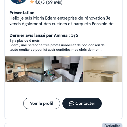
4,8/5
(69 avis)
Présentation
Hello je suis Morin Edem entreprise de rénovation Je
vends également des cuisines et parquets Possible de
payer en 4 fois avec PayPal pour les prestations
d'ameublement et rénovation Mais également
Dernier avis laissé par Ammia : 5/5
architecte et super bricoleur je réalise plusieurs projets
Il y a plus de 6 mois
Edem , une personne très professionnel et de bon conseil de
Décoration ou ameublement ou même rénovation Je
toute confiance pour lui avoir confiéles mes clefs de mon
collabore régulièrement avec des agences immobilières
appartement a recommander de plus très honnête.
et collectivités Je dispose également d'une équipe dans
différents domaines J'ai un réel plaisir à faire mon métier
et me lancer dans des projets meme les plus fous J'ai
toujours une équipe avec moi Je propose mes services
pour -Carrelages -cuisiniste -peinture -électricité -
Plomberie -Placo et enduit -Pose de parquet et
revêtement au sol -Maçonnerie -Décoration Rapide et
efficace je dispose d'une assurance
Voir le profil
Contacter
Particulier