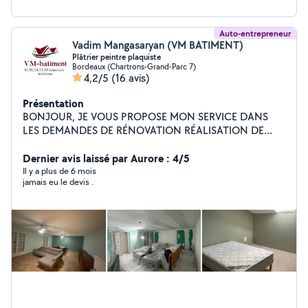
Auto-entrepreneur
Vadim Mangasaryan (VM BATIMENT)
Plâtrier peintre plaquiste
Bordeaux (Chartrons-Grand-Parc 7)
4,2/5
(16 avis)
Présentation
BONJOUR, JE VOUS PROPOSE MON SERVICE DANS
LES DEMANDES DE RÉNOVATION RÉALISATION DE
CLOISONS, DOUBLAGES ET PLAFONDS EN PLAQUES
DE PLÂTRE. POSE D'ISOLANTS THERMIQUES ET
Dernier avis laissé par Aurore : 4/5
ACOUSTIQUES ADAPTÉS AUX EXIGENCES DES
Il y a plus de 6 mois
jamais eu le devis .
CLIENTS. LECTURE ET INTERPRETATION DE PLANS
TECHNIQUES POUR LES AGENCEMENTS INTÉRIEURS.
FINITIONS SOIGNÉS : APPLICATION DE BANDES,
ENDUITS, RATISSAGE, PONÇAGES ET PEINTURE
INTÉRIEURE ET EXTERIEUR. RÉPARATION ET
RÉNOVATION DE SURFACES ENDOMMAGÉS EN
PLÂTRE. MONTAGE DE STRUCTURES MÉTALIQUES ET
INSTALLATION DE PLAQUES DE PLÄTRE ADAPTÉES.
INITIATION À LA POSE DE PLAQUES, DÉCOUPAGES ET