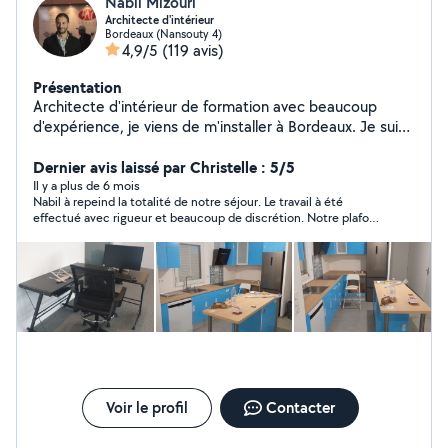
Nabil Mizouri
Architecte d'intérieur
Bordeaux (Nansouty 4)
4,9/5
(119 avis)
Présentation
Architecte d'intérieur de formation avec beaucoup
d'expérience, je viens de m'installer à Bordeaux. Je suis
très bricoleur et je peux vous aider et vous conseiller
dans tous vos petits travaux.
Dernier avis laissé par Christelle : 5/5
Il y a plus de 6 mois
Nabil à repeind la totalité de notre séjour. Le travail à été
effectué avec rigueur et beaucoup de discrétion. Notre plafond
est superbe !! Le chantier était tjrs propre et bien rangé !
Voir le profil
Contacter