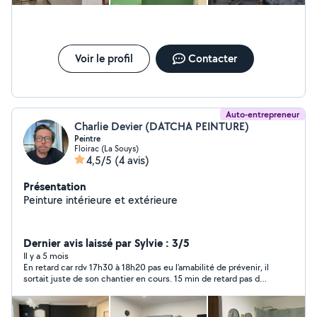
Voir le profil
Contacter
Auto-entrepreneur
Charlie Devier (DATCHA PEINTURE)
Peintre
Floirac (La Souys)
4,5/5
(4 avis)
Présentation
Peinture intérieure et extérieure
Dernier avis laissé par Sylvie : 3/5
Il y a 5 mois
En retard car rdv 17h30 à 18h20 pas eu l’amabilité de prévenir, il
sortait juste de son chantier en cours. 15 min de retard pas de
problème c’est courant mais 1h et plus il fait prévenir les gens.
Pour le professionnalisme je ne doute pas de ses compétences
car ses explications étaient professionnelles. Mais j’ai horreur