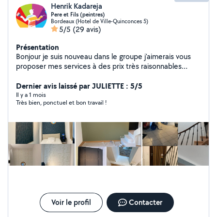
Henrik Kadareja
Pere et Fils (peintres)
Bordeaux (Hotel de Ville-Quinconces 5)
5/5
(29 avis)
Présentation
Bonjour je suis nouveau dans le groupe j'aimerais vous
proposer mes services à des prix très raisonnables
(devis gratuit).Mon équipe travaille dans le secteur de
peinture intérieure et extérieure ainsi que tous les
Dernier avis laissé par JULIETTE : 5/5
travaux comme -Bande joint -enduit gros - enduit de
Il y a 1 mois
Très bien, ponctuel et bon travail !
lissage - papier peints - peintures décoratives -
rénovation décoratives - rénovation murs -Placo -
parquet -carrelage
Voir le profil
Contacter