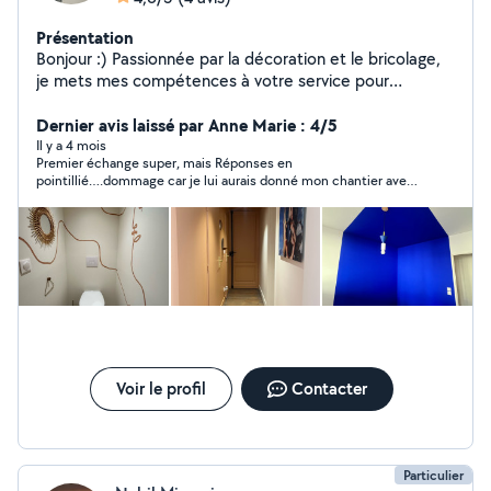
Présentation
Bonjour :) Passionnée par la décoration et le bricolage,
je mets mes compétences à votre service pour
transformer vos espaces. Je suis spécialisée dans la
peinture, de la préparation de vos supports (enduits,
Dernier avis laissé par Anne Marie : 4/5
ponçage, etc.), à leur embellissement. (peinture,
Il y a 4 mois
Premier échange super, mais Réponses en
badigeon à la chaux etc.) et travaille avec soin sur
pointillié….dommage car je lui aurais donné mon chantier avec
chacun de vos projets. N'hésitez pas à me contacter.
plaisir. Puis problème de timings….
Au plaisir de vous rencontrer Anne-Sophie
Voir le profil
Contacter
Particulier