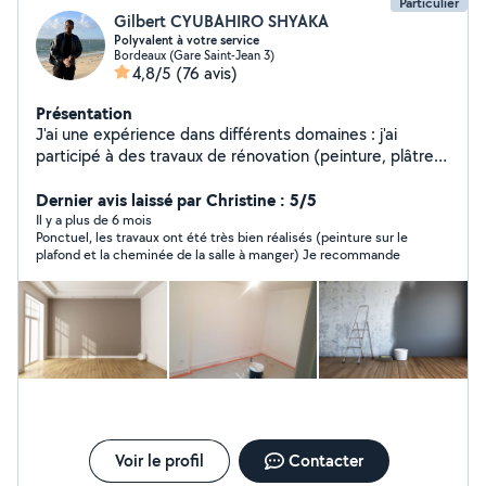
Particulier
Gilbert CYUBAHIRO SHYAKA
Polyvalent à votre service
Bordeaux (Gare Saint-Jean 3)
4,8/5
(76 avis)
Présentation
J'ai une expérience dans différents domaines : j'ai
participé à des travaux de rénovation (peinture, plâtre
murs et plafonds); j'ai également apporter mon aide
dans des déménagements et peux porter des charges
Dernier avis laissé par Christine : 5/5
lourdes ; j'ai aussi travaillé comme manoeuvre dans le
Il y a plus de 6 mois
Ponctuel, les travaux ont été très bien réalisés (peinture sur le
bâtiment, et j'ai effectué de grands ménages après
plafond et la cheminée de la salle à manger) Je recommande
travaux ou déménagements. Je commence dans le Site
Allo Voisins , et suis prêt à vous faire profiter de mon
énergie, mon dynamisme, et mes compétences.
Voir le profil
Contacter