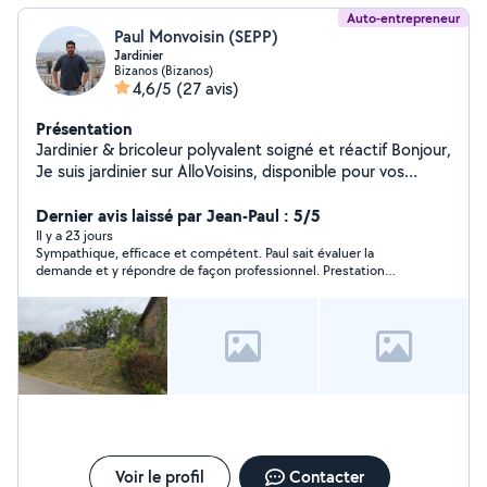
Auto-entrepreneur
Paul Monvoisin (SEPP)
Jardinier
Bizanos (Bizanos)
4,6/5
(27 avis)
Présentation
Jardinier & bricoleur polyvalent soigné et réactif Bonjour,
Je suis jardinier sur AlloVoisins, disponible pour vos
travaux d'entretien extérieur (tonte, débroussaillage,
remise en état, plantations) et petits travaux de
Dernier avis laissé par Jean-Paul : 5/5
bricolage (pose de tringle, luminaires, démontage, etc.).
Il y a 23 jours
Sympathique, efficace et compétent. Paul sait évaluer la
Sérieux, bien équipé, travail propre et soigné.
demande et y répondre de façon professionnel. Prestation
Intervention possible sur Pau et alentours.
donnant toute satisfaction.
Voir le profil
Contacter