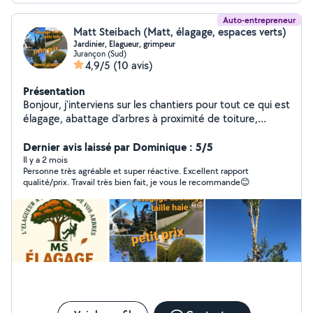
Auto-entrepreneur
Matt Steibach (Matt, élagage, espaces verts)
Jardinier, Elagueur, grimpeur
Jurançon (Sud)
4,9/5
(10 avis)
Présentation
Bonjour, j'interviens sur les chantiers pour tout ce qui est
élagage, abattage d'arbres à proximité de toiture,
entretien de pelouse, débroussaillage, entretien des
Haie d arbres dangereux et je peux faire aussi tout ce
Dernier avis laissé par Dominique : 5/5
qui est homme toute main
Il y a 2 mois
Personne très agréable et super réactive. Excellent rapport
qualité/prix. Travail très bien fait, je vous le recommande😊