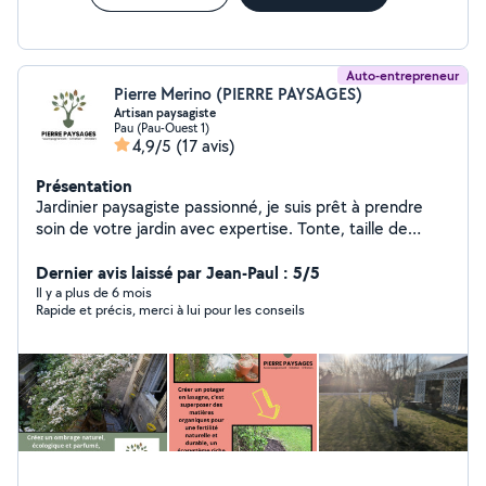
Auto-entrepreneur
Pierre Merino (PIERRE PAYSAGES)
Artisan paysagiste
Pau (Pau-Ouest 1)
4,9/5
(17 avis)
Présentation
Jardinier paysagiste passionné, je suis prêt à prendre
soin de votre jardin avec expertise. Tonte, taille de
haies, débroussaillage, taille d'arbres fruitiers et plus
encore. Je maîtrise toutes les techniques pour embellir
Dernier avis laissé par Jean-Paul : 5/5
votre espace vert. Spécialisé dans la création de
Il y a plus de 6 mois
Rapide et précis, merci à lui pour les conseils
massifs, la plantation de végétaux et l'aménagement
paysager, terrasse , muret, bassin... Je vous propose
mes services pour un jardin à votre image. Sérieux,
ponctuel et à l'écoute de vos besoins, je vous garanti un
travail soigné dans le respect de l'environnement.
Contactez-moi pour discuter de vos besoins ou de
votre projet.