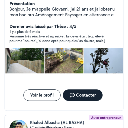
Présentation
Bonjour, Je m'appelle Giovanni, j'ai 21 ans et j'ai obtenu
mon bac pro Aménagement Paysager en alternance en
2025. Grâce à ma formation et à mon expérience, je
suis en mesure de réaliser diverses prestations,
Dernier avis laissé par Thèze : 4/5
notamment : La tonte et l'entretien des pelouses ; Les
Il y a plus de 6 mois
Personne très réactive et agréable . Le devis était trop élevé
débroussaillages ; La taille des haies ; Les travaux
pour ma ‘ bourse’, j’ai donc opté pour quelqu’un d’autre, mais je
d'élagage ; La maçonnerie paysagère ; La plantation;
ferai sans doute appel aux services de Giovanni une autre fois
L'arrosage automatique; Terrasse,clôture; Le
car je le pense fiable et sérieux.
terrassement; Je suis disponible pour toute demande
ou projet paysager, et je m'engage à garantir un rendu
de qualité.
Voir le profil
Contacter
Auto-entrepreneur
Khaled Albasha (AL BASHA)
((Jardinier)Bricolage - Travau