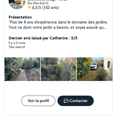
Pau (Pau-Sud 2)
4,5/5
(142 avis)
Présentation
"Plus de 8 ans d'expérience dans le domaine des jardins.
Tout ce dont votre jardin a besoin, et soyez assuré que
vous obtiendrez une valeur et une qualité élevées. En
plus, mon équipe spécialisée s'occupe des travaux de
Dernier avis laissé par Catherine : 5/5
carrelage, peinture, démolition et rénovation, montage
Il y a 2 mois
Très réactif.
de meubles. Vous trouverez ici tout ce dont vous avez
besoin pour vos travaux. Mon objectif est de satisfaire
le client."
Voir le profil
Contacter