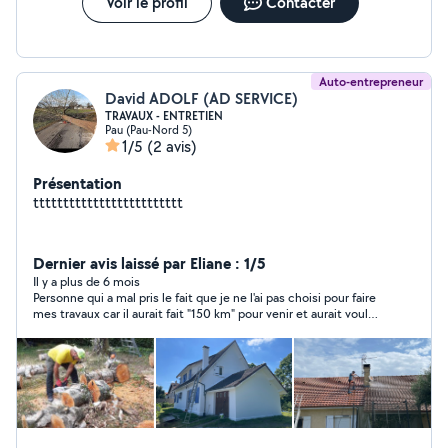
Voir le profil
Contacter
Auto-entrepreneur
David ADOLF (AD SERVICE)
TRAVAUX - ENTRETIEN
Pau (Pau-Nord 5)
1/5
(2 avis)
Présentation
ttttttttttttttttttttttttt
Dernier avis laissé par Eliane : 1/5
Il y a plus de 6 mois
Personne qui a mal pris le fait que je ne l'ai pas choisi pour faire
mes travaux car il aurait fait "150 km" pour venir et aurait voulu
me facturer le devis. Je n'ai jamais vu ça ! Je ne regrette pas
d'avoir choisi un vrai professionnel