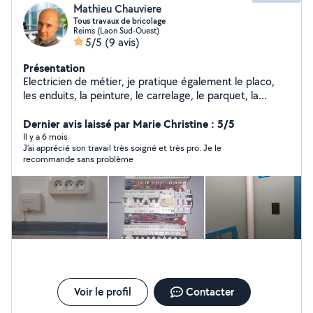
Mathieu Chauviere
Tous travaux de bricolage
Reims (Laon Sud-Ouest)
5/5
(9 avis)
Présentation
Electricien de métier, je pratique également le placo,
les enduits, la peinture, le carrelage, le parquet, la
menuiserie, le jardinage... Bon bricoleur efficace, bien
outillé et disponible, je saurai m'adapter pour mener à
Dernier avis laissé par Marie Christine : 5/5
bien vos projets.
Il y a 6 mois
J'ai apprécié son travail très soigné et très pro. Je le
recommande sans problème
Voir le profil
Contacter