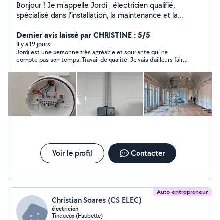
Bonjour ! Je m'appelle Jordi , électricien qualifié,
spécialisé dans l'installation, la maintenance et la
réparation de systèmes électriques résidentiels et
commerciaux. Avec plus de 3 années d'expérience, je
Dernier avis laissé par CHRISTINE : 5/5
propose des services sûrs, efficaces et garantis :
Il y a 19 jours
Jordi est une personne très agréable et souriante qui ne
Installations complètes, dépannage, entretien, éclairage
compte pas son temps. Travail de qualité. Je vais d'ailleurs faire
LED, tableaux électriques, prises, interrupteurs, câblage,
appel à lui à nouveau pour d'autres travaux. N'hésitez pas à le
mise à la terre et certifications. Pourquoi me choisir ?
contacter ; vous ne le regretterez pas. Encore merci
Travail propre, rapide et professionnel, matériaux de
qualité conformes aux normes, ponctualité et service
personnalisé, devis gratuit
Voir le profil
Contacter
Auto-entrepreneur
Christian Soares (CS ELEC)
électricien
Tinqueux (Haubette)