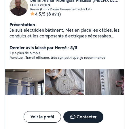
Berlin Arthur Mbenguia Makassi (MBENX ÉLECTRICITÉ)
ELECTRICIEN
Reims (Croix Rouge Universite-Centre Est)
4,5/5
(8 avis)
Présentation
Je suis électricien bâtiment, Met en place les câbles, les
conduits et les composants électriques nécessaires
pour alimenter l'ensemble du bâtiment en électricité.
Installé et raccorde les équipements (prises,
Dernier avis laissé par Hervé : 5/5
interrupteurs, luminaires, panneaux de distribution).
Il y a plus de 6 mois
Ponctuel, Travail efficace, très sympathique, je recommande
Voir le profil
Contacter