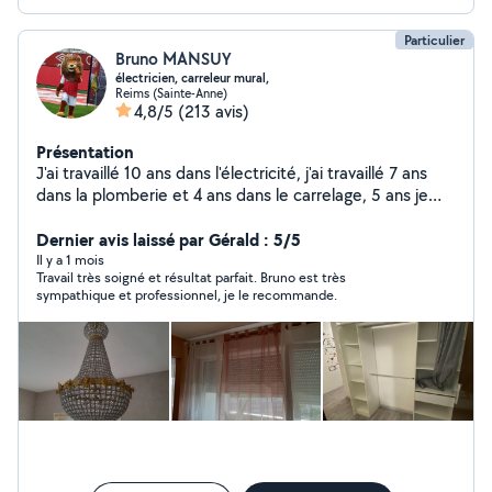
Particulier
Bruno MANSUY
électricien, carreleur mural,
Reims (Sainte-Anne)
4,8/5
(213 avis)
Présentation
J'ai travaillé 10 ans dans l'électricité, j'ai travaillé 7 ans
dans la plomberie et 4 ans dans le carrelage, 5 ans je
monte des meuble , 5 ans et des petits travaux pour
aller allovoisin à bientôt
Dernier avis laissé par Gérald : 5/5
Il y a 1 mois
Travail très soigné et résultat parfait. Bruno est très
sympathique et professionnel, je le recommande.