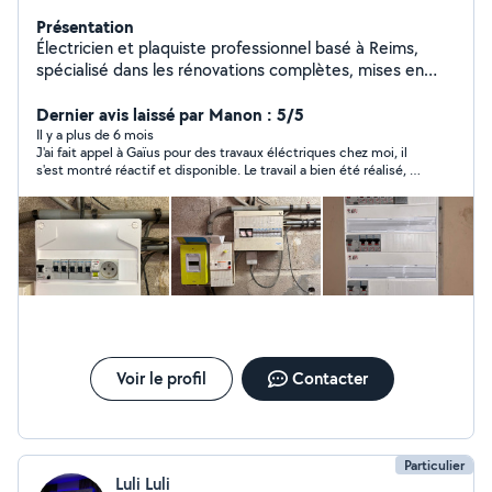
Présentation
Électricien et plaquiste professionnel basé à Reims,
spécialisé dans les rénovations complètes, mises en
sécurité électriques, remplacements de tableaux,
création de circuits, pose de placo, doublages et faux
Dernier avis laissé par Manon : 5/5
plafonds. Travail soigné, respect des normes, devis clair
Il y a plus de 6 mois
J'ai fait appel à Gaïus pour des travaux éléctriques chez moi, il
et interventions fiables. Disponible pour particuliers et
s'est montré réactif et disponible. Le travail a bien été réalisé, je
professionnels
suis très satisfaite. A bientôt !
Voir le profil
Contacter
Particulier
Luli Luli