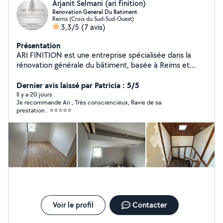
Arjanit Selmani (ari finition)
Renovation General Du Batiment
Reims (Croix du Sud-Sud-Ouest)
3,3/5
(7 avis)
Présentation
ARI FINITION est une entreprise spécialisée dans la
rénovation générale du bâtiment, basée à Reims et
active dans toute la région. Forts d'une solide
expérience et d'un savoir-faire reconnu, nous proposons
Dernier avis laissé par Patricia : 5/5
des prestations complètes, de qualité, adaptées aux
Il y a 20 jours
Je recommande Ari , Très consciencieux, Ravie de sa
besoins des particuliers comme des professionnels. Nos
prestation . ⭐️⭐️⭐️⭐️⭐️
domaines d'intervention : Rénovation intérieure
complète (appartements, maisons, locaux
professionnels) Peinture, enduits et finitions Cloisons,
plafonds et doublages en plaques de plâtre (placo)
Revêtements de sols et murs (carrelage, parquet, PVC)
Travaux d'électricité et de plomberie intérieure Petite
maçonnerie, démolition, préparation de chantiers Nos
engagements : Un travail soigné, dans le respect des
normes et des délais Un interlocuteur unique pour un
suivi personnalisé de chaque projet Des devis clairs et
Voir le profil
Contacter
gratuits, sans surprise Un excellent rapport qualité/prix