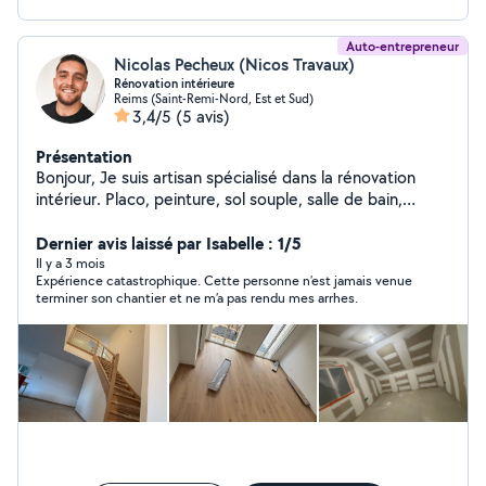
Auto-entrepreneur
Nicolas Pecheux (Nicos Travaux)
Rénovation intérieure
Reims (Saint-Remi-Nord, Est et Sud)
3,4/5
(5 avis)
Présentation
Bonjour, Je suis artisan spécialisé dans la rénovation
intérieur. Placo, peinture, sol souple, salle de bain,
cuisine et divers bricolage. N'hésitez pas à me
contacter pour plus d'informations.
Dernier avis laissé par Isabelle : 1/5
Il y a 3 mois
Expérience catastrophique. Cette personne n’est jamais venue
terminer son chantier et ne m’a pas rendu mes arrhes.