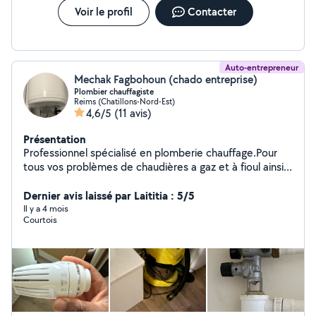
Voir le profil
Contacter
Auto-entrepreneur
Mechak Fagbohoun (chado entreprise)
Plombier chauffagiste
Reims (Chatillons-Nord-Est)
4,6/5
(11 avis)
Présentation
Professionnel spécialisé en plomberie chauffage.Pour
tous vos problèmes de chaudières a gaz et à fioul ainsi
que leur entretiens,en électricité et en placo, peinture
et carrelage je suis disponible. Déboucher les toilettes
Dernier avis laissé par Laititia : 5/5
et les cuisines
Il y a 4 mois
Courtois