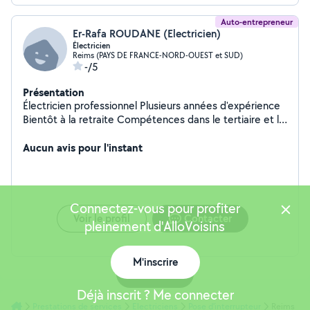
Auto-entrepreneur
Er-Rafa ROUDANE (Electricien)
Électricien
Reims (PAYS DE FRANCE-NORD-OUEST et SUD)
-/5
Présentation
Électricien professionnel Plusieurs années d'expérience
Bientôt à la retraite Compétences dans le tertiaire et le
bâtiment
Aucun avis pour l'instant
Connectez-vous pour profiter
Voir le profil
Contacter
pleinement d'AlloVoisins
M'inscrire
Carte
Déjà inscrit ? Me connecter
Prestations de services
Electriciens
Pose d'interrupteur
Reims