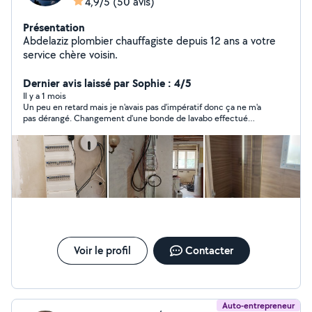
4,9/5
(50 avis)
Présentation
Abdelaziz plombier chauffagiste depuis 12 ans a votre
service chère voisin.
Dernier avis laissé par Sophie : 4/5
Il y a 1 mois
Un peu en retard mais je n'avais pas d'impératif donc ça ne m'a
pas dérangé. Changement d'une bonde de lavabo effectué
rapidement, tout remis en ordre après son départ, en revanche
je trouve la tarification un peu élevé d'où l'étoile en moins.
Voir le profil
Contacter
Auto-entrepreneur