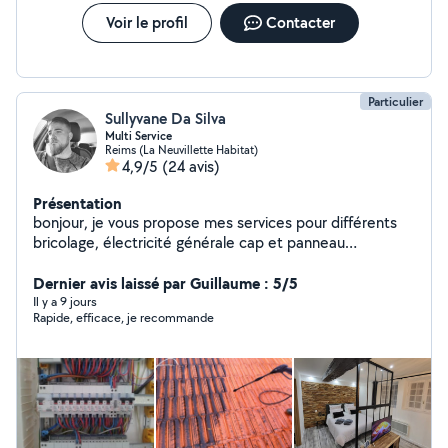
Voir le profil
Contacter
Particulier
Sullyvane Da Silva
Multi Service
Reims (La Neuvillette Habitat)
4,9/5
(24 avis)
Présentation
bonjour, je vous propose mes services pour différents
bricolage, électricité générale cap et panneau
photovoltaïque,jardinage, nettoyage Karcher mur sol
toiture,paysagiste, montage de meubles, piscine,
Dernier avis laissé par Guillaume : 5/5
nettoyage pc et console de jeux ,je loue aussi matériel
Il y a 9 jours
Rapide, efficace, je recommande
Karcher et .extracteur injecteur bissel pro Ma conjointe
vous propose ses services pour vous aider dans le
repassage (12 de l'heure) à notre domicile, elle vous
propose également de l'aide à domicile (elle exerce le
métier d'aide-soignante), garde d'enfants et jardinage.
Elle peut également vous aider dans tout ce qui
administratif notamment impôt et gestion de votre