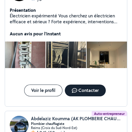
Présentation
Électricien expérimenté Vous cherchez un électricien
efficace et sérieux ? Forte expérience, interventions
rapides et travail impeccable. Dépannages, rénovations,
mises aux normes, éclairage intérieur/extérieur : j'assure
Aucun avis pour l'instant
des installations sûres, fiables et durables. Professionnel
à l'écoute, je trouve toujours la solution adaptée à votre
besoin. Disponibilité rapide.
Voir le profil
Contacter
Auto-entrepreneur
Abdelaziz Koumma (AK PLOMBERIE CHAUFFAGE)
Plombier chauffagiste
Reims (Croix du Sud-Nord-Est)