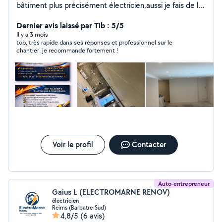
bâtiment plus précisément électricien,aussi je fais de la
maintenance électrique, du placo, de la peinture Je suis
à votre disposition pour satisfaire vos attentes et
Dernier avis laissé par Tib : 5/5
éclairé vos idées
Il y a 3 mois
top, très rapide dans ses réponses et professionnel sur le
chantier. je recommande fortement !
Voir le profil
Contacter
Auto-entrepreneur
Gaius L (ELECTROMARNE RENOV)
électricien
Reims (Barbatre-Sud)
4,8/5
(6 avis)