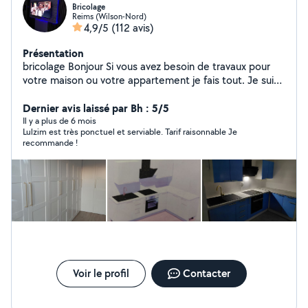
Bricolage
Reims (Wilson-Nord)
4,9/5
(112 avis)
Présentation
bricolage Bonjour Si vous avez besoin de travaux pour
votre maison ou votre appartement je fais tout. Je suis
à votre disposition par exemple pour monter vos
meubles de cuisine, installer des rideaux, l'Électricité,
Dernier avis laissé par Bh : 5/5
changer des robinets, plomberie, poser du parquet,
Il y a plus de 6 mois
Lulzim est très ponctuel et serviable. Tarif raisonnable Je
etc... Merci cordialement 24
recommande !
Voir le profil
Contacter