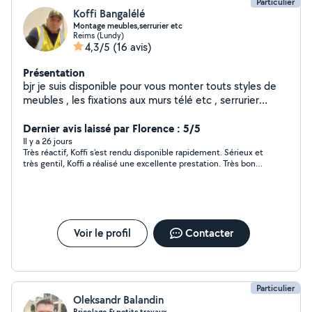
Particulier
Koffi Bangalélé
Montage meubles,serrurier etc
Reims (Lundy)
4,3/5
(16 avis)
Présentation
bjr je suis disponible pour vous monter touts styles de
meubles , les fixations aux murs télé etc , serrurier
certifié , débouchage de toilette etc , prix sympa
Dernier avis laissé par Florence : 5/5
Il y a 26 jours
Très réactif, Koffi s'est rendu disponible rapidement. Sérieux et
très gentil, Koffi a réalisé une excellente prestation. Très bon
rapport qualité-prix. Personne au top. Je le recommande
sincèrement.
Voir le profil
Contacter
Particulier
Oleksandr Balandin