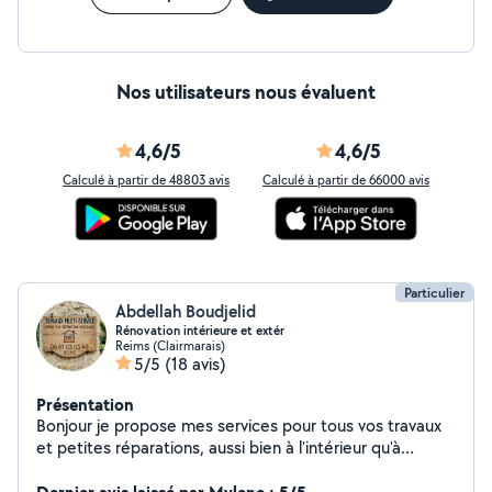
Nos utilisateurs nous évaluent
4,6/5
4,6/5
Calculé à partir de 48803 avis
Calculé à partir de 66000 avis
Particulier
Abdellah Boudjelid
Rénovation intérieure et extér
Reims (Clairmarais)
5/5
(18 avis)
Présentation
Bonjour je propose mes services pour tous vos travaux
et petites réparations, aussi bien à l'intérieur qu'à
l'extérieur de votre logement. Disponible rapidement
N'hésitez pas à me contacter pour discuter de votre