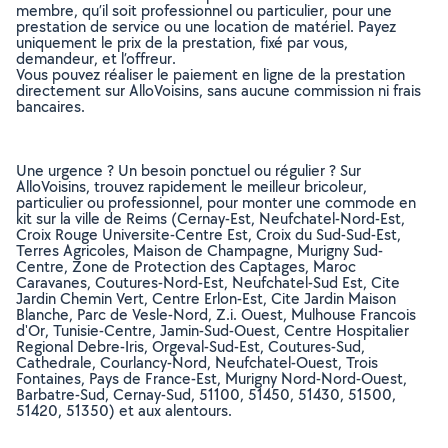
membre, qu’il soit professionnel ou particulier, pour une
prestation de service ou une location de matériel. Payez
uniquement le prix de la prestation, fixé par vous,
demandeur, et l’offreur.
Vous pouvez réaliser le paiement en ligne de la prestation
directement sur AlloVoisins, sans aucune commission ni frais
bancaires.
Une urgence ? Un besoin ponctuel ou régulier ? Sur
AlloVoisins, trouvez rapidement le meilleur bricoleur,
particulier ou professionnel, pour monter une commode en
kit sur la ville de Reims (Cernay-Est, Neufchatel-Nord-Est,
Croix Rouge Universite-Centre Est, Croix du Sud-Sud-Est,
Terres Agricoles, Maison de Champagne, Murigny Sud-
Centre, Zone de Protection des Captages, Maroc
Caravanes, Coutures-Nord-Est, Neufchatel-Sud Est, Cite
Jardin Chemin Vert, Centre Erlon-Est, Cite Jardin Maison
Blanche, Parc de Vesle-Nord, Z.i. Ouest, Mulhouse Francois
d'Or, Tunisie-Centre, Jamin-Sud-Ouest, Centre Hospitalier
Regional Debre-Iris, Orgeval-Sud-Est, Coutures-Sud,
Cathedrale, Courlancy-Nord, Neufchatel-Ouest, Trois
Fontaines, Pays de France-Est, Murigny Nord-Nord-Ouest,
Barbatre-Sud, Cernay-Sud, 51100, 51450, 51430, 51500,
51420, 51350) et aux alentours.