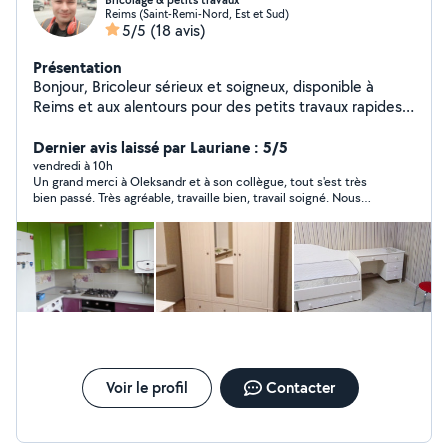
Bricolage & petits travaux
Reims (Saint-Remi-Nord, Est et Sud)
5/5
(18 avis)
Présentation
Bonjour, Bricoleur sérieux et soigneux, disponible à
Reims et aux alentours pour des petits travaux rapides
et bien réalisés. Je propose mes services pour
différents travaux de bricolage : Montage et démontage
Dernier avis laissé par Lauriane : 5/5
de meubles (IKEA, etc.) Réparation simple de meubles
vendredi à 10h
Un grand merci à Oleksandr et à son collègue, tout s'est très
Peinture murs et plafonds Rebouchage et enduit Pose
bien passé. Très agréable, travaille bien, travail soigné. Nous
de papier peint Pose simple de carrelage Fixation
avons fait appel à lui pour le montage de notre abri de jardin.
d'objets au mur (étagères, cadres, TV) Aide pour porter
Nous le recommandons à 100% et nous n'hésiterons pas à les
et déplacer des meubles Je dispose de mon propre
recontacter pour d'autres travaux.
matériel (perforateur, visseuse, scie sauteuse).
Personne sérieuse, ponctuelle et respectueuse.
Disponible en semaine et le week-end. Tarifs
raisonnables selon les travaux. N'hésitez pas à me
contacter par message. Cordialement, Oleksandr
Voir le profil
Contacter