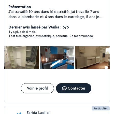
Présentation
J'ai travaillé 10 ans dans l'électricité, j'ai travaillé 7 ans
dans la plomberie et 4 ans dans le carrelage, 5 ans je
monte des meuble , 5 ans et des petits travaux pour
aller allovoisin à bientôt
Dernier avis laissé par Waika : 5/5
Il y a plus de 6 mois
Il est très organisé, sympathique, ponctuel. Je recommande.
Voir le profil
Contacter
Particulier
Farida Ladjici