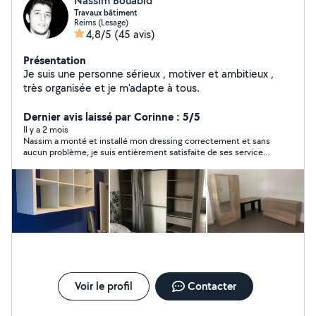
Nassim Bouabid
Travaux bâtiment
Reims (Lesage)
4,8/5
(45 avis)
Présentation
Je suis une personne sérieux , motiver et ambitieux ,
très organisée et je m'adapte à tous.
Dernier avis laissé par Corinne : 5/5
Il y a 2 mois
Nassim a monté et installé mon dressing correctement et sans
aucun problème, je suis entièrement satisfaite de ses services.
C'est une personne sérieuse, très sympathique et sociable.
Nous avons eu un bel échange lors de sa prestation. Je ne
manquerai pas de faire de nouveau appel à lui et je le
recommanderais même autour de moi.
Voir le profil
Contacter