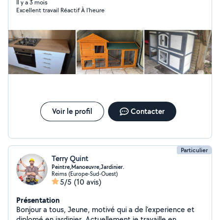
Il y a 3 mois
Excellent travail Réactif À l’heure
Voir le profil
Contacter
Particulier
Terry Quint
Peintre,Manoeuvre,Jardinier.
Reims (Europe-Sud-Ouest)
5/5
(10 avis)
Présentation
Bonjour a tous, Jeune, motivé qui a de l'experience et
diplomé en jardinier. Actuellement je travaille en