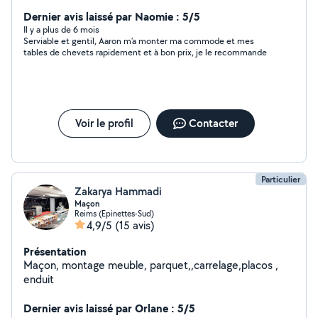
d'enfants etc. Pour résumer, si vous avez besoin de
quelque chose, je sais presque tout faire et même si je
Dernier avis laissé par Naomie : 5/5
ne sais pas le faire, je trouverai quelqu'un pour vous
Il y a plus de 6 mois
Serviable et gentil, Aaron m’a monter ma commode et mes
aider
tables de chevets rapidement et à bon prix, je le recommande
Voir le profil
Contacter
Particulier
Zakarya Hammadi
Maçon
Reims (Epinettes-Sud)
4,9/5
(15 avis)
Présentation
Maçon, montage meuble, parquet,,carrelage,placos ,
enduit
Dernier avis laissé par Orlane : 5/5