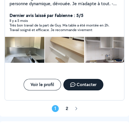
personne dynamique, dévouée. Je m'adapte à tout. -
Montage des cuisines - Travaux d' électricité -
Dépannage électroménager ( lave linge, sèche linge,
Dernier avis laissé par Fabienne : 5/5
lave vaisselle..) - peinture et papier peint - Revêtement
Il y a 5 mois
Très bon travail de la part de Guy. Ma table a été montée en 2h.
sol ( Lino, parquet) - petite plomberie Et tout autre
Travail soigné et efficace. Je recommande vivement
travaux de bricolage
Voir le profil
Contacter
1
2
Page
suivante