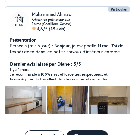
Particulier
Muhammad Ahmadi
Artisan en petite travaux
Reims (Chatillons-Centre)
4,6/5
(18 avis)
Présentation
Français (mis à jour) : Bonjour, je m'appelle Nima. J'ai de
l'expérience dans les petits travaux d'intérieur comme la
, le plâtre, l'installation de placards, la pose de parquet,
ainsi que les petites . Je travaille avec soin, propreté et
Dernier avis laissé par Diane : 5/5
sérieux, en cherchant toujours à satisfaire mes clients.
Il y a 1 mois
Je recommande à 100% il est efficace très respectueux et
bonne équipe . Ils travaillent dans les normes et demandes
notre avis à chaque étape ça je trouve au top pour moi qui suis
détaillante je valide ma prestation. Il a été réactif et très
ponctuel. La veille pour le lendemain en plus .