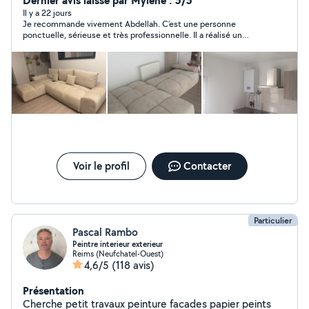
Dernier avis laissé par Mylene : 5/5
projet ! Disponible tout la semaine de samedi jusqu'à
Il y a 22 jours
Je recommande vivement Abdellah. C’est une personne
samedi H24 .
ponctuelle, sérieuse et très professionnelle. Il a réalisé un
travail remarquable, propre et rapide. Je suis très satisfaite du
résultat et je n’hésiterai pas à faire de nouveau appel à lui pour
de futurs travaux. Merci encore pour votre excellent travail !
Voir le profil
Contacter
Particulier
Pascal Rambo
Peintre interieur exterieur
Reims (Neufchatel-Ouest)
4,6/5
(118 avis)
Présentation
Cherche petit travaux peinture facades papier peints