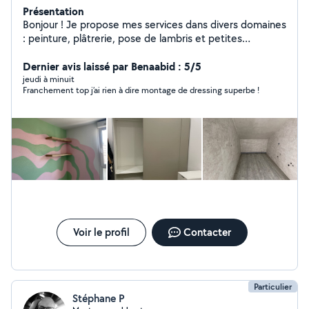
Présentation
Bonjour ! Je propose mes services dans divers domaines
: peinture, plâtrerie, pose de lambris et petites
réparations. Je suis une personne responsable et
méticuleuse. Chargement / déchargement de
Dernier avis laissé par Benaabid : 5/5
matériaux et affaires.
jeudi à minuit
Franchement top j’ai rien à dire montage de dressing superbe !
Voir le profil
Contacter
Particulier
Stéphane P