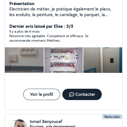
Présentation
Electricien de métier, je pratique également le placo,
les enduits, la peinture, le carrelage, le parquet, la
menuiserie, le jardinage... Bon bricoleur efficace, bien
outillé et disponible, je saurai m'adapter pour mener à
Dernier avis laissé par Elise : 5/5
bien vos projets.
Il y a plus de 6 mois
Personne très agréable. Compétent et efficace. Je
recommande vivement Mathieu.
Voir le profil
Contacter
Particulier
Ismail Benyoucef
Bricolage , aide demenagement