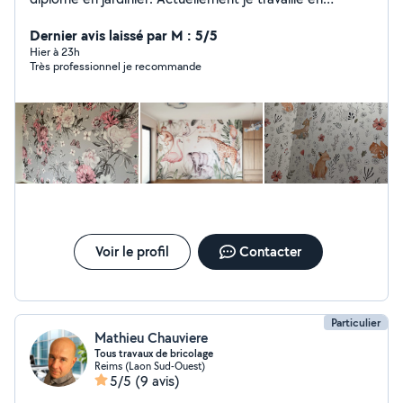
bâtiment et Je suis disponible pour tout travaux peintre
interieur et exterieur ainsi que le manoeuvre. Merci
Dernier avis laissé par M : 5/5
Hier à 23h
Très professionnel je recommande
Voir le profil
Contacter
Particulier
Mathieu Chauviere
Tous travaux de bricolage
Reims (Laon Sud-Ouest)
5/5
(9 avis)