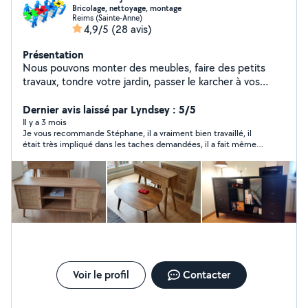
Bricolage, nettoyage, montage
Reims (Sainte-Anne)
4,9/5
(28 avis)
Présentation
Nous pouvons monter des meubles, faire des petits
travaux, tondre votre jardin, passer le karcher à vos
terrasses ou autres, déménager, faire de la
manutention, faire du repassage et livrer des courses.
Dernier avis laissé par Lyndsey : 5/5
Avec un ami pour la même prestation et sans
Il y a 3 mois
Je vous recommande Stéphane, il a vraiment bien travaillé, il
supplément. Farida et Stéphane.
était très impliqué dans les taches demandées, il a fait même
plus que ce qui était demandé, je vous le recommande les
yeux fermés
Voir le profil
Contacter