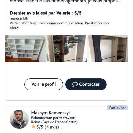
motivé. Habitué aux déménagements, je vous propose
mes services pour vous aider efficacement : *
Déménagement et manutention * Montage et
Dernier avis laissé par Valerie : 5/5
démontage de meubles * Visseuse et perceuse à
mardi à 13h
Parfait. Ponctuel. Très bonne communication. Prestation Top.
disposition * Port de charges lourdes * Aide au
Merci
chargement et déchargement de véhicules Ponctuel,
soigneux et dynamique, je m'investis pour que votre
déménagement ou votre montage se déroule dans les
meilleures conditions. N'hésitez pas à me contacter
pour discuter de votre besoin. Je réponds rapidement !
Voir le profil
Contacter
Particulier
Maksym Kamenskyi
Peinture/tous petits travaux
Reims (Pays de France-Centre)
5/5
(4 avis)