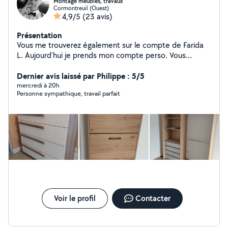
Montage meubles, travaux
Cormontreuil (Ouest)
4,9/5
(23 avis)
Présentation
Vous me trouverez également sur le compte de Farida
L. Aujourd'hui je prends mon compte perso. Vous
trouverez mes différents avis en copies écran sur ce
profil. Montage meubles, petits travaux d'agencement.
Dernier avis laissé par Philippe : 5/5
mercredi à 20h
Personne sympathique, travail parfait
Voir le profil
Contacter