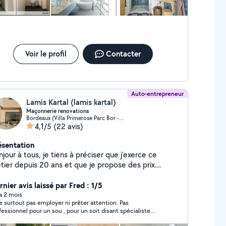
uverture/ demousage Jardinage/ alpagage/ taille
ies Electricité neuf ou ancien Plomberie pose douche
'italienne, cabine de douche, baignoire, wc, vasque
VIS ET DEPLACEMENT GRATUIT. »
Voir le profil
Contacter
Auto-entrepreneur
Lamis Kartal (lamis kartal)
Maçonnerie renovations
Bordeaux (Villa Primerose Parc Bor.-Cauderan 3)
4,1/5
(22 avis)
ésentation
jour à tous, je tiens à préciser que j'exerce ce
tier depuis 20 ans et que je propose des prix
pétitifs. Je prends en charge l'intégralité des
vaux pour le propriétaire, de A à Z, en offrant une
nier avis laissé par Fred : 1/5
ution clé en main. Cela inclut la maçonnerie, la
 a 2 mois
e surtout pas employer ni prêter attention. Pas
ture, le carrelage, la démolition extérieure et
fessionnel pour un sou , pour un soit disant spécialiste
érieure, le béton, le terrassement, les travaux de
releur il n'arrive même pas à poser des carreaux droit, les
onnerie, le plâtrage, la peinture, la pose de