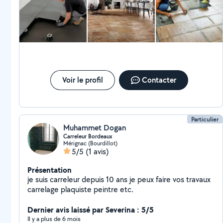
revêtement sol et mûr - Création salle de bain
ancienne, moderne ou tendance - Terrasse en bois
composite - Pose parquet A votre disposition pour
petits travaux ou rénovation complète (Cuisine,
SDB/SDE...). Nos garanties : QUALITÉ et RESPECT.
Tous nos travaux sont couverts par une garantie
décennale Je possède une nacelle d'une hauteur de
18m pour tous vos projets en toute sécurité bien sûr
Voir le profil
Contacter
mais également un camion benne et mini pelle pour
des travaux de petite et grosse maçonnerie » »
Particulier
Muhammet Dogan
Carreleur Bordeaux
Mérignac (Bourdillot)
5/5
(1 avis)
Présentation
je suis carreleur depuis 10 ans je peux faire vos travaux
carrelage plaquiste peintre etc.
Dernier avis laissé par Severina : 5/5
Il y a plus de 6 mois