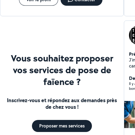
montage
Pr
Vous souhaitez proposer
J'i
ca
vos services de pose de
cl
et 
De
faïence ?
co
Il y
bon
- 
Pla
Inscrivez-vous et répondez aux demandes près
dé
de chez vous !
re
an
co
Proposer mes services
RESPECT. Tous
garanti