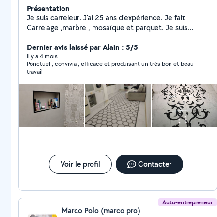
Présentation
Je suis carreleur. J'ai 25 ans d'expérience. Je fait
Carrelage ,marbre , mosaïque et parquet. Je suis
sérieux et ponctuel. N'hésitez pas à me contacter.
Merci.
Dernier avis laissé par Alain : 5/5
Il y a 4 mois
Ponctuel , convivial, efficace et produisant un très bon et beau
travail
Voir le profil
Contacter
Auto-entrepreneur
Marco Polo (marco pro)