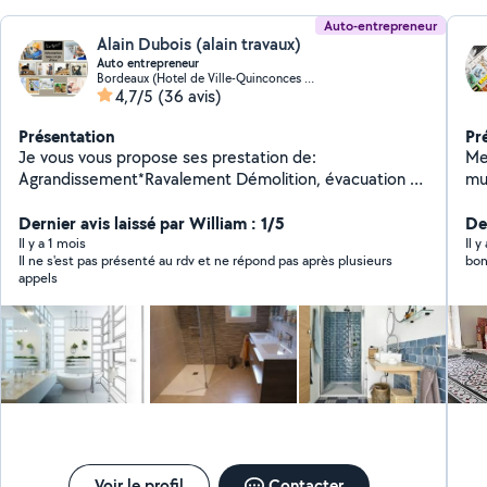
Auto-entrepreneur
Alain Dubois (alain travaux)
Auto entrepreneur
Bordeaux (Hotel de Ville-Quinconces 2)
4,7/5
(36 avis)
Présentation
Pr
Je vous vous propose ses prestation de:
Me
Agrandissement*Ravalement Démolition, évacuation /
mu
mise en déchetterie Maçonnerie Réalisation de
ex
fondation/ maçonnerie Pose placo / Enduit / Ratissage
Dernier avis laissé par William : 1/5
et
De
Peinture / Enduit / Bande joint*Revêtement des sols /
an
Il y a 1 mois
Il 
Il ne s'est pas présenté au rdv et ne répond pas après plusieurs
bon
Rénovation sol Pose de parquet / lino Pose carrelage
pli
appels
Création / Rénovation salle de bain Création de piscine
*Band
béton Pose de cloison/ placo/ isolation Pose parquet /
pei
lino / moquette / ponçage parquet Réalisation de
cr
chape en béton Pose de cuisine / montage de meuble
to
Couverture/ demousage Jardinage/ alpagage/ taille
*m
haies Electricité neuf ou ancien Plomberie pose douche
et 
à l'italienne, cabine de douche, baignoire, wc, vasque
pa
DEVIS ET DEPLACEMENT GRATUIT
toi
fa
cré
Voir le profil
Contacter