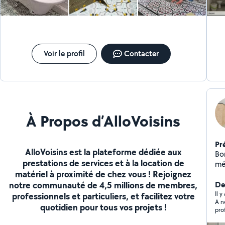
plafonds, finitions soignées, Peinture : services de
Co
peinture intérieure et extérieure. Charpente et
ha
dépannage : intervention rapide et efficace.
à l
Ravalement de façade, enduit, crépi, pose bardage,
DE
pose bois en façade Revêtements de sol et mur :
parquet, faience, carrelage, peinture, toile de verre,
Voir le profil
Contacter
papier peint Pose cuisine, montage meuble, dressing
Terrasses en bois composite : conception, installation,
rénovation Pose de parquet stratifié, cloué, collé »
À Propos d’AlloVoisins
Pr
AlloVoisins est la plateforme dédiée aux
Bon
prestations de services et à la location de
mé
matériel à proximité de chez vous ! Rejoignez
com
notre communauté de 4,5 millions de membres,
tra
Der
sol
Il y
professionnels et particuliers, et facilitez votre
A n
toi
quotidien pour tous vos projets !
pro
int
car
maç