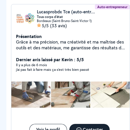
Auto-entrepreneur
Lucasprobdx Tce (auto-entrepreneur)
Tous corps d'état
Bordeaux (Saint-Bruno-Saint-Victor 1)
5/5
(33 avis)
Présentation
Grâce à ma précision, ma créativité et ma maîtrise des
outils et des matériaux, me garantisse des résultats de
qualité, alliant esthétique et fonctionnalité. Équipé et
assité avec mes collegues et disponible pour vos
Dernier avis laissé par Kevin : 5/5
travaux. -Très flexible au niveau des horaires et tarifs rc
Il y a plus de 6 mois
j'ai pas fait à faire mais ça s'est très bien passé
et décénnale Détails de mes prestations : la peinture
et le placo (pose collé, raillé, bandes), le ratissage,
pose toile de verre, pose parquet/lino/moquette, la
plomberie (pose sdb, toilette, sanibroyeur, l'électricité
(tableau, prise, interrupteur), le carrelage et la faience,
la maçonnerie (chape, dalle, murette, enduit, crépi,
terrassement, trou de piscine) Je suis attentif aux
besoins de mes clients, capable de proposer des
solutions sur mesure pour moderniser, réparer ou
réaménager tout type d'intérieur ou d'extérieur. Pose
de cuisine ikea, conforama, leroy merlin Bien à vous, »
Voir le profil
Contacter