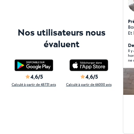
Pr
Bo
Nos utilisateurs nous
Et 
sér
évaluent
qu
De
Il 
hors
ne 
mét
4,6/5
4,6/5
Calculé à partir de 48731 avis
Calculé à partir de 66000 avis