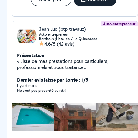
Auto-entrepreneur
Jean Luc (btp travaux)
Auto entrepreneur
Bordeaux (Hotel de Ville-Quinconces 2)
4,6/5
(42 avis)
Présentation
« Liste de mes prestations pour particuliers,
professionnels et sous traitance
Peinture*Chape*Moquette*Placo *Ragreage*Bandes
*Carrelage *Faïence *parquet *Travertin*la peinture et
Dernier avis laissé par Lorrie : 1/5
le placo (collé, raillé, bandes),*le ratissage, crépi
Il y a 6 mois
Ne s’est pas présenté au rdv!
façade, peinture façade, réparation façade*pose tous
types de parquet, terrasse bois, bardage façade,
*montage meuble en kit, cuisine, sdb *rénovation neuf
et ancien, prix attractifs*pose toile de verre,*pose
parquet/lino/moquette,*la plomberie (pose sdb,
toilette, sanibroyeur, *l'électricité *le carrelage et la
faience, *la maçonnerie (chape, dalle, murette, enduit,
crépi, terrassement, trou de -piscine) Installation et