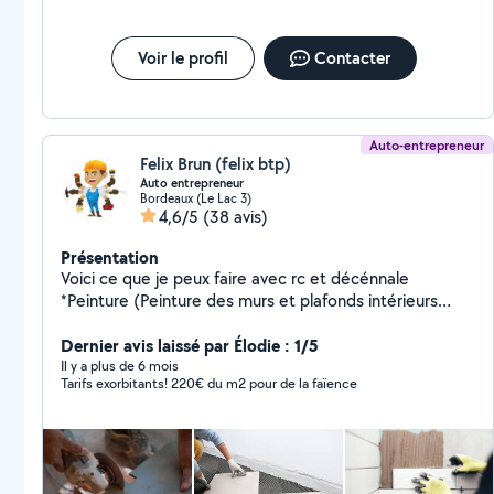
montage de cuisines - Ikea - Leroy Merlin - Maison du
Monde - Conforama - But etc. -Très flexible au niveau
des horaires et tarifs rc et décénnale »
Voir le profil
Contacter
Auto-entrepreneur
Felix Brun (felix btp)
Auto entrepreneur
Bordeaux (Le Lac 3)
4,6/5
(38 avis)
Présentation
Voici ce que je peux faire avec rc et décénnale
*Peinture (Peinture des murs et plafonds intérieurs
*Peinture des façades extérieures *Pose de papier
peint *Application d'enduit et lissage des surfaces
Dernier avis laissé par Élodie : 1/5
Rénovation de peinture ancienne *Peinture sur
Il y a plus de 6 mois
Tarifs exorbitants! 220€ du m2 pour de la faïence
boiseries portes, fenêtres, plinthes, etc.) *Chape
*Moquette *Placo *Ragreage *Bandes *Carrelage
*Faïence *parquet *Travertin *la peinture et le placo
(collé, raillé, bandes),*le ratissage, crépi façade,
peinture façade, réparation façade *pose tous types