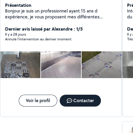
Présentation
Pr
Bonjour je suis un professionnel ayant 15 ans d
Int
expérience, je vous proposent mes différentes
du 
services dans la rénovation générale du bâtiment (
Maçonnerie, plâtrerie, enduit intérieur et extérieur,
Dernier avis laissé par Alexandre : 1/5
De
peinture générale, carrelage etc)avec plus de de 15
Il y a 28 jours
Il 
Annule l’intervention au dernier moment
Trè
ans d'expérience dans le BTP je suis à votre écoute
merci cordialement.
Voir le profil
Contacter