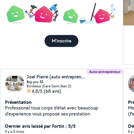
joi
ca
res
ave
plom
pas
de
M'inscrire
Auto-entrepreneur
Joel Pierre (auto entrepreneur)
Btp pro 33
Bordeaux (Gare Saint-Jean 2)
4,8/5
(68 avis)
Présentation
Pr
Professionel tous corps d'état avec beaucoup
Mes
d'experience vous propose ses prestation
(P
fa
Dernier avis laissé par Fortin : 5/5
d'
De
an
Il y a 2 mois
Il 