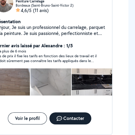
Peinture Carrelage
Bordeaux (Saint-Bruno-Saint-Victor 2)
4,6/5
(11 avis)
ésentation
njour, Je suis un professionnel du carrelage, parquet
la peinture. Je suis passionné, perfectionniste et
ieux. Je reste à votre disposition pour toutes
estions ou renseignements
rnier avis laissé par Alexandre : 1/5
y a plus de 6 mois
 de prix il fixe les tarifs en fonction des lieux de travail et il
doit sûrement pas connaître les tarifs appliqués dans le
ier . cordialement monsieur
Voir le profil
Contacter