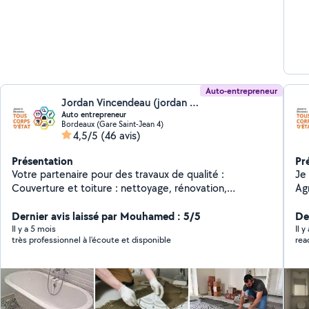
ha
bi
po
Auto-entrepreneur
Jordan Vincendeau (jordan btp 33)
Auto entrepreneur
Bordeaux (Gare Saint-Jean 4)
4,5/5
(46 avis)
Présentation
Pr
Votre partenaire pour des travaux de qualité :
Je
Couverture et toiture : nettoyage, rénovation,
Ag
remaniement. Menuiserie : pose portes, fenetre, baies
mise e
vitrées, véranda. Démolition et évacuation (camion,
Dernier avis laissé par Mouhamed : 5/5
fo
Der
mini-pelle, marteau piqueur, nacelles, échafaudage).
Pe
Il y a 5 mois
Il y
très professionnel à l'écoute et disponible
rea
Plomberie et sanitaire : installation de salles de bains,
Ré
chaudières, ballons d'eau, cumulus, wc Maçonnerie :
Cr
travaux de fondations et de murs, dalle, chape,
béto
rénovation façade, Carrelage/faience : pose et
lino
rénovation. Plâtrerie : pose placo, bandes, faux
ch