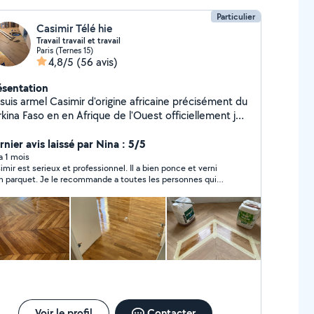
Particulier
Casimir Télé hie
Travail travail et travail
Paris (Ternes 15)
4,8/5
(56 avis)
ésentation
suis armel Casimir d'origine africaine précisément du
kina Faso en en Afrique de l'Ouest officiellement je
is chef d'équipe sur mon site agent de ménage à
msig je pose les anciens parquet massif je ponce l'es
nier avis laissé par Nina : 5/5
quet j'ai déjà tous mes outils de travail n'hésitez à
 a 1 mois
imir est serieux et professionnel. Il a bien ponce et verni
 contacter
 parquet. Je le recommande a toutes les personnes qui
herchent a sublimer leur parquet.
Voir le profil
Contacter