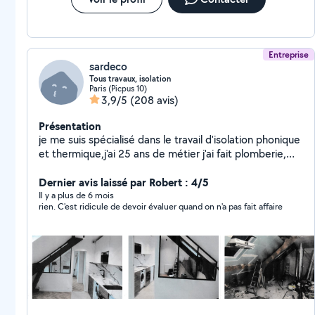
Entreprise
sardeco
Tous travaux, isolation
Paris (Picpus 10)
3,9/5
(208 avis)
Présentation
je me suis spécialisé dans le travail d'isolation phonique
et thermique,j'ai 25 ans de métier j'ai fait plomberie,
électricité, carrelage création de cuisine, de salle de
bain,peinture et faux plafonds je fais tout travaux
Dernier avis laissé par Robert : 4/5
d'intérieur et ravalement mes travaux sont couvert par
Il y a plus de 6 mois
rien. C'est ridicule de devoir évaluer quand on n'a pas fait affaire
une garantie décennale