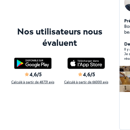
Pr
Bon
Nos utilisateurs nous
be
d'i
évaluent
tr
De
bri
Il 
Je 
jo
rés
pro
l'e
viv
4,6/5
4,6/5
qua
Calculé à partir de 48731 avis
Calculé à partir de 66000 avis