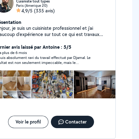
Cuisiniste tout types
Paris (Amerique 20)
4,9/5
(335 avis)
ésentation
jour, je suis un cuisiniste professionnel et j'ai
aucoup d'expérience sur tout ce qui est travaux
ntérieur et extérieur ainsi les bricolage et petits
avaux notamment montage de meuble en kit,
rnier avis laissé par Antoine : 5/5
colage, peinture, carrelage, ravalement etc. Je suis
y a plus de 6 mois
suis absolument ravi du travail effectué par Djamal. Le
ignable au Merci
ultat est non seulement impeccable, mais le
fessionnalisme, l'écoute et le respect des délais ont rendu
xpérience très agréable du début à la fin. Je recommande
ement leurs services à quiconque recherche un travail de
lité.
Voir le profil
Contacter