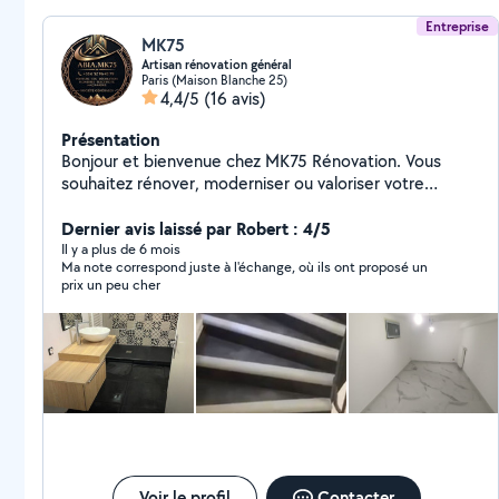
Entreprise
MK75
Artisan rénovation général
Paris (Maison Blanche 25)
4,4/5
(16 avis)
Présentation
Bonjour et bienvenue chez MK75 Rénovation. Vous
souhaitez rénover, moderniser ou valoriser votre
appartement, votre maison ou votre bureau ? Notre
équipe vous accompagne avec sérieux, expérience et
Dernier avis laissé par Robert : 4/5
professionnalisme afin de transformer vos espaces et
Il y a plus de 6 mois
Ma note correspond juste à l'échange, où ils ont proposé un
réaliser vos projets dans les meilleures conditions.
prix un peu cher
Zone d'intervention : Paris et toute l'Île-de-France.
Devis gratuit et personnalisé. Contactez-nous dès
aujourd'hui et donnons ensemble une nouvelle vie à
votre intérieur.
Voir le profil
Contacter