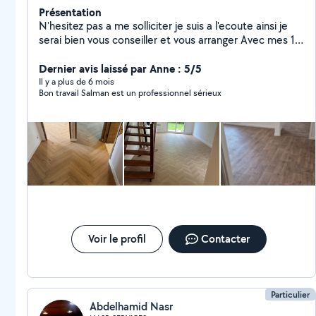
Présentation
N'hesitez pas a me solliciter je suis a l'ecoute ainsi je
serai bien vous conseiller et vous arranger Avec mes 15
ans d'experience en Batiment parquet lino sul PVC
Peinture carrelage et Renovation,et mon travail propre
Dernier avis laissé par Anne : 5/5
precis et rapide, vous pourrez jugez de vous meme.
Il y a plus de 6 mois
Bon travail Salman est un professionnel sérieux
Merci
Voir le profil
Contacter
Particulier
Abdelhamid Nasr