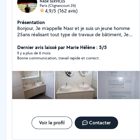
NASR SERVICES
Paris (Clignancourt 26)
4,9/5
(162 avis)
Présentation
Bonjour, Je m'appelle Nasr et je suis un jeune homme
25ans réalisant tout type de travaux de bâtiment, Je
suis diplômé d'un BTS technicien supérieur en
maintenance plomberie et chauffage, Je touche tout le
Dernier avis laissé par Marie Hélène : 5/5
domaine et je suis expérimenté depuis plusieurs année,
Il y a plus de 6 mois
Bonne communication, travail rapide et correct.
la qualité et la ponctualité sont mes priorités. N'hésitez
pas à me contacter. NASR SERVICES
Voir le profil
Contacter