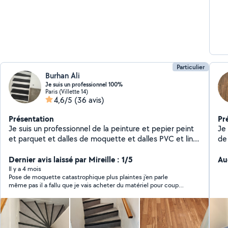
Particulier
Burhan Ali
Je suis un professionnel 100%
Paris (Villette 14)
4,6/5
(36 avis)
Présentation
Pr
Je suis un professionnel de la peinture et pepier peint
Je
et parquet et dalles de moquette et dalles PVC et lino
de
et plinthes et plaqué et lino de moquette Faites-moi
de
juste confiance une fois et j'espère que vous me
Dernier avis laissé par Mireille : 1/5
Au
rappellerez, Croyez-moi, je vous ferai un travail très bon
Il y a 4 mois
Pose de moquette catastrophique plus plaintes j’en parle
et propre merci beaucoup
même pas il a fallu que je vais acheter du matériel pour couper
les plaintes et le pire sé qu’il a mi des coups de cutter sur les
portes de mon dressing que je venais de faire poser 3 jours
avant j’ai du refaire faire une porte plus une paroi que j’ai du
garder comme sa il ma dit qu’il allait mettre quelques choses
pour estomper mes j’ai plus u aucune nouvelle à fuire si vous