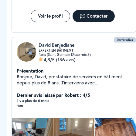
Voir le profil
Contacter
Particulier
David Benjediane
EXPERT EN BÂTIMENT
Paris (Saint-Germain l'Auxerrois 2)
4,8/5
(136 avis)
Présentation
Bonjour, David, prestataire de services en bâtiment
depuis plus de 8 ans. J'interviens avec
professionnalisme et rigueur pour tous vos travaux :
montage de cuisine et de meubles, peinture, soudure,
Dernier avis laissé par Robert : 4/5
carrelage, maçonnerie, ainsi que la pose, dépose,
Il y a plus de 6 mois
rien
ponçage, vitrification et réparation de parquet.
Soucieux du détail et de la qualité, je m'engage à
réaliser vos projets avec sérieux, rapidité et soin.
Contactez-moi pour échanger sur vos besoins et
obtenir un accompagnement sur mesure.