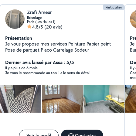
Particulier
Zrafi Ameur
Bricolage
Paris (Les Halles 1)
4,8/5
(20 avis)
Présentation
Pr
Je vous propose mes services Peinture Papier peint
Je 
Pose de parquet Placo Carrelage Sodeur
Bur
su
Dernier avis laissé par Assa : 5/5
Sa
Der
par
Il y a plus de 6 mois
Il y
Je vous le recommande au top il a le sens du détail.
Cas
me
mon
rec
Voir le profil
Contacter