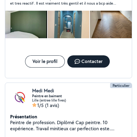
et tres reactif . Il est vraiment très gentil et il nous a bcp aider
avec ma fille lors du demenagement Je le recomende
vivement.
Voir le profil
Contacter
Particulier
Medi Medi
Peintre en baiment
Lille (entree lille fives)
1/5
(1 avis)
Présentation
Peintre de profession. Diplômé Cap peintre. 10
expérience. Travail minitieux car perfection este.
J'effectue au premier temps une visite afin d'établir un