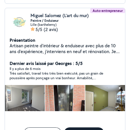
Auto-entrepreneur
Miguel Salomez (L’art du mur)
Peintre / Enduiseur
Lille (barthelemy)
5/5
(2 avis)
Présentation
Artisan peintre d'intérieur & enduiseur avec plus de 10
ans d'expérience, j'interviens en neuf et rénovation. Je
réalise tous travaux de peinture intérieure, enduits,
ratissage, pose de bandes (calicot et bandes armées),
Dernier avis laissé par Georges : 5/5
traitement des fissures et préparation complète des
Il y a plus de 6 mois
Très satisfait, travail très très bien exécuté, pas un grain de
supports. Je propose également la pose de papier
poussière après ponçage un vrai bonheur. Amabilité,
peint, fibre de verre ainsi que des travaux de carrelage
ponctualité, professionnalisme au top, merci Sébastien.
selon les projets. Travail soigné, finitions propres et
respect des délais. Devis gratuit après visite du
chantier.