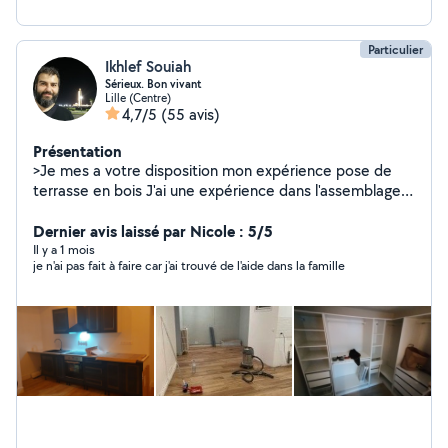
Particulier
Ikhlef Souiah
Sérieux. Bon vivant
Lille (Centre)
4,7/5
(55 avis)
Présentation
>Je mes a votre disposition mon expérience pose de
terrasse en bois J'ai une expérience dans l'assemblage
des armoires et les dressings > je mes a votre
disposition mon expérience de 10 ans dans le montage
Dernier avis laissé par Nicole : 5/5
tous sortes de meuble, Chambre,pose cuisine .... >Je
Il y a 1 mois
je n'ai pas fait à faire car j'ai trouvé de l'aide dans la famille
suis à votre disposition pour tout lavage automobile à
domicile ou au travail avec 10 ans d'expérience Merci