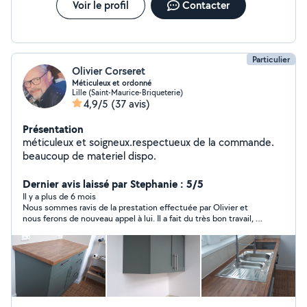
Voir le profil
Contacter
Particulier
Olivier Corseret
Méticuleux et ordonné
Lille (Saint-Maurice-Briqueterie)
4,9/5
(37 avis)
Présentation
méticuleux et soigneux.respectueux de la commande.
beaucoup de materiel dispo.
Dernier avis laissé par Stephanie : 5/5
Il y a plus de 6 mois
Nous sommes ravis de la prestation effectuée par Olivier et
nous ferons de nouveau appel à lui. Il a fait du très bon travail, il
a été très : reactif, respectueux, minutieux et soigné. Il nous a
donné plein de bons conseils pour nos petits travaux. Dernière
chose et pas des moindres, il est très sympathique. Bref, un
vrai pro! Merci Olivier ?