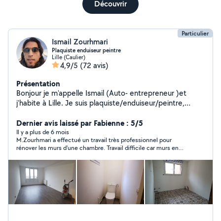
Découvrir
Particulier
Ismail Zourhmari
Plaquiste enduiseur peintre
Lille (Caulier)
4,9/5
(72 avis)
Présentation
Bonjour je m'appelle Ismail (Auto- entrepreneur )et
j'habite à Lille. Je suis plaquiste/enduiseur/peintre,
diplômé et expérimenté. Travail soigné. Je suis
disponible pour tous vos petits travaux :peinture
Dernier avis laissé par Fabienne : 5/5
parquet montage de meubles rénovation intérieure et
Il y a plus de 6 mois
M.Zourhmari a effectué un travail très professionnel pour
ma spécialité les enduits et la pose de placo. À très
rénover les murs d'une chambre. Travail difficile car murs en
vite.
torchis. Le résultat est parfait. Il a pris soin de m'expliquer les
différentes étapes. De plus il est très sympathique et discret.
Je recommande chaudement.