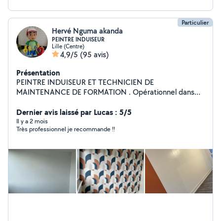
Particulier
Hervé Nguma akanda
PEINTRE INDUISEUR
Lille (Centre)
4,9/5
(95 avis)
Présentation
PEINTRE INDUISEUR ET TECHNICIEN DE
MAINTENANCE DE FORMATION . Opérationnel dans
plusieurs domaines: - Peinture intérieur, extérieur &
Tapisserie - Électricité - Pose cuisine - Pose parquet et
Dernier avis laissé par Lucas : 5/5
tout types de soles - Dépannage électroménagère - Et
Il y a 2 mois
Très professionnel je recommande !!
tout autre type de bricolages