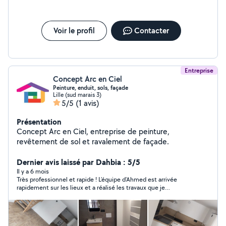
Voir le profil
Contacter
Entreprise
Concept Arc en Ciel
Peinture, enduit, sols, façade
Lille (sud marais 3)
5/5
(1 avis)
Présentation
Concept Arc en Ciel, entreprise de peinture,
revêtement de sol et ravalement de façade.
Dernier avis laissé par Dahbia : 5/5
Il y a 6 mois
Très professionnel et rapide ! L’équipe d’Ahmed est arrivée
rapidement sur les lieux et a réalisé les travaux que je
souhaitais rapidement et efficacement. De plus tout a été
débarrassé et laissé propre après les travaux merci beaucoup !