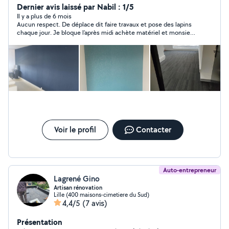
devis correct et raisonnable.
Dernier avis laissé par Nabil : 1/5
Il y a plus de 6 mois
Aucun respect. De déplace dit faire travaux et pose des lapins
chaque jour. Je bloque l’après midi achète matériel et monsieur
se présente pas
Voir le profil
Contacter
Auto-entrepreneur
Lagrené Gino
Artisan rénovation
Lille (400 maisons-cimetiere du Sud)
4,4/5
(7 avis)
Présentation