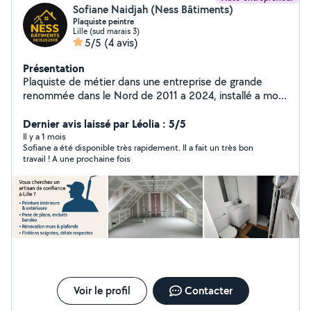
Sofiane Naidjah (Ness Bâtiments)
Plaquiste peintre
Lille (sud marais 3)
5/5
(4 avis)
Présentation
Plaquiste de métier dans une entreprise de grande
renommée dans le Nord de 2011 a 2024, installé a mon
compte depuis Août 2024. Mes spécialités isolation
placo enduit peinture. Revêtements de sol . Je vous
Dernier avis laissé par Léolia : 5/5
propose mes services de qualités, et surtout a l'écoute
Il y a 1 mois
Sofiane a été disponible très rapidement. Il a fait un très bon
des demandes des clients. Ma devise : Le client doit
travail ! A une prochaine fois
être satisfait avant tout. Merci de me téléphoner
directement
Voir le profil
Contacter