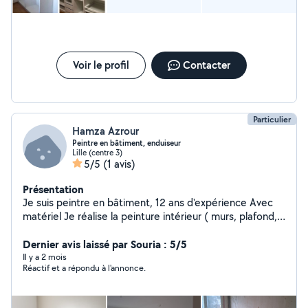
Voir le profil
Contacter
Particulier
Hamza Azrour
Peintre en bâtiment, enduiseur
Lille (centre 3)
5/5
(1 avis)
Présentation
Je suis peintre en bâtiment, 12 ans d'expérience Avec
matériel Je réalise la peinture intérieur ( murs, plafond,
porte) et extérieur( façade) , l'enduit et le ponçage sur
mur et plafond en intérieur Je reste à votre disposition,
Dernier avis laissé par Souria : 5/5
n'hésitez pas à me contacter par téléphone Bien
Il y a 2 mois
Réactif et a répondu à l'annonce.
cordialement