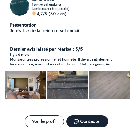
Peintre sol enduiits
Lambersart (Briqueterie)
4,7/5
(30 avis)
Présentation
Je réalise de la peinture sol enduii
Dernier avis laissé par Marisa : 5/5
Il y a 6 mois
Monsieur très professionnel et honnête. Il devait initialement
faire mon mur, mais celui-ci était dans un état très grave. Au
lieu de faire des travaux inutiles, il m’a très bien conseillé sur ce
qu’il fallait faire en priorité. Quelques jours plus tard, il est
même revenu pour m’aider avec mon déménagement.
Personne sérieuse, serviable et de bon conseil. Je
recommande sans hésitation. Top Top
Voir le profil
Contacter