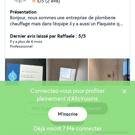
5/5
(2 avis)
Présentation
Bonjour, nous sommes une entreprise de plomberie
chauffage mais dans l'équipe il y a aussi un Plaquiste qui
fait tout ce qui est Placo, enduit peinture et un
Carreleur, nous avons la garantie décennale sur tout
Dernier avis laissé par Raffaele : 5/5
corp d'état
Il y a plus de 6 mois
Professionnel
Connectez-vous pour profiter
pleinement d'AlloVoisins
Voir le profil
Contacter
M'inscrire
Carte
Déjà inscrit ? Me connecter
Auto-entrepreneur