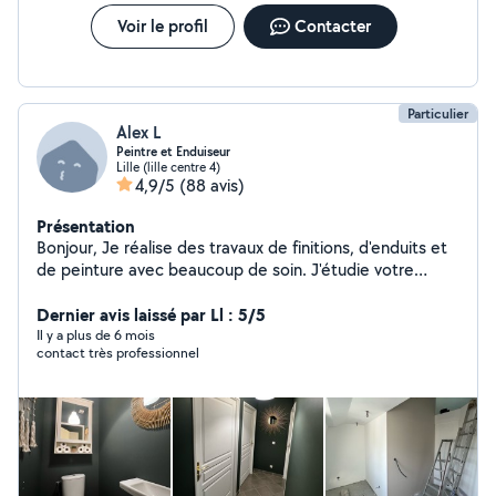
Voir le profil
Contacter
Particulier
Alex L
Peintre et Enduiseur
Lille (lille centre 4)
4,9/5
(88 avis)
Présentation
Bonjour, Je réalise des travaux de finitions, d'enduits et
de peinture avec beaucoup de soin. J'étudie votre
projet et propose une solution en adéquation avec
votre besoin et budget. Exemples de travaux: Enduits
Dernier avis laissé par Ll : 5/5
Ratissages murs et plafonds Bandes à joint placo (joints
Il y a plus de 6 mois
contact très professionnel
longitudinaux, angles rentrants et sortants) Peintures
murs et plafonds Pose de papier peint et panoramique
Detapissage Ponçage Coffrages bois sur mesure Pose
de parquets Pose de plinthes Pose de corniches
Fixation de support TV Pose d'appliques murales Joints
silicone (salle de bains,cuisine) Pose d'étagères,
tableaux, miroirs, cadres,luminaires, N'hésitez pas à me