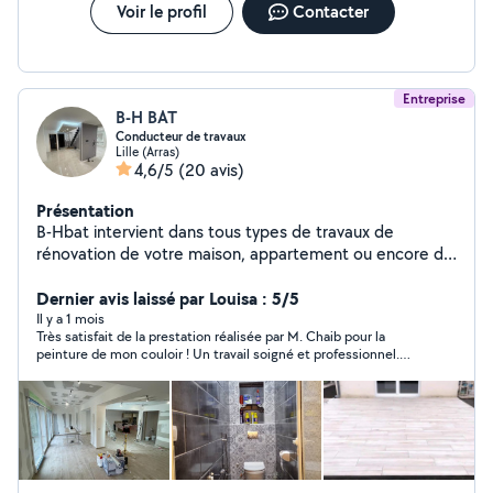
Voir le profil
Contacter
Entreprise
B-H BAT
Conducteur de travaux
Lille (Arras)
4,6/5
(20 avis)
Présentation
B-Hbat intervient dans tous types de travaux de
rénovation de votre maison, appartement ou encore de
votre local d'entreprise sur Lille Métropole : Plâtrerie
Isolation Peinture Jointure Revêtement de sol (Parquet
Dernier avis laissé par Louisa : 5/5
+ carrelage) extension maison Maçonnerie Fourniture et
Il y a 1 mois
Très satisfait de la prestation réalisée par M. Chaib pour la
pose de fenêtres sur mesure
peinture de mon couloir ! Un travail soigné et professionnel.
Les finitions sont impeccables, les angles. Le chantier a été
laissé propre. M. Chaib est en plus très sympathique, à l'écoute
et de bon conseil. Je recommande vivement ce professionnel.
Merci M. Chaib.