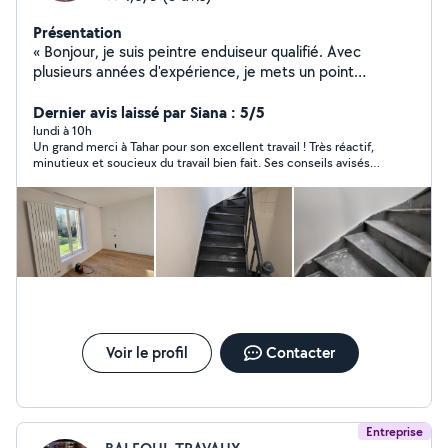
Présentation
« Bonjour, je suis peintre enduiseur qualifié. Avec
plusieurs années d'expérience, je mets un point
d'honneur à offrir un travail propre, soigné, et qui
correspond parfaitement aux attentes. Je peux vous
Dernier avis laissé par Siana : 5/5
proposer un devis personnalisé en fonction de vos
lundi à 10h
Un grand merci à Tahar pour son excellent travail ! Très réactif,
besoins. »
minutieux et soucieux du travail bien fait. Ses conseils avisés
ont été d'une aide précieuse. Je recommande les yeux fermés.
Voir le profil
Contacter
Entreprise