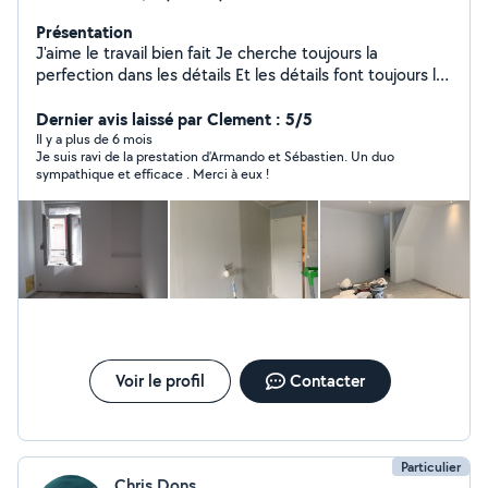
Présentation
J'aime le travail bien fait Je cherche toujours la
perfection dans les détails Et les détails font toujours la
différence J'ai une savoir faire de 13 ans d'expérience
avec une qualification supérieure. N'hésitez pas à me
Dernier avis laissé par Clement : 5/5
contacter pour vos travaux de Placo , Enduit , Peinture ,
Il y a plus de 6 mois
Je suis ravi de la prestation d’Armando et Sébastien. Un duo
Carrelage , Parquet. Merci
sympathique et efficace . Merci à eux !
Voir le profil
Contacter
Particulier
Chris Dons