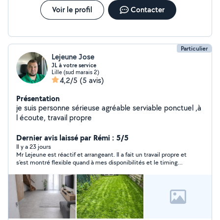
Voir le profil
Contacter
Particulier
Lejeune Jose
JL à votre service
Lille (sud marais 2)
4,2/5
(5 avis)
Présentation
je suis personne sérieuse agréable serviable ponctuel ,à
l écoute, travail propre
Dernier avis laissé par Rémi : 5/5
Il y a 23 jours
Mr Lejeune est réactif et arrangeant. Il a fait un travail propre et
s'est montré flexible quand à mes disponibilités et le timing
serré. Il a du revenir 3 fois car la peinture vert foncé nécessitait
3 couches. Je recommande vivement !