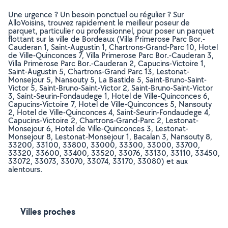
Une urgence ? Un besoin ponctuel ou régulier ? Sur
AlloVoisins, trouvez rapidement le meilleur poseur de
parquet, particulier ou professionnel, pour poser un parquet
flottant sur la ville de Bordeaux (Villa Primerose Parc Bor.-
Cauderan 1, Saint-Augustin 1, Chartrons-Grand-Parc 10, Hotel
de Ville-Quinconces 7, Villa Primerose Parc Bor.-Cauderan 3,
Villa Primerose Parc Bor.-Cauderan 2, Capucins-Victoire 1,
Saint-Augustin 5, Chartrons-Grand Parc 13, Lestonat-
Monsejour 5, Nansouty 5, La Bastide 5, Saint-Bruno-Saint-
Victor 5, Saint-Bruno-Saint-Victor 2, Saint-Bruno-Saint-Victor
3, Saint-Seurin-Fondaudege 1, Hotel de Ville-Quinconces 6,
Capucins-Victoire 7, Hotel de Ville-Quinconces 5, Nansouty
2, Hotel de Ville-Quinconces 4, Saint-Seurin-Fondaudege 4,
Capucins-Victoire 2, Chartrons-Grand-Parc 2, Lestonat-
Monsejour 6, Hotel de Ville-Quinconces 3, Lestonat-
Monsejour 8, Lestonat-Monsejour 1, Bacalan 3, Nansouty 8,
33200, 33100, 33800, 33000, 33300, 33000, 33700,
33320, 33600, 33400, 33520, 33076, 33130, 33110, 33450,
33072, 33073, 33070, 33074, 33170, 33080) et aux
alentours.
Villes proches