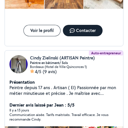
Pose parquet A votre disposition pour petits travaux ou
rénovation complète (Cuisine, SDB/SDE...). Nos
garanties : QUALITÉ et RESPECT. Tous nos travaux sont
couverts par une garantie décennale Je possède une
nacelle d'une hauteur de 18m pour tous vos projets en
toute sécurité bien sûr mais également un camion
Voir le profil
Contacter
benne et mini pelle pour des travaux de petite et
grosse maçonnerie »
Auto-entrepreneur
Cindy Zielinski (ARTISAN Peintre)
Peintre en bâtiment/ Sols
Bordeaux (Hotel de Ville-Quinconces 1)
4/5
(9 avis)
Présentation
Peintre depuis 17 ans . Artisan ( EI) Passionnée par mon
métier minutieuse et précise . Je maîtrise avec
professionnalisme la remise en état de vos murs
vétustes sinistrés ou neufs pour réaliser votre projet ou
Dernier avis laissé par Jean : 5/5
simplement vos envies de remettre une nouvelle
Il y a 13 jours
Communication aisée. Tarifs maitrisés. Travail efficace. Je vous
couleur murs int/ ext a votre intérieur. Je fais également
recommande Cindy.
vos sols, parquet ainsi que le reagréage. Mme Raymond
Zielinski Cindy.