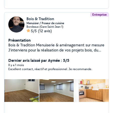
Entreprise
Bois & Tradition
Menuisier / Poseur de cuisine
Bordeaux (Gare Saint-Jean 1)
5/5
(12 avis)
Présentation
Bois & Tradition Menuiserie & aménagement sur mesure
J'interviens pour la réalisation de vos projets bois, du
plus simple au plus exigeant : Cuisines modernes et
fonctionnelles Parquets massifs, contrecollés, stratifiés
Dernier avis laissé par Aymée : 5/5
et Vinyles Terrasses bois sur mesure Agencement et
Il y a 1 mois
Excellent contact, réactif et professionnel. Je recommande.
menuiserie intérieure Chaque projet est réalisé avec
soin, précision et sens du détail, dans le respect des
matériaux et des finitions. Un seul objectif : un rendu
propre, durable et esthétique Contactez-moi pour
échanger sur votre projet. Clément.