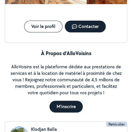
faience, *la maçonnerie (chape, dalle, murette, enduit,
crépi, terrassement, trou de -piscine) Installation et
montage de cuisines - Ikea - Leroy Merlin - Maison du
Monde - Conforama - But etc. -Très flexible au niveau
des horaires et tarifs rc et décénnale »
Voir le profil
Contacter
À Propos d’AlloVoisins
AlloVoisins est la plateforme dédiée aux prestations de
services et à la location de matériel à proximité de chez
vous ! Rejoignez notre communauté de 4,5 millions de
membres, professionnels et particuliers, et facilitez
votre quotidien pour tous vos projets !
M'inscrire
Particulier
Klodjan Balla