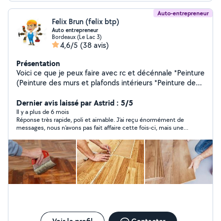
Auto-entrepreneur
Felix Brun (felix btp)
Auto entrepreneur
Bordeaux (Le Lac 3)
4,6/5
(38 avis)
Présentation
Voici ce que je peux faire avec rc et décénnale *Peinture
(Peinture des murs et plafonds intérieurs *Peinture des
façades extérieures *Pose de papier peint *Application
d'enduit et lissage des surfaces Rénovation de peinture
Dernier avis laissé par Astrid : 5/5
ancienne *Peinture sur boiseries portes, fenêtres,
Il y a plus de 6 mois
Réponse très rapide, poli et aimable. J’ai reçu énormément de
plinthes, etc.) *Chape *Moquette *Placo *Ragreage
messages, nous n’avons pas fait affaire cette fois-ci, mais une
*Bandes *Carrelage *Faïence *parquet *Travertin *la
prochaine e fois.
peinture et le placo (collé, raillé, bandes),*le ratissage,
crépi façade, peinture façade, réparation façade *pose
tous types de parquet, terrasse bois, bardage façade,
*montage meuble en kit, cuisine, sdb *rénovation neuf
et ancien, prix attractifs *pose toile de verre,*pose
parquet/lino/moquette, *la plomberie (pose sdb,
toilette, sanibroyeur, *l'électricité *le carrelage et la
faience, *la maçonnerie (chape, dalle, murette, enduit,
crépi, terrassement, trou de -piscine) *Installation et