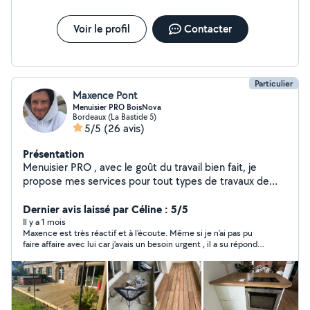
mesure Artisans cuisiniste/poseur de cuisine équipée
complète/montage de meuble Plomberie/électricité
domestique Pose et réparation de volet Roulant Pose
Voir le profil
Contacter
et réparation des fenêtres et portes et baie vitrée
(PVC/ALU/BOIS)
Particulier
Maxence Pont
Menuisier PRO BoisNova
Bordeaux (La Bastide 5)
5/5
(26 avis)
Présentation
Menuisier PRO , avec le goût du travail bien fait, je
propose mes services pour tout types de travaux de
menuiserie. (Agencements, Meubles; placards; cuisines;
fenêtres, portes; parquets, terrasse, bardages Mais
Dernier avis laissé par Céline : 5/5
aussi autres installation type (hotte, plaques de cuisson,
Il y a 1 mois
Maxence est très réactif et à l’écoute. Même si je n’ai pas pu
éclairage, garde corps, fixations quelconque)j'en oublie
faire affaire avec lui car j’avais un besoin urgent , il a su répondre
sûrement. N'hésitez pas à me demander j'ai aussi une
rapidement et a essayé de trouver une solution
formation électrotechnique et des notions en
mécanique. Au plaisir de faire affaire ensemble Si votre
demande est dans une autre catégorie que menuiserie
l'application m'empêche de répondre.