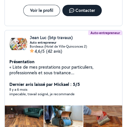
Voir le profil
Contacter
Auto-entrepreneur
Jean Luc (btp travaux)
Auto entrepreneur
Bordeaux (Hotel de Ville-Quinconces 2)
4,6/5
(42 avis)
Présentation
« Liste de mes prestations pour particuliers,
professionnels et sous traitance
Peinture*Chape*Moquette*Placo *Ragreage*Bandes
*Carrelage *Faïence *parquet *Travertin*la peinture et le
Dernier avis laissé par Mickael : 5/5
placo (collé, raillé, bandes),*le ratissage, crépi façade,
Il y a 6 mois
impecable, travail soigné, je recommande
peinture façade, réparation façade*pose tous types de
parquet, terrasse bois, bardage façade, *montage
meuble en kit, cuisine, sdb *rénovation neuf et ancien,
prix attractifs*pose toile de verre,*pose
parquet/lino/moquette,*la plomberie (pose sdb,
toilette, sanibroyeur, *l'électricité *le carrelage et la