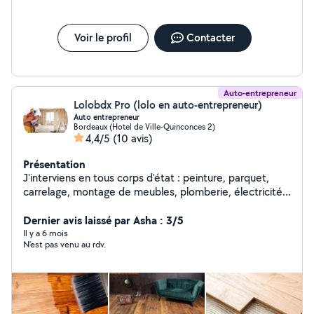
Voir le profil
Contacter
Auto-entrepreneur
Lolobdx Pro (lolo en auto-entrepreneur)
Auto entrepreneur
Bordeaux (Hotel de Ville-Quinconces 2)
4,4/5
(10 avis)
Présentation
J'interviens en tous corps d'état : peinture, parquet,
carrelage, montage de meubles, plomberie, électricité,
cloisons, enduits, dépose et montage total de cuisines
et SDB. Je suis réactif, compétitif, et efficace. -
Dernier avis laissé par Asha : 3/5
couverture, toiture, nettoyage, rénovation - menuiserie -
Il y a 6 mois
N’est pas venu au rdv.
Démolition, évacuation - Maçonnerie - Carrelage -
Platerie... - Peinture...peintre - charpente, pose toiture,
dépannage bachage - Ravalement...façadier - Pose de
revêtement sol et mûr - Création salle de bain ancienne,
moderne ou tendance - Terrasse en bois composite -