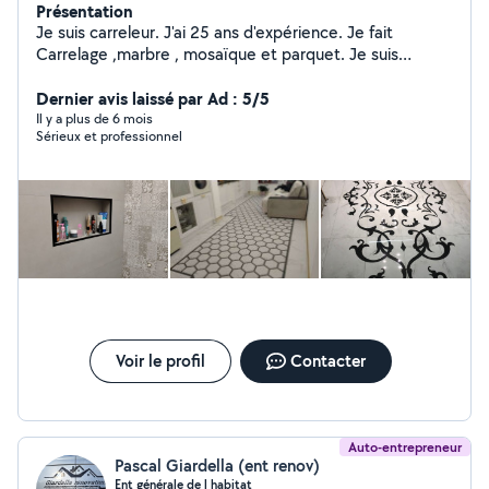
Présentation
Je suis carreleur. J'ai 25 ans d'expérience. Je fait
Carrelage ,marbre , mosaïque et parquet. Je suis
sérieux et ponctuel. N'hésitez pas à me contacter.
Merci.
Dernier avis laissé par Ad : 5/5
Il y a plus de 6 mois
Sérieux et professionnel
Voir le profil
Contacter
Auto-entrepreneur
Pascal Giardella (ent renov)
Ent générale de l habitat