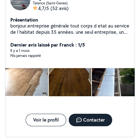
Talence (Saint-Genes)
4,7/5
(52 avis)
Présentation
bonjour.entreprise générale tout corps d etat au service
de l habitat depuis 35 années. une seul entreprise, un
seul interlocuteur pour tout vos petits et grands travaux.
de a à z intérieur et extérieur. devis et déplacement
Dernier avis laissé par Franck : 1/5
gratuit
Il y a 1 mois
N’a jamais rappelé
Voir le profil
Contacter