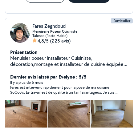
Particulier
Fares Zeghdoud
Menuiserie Poseur Cuisiniste
Talence (Poste-Mairie)
4,8/5
(225 avis)
Présentation
Menuisier poseur installateur Cuisiniste,
décoration,montage et installateur de cuisine équipée
toutes marques. Je propose : - Relevées techniques,
prise de mesure - Assemblage et fixation des caissons -
Dernier avis laissé par Evelyne : 5/5
Découpe et pose du plan de travail - Pose de l'évier
Il y a plus de 6 mois
Fares est intervenu rapidement pour la pose de ma cuisine
plomberie compris - Pose de crédence - Installation de
SoCoo'c. Le travail est de qualité à un tarif avantageux. Je suis
l'électroménager - Branchement et Installation
très satisfaite du résultat de son intervention. Je ferai appel à
électrique. - je fournis un travaillé sérieux, propre,
lui à l'avenir et je recommande merci !
soigneux et de qualité Cuisine : Ikea, Leroy Merlin, Ixina,
Éco cuisine, Castorama, Cuisinella, Nolte, Conforma,
but, Brico Dépôt MONTAGES INSTALLATION MEUBLES
- Placard, Dressing, Lit, Armoire, bibliothèque,
Mezzanine Certaines prestations peuvent être faites sur