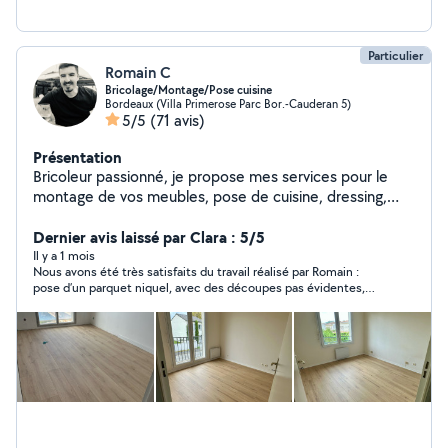
Particulier
Romain C
Bricolage/Montage/Pose cuisine
Bordeaux (Villa Primerose Parc Bor.-Cauderan 5)
5/5
(71 avis)
Présentation
Bricoleur passionné, je propose mes services pour le
montage de vos meubles, pose de cuisine, dressing,
parquet et petits travaux intérieur/extérieur.
Récemment diplômé en construction bois, j'étudie vos
Dernier avis laissé par Clara : 5/5
projets d'abri de jardin, dépendance, terrasse, clôture
Il y a 1 mois
Nous avons été très satisfaits du travail réalisé par Romain :
pose d’un parquet niquel, avec des découpes pas évidentes,
dans un délai éclair. Nous ferons appel à lui à nouveau sans
hésiter !