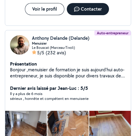
Voir le profil
Contacter
Auto-entrepreneur
Anthony Delande (Delande)
Menuisier
Le Bouscat (Marceau-Tivoli)
5/5
(232 avis)
Présentation
Bonjour ,menuisier de formation je suis aujourd'hui auto-
entrepreneur, je suis disponible pour divers travaux de
menuiserie, pose de tout type de parquet, montage de
meuble,fabrication sur mesure, pose de pallissade,
Dernier avis laissé par Jean-Luc : 5/5
terrasse,abri de jardin,rénovation fabrication de volet
Il y a plus de 6 mois
sérieux , honnête et compétent en menuiserie
ect....