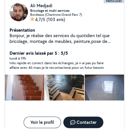
Particulier
Ali Medjadi
Bricolage et multi services
Bordeaux (Chartrons-Grand-Parc 7)
4,7/5
(103 avis)
Présentation
Bonjour, je réalise des services du quotidien tel que
bricolage, montage de meubles, peinture,pose de
luminaires, tringles à rideaux ou petites réparations, Bien
cordialement
Dernier avis laissé par S : 5/5
lundi à 19h
très rapide et correct dans les échanges, je n ai pas pu faire
affaire avec Ali mais je le recontacterai pour un futur besoin
Voir le profil
Contacter