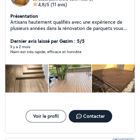
4,8/5
(11 avis)
Présentation
Artisans hautement qualifiés avec une expérience de
plusieurs années dans la rénovation de parquets vous
proposent leurs services Pose de parquet Ponçage
Vitrification Réparation Teinte Pose Escalier Peinture
Dernier avis laissé par Gezim : 5/5
Tapisserie Devis gratuit Déplacement dans toute la
Il y a 2 mois
Naim est très rapide, efficace et honnête
France Satisfait ou remboursé Travail propre et sérieux
Toutes ces machines seront nécessaires pour un bon
ponçage homogène et sans rayures Nb : suis spécialisé
que dans la rénovation de parquets
Voir le profil
Contacter