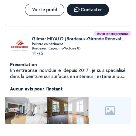
Voir le profil
Contacter
Auto-entrepreneur
Gilmar MIYALO (Bordeaux-Gironde Rénovation- BG RENOVATION)
Peintre en bâtiment
Bordeaux (Capucins-Victoire 8)
-/5
Présentation
En entreprise individuelle depuis 2017 , je suis spécialisé
dans la peinture sur surfaces en intérieur , extérieur ou
vitrée. Je me déplace dans la région. N'hésitez pas à me
contacter pour me demander un RDV de devis gratuit.
Aucun avis pour l'instant
Bordeaux-Gironde Rénovation.