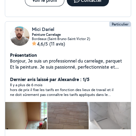
Voir le profil
Contacter
montage de cuisines - Ikea - Leroy Merlin - Maison du
Monde - Conforama - But etc. » »
Particulier
Mici Dariel
Peinture Carrelage
Bordeaux (Saint-Bruno-Saint-Victor 2)
4,6/5
(11 avis)
Présentation
Bonjour, Je suis un professionnel du carrelage, parquet
Et la peinture. Je suis passionné, perfectionniste et
sérieux. Je reste à votre disposition pour toutes
questions ou renseignements
Dernier avis laissé par Alexandre : 1/5
Il y a plus de 6 mois
hors de prix il fixe les tarifs en fonction des lieux de travail et il
ne doit sûrement pas connaître les tarifs appliqués dans le
métier . cordialement monsieur