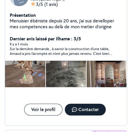
3/5
(1 avis)
Présentation
Menuisier ébéniste depuis 20 ans, j'ai sus develloper
mes competences au delà de mon metier d'origine
Dernier avis laissé par Ilhame : 3/5
Il y a 1 mois
Sur la dernière demande , à savoir la construction d’une table,
Arnaud a pris l’acompte et n’est plus jamais revenu. C’est bien
dommage car il a fait un dressing, une reprise parquet, et repris
entièrement un piano. Tout cela avec un travail de qualité. Par
contre en terme de ponctualité, on ne peut pas compter sur
lui. Il vient quand il veut et cela peut engendrer des problèmes
dans la vie professionnelle
Voir le profil
Contacter