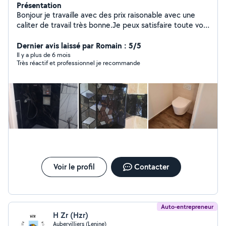
Présentation
Bonjour je travaille avec des prix raisonable avec une
caliter de travail très bonne.Je peux satisfaire toute vos
demandes(devis et déplacement gratuit).Nesitez pas à
me contacter. Merci.
Dernier avis laissé par Romain : 5/5
Il y a plus de 6 mois
Très réactif et professionnel je recommande
Voir le profil
Contacter
Auto-entrepreneur
H Zr (Hzr)
Aubervilliers (Lenine)