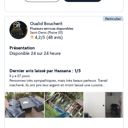
Particulier
Oualid Boucherit
Plusieurs services disponibles
Saint-Denis (Plaine 03)
4,2/5
(48 avis)
Présentation
Disponible 24 sur 24 heure
Dernier avis laissé par Hassana : 1/5
Il y a 27 jours
Personnes très sympathiques, mais très beaux parleurs. Travail
inachevé, ils ont pris leur argent et m’ont laissé une cuisine
sans prise électrique pour le micro-ondes, des plinthes non
posés et des problèmes d’eau chaude qui ont valu d’appeler un
plombier (à mes frais). Depuis 10 jours je les relance ainsi que
mon conjoint et aucun retour de leur part. Je pensais avoir
trouver de bonnes personnes vu leur gentillesse, mais je me
suis faite arnaquer. Je ne vous recommande pas +++