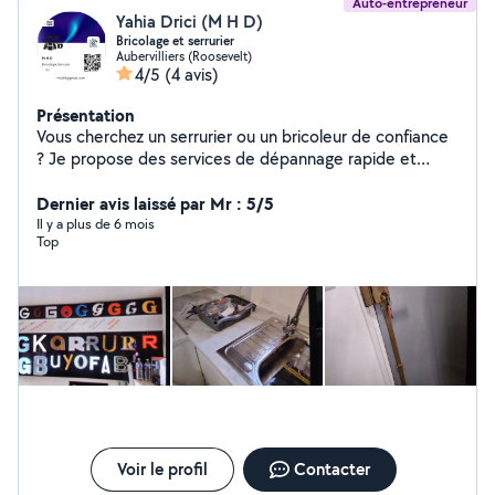
Auto-entrepreneur
Yahia Drici (M H D)
Bricolage et serrurier
Aubervilliers (Roosevelt)
4/5
(4 avis)
Présentation
Vous cherchez un serrurier ou un bricoleur de confiance
? Je propose des services de dépannage rapide et
efficace ! Contactez-moi Je suis là pour tous vos
dépannages et projets de bricolage ! »
Dernier avis laissé par Mr : 5/5
Il y a plus de 6 mois
Top
Voir le profil
Contacter