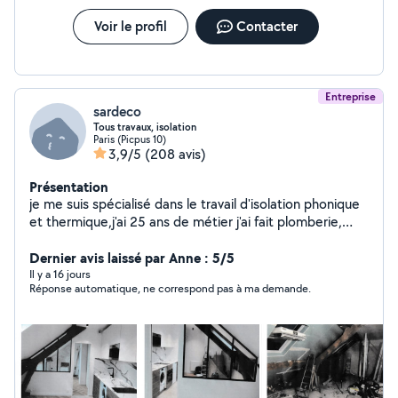
Voir le profil
Contacter
Entreprise
sardeco
Tous travaux, isolation
Paris (Picpus 10)
3,9/5
(208 avis)
Présentation
je me suis spécialisé dans le travail d'isolation phonique
et thermique,j'ai 25 ans de métier j'ai fait plomberie,
électricité, carrelage création de cuisine, de salle de
bain,peinture et faux plafonds je fais tout travaux
Dernier avis laissé par Anne : 5/5
d'intérieur et ravalement mes travaux sont couvert par
Il y a 16 jours
Réponse automatique, ne correspond pas à ma demande.
une garantie décennale