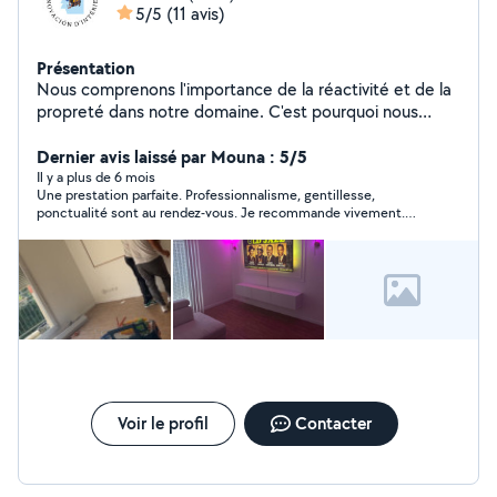
5/5
(11 avis)
Présentation
Nous comprenons l'importance de la réactivité et de la
propreté dans notre domaine. C'est pourquoi nous
avons structuré notre équipe et nos méthodes pour
répondre à vos besoins dans les meilleurs délais, tout en
Dernier avis laissé par Mouna : 5/5
laissant un espace parfaitement propre après chaque
Il y a plus de 6 mois
Une prestation parfaite. Professionnalisme, gentillesse,
intervention
ponctualité sont au rendez-vous. Je recommande vivement.
Merci 🙏
Voir le profil
Contacter