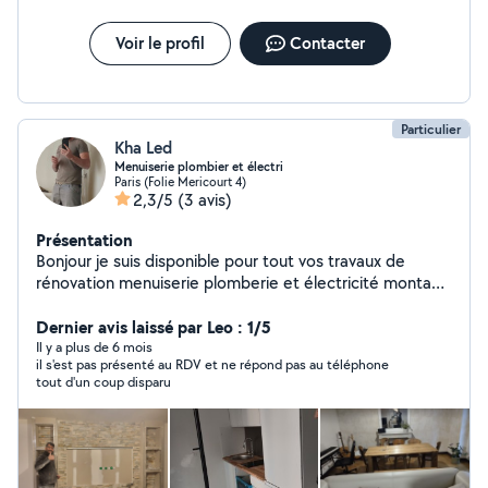
Voir le profil
Contacter
Particulier
Kha Led
Menuiserie plombier et électri
Paris (Folie Mericourt 4)
2,3/5
(3 avis)
Présentation
Bonjour je suis disponible pour tout vos travaux de
rénovation menuiserie plomberie et électricité montage
démontage fixer penture n'hésitez pas à me contacter
merci
Dernier avis laissé par Leo : 1/5
Il y a plus de 6 mois
il s'est pas présenté au RDV et ne répond pas au téléphone
tout d'un coup disparu