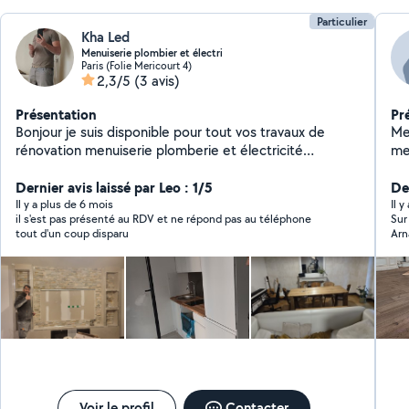
Particulier
Kha Led
Menuiserie plombier et électri
Paris (Folie Mericourt 4)
2,3/5
(3 avis)
Présentation
Pr
Bonjour je suis disponible pour tout vos travaux de
Men
rénovation menuiserie plomberie et électricité
me
montage démontage fixer penture n'hésitez pas à me
contacter merci
Dernier avis laissé par Leo : 1/5
De
Il y a plus de 6 mois
Il y
il s'est pas présenté au RDV et ne répond pas au téléphone
Sur
tout d'un coup disparu
Arn
dom
ent
con
lui
dan
Voir le profil
Contacter