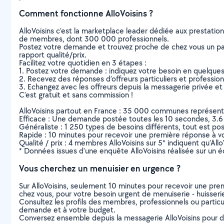
Comment fonctionne AlloVoisins ?
AlloVoisins c’est la marketplace leader dédiée aux prestatio
de membres, dont 300 000 professionnels.
Postez votre demande et trouvez proche de chez vous un parti
rapport qualité/prix.
Facilitez votre quotidien en 3 étapes :
1. Postez votre demande : indiquez votre besoin en quelque
2. Recevez des réponses d’offreurs particuliers et professio
3. Echangez avec les offreurs depuis la messagerie privée et 
C’est gratuit et sans commission !
AlloVoisins partout en France : 35 000 communes représentées 
Efficace : Une demande postée toutes les 10 secondes, 3.6
Généraliste : 1 250 types de besoins différents, tout est poss
Rapide : 10 minutes pour recevoir une première réponse à 
Qualité / prix : 4 membres AlloVoisins sur 5* indiquent qu’All
* Données issues d’une enquête AlloVoisins réalisée sur un é
Vous cherchez un menuisier en urgence ?
Sur AlloVoisins, seulement 10 minutes pour recevoir une p
chez vous, pour votre besoin urgent de menuiserie - huisser
Consultez les profils des membres, professionnels ou particuli
demande et à votre budget.
Conversez ensemble depuis la messagerie AlloVoisins pour de