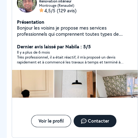
Renovation intérieur
Montrouge (Renaudel)
4,5/5
(129 avis)
Présentation
Bonjour les voisins je propose mes services
professionnels qui comprennent toutes types de
renovation intérieur du batiment avec 13 ans de
experience rest a votre disposition merci
Dernier avis laissé par Nabila : 5/5
Il y a plus de 6 mois
Très professionnel, il a était réactif, il m'a proposé un devis
rapidement et à commencé les travaux à temps et terminé à
temps. je suis très satisfaite et je le recommande.
Voir le profil
Contacter