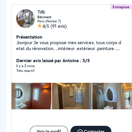
Entreprise
Tdb
Bâtiment
Paris (Necker 7)
4/5
(91 avis)
Présentation
.bonjour Je vous propose mes services. tous corps d
etat du rénovation. ..intérieur .extérieur .peinture .
carrelage. placo. maçonnerie .. Électricité plomberie
.ravalement .isolation .façade.
Dernier avis laissé par Antoine : 5/5
Il y a 3 mois
Très réactif
Voir le profil
Contacter