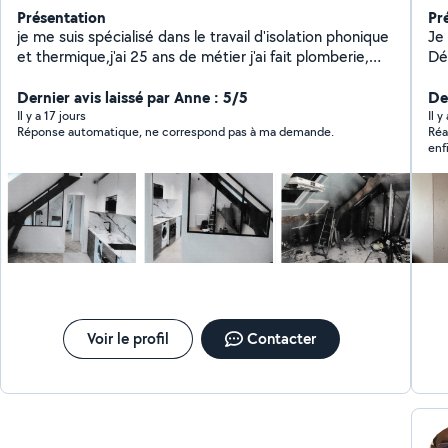
Présentation
Pr
je me suis spécialisé dans le travail d'isolation phonique
Je
et thermique,j'ai 25 ans de métier j'ai fait plomberie,
électricité, carrelage création de cuisine, de salle de
bain,peinture et faux plafonds je fais tout travaux
Dernier avis laissé par Anne : 5/5
Der
d'intérieur et ravalement mes travaux sont couvert par
Il y a 17 jours
Il y
Réponse automatique, ne correspond pas à ma demande.
Réa
une garantie décennale
enf
Voir le profil
Contacter