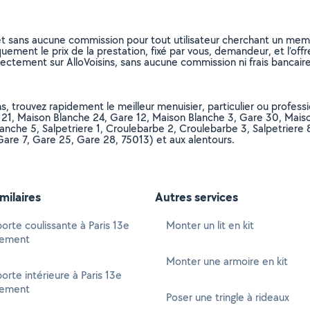
et sans aucune commission pour tout utilisateur cherchant un membre
uement le prix de la prestation, fixé par vous, demandeur, et l’offr
rectement sur AlloVoisins, sans aucune commission ni frais bancaire
, trouvez rapidement le meilleur menuisier, particulier ou professi
 21, Maison Blanche 24, Gare 12, Maison Blanche 3, Gare 30, Maiso
nche 5, Salpetriere 1, Croulebarbe 2, Croulebarbe 3, Salpetriere 
Gare 7, Gare 25, Gare 28, 75013) et aux alentours.
imilaires
Autres services
orte coulissante à Paris 13e
Monter un lit en kit
sement
Monter une armoire en kit
orte intérieure à Paris 13e
sement
Poser une tringle à rideaux