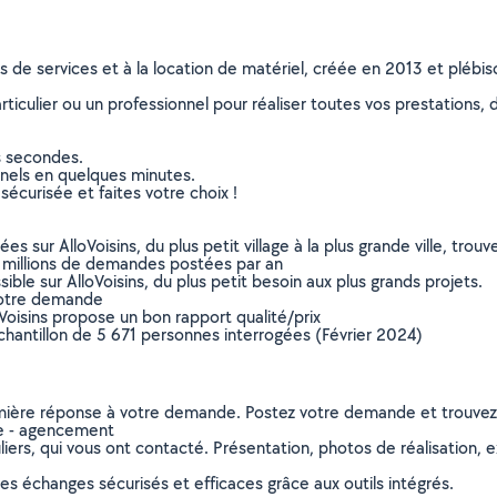
ns de services et à la location de matériel, créée en 2013 et plébi
culier ou un professionnel pour réaliser toutes vos prestations, d
s secondes.
nnels en quelques minutes.
sécurisée et faites votre choix !
sur AlloVoisins, du plus petit village à la plus grande ville, tro
 millions de demandes postées par an
ible sur AlloVoisins, du plus petit besoin aux plus grands projets.
votre demande
oVoisins propose un bon rapport qualité/prix
chantillon de 5 671 personnes interrogées (Février 2024)
remière réponse à votre demande. Postez votre demande et trouve
ie - agencement
ers, qui vous ont contacté. Présentation, photos de réalisation, exp
s échanges sécurisés et efficaces grâce aux outils intégrés.