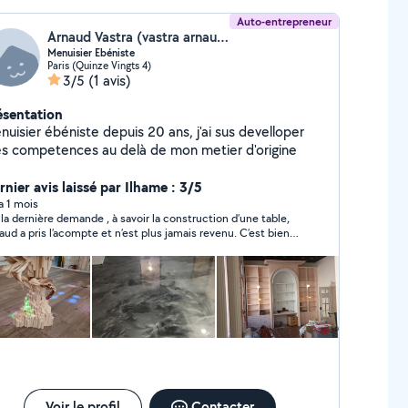
Auto-entrepreneur
Arnaud Vastra (vastra arnaud)
Menuisier Ebéniste
Paris (Quinze Vingts 4)
3/5
(1 avis)
ésentation
uisier ébéniste depuis 20 ans, j'ai sus develloper
s competences au delà de mon metier d'origine
rnier avis laissé par Ilhame : 3/5
 a 1 mois
 la dernière demande , à savoir la construction d’une table,
aud a pris l’acompte et n’est plus jamais revenu. C’est bien
mage car il a fait un dressing, une reprise parquet, et repris
ièrement un piano. Tout cela avec un travail de qualité. Par
tre en terme de ponctualité, on ne peut pas compter sur
. Il vient quand il veut et cela peut engendrer des problèmes
s la vie professionnelle
Voir le profil
Contacter