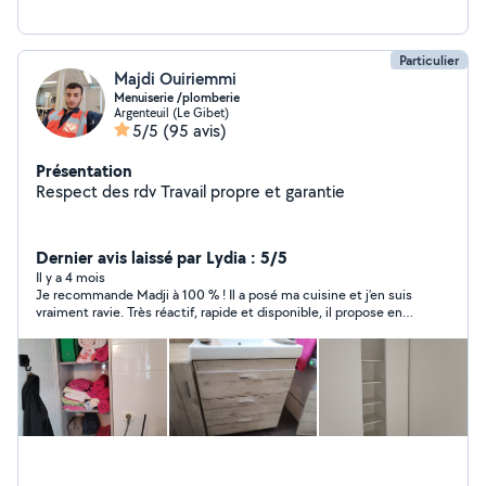
Particulier
Majdi Ouiriemmi
Menuiserie /plomberie
Argenteuil (Le Gibet)
5/5
(95 avis)
Présentation
Respect des rdv Travail propre et garantie
Dernier avis laissé par Lydia : 5/5
Il y a 4 mois
Je recommande Madji à 100 % ! Il a posé ma cuisine et j’en suis
vraiment ravie. Très réactif, rapide et disponible, il propose en
plus des tarifs très corrects. Son travail est soigné, avec une
vraie attention aux détails et au rendu final. En plus d’être très
professionnel, il est aussi super sympathique, ce qui rend
l’expérience encore plus agréable. Vous pouvez lui faire
confiance les yeux fermés 👍