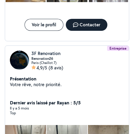
revêtements divers (papier peint, enduits décoratifs,
etc.) pour transformer et embellir vos espaces. Travaux
de plâtrerie: préparation des surfaces, pose de plâtre,
réalisation de cloisons et faux-plafonds, réfection de
murs endommagés
Voir le profil
Contacter
Entreprise
3F Renovation
Renovation26
Paris (Chaillot 7)
4,9/5
(8 avis)
Présentation
Votre rêve, notre priorité.
Dernier avis laissé par Rayan : 5/5
Il y a 5 mois
Top