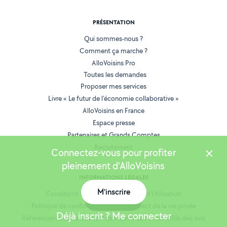
PRÉSENTATION
Qui sommes-nous ?
Comment ça marche ?
AlloVoisins Pro
Toutes les demandes
Proposer mes services
Livre « Le futur de l'économie collaborative »
AlloVoisins en France
Espace presse
Partenaires et Grands Comptes
Recrutement
Connectez-vous pour profiter
pleinement d'AlloVoisins
INFORMATIONS LÉGALES
M'inscrire
Conditions Générales de Vente et d'Utilisation
Carte
Politique de confidentialité et de respect de la vie privée
Déjà inscrit ? Me connecter
Référencement, classement des annonces et contrôle des avis