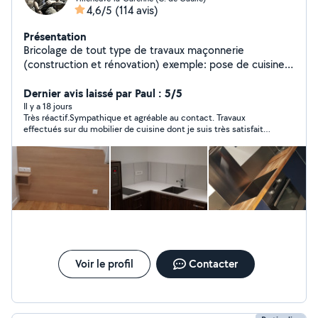
4,6/5
(114 avis)
Présentation
Bricolage de tout type de travaux maçonnerie
(construction et rénovation) exemple: pose de cuisine
équipée, montage armoire, montage lit, dressing,
placard, paroi de douche, vasque, tringle, suspension,
Dernier avis laissé par Paul : 5/5
rénovation de salle de bain, carrelage,pose et
Il y a 18 jours
Très réactif.Sympathique et agréable au contact. Travaux
rénovation de parquet, peinture, pose de briques et
effectués sur du mobilier de cuisine dont je suis très satisfait
parpaings et pierres etc.....
.Soigneux et compétent.
Voir le profil
Contacter