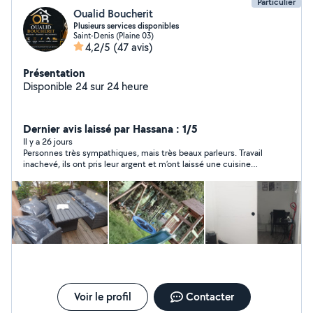
Particulier
Oualid Boucherit
Plusieurs services disponibles
Saint-Denis (Plaine 03)
4,2/5
(47 avis)
Présentation
Disponible 24 sur 24 heure
Dernier avis laissé par Hassana : 1/5
Il y a 26 jours
Personnes très sympathiques, mais très beaux parleurs. Travail
inachevé, ils ont pris leur argent et m’ont laissé une cuisine
sans prise électrique pour le micro-ondes, des plinthes non
posés et des problèmes d’eau chaude qui ont valu d’appeler un
plombier (à mes frais). Depuis 10 jours je les relance ainsi que
mon conjoint et aucun retour de leur part. Je pensais avoir
trouver de bonnes personnes vu leur gentillesse, mais je me
suis faite arnaquer. Je ne vous recommande pas +++
Voir le profil
Contacter