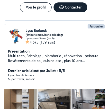
Voir le profil
Contacter
Particulier
Lyes Berkouk
Plmberie menuiserie bricolage
Épinay-sur-Seine (Iris 6)
4,5/5
(159 avis)
Présentation
Multi tech ,Bricolage , plomberie , rénovation , peinture
Revêtements de sol, cuisine etc , plus 10 ans
d'expérience. services dans : Bricolage , plomberie
générale, Menuiserie :montage meubles , porte,
Dernier avis laissé par Juliet : 5/5
fenêtre, cuisine , peinture Serrurerie Revêtements de
Il y a plus de 6 mois
Super travail, merci!
sol, Branchement électrique Installation pompe à
chaleur et climatisation *****Vous pouvez m'appeler
directement ou laisser votre numéro en message pour
vous rappeler.****" cordialement