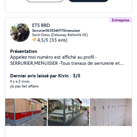
Entreprise
ETS BRD
Serrurier0635346970menuisier
Saint-Denis (Delaunay Belleville 02)
4,5/5
(55 avis)
Présentation
Appelez moi numéro est affiché au profil -
SERRURIER,MENUISIER -Tous travaux de serrurerie et
menuiserie bois ou métallique -Ouverture de porte,
Pose de serrure,fenêtre , Volets roulant... Satisfaction
Dernier avis laissé par Kivin : 3/5
assurée N'hésitez pas
Il y a 2 mois
j'ai pas fait affaire