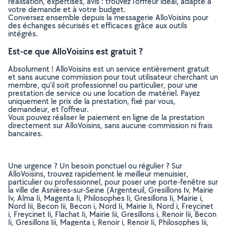
réalisation, expertises, avis : trouvez l'offreur idéal, adapté à
votre demande et à votre budget.
Conversez ensemble depuis la messagerie AlloVoisins pour
des échanges sécurisés et efficaces grâce aux outils
intégrés.
Est-ce que AlloVoisins est gratuit ?
Absolument ! AlloVoisins est un service entièrement gratuit
et sans aucune commission pour tout utilisateur cherchant un
membre, qu’il soit professionnel ou particulier, pour une
prestation de service ou une location de matériel. Payez
uniquement le prix de la prestation, fixé par vous,
demandeur, et l’offreur.
Vous pouvez réaliser le paiement en ligne de la prestation
directement sur AlloVoisins, sans aucune commission ni frais
bancaires.
Une urgence ? Un besoin ponctuel ou régulier ? Sur
AlloVoisins, trouvez rapidement le meilleur menuisier,
particulier ou professionnel, pour poser une porte-fenêtre sur
la ville de Asnières-sur-Seine (Argenteuil, Gresillons Iv, Mairie
Iv, Alma Ii, Magenta Ii, Philosophes Ii, Gresillons Ii, Mairie i,
Nord Iii, Becon Iii, Becon i, Nord Ii, Mairie Ii, Nord i, Freycinet
i, Freycinet Ii, Flachat Ii, Mairie Iii, Gresillons i, Renoir Iii, Becon
Ii, Gresillons Iii, Magenta i, Renoir i, Renoir Ii, Philosophes Iii,