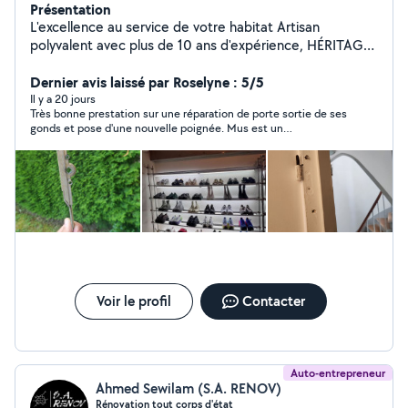
Présentation
L'excellence au service de votre habitat Artisan
polyvalent avec plus de 10 ans d'expérience, HÉRITAGE
RENOV vous accompagne dans tous vos projets de
rénovation, d'aménagement et de dépannage. Nous
Dernier avis laissé par Roselyne : 5/5
réalisons des prestations de qualité pour particuliers et
Il y a 20 jours
Très bonne prestation sur une réparation de porte sortie de ses
professionnels : Électricité Plomberie Peinture intérieure
gonds et pose d'une nouvelle poignée. Mus est un
et extérieure Carrelage & revêtements Placo
professionnel agréable et qualifié. Il fournit de bons conseils. Je
Menuiserie Pose de parquet Maçonnerie Montage de
recommande.
cuisines Rénovation complète Sérieux, réactifs et à
l'écoute, nous garantissons un travail soigné avec des
finitions de qualité, dans le respect des délais et du
budget. Disponible du lundi au dimanche Dépannage
possible en soirée et de nuit Accompagnement pour
l'achat des matériaux Notre objectif : vous offrir un
résultat propre, durable et haut de gamme. Qualité
Confiance Excellence
Voir le profil
Contacter
Auto-entrepreneur
Ahmed Sewilam (S.A. RENOV)
Rénovation tout corps d'état