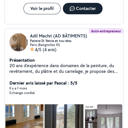
Voir le profil
Contacter
Auto-entrepreneur
Adil Machri (AD BÂTIMENTS)
Peintre Et Vetrie et tou réno.
Paris (Batignolles 10)
4/5
(4 avis)
Présentation
20 ans d'expérience dans domaines de la peinture, du
revêtement, du plâtre et du carrelage, je propose des
services professionnels de haute qualité, adaptés aussi
bien aux particuliers qu'aux entreprises. Mon expertise
Dernier avis laissé par Pascal : 5/5
me permet de réaliser des travaux de rénovation, de
Il y a 1 mois
Echange cordial.
décoration intérieure et extérieure, tout en garantissant
des finitions impeccables et durables. Mon savoir-faire
couvre une large gamme de prestations, notamment:
Peinture intérieure: application de peinture sur murs,
plafonds, avec un souci constant du détail et des
finitions lisses. Revêtement mural et sol: pose de