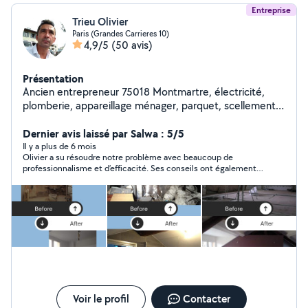
Entreprise
Trieu Olivier
Paris (Grandes Carrieres 10)
4,9/5
(50 avis)
Présentation
Ancien entrepreneur 75018 Montmartre, électricité,
plomberie, appareillage ménager, parquet, scellement
chimique, montage/réparation de meuble, lit-coffre,
soudure, peinture et finition, rideaux luminaires.
Dernier avis laissé par Salwa : 5/5
Réparations diverses ! Plus qu'un voisin ! Compte MERO
Il y a plus de 6 mois
Olivier a su résoudre notre problème avec beaucoup de
Pro avec M Omer TUNCER
professionnalisme et d’efficacité. Ses conseils ont également
https://photos.app.goo.gl/G5Jc7g6jV75pYHej8 JE
été précieux. Nous le recommandons chaleureusement !
N'ARRIVES PAS À RÉPONDRE AUX DEMANDES PRIVÉES
faites-la dans la catégorie bricolage s'il vous plaît
Voir le profil
Contacter