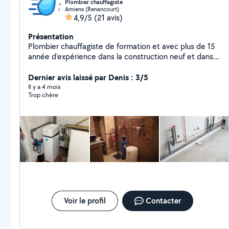
Plombier chauffagiste
Amiens (Renancourt)
4,9/5
(21 avis)
Présentation
Plombier chauffagiste de formation et avec plus de 15
année d'expérience dans la construction neuf et dans
la rénovation Installation gaz Chaudière Ballon de l'eau
chaude Ballon thermodynamiques Installation de
Dernier avis laissé par Denis : 3/5
moteur vmc Dépannage et rechercher de fuite
Il y a 4 mois
Trop chère
Entretien de chaudière Installer des appareils sanitaires
(wc , lavabo ,douche , robinetterie , paroi de douche
Accessoires pour les personnes a mobilité réduite
Voir le profil
Contacter