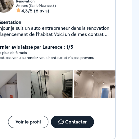
Renovation
Amiens (Saint-Maurice 2)
4,3/5
(6 avis)
ésentation
njour je suis un auto entrepreneur dans la rénovation
agencement de l'habitat Voici un de mes contrat Je
occupe d'une trentaine d'appartement pour étudiant
onsiste à garder les clefs de chaque en cas de
rnier avis laissé par Laurence : 1/5
rte ,je m'occupe de toute la maintenance ,petite
y a plus de 6 mois
n'est pas venu au rendez-vous honteux et n'a pas prévenu
ze.soixante trois .quarante cinq.
vingt un Je suis ouvert depuis 3ans
Voir le profil
Contacter