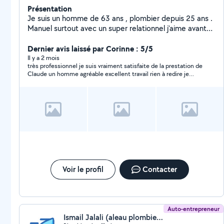
Présentation
Je suis un homme de 63 ans , plombier depuis 25 ans .
Manuel surtout avec un super relationnel j'aime avant
tout le contact humain .
Dernier avis laissé par Corinne : 5/5
Il y a 2 mois
très professionnel je suis vraiment satisfaite de la prestation de
Claude un homme agréable excellent travail rien à redire je
recommande fortement
Voir le profil
Contacter
Auto-entrepreneur
Ismail Jalali (aleau plombier chauffagiste)