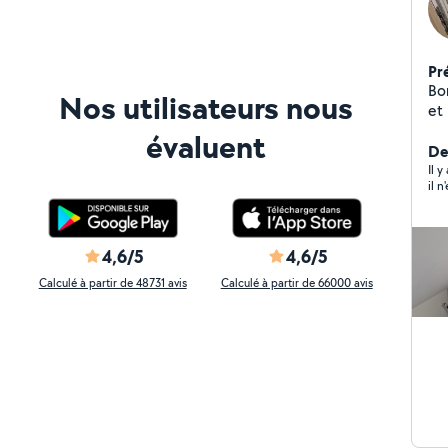
Pr
Bo
Nos utilisateurs nous
et l'
m'
évaluent
(ce qui c
De
pe
Il 
il 
bricole Zero.Six .dou
4,6/5
4,6/5
Calculé à partir de 48731 avis
Calculé à partir de 66000 avis