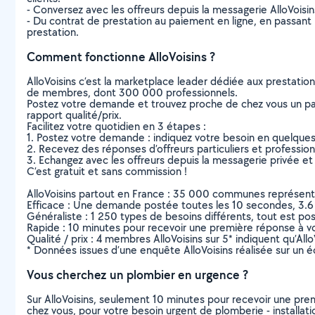
- Conversez avec les offreurs depuis la messagerie AlloVoisi
- Du contrat de prestation au paiement en ligne, en passant pa
prestation.
Comment fonctionne AlloVoisins ?
AlloVoisins c’est la marketplace leader dédiée aux prestatio
de membres, dont 300 000 professionnels.
Postez votre demande et trouvez proche de chez vous un parti
rapport qualité/prix.
Facilitez votre quotidien en 3 étapes :
1. Postez votre demande : indiquez votre besoin en quelque
2. Recevez des réponses d’offreurs particuliers et professio
3. Echangez avec les offreurs depuis la messagerie privée et 
C’est gratuit et sans commission !
AlloVoisins partout en France : 35 000 communes représentées 
Efficace : Une demande postée toutes les 10 secondes, 3.6
Généraliste : 1 250 types de besoins différents, tout est poss
Rapide : 10 minutes pour recevoir une première réponse à 
Qualité / prix : 4 membres AlloVoisins sur 5* indiquent qu’All
* Données issues d’une enquête AlloVoisins réalisée sur un é
Vous cherchez un plombier en urgence ?
Sur AlloVoisins, seulement 10 minutes pour recevoir une p
chez vous, pour votre besoin urgent de plomberie - installati