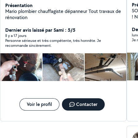
Pr
Présentation
SOS D
Mario plombier chauffagiste dépanneur Tout travaux de
! 
rénovation
en 
qu
De
Dernier avis laissé par Sami : 5/5
une
lun
Il y a 17 jours
Je 
Personne sérieuse et très compétente, très honnête. Je
ent
recommande sincèrement.
tar
pri
en
pa
ac
be
Voir le profil
Contacter