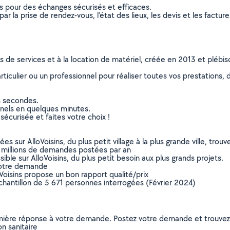
ns pour des échanges sécurisés et efficaces.
r la prise de rendez-vous, l’état des lieux, les devis et les facture
ns de services et à la location de matériel, créée en 2013 et plébi
culier ou un professionnel pour réaliser toutes vos prestations, d
s secondes.
nnels en quelques minutes.
sécurisée et faites votre choix !
sur AlloVoisins, du plus petit village à la plus grande ville, tro
 millions de demandes postées par an
ible sur AlloVoisins, du plus petit besoin aux plus grands projets.
votre demande
oVoisins propose un bon rapport qualité/prix
chantillon de 5 671 personnes interrogées (Février 2024)
remière réponse à votre demande. Postez votre demande et trouve
on sanitaire