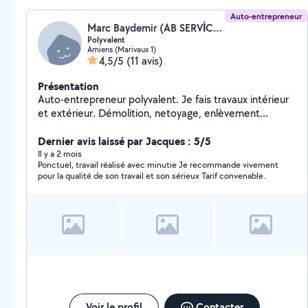
Auto-entrepreneur
Marc Baydemir (AB SERVİCES)
Polyvalent
Amiens (Marivaux 1)
4,5/5
(11 avis)
Présentation
Auto-entrepreneur polyvalent. Je fais travaux intérieur
et extérieur. Démolition, netoyage, enlèvement
déchets verts et gravats, entretien jardin, pose pavés,
clôture. Montage meuble, cuisine, douche, carrelage,
Dernier avis laissé par Jacques : 5/5
parquet, isolation, placo, bandes, peinture, plomberie,
Il y a 2 mois
Ponctuel, travail réalisé avec minutie Je recommande vivement
électricité. Travail soigné
pour la qualité de son travail et son sérieux Tarif convenable.
Voir le profil
Contacter