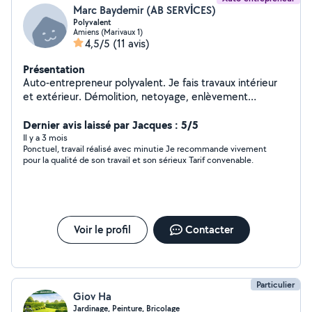
Marc Baydemir (AB SERVİCES)
Polyvalent
Amiens (Marivaux 1)
4,5/5
(11 avis)
Présentation
Auto-entrepreneur polyvalent. Je fais travaux intérieur
et extérieur. Démolition, netoyage, enlèvement
déchets verts et gravats, entretien jardin, pose pavés,
clôture. Montage meuble, cuisine, douche, carrelage,
Dernier avis laissé par Jacques : 5/5
parquet, isolation, placo, bandes, peinture, plomberie,
Il y a 3 mois
Ponctuel, travail réalisé avec minutie Je recommande vivement
électricité. Travail soigné
pour la qualité de son travail et son sérieux Tarif convenable.
Voir le profil
Contacter
Particulier
Giov Ha
Jardinage, Peinture, Bricolage