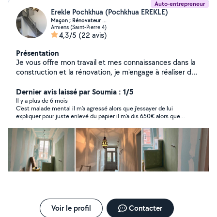
Auto-entrepreneur
Erekle Pochkhua (Pochkhua EREKLE)
Maçon ; Rénovateur ...
Amiens (Saint-Pierre 4)
4,3/5
(22 avis)
Présentation
Je vous offre mon travail et mes connaissances dans la
construction et la rénovation, je m'engage à réaliser des
projetsde maçonnerie avec experience ef qualité.
Travaux de terrassement Rénovation de l'extérieur
Dernier avis laissé par Soumia : 1/5
Rénovation de l'intérieur Mon offre concerne les grands
Il y a plus de 6 mois
C’est malade mental il m’a agressé alors que j’essayer de lui
et petits travaux
expliquer pour juste enlevé du papier il m’a dis 650€ alors que
j’ai bien précisé sur mon annonce le prix quand j’ai décidé de
pas donnez suite il est sorti dans les escalier entrain de crier
sur les voisins sont intervenus à fuir !!! J’ai pas de maison mais
un appartement de location et je voulais juste retirer le papier
peint pour remettre un nouveau tout simplement
Voir le profil
Contacter