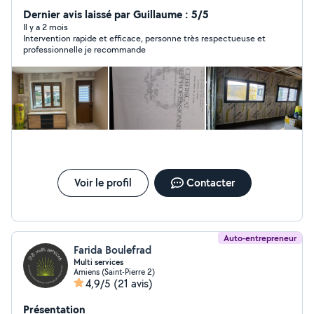
chantier propre chaque jour et en fin de ma
Dernier avis laissé par Guillaume : 5/5
présentation
Il y a 2 mois
Intervention rapide et efficace, personne très respectueuse et
professionnelle je recommande
Voir le profil
Contacter
Auto-entrepreneur
Farida Boulefrad
Multi services
Amiens (Saint-Pierre 2)
4,9/5
(21 avis)
Présentation