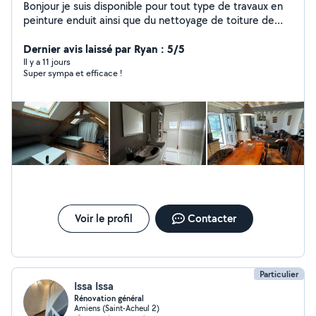
Bonjour je suis disponible pour tout type de travaux en
peinture enduit ainsi que du nettoyage de toiture de
façade ainsi que tout ce qui est canapé tapis
cordialement
Dernier avis laissé par Ryan : 5/5
Il y a 11 jours
Super sympa et efficace !
Voir le profil
Contacter
Particulier
Issa Issa
Rénovation général
Amiens (Saint-Acheul 2)