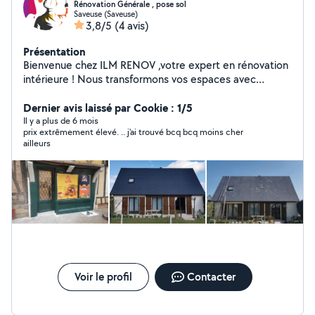
Rénovation Générale , pose sol
Saveuse (Saveuse)
3,8/5
(4 avis)
Présentation
Bienvenue chez ILM RENOV ,votre expert en rénovation
intérieure ! Nous transformons vos espaces avec
professionnalisme et savoir-faire, en vous garantissant
des finitions impeccables et un intérieur à la hauteur de
Dernier avis laissé par Cookie : 1/5
vos attentes.
Il y a plus de 6 mois
prix extrêmement élevé. .. j'ai trouvé bcq bcq moins cher
ailleurs
Voir le profil
Contacter