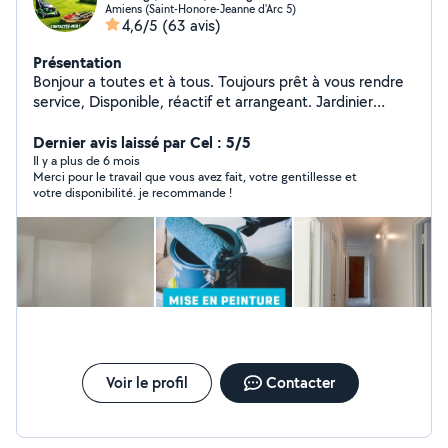
Amiens (Saint-Honore-Jeanne d'Arc 5)
4,6/5
(63 avis)
Présentation
Bonjour a toutes et à tous. Toujours prêt à vous rendre
service, Disponible, réactif et arrangeant. Jardinier
paysagiste, multiservices sérieux, motivé à l'écoute des
clients. Je vous propose mes services avec des prix
Dernier avis laissé par Cel : 5/5
accessibles : _Jardinage -Elagages -Entretien général
Il y a plus de 6 mois
Merci pour le travail que vous avez fait, votre gentillesse et
_Tonte, taille Haies. _Désherbage manuelle. -Rabaissage
votre disponibilité. je recommande !
de haie . _Taille arbustes . _Taille professionnel d'arbres
fruitiers et rosiers . ------------------------------- -Peinture,
enduit . général. -Parquet, vernis. - Fondations et
Installation Pergola. ------------------------------- Petit
Bricolage. Pose rideau. Manutention. (aide pour
déménagement). Montage de meubles. Montage
luminaires. ------------------------------- Je me déplace dans
departement Amiens 80 Oise 60 Aine 02 Lille 59 pas
de Calais 62 Travail de qualité Bien soignée, devis
gratuit et rapide. N'hésitez pas à me contacter en privé
Voir le profil
Contacter
A bientôt merci