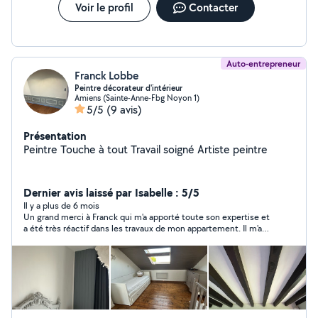
Voir le profil
Contacter
Auto-entrepreneur
Franck Lobbe
Peintre décorateur d'intérieur
Amiens (Sainte-Anne-Fbg Noyon 1)
5/5
(9 avis)
Présentation
Peintre Touche à tout Travail soigné Artiste peintre
Dernier avis laissé par Isabelle : 5/5
Il y a plus de 6 mois
Un grand merci à Franck qui m'a apporté toute son expertise et
a été très réactif dans les travaux de mon appartement. Il m'a
conseillé de façon très professionnelle sans chercher à en faire
trop ou pas assez. Franck m'a beaucoup aidé dans les décisions
à prendre afin de respecter un budget correspond à mes
attentes. Sans aucun doute je vais continuer à le solliciter car il
a toute ma confiance et je sais qu'il trouvera toujours les
solutions les plus adaptées.