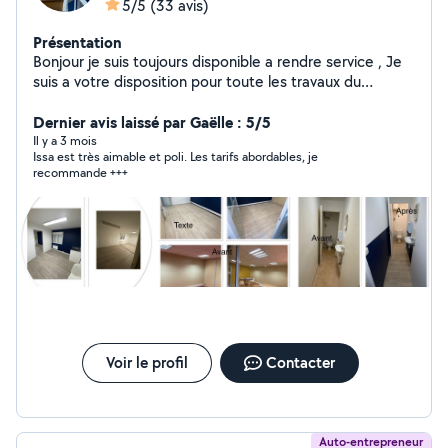
5/5
(33 avis)
Présentation
Bonjour je suis toujours disponible a rendre service , Je
suis a votre disposition pour toute les travaux du
rénovation intérieure extérieur sol mur plafond ...avec
plus du 15 ans d'expérience Aussi desponible pour tout
Dernier avis laissé par Gaëlle : 5/5
types des montagnes démontage meuble et cuisine .et
Il y a 3 mois
Issa est très aimable et poli. Les tarifs abordables, je
tout types bricolage . Pour les question ou
recommande +++
renseignement sur vous travaux n'hésitez pas je suis a
votre service Bien a vous
Voir le profil
Contacter
Auto-entrepreneur