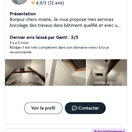
4,9/5
(12 avis)
Présentation
Bonjour chers voisins, Je vous propose mes services
bricolage des travaux dans bâtiment qualifié et avec un
diplôme CAP Paintre Applicateur des Revêtements et
ITE(Isolation Thermique Extérieur). Mes qualifications
Dernier avis laissé par Genti : 5/5
sont : De faire de cloison placo plâtres, enduit les murs,
Il y a 5 mois
Klodjan il est très compétent dans son domaine merci à lui je
poser les papier peint, peindre les murs intérieur et
recommande
extérieur, peinture décoratif, faire les joints, et isolation
extérieur : poser des polystyrène et gréser, etc.. A vos
services n'hésitez pas à me contacter À très bientôt
Voir le profil
Contacter
Auto-entrepreneur