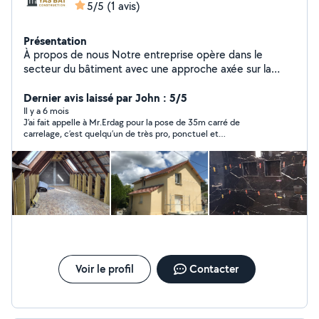
5/5
(1 avis)
Présentation
À propos de nous Notre entreprise opère dans le
secteur du bâtiment avec une approche axée sur la
qualité, la fiabilité et le respect des délais. Nous
proposons des solutions modernes pour les projets de
Dernier avis laissé par John : 5/5
construction et de rénovation, en plaçant la satisfaction
Il y a 6 mois
J’ai fait appelle à Mr.Erdag pour la pose de 35m carré de
du client au cœur de notre travail. Nos services
carrelage, c’est quelqu’un de très pro, ponctuel et
Construction clé en main Rénovation et rénovation
sympathique. Je recommande fortement.
intérieure Travaux de façade intérieure et extérieure
Toiture et isolation Suivi et réalisation de projets Grâce
à notre équipe expérimentée et à l'utilisation de
matériaux de qualité, nous réalisons vos projets en
toute confiance.
Voir le profil
Contacter