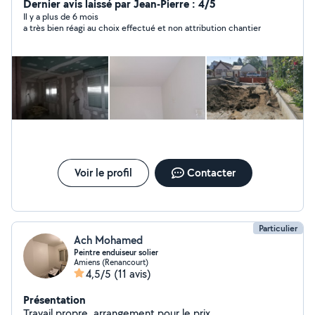
PEINTURE DECO LAQUE POSE ET ENTRETIEN SOLS ET
Dernier avis laissé par Jean-Pierre : 4/5
PARQUETS INTERIEUR EXTÉRIEUR Ravalements.
Il y a plus de 6 mois
a très bien réagi au choix effectué et non attribution chantier
Entretien jardins et espaces vert Engazonnage Création
jardins bio Elaguage et taille Pose de toilage 'nettoyage
vitres et sols
Voir le profil
Contacter
Particulier
Ach Mohamed
Peintre enduiseur solier
Amiens (Renancourt)
4,5/5
(11 avis)
Présentation
Travail propre, arrangement pour le prix,