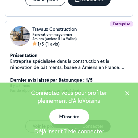
Entreprise
Travaux Construction
Renovation - maçonnerie
Amiens (Amiens Ii-La Vallee)
1/5
(1 avis)
Présentation
Entreprise spécialisée dans la construction et la
rénovation de bâtiments, basée à Amiens en France.
Elle accompagne ses clients dans leurs projets, de la
conception à la réalisation, avec un savoir-faire dans le
Dernier avis laissé par Batounque : 1/5
gros œuvre, l'aménagement intérieur et la réhabilitation.
Il y a 3 mois
Pas de réponse aux messages précédents
Sérieuse et professionnelle, elle met l'accent sur la
Connectez-vous pour profiter
qualité des travaux, le respect des délais et la
pleinement d'AlloVoisins
satisfaction client.
M'inscrire
Carte
Voir le profil
Contacter
Déjà inscrit ? Me connecter