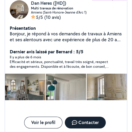
Dan Heres ([HD])
Multi travaux de rénovation
Amiens (Saint-Honore-Jeanne d'Arc 1)
5/5
(10 avis)
Présentation
Bonjour, je répond à vos demandes de travaux à Amiens
et ses alentours avec une expérience de plus de 20 ans
dans le bâtiment ! Je vous accompagne dans vos
projets de Travaux de plâtrerie, Rénovation
Dernier avis laissé par Bernard : 5/5
appartement, maison (et autres bâtiments), salle de
Il y a plus de 6 mois
Efficacité et sérieux, ponctualité, travail très soigné, respect
bains, Plaques de plâtre (placo), Dallage; pose de
des engagements. Disponible et à l'écoute, de bon conseil,
parquet, enduit, pose de cuisine, peinture , maçonnerie,
Dan est en plus très sympathique, bref nous le recommandons
aménagement des combles, tous travaux d'intérieur.
vivement !
Voir le profil
Contacter